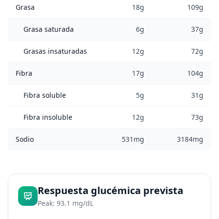
Grasa
18g
109g
Grasa saturada
6g
37g
Grasas insaturadas
12g
72g
Fibra
17g
104g
Fibra soluble
5g
31g
Fibra insoluble
12g
73g
Sodio
531mg
3184mg
Respuesta glucémica prevista
Peak: 93.1 mg/dL