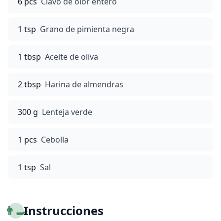
6 pcs
Clavo de olor entero
1 tsp
Grano de pimienta negra
1 tbsp
Aceite de oliva
2 tbsp
Harina de almendras
300 g
Lenteja verde
1 pcs
Cebolla
1 tsp
Sal
👨‍🍳
Instrucciones