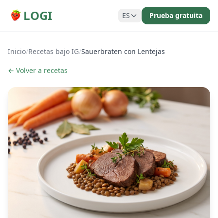
LOGI
ES
Prueba gratuita
Inicio
/
Recetas bajo IG
/
Sauerbraten con Lentejas
← Volver a recetas