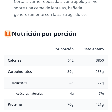
Corta la carne reposada a contrapelo y sirve
sobre una cama de lentejas, bañada
generosamente con la salsa agridulce.
📊
Nutrición por porción
Por porción
Plato entero
Calorías
642
3850
Carbohidratos
39g
233g
Azúcares
4g
27g
Azúcares naturales
4g
27g
Proteína
70g
421g