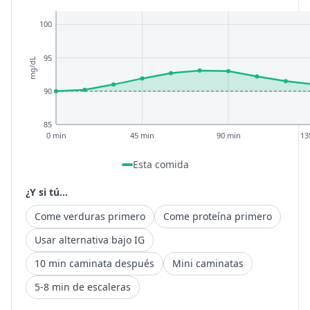
100
95
mg/dL
90
85
0 min
45 min
90 min
13
Esta comida
¿Y si tú...
Come verduras primero
Come proteína primero
Usar alternativa bajo IG
10 min caminata después
Mini caminatas
5-8 min de escaleras