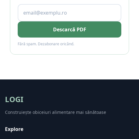
Descarcă PDF
Fără spam. Dezabonare oricând.
LOGI
Construiește obiceiuri alimentare mai sănătoase
Explore