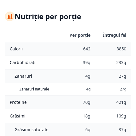
📊
Nutriție per porție
Per porție
Întregul fel
Calorii
642
3850
Carbohidrați
39g
233g
Zaharuri
4g
27g
Zaharuri naturale
4g
27g
Proteine
70g
421g
Grăsimi
18g
109g
Grăsimi saturate
6g
37g