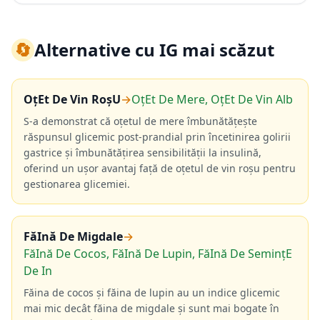
🔄
Alternative cu IG mai scăzut
OțEt De Vin RoșU
→
OțEt De Mere, OțEt De Vin Alb
S-a demonstrat că oțetul de mere îmbunătățește
răspunsul glicemic post-prandial prin încetinirea golirii
gastrice și îmbunătățirea sensibilității la insulină,
oferind un ușor avantaj față de oțetul de vin roșu pentru
gestionarea glicemiei.
FăInă De Migdale
→
FăInă De Cocos, FăInă De Lupin, FăInă De SemințE
De In
Făina de cocos și făina de lupin au un indice glicemic
mai mic decât făina de migdale și sunt mai bogate în