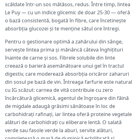
scăldate într-un sos mătăsos, redus. Între timp, lintea
Le Puy — cu un indice glicemic de doar 25-30 — oferă
o bază consistentă, bogată în fibre, care încetinește
absorbția glucozei și te menține sătul ore întregi.
Pentru o gestionare optimă a zahărului din sânge,
servește lintea prima și mănâncă câteva înghițituri
înainte de carne și sos. Fibrele solubile din linte
creează o barieră asemănătoare unui gel în tractul
digestiv, care moderează absorbția oricăror zaharuri
din sosul pe bază de vin. Întreaga farfurie este natural
cu IG scăzut: carnea de vită contribuie cu zero
încărcătură glicemică, agentul de îngroșare din făină
de migdale adaugă grăsimi sănătoase în loc de
carbohidrați rafinați, iar lintea oferă proteine vegetale
alături de carbohidrați cu eliberare lentă. O salată
verde sau fasole verde la aburi, servite alături,
completează o masă de duminică echilibrată și