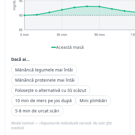
95
mg/dL
90
85
0 min
45 min
90 min
13
Această masă
Dacă ai...
Mănâncă legumele mai întâi
Mănâncă proteinele mai întâi
Folosește o alternativă cu IG scăzut
10 min de mers pe jos după
Mini plimbări
5-8 min de urcat scări
Model estimat — răspunsurile individuale variază. Nu este sfat
medical.