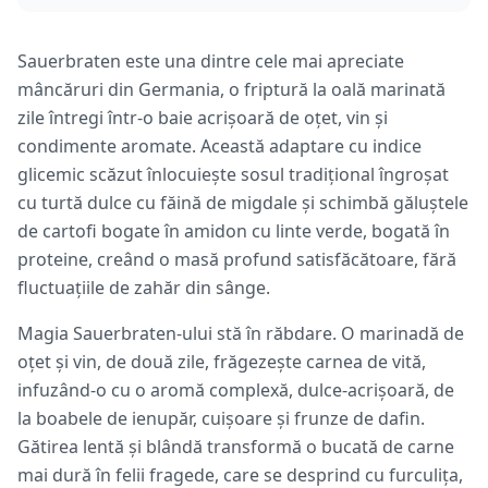
Sauerbraten este una dintre cele mai apreciate
mâncăruri din Germania, o friptură la oală marinată
zile întregi într-o baie acrișoară de oțet, vin și
condimente aromate. Această adaptare cu indice
glicemic scăzut înlocuiește sosul tradițional îngroșat
cu turtă dulce cu făină de migdale și schimbă găluștele
de cartofi bogate în amidon cu linte verde, bogată în
proteine, creând o masă profund satisfăcătoare, fără
fluctuațiile de zahăr din sânge.
Magia Sauerbraten-ului stă în răbdare. O marinadă de
oțet și vin, de două zile, frăgezește carnea de vită,
infuzând-o cu o aromă complexă, dulce-acrișoară, de
la boabele de ienupăr, cuișoare și frunze de dafin.
Gătirea lentă și blândă transformă o bucată de carne
mai dură în felii fragede, care se desprind cu furculița,