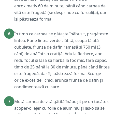
aproximativ 60 de minute, până când carnea de
vită este fragedă (se desprinde cu furculița), dar
își păstrează forma.
6
În timp ce carnea se gătește înăbușit, pregătește
lintea. Pune lintea verde clătită, ceapa tăiată
cubulețe, frunza de dafin rămasă și 750 ml (3
căni) de apă într-o cratiță. Adu la fierbere, apoi
redu focul și lasă să fiarbă la foc mic, fără capac,
timp de 25 până la 30 de minute, până când lintea
este fragedă, dar își păstrează forma. Scurge
orice exces de lichid, aruncă frunza de dafin și
condimentează cu sare.
7
Mută carnea de vită gătită înăbușit pe un tocător,
acoper-o lejer cu folie de aluminiu și las-o să se