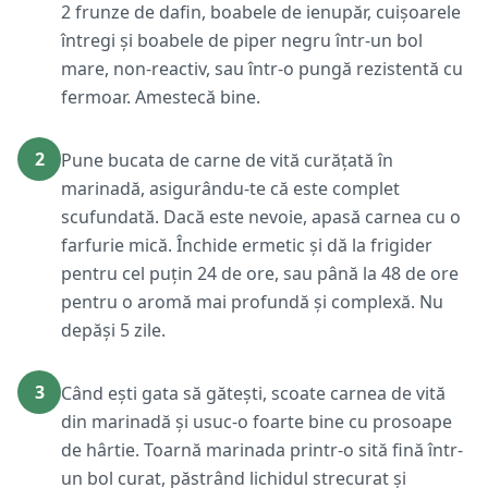
2 frunze de dafin, boabele de ienupăr, cuișoarele
întregi și boabele de piper negru într-un bol
mare, non-reactiv, sau într-o pungă rezistentă cu
fermoar. Amestecă bine.
2
Pune bucata de carne de vită curățată în
marinadă, asigurându-te că este complet
scufundată. Dacă este nevoie, apasă carnea cu o
farfurie mică. Închide ermetic și dă la frigider
pentru cel puțin 24 de ore, sau până la 48 de ore
pentru o aromă mai profundă și complexă. Nu
depăși 5 zile.
3
Când ești gata să gătești, scoate carnea de vită
din marinadă și usuc-o foarte bine cu prosoape
de hârtie. Toarnă marinada printr-o sită fină într-
un bol curat, păstrând lichidul strecurat și