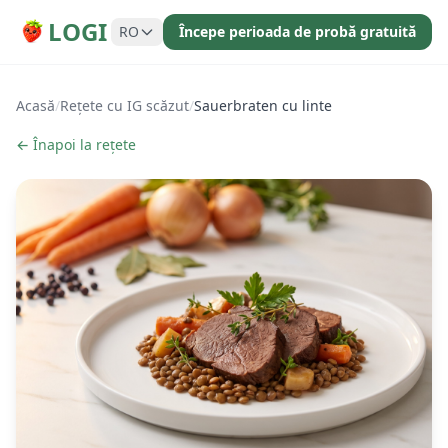
LOGI
RO
Începe perioada de probă gratuită
Acasă
/
Rețete cu IG scăzut
/
Sauerbraten cu linte
← Înapoi la rețete