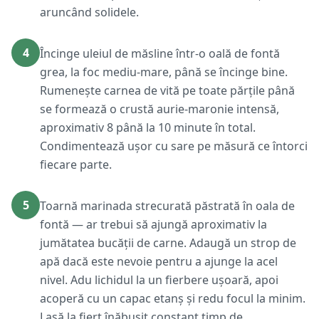
aruncând solidele.
4
Încinge uleiul de măsline într-o oală de fontă
grea, la foc mediu-mare, până se încinge bine.
Rumenește carnea de vită pe toate părțile până
se formează o crustă aurie-maronie intensă,
aproximativ 8 până la 10 minute în total.
Condimentează ușor cu sare pe măsură ce întorci
fiecare parte.
5
Toarnă marinada strecurată păstrată în oala de
fontă — ar trebui să ajungă aproximativ la
jumătatea bucății de carne. Adaugă un strop de
apă dacă este nevoie pentru a ajunge la acel
nivel. Adu lichidul la un fierbere ușoară, apoi
acoperă cu un capac etanș și redu focul la minim.
Lasă la fiert înăbușit constant timp de