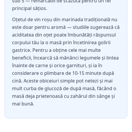
sub 5 — remarcabil de scăzută pentru un fel
principal sățios.
Oțetul de vin roșu din marinada tradițională nu
este doar pentru aromă — studiile sugerează că
aciditatea din oțet poate îmbunătăți răspunsul
corpului tău la o masă prin încetinirea golirii
gastrice. Pentru a obține cele mai multe
beneficii, încearcă să mănânci legumele și lintea
înainte de carne și orice garnituri, și ia în
considerare o plimbare de 10-15 minute după
cină. Aceste obiceiuri simple pot netezi și mai
mult curba de glucoză de după masă, făcând o
masă deja prietenoasă cu zahărul din sânge și
mai bună.