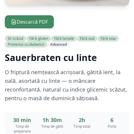
Descarcă PDF
IG scăzut
Fără gluten
Fără lactate
Fără ouă
Fără soia
Prietenos cu diabeticii
Advanced
Sauerbraten cu linte
O friptură nemțească acrișoară, gătită lent, la
oală, asortată cu linte — o mâncare
reconfortantă, natural cu indice glicemic scăzut,
pentru o masă de duminică sățioasă.
30 min
1h 30m
2h
6
Timp de
Timp de gătit
Timp total
Porții
preparare