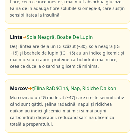
fibre, ceea ce încetinește și mai mult absorbția glucozei.
Făina de in adaugă fibre solubile și omega-3, care susțin
sensibilitatea la insulină.
Linte
→
Soia Neagră, Boabe De Lupin
Deși lintea are deja un IG scăzut (~30), soia neagră (IG
~15) și boabele de lupin (IG ~15) au un indice glicemic și
mai mic și un raport proteine-carbohidrați mai mare,
ceea ce duce la o sarcină glicemică minimă.
Morcov
→
țElină RăDăCină, Nap, Ridiche Daikon
Morcovii au un IG moderat (~47) care crește semnificativ
când sunt gătiți. Țelina rădăcină, napul și ridichea
daikon au indici glicemici mai mici și mai puțini
carbohidrați digerabili, reducând sarcina glicemică
totală a preparatului.