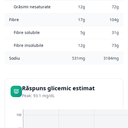
Grăsimi nesaturate
12g
72g
Fibre
17g
104g
Fibre solubile
5g
31g
Fibre insolubile
12g
73g
Sodiu
531mg
3184mg
Răspuns glicemic estimat
Peak: 93.1 mg/dL
100