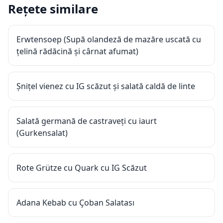
Rețete similare
Erwtensoep (Supă olandeză de mazăre uscată cu
țelină rădăcină și cârnat afumat)
Șnițel vienez cu IG scăzut și salată caldă de linte
Salată germană de castraveți cu iaurt
(Gurkensalat)
Rote Grütze cu Quark cu IG Scăzut
Adana Kebab cu Çoban Salatası