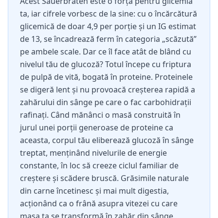
Acest Sauerbraten este o forță pentru glicemia
ta, iar cifrele vorbesc de la sine: cu o încărcătură
glicemică de doar 4,9 per porție și un IG estimat
de 13, se încadrează ferm în categoria „scăzută”
pe ambele scale. Dar ce îl face atât de blând cu
nivelul tău de glucoză? Totul începe cu friptura
de pulpă de vită, bogată în proteine. Proteinele
se digeră lent și nu provoacă creșterea rapidă a
zahărului din sânge pe care o fac carbohidrații
rafinați. Când mănânci o masă construită în
jurul unei porții generoase de proteine ca
aceasta, corpul tău eliberează glucoză în sânge
treptat, menținând nivelurile de energie
constante, în loc să creeze ciclul familiar de
creștere și scădere bruscă. Grăsimile naturale
din carne încetinesc și mai mult digestia,
acționând ca o frână asupra vitezei cu care
masa ta se transformă în zahăr din sânge.