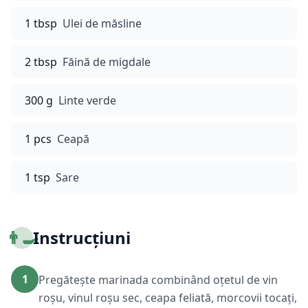
1 tbsp
Ulei de măsline
2 tbsp
Făină de migdale
300 g
Linte verde
1 pcs
Ceapă
1 tsp
Sare
👨‍🍳
Instrucțiuni
1
Pregătește marinada combinând oțetul de vin
roșu, vinul roșu sec, ceapa feliată, morcovii tocați,