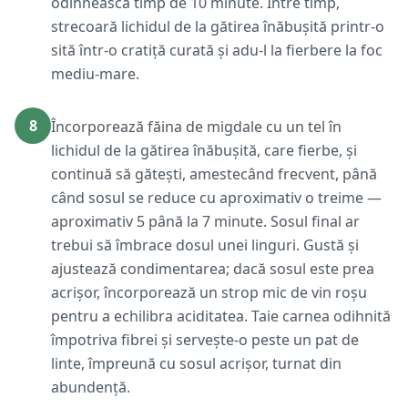
odihnească timp de 10 minute. Între timp,
strecoară lichidul de la gătirea înăbușită printr-o
sită într-o cratiță curată și adu-l la fierbere la foc
mediu-mare.
8
Încorporează făina de migdale cu un tel în
lichidul de la gătirea înăbușită, care fierbe, și
continuă să gătești, amestecând frecvent, până
când sosul se reduce cu aproximativ o treime —
aproximativ 5 până la 7 minute. Sosul final ar
trebui să îmbrace dosul unei linguri. Gustă și
ajustează condimentarea; dacă sosul este prea
acrișor, încorporează un strop mic de vin roșu
pentru a echilibra aciditatea. Taie carnea odihnită
împotriva fibrei și servește-o peste un pat de
linte, împreună cu sosul acrișor, turnat din
abundență.