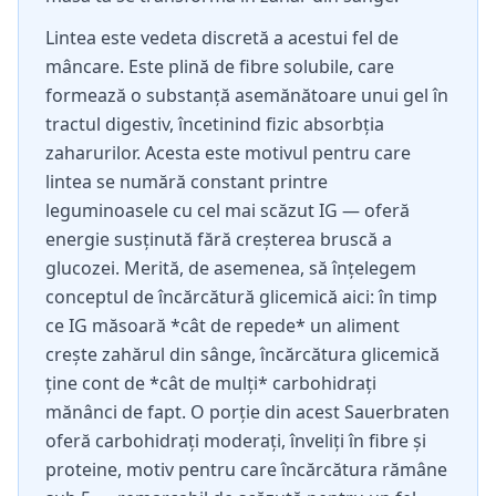
Lintea este vedeta discretă a acestui fel de
mâncare. Este plină de fibre solubile, care
formează o substanță asemănătoare unui gel în
tractul digestiv, încetinind fizic absorbția
zaharurilor. Acesta este motivul pentru care
lintea se numără constant printre
leguminoasele cu cel mai scăzut IG — oferă
energie susținută fără creșterea bruscă a
glucozei. Merită, de asemenea, să înțelegem
conceptul de încărcătură glicemică aici: în timp
ce IG măsoară *cât de repede* un aliment
crește zahărul din sânge, încărcătura glicemică
ține cont de *cât de mulți* carbohidrați
mănânci de fapt. O porție din acest Sauerbraten
oferă carbohidrați moderați, înveliți în fibre și
proteine, motiv pentru care încărcătura rămâne