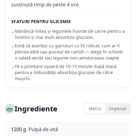
susținută timp de peste 4 ore.
SFATURI PENTRU GLICEMIE
Mănâncă lintea și legumele înainte de carne pentru a
✓
încetini și mai mult absorbția glucozei.
Evită să asortezi cu garnituri cu IG ridicat, cum ar fi
✓
pâinea albă sau piureul de cartofi — alege în schimb
o salată verde sau legume non-amidonoase coapte.
Fă o plimbare ușoară de 10-15 minute după masă
✓
pentru a îmbunătăți absorbția glucozei de către
mușchi.
🥗
Ingrediente
Metric
Imperial
1200 g
Pulpă de vită