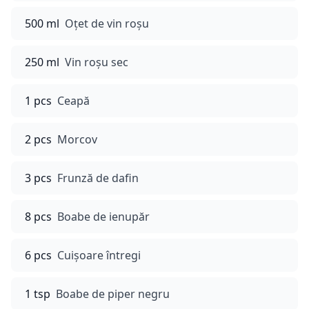
500 ml
Oțet de vin roșu
250 ml
Vin roșu sec
1 pcs
Ceapă
2 pcs
Morcov
3 pcs
Frunză de dafin
8 pcs
Boabe de ienupăr
6 pcs
Cuișoare întregi
1 tsp
Boabe de piper negru