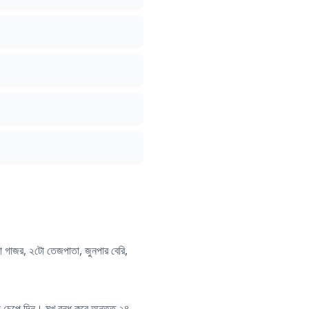
রা গাজর, ২টো তেজপাতা, জুনপার বেরি,
িয়ে চেপে দিন। মুখ বন্ধ করে অন্তত ২৪