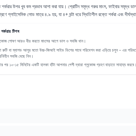
 শর্করার উপর খুব কম প্রভাব আশা করা যায়। প্রোটিন সমৃদ্ধ গরুর মাংস, ফাইবার সমৃদ্ধ ডা
্রণে গ্লাইসেমিক লোড মাত্র ৪.৯ হয়, যা ৪+ ঘন্টা ধরে স্থিতিশীল রক্তে শর্করা এবং দীর্ঘস্থ
 শর্করার টিপস
লুকোজ শোষণ আরও ধীর করতে মাংসের আগে ডাল ও সবজি খান।
দা রুটি বা ম্যাশড আলুর মতো উচ্চ-জিআই সাইড ডিশের সাথে পরিবেশন করা এড়িয়ে চলুন – এর পরিবর্
ার্চবিহীন সবজি বেছে নিন।
বার পর ১০-১৫ মিনিটের একটি হালকা হাঁটা আপনার পেশী দ্বারা গ্লুকোজ গ্রহণ বাড়াতে সাহায্য করবে