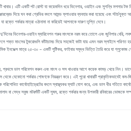
একটি খাবার। এটি একটি পট রোস্ট যা কয়েকদিন ধরে ভিনেগার, ওয়াইন এবং সুগন্ধি মশলার টক 
ারব্রেড দিয়ে ঘন করা গ্রেভির বদলে আমন্ড ফ্লাওয়ার ব্যবহার করা হয়েছে এবং স্টার্চযুক্ত 
 যা রক্তে শর্করার মাত্রা ওঠানামা না করিয়েই আপনাকে দারুণ তৃপ্তি দেবে।
দু'দিনের ভিনেগার-ওয়াইন ম্যারিনেশন গরুর মাংসকে নরম করে তোলে এবং জুনিপার বেরি, লবঙ্
ার ফলে শক্ত মাংসের টুকরোগুলি কাঁটাচামচ দিয়ে সহজেই কাটা যায় এমন নরম স্লাইসে পরিণত 
েমিক ইনডেক্স মাত্র ২৫-৩০ – একটি পুষ্টিকর, ফাইবার সমৃদ্ধ ভিত্তি তৈরি করে যা গ্লুকোজ
জন্য, প্রথমে ডাল পরিবেশন করুন এবং মাংস ও সস খাওয়ার আগে কয়েক কামড় খেয়ে নিন। ডালে
 সস থেকে যেকোনো শর্করার শোষণকে নিয়ন্ত্রণ করে। এই পুরো খাবারটি প্রাকৃতিকভাবেই ক
পরিশোধিত কার্বোহাইড্রেটের বদলে স্বাস্থ্যকর ফ্যাট যোগ করে, এবং ডাল ধীর গতিতে কার্বো
াদ বা সেদ্ধ সবুজ মটরশুঁটি একটি সুষম, রক্তে শর্করার জন্য উপকারী রবিবারের ভোজকে সম্প