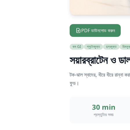
PDF ডাউনলোড করুন
কম GI
গ্লুটেনমুক্ত
দুগ্ধমুক্ত
ডিমমুক
সয়ারব্রাটেন ও ডা
টক-ঝাল স্বাদের, ধীরে ধীরে রান্না কর
ফুড।
30 min
প্রস্তুতির সময়