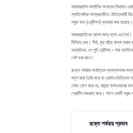
সয়ারব্রাটেন জার্মানির অন্যতম বিখ্যাত 
গ্লাইসেমিক সংস্করণটিতে ঐতিহ্যবাহী জিঞ্জ
সবুজ ডাল (লেন্টিলস) ব্যবহার করা হয়েছে।
সয়ারব্রাটেনের আসল জাদু হলো এর ধৈর্য। 
মিশিয়ে দেয়। দীর্ঘ, মৃদু আঁচে রান্না কর
অন্যদিকে, লে পুই লেন্টিলস – যার গ্লাইস
পেট ভরা রাখে।
রক্তে শর্করার সর্বোত্তম ব্যবস্থাপনার 
সদৃশ বাধা তৈরি করে যা ওয়াইন-ভিত্তিক
লোড যোগ করে না, আমন্ড ফ্লাওয়ারের ঘনক 
প্রোটিন সরবরাহ করে। পাশে একটি সবুজ সাল
রক্তে শর্করার প্রভাব