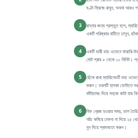
ঘণ্টা ফ্রিজে রাখুন, অথবা আরও গ
3
রান্নার জন্য প্রস্তুত হলে, ম্য
একটি পরিষ্কার বাটিতে ঢালুন, ছ
4
একটি ভারী ডাচ ওভেনে মাঝারি-উচ
মোট প্রায় ৮ থেকে ১০ মিনিট। প্র
5
ছেঁকে রাখা ম্যারিনেডটি ডাচ ওভে
করুন। তরলটি হালকা ফোটাতে শুরু 
কাঁটাচামচ দিয়ে সহজে কাটা যায় ক
6
বিফ ব্রেজ হওয়ার সময়, ডাল তৈরি
আঁচ কমিয়ে ঢাকনা না দিয়ে ২৫ থে
নুন দিয়ে স্বাদমতো করুন।