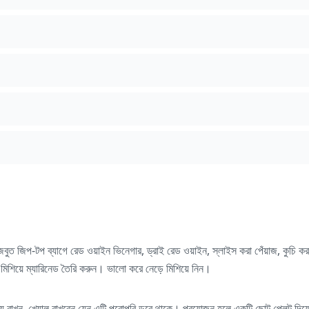
 মজবুত জিপ-টপ ব্যাগে রেড ওয়াইন ভিনেগার, ড্রাই রেড ওয়াইন, স্লাইস করা পেঁয়াজ, কুচি ক
মিশিয়ে ম্যারিনেড তৈরি করুন। ভালো করে নেড়ে মিশিয়ে নিন।
মধ্যে রাখুন, খেয়াল রাখবেন যেন এটি পুরোপুরি ডুবে থাকে। প্রয়োজন হলে একটি ছোট প্লেট দ