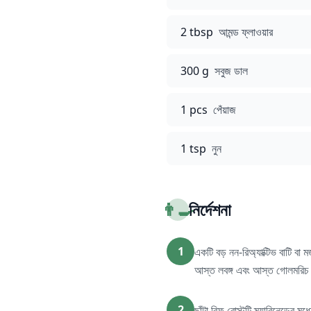
2 tbsp
আমন্ড ফ্লাওয়ার
300 g
সবুজ ডাল
1 pcs
পেঁয়াজ
1 tsp
নুন
👨‍🍳
নির্দেশনা
1
একটি বড় নন-রিঅ্যাক্টিভ বাটি বা
আস্ত লবঙ্গ এবং আস্ত গোলমরিচ 
2
ছাঁটা বিফ রোস্টটি ম্যারিনেডের 