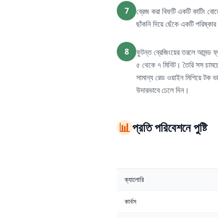
7
ব্রেজ করা বিফটি একটি কাটিং বোর
ছাঁকনি দিয়ে ছেঁকে একটি পরিষ্কার
8
ফুটন্ত ব্রেজিংয়ের তরলে আমন্ড 
৫ থেকে ৭ মিনিট। তৈরি সস চামচে
সামান্য রেড ওয়াইন মিশিয়ে টক ভ
উদারভাবে ঢেলে দিন।
📊
প্রতি পরিবেশনে পুষ্টি
ক্যালোরি
কার্বস