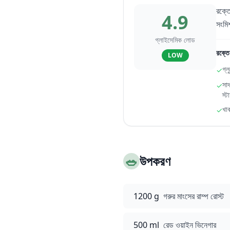
রক্তে
4.9
সংমিশ
গ্লাইসেমিক লোড
রক্তে
LOW
গ্
✓
সা
✓
স্ট
খা
✓
🥗
উপকরণ
1200 g
গরুর মাংসের রাম্প রোস্ট
500 ml
রেড ওয়াইন ভিনেগার