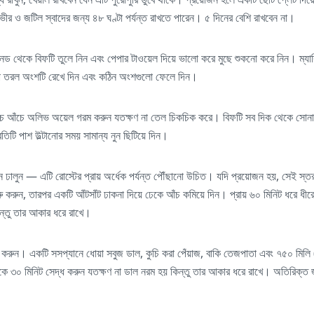
ভীর ও জটিল স্বাদের জন্য ৪৮ ঘণ্টা পর্যন্ত রাখতে পারেন। ৫ দিনের বেশি রাখবেন না।
ারিনেড থেকে বিফটি তুলে নিন এবং পেপার টাওয়েল দিয়ে ভালো করে মুছে শুকনো করে নিন। ম্যার
াঁকা তরল অংশটি রেখে দিন এবং কঠিন অংশগুলো ফেলে দিন।
্চ আঁচে অলিভ অয়েল গরম করুন যতক্ষণ না তেল চিকচিক করে। বিফটি সব দিক থেকে সোনালি-
তিটি পাশ উল্টানোর সময় সামান্য নুন ছিটিয়ে দিন।
নে ঢালুন — এটি রোস্টের প্রায় অর্ধেক পর্যন্ত পৌঁছানো উচিত। যদি প্রয়োজন হয়, সেই স্ত
করুন, তারপর একটি আঁটসাঁট ঢাকনা দিয়ে ঢেকে আঁচ কমিয়ে দিন। প্রায় ৬০ মিনিট ধরে ধীরে 
িন্তু তার আকার ধরে রাখে।
 করুন। একটি সসপ্যানে ধোয়া সবুজ ডাল, কুচি করা পেঁয়াজ, বাকি তেজপাতা এবং ৭৫০ মিলি
কে ৩০ মিনিট সেদ্ধ করুন যতক্ষণ না ডাল নরম হয় কিন্তু তার আকার ধরে রাখে। অতিরিক্ত