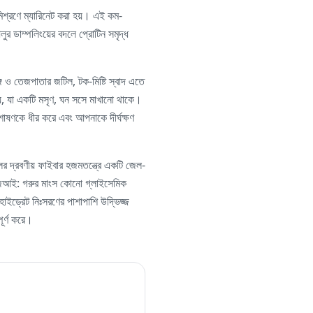
মিশ্রণে ম্যারিনেট করা হয়। এই কম-
আলুর ডাম্পলিংয়ের বদলে প্রোটিন সমৃদ্ধ
গ ও তেজপাতার জটিল, টক-মিষ্টি স্বাদ এতে
হয়, যা একটি মসৃণ, ঘন সসে মাখানো থাকে।
 শোষণকে ধীর করে এবং আপনাকে দীর্ঘক্ষণ
র দ্রবণীয় ফাইবার হজমতন্ত্রে একটি জেল-
ম-জিআই: গরুর মাংস কোনো গ্লাইসেমিক
হাইড্রেট নিঃসরণের পাশাপাশি উদ্ভিজ্জ
ূর্ণ করে।