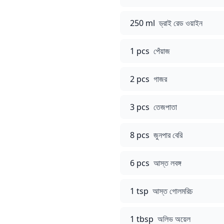
250 ml
ড্রাই রেড ওয়াইন
1 pcs
পেঁয়াজ
2 pcs
গাজর
3 pcs
তেজপাতা
8 pcs
জুনপার বেরি
6 pcs
আস্ত লবঙ্গ
1 tsp
আস্ত গোলমরিচ
1 tbsp
অলিভ অয়েল