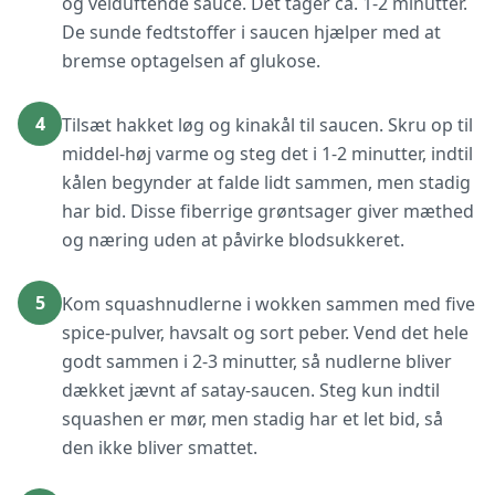
og velduftende sauce. Det tager ca. 1-2 minutter.
De sunde fedtstoffer i saucen hjælper med at
bremse optagelsen af glukose.
4
Tilsæt hakket løg og kinakål til saucen. Skru op til
middel-høj varme og steg det i 1-2 minutter, indtil
kålen begynder at falde lidt sammen, men stadig
har bid. Disse fiberrige grøntsager giver mæthed
og næring uden at påvirke blodsukkeret.
5
Kom squashnudlerne i wokken sammen med five
spice-pulver, havsalt og sort peber. Vend det hele
godt sammen i 2-3 minutter, så nudlerne bliver
dækket jævnt af satay-saucen. Steg kun indtil
squashen er mør, men stadig har et let bid, så
den ikke bliver smattet.