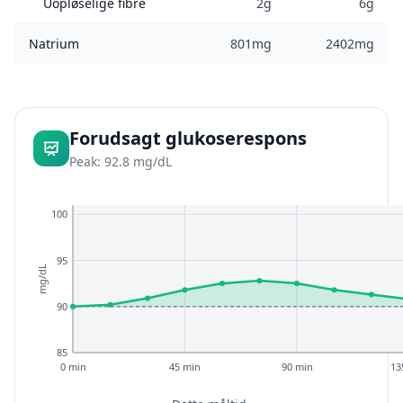
Uopløselige fibre
2g
6g
Natrium
801mg
2402mg
Forudsagt glukoserespons
Peak: 92.8 mg/dL
100
95
mg/dL
90
85
0 min
45 min
90 min
13