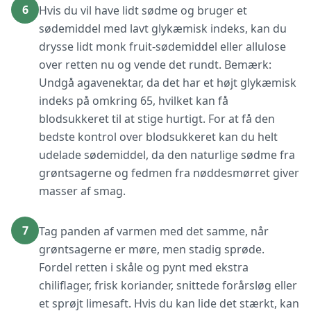
6
Hvis du vil have lidt sødme og bruger et
sødemiddel med lavt glykæmisk indeks, kan du
drysse lidt monk fruit-sødemiddel eller allulose
over retten nu og vende det rundt. Bemærk:
Undgå agavenektar, da det har et højt glykæmisk
indeks på omkring 65, hvilket kan få
blodsukkeret til at stige hurtigt. For at få den
bedste kontrol over blodsukkeret kan du helt
udelade sødemiddel, da den naturlige sødme fra
grøntsagerne og fedmen fra nøddesmørret giver
masser af smag.
7
Tag panden af varmen med det samme, når
grøntsagerne er møre, men stadig sprøde.
Fordel retten i skåle og pynt med ekstra
chiliflager, frisk koriander, snittede forårsløg eller
et sprøjt limesaft. Hvis du kan lide det stærkt, kan