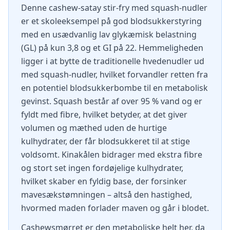
Denne cashew-satay stir-fry med squash-nudler
er et skoleeksempel på god blodsukkerstyring
med en usædvanlig lav glykæmisk belastning
(GL) på kun 3,8 og et GI på 22. Hemmeligheden
ligger i at bytte de traditionelle hvedenudler ud
med squash-nudler, hvilket forvandler retten fra
en potentiel blodsukkerbombe til en metabolisk
gevinst. Squash består af over 95 % vand og er
fyldt med fibre, hvilket betyder, at det giver
volumen og mæthed uden de hurtige
kulhydrater, der får blodsukkeret til at stige
voldsomt. Kinakålen bidrager med ekstra fibre
og stort set ingen fordøjelige kulhydrater,
hvilket skaber en fyldig base, der forsinker
mavesækstømningen – altså den hastighed,
hvormed maden forlader maven og går i blodet.
Cashewsmørret er den metaboliske helt her, da