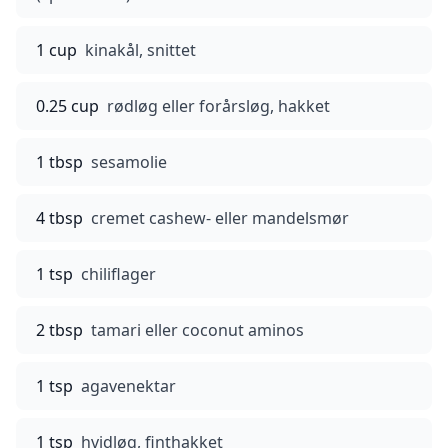
1 cup
kinakål, snittet
0.25 cup
rødløg eller forårsløg, hakket
1 tbsp
sesamolie
4 tbsp
cremet cashew- eller mandelsmør
1 tsp
chiliflager
2 tbsp
tamari eller coconut aminos
1 tsp
agavenektar
1 tsp
hvidløg, finthakket