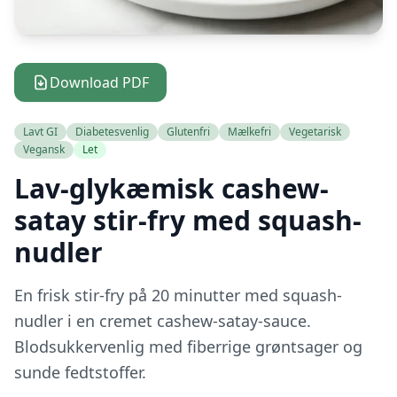
Download PDF
Lavt GI
Diabetesvenlig
Glutenfri
Mælkefri
Vegetarisk
Vegansk
Let
Lav-glykæmisk cashew-
satay stir-fry med squash-
nudler
En frisk stir-fry på 20 minutter med squash-
nudler i en cremet cashew-satay-sauce.
Blodsukkervenlig med fiberrige grøntsager og
sunde fedtstoffer.