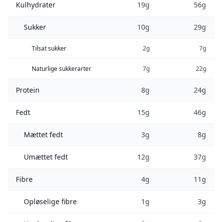
Kulhydrater
19g
56g
Sukker
10g
29g
Tilsat sukker
2g
7g
Naturlige sukkerarter
7g
22g
Protein
8g
24g
Fedt
15g
46g
Mættet fedt
3g
8g
Umættet fedt
12g
37g
Fibre
4g
11g
Opløselige fibre
1g
3g