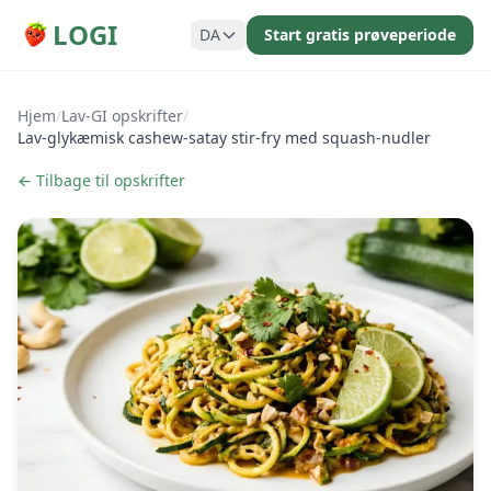
LOGI
DA
Start gratis prøveperiode
Hjem
/
Lav-GI opskrifter
/
Lav-glykæmisk cashew-satay stir-fry med squash-nudler
← Tilbage til opskrifter