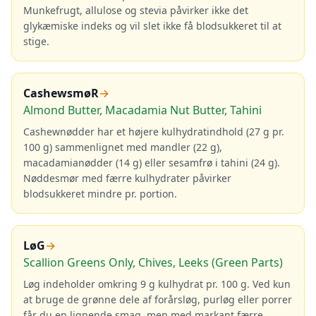
Munkefrugt, allulose og stevia påvirker ikke det
glykæmiske indeks og vil slet ikke få blodsukkeret til at
stige.
CashewsmøR
→
Almond Butter, Macadamia Nut Butter, Tahini
Cashewnødder har et højere kulhydratindhold (27 g pr.
100 g) sammenlignet med mandler (22 g),
macadamianødder (14 g) eller sesamfrø i tahini (24 g).
Nøddesmør med færre kulhydrater påvirker
blodsukkeret mindre pr. portion.
LøG
→
Scallion Greens Only, Chives, Leeks (Green Parts)
Løg indeholder omkring 9 g kulhydrat pr. 100 g. Ved kun
at bruge de grønne dele af forårsløg, purløg eller porrer
får du en lignende smag, men med markant færre