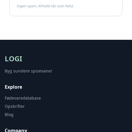
Ingen spam. Afmeld når som helst.
LOGI
Byg sundere spisevaner
Explore
Fødevaredatabase
Opskrifter
Blog
Company