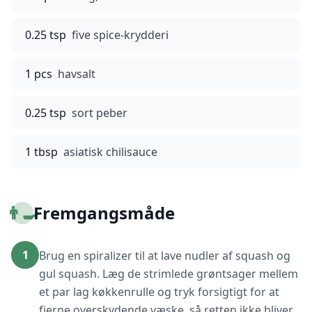
0.25 tsp
five spice-krydderi
1 pcs
havsalt
0.25 tsp
sort peber
1 tbsp
asiatisk chilisauce
👨‍🍳
Fremgangsmåde
1
Brug en spiralizer til at lave nudler af squash og
gul squash. Læg de strimlede grøntsager mellem
et par lag køkkenrulle og tryk forsigtigt for at
fjerne overskydende væske, så retten ikke bliver