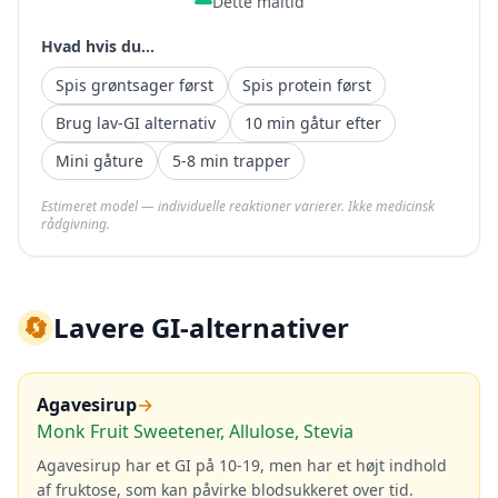
Dette måltid
Hvad hvis du...
Spis grøntsager først
Spis protein først
Brug lav-GI alternativ
10 min gåtur efter
Mini gåture
5-8 min trapper
Estimeret model — individuelle reaktioner varierer. Ikke medicinsk
rådgivning.
🔄
Lavere GI-alternativer
Agavesirup
→
Monk Fruit Sweetener, Allulose, Stevia
Agavesirup har et GI på 10-19, men har et højt indhold
af fruktose, som kan påvirke blodsukkeret over tid.