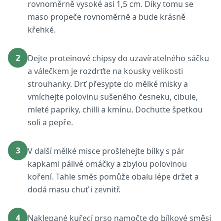
rovnoměrně vysoké asi 1,5 cm. Díky tomu se
maso propeče rovnoměrně a bude krásně
křehké.
2
Dejte proteinové chipsy do uzavíratelného sáčku
a válečkem je rozdrťte na kousky velikosti
strouhanky. Drť přesypte do mělké misky a
vmíchejte polovinu sušeného česneku, cibule,
mleté papriky, chilli a kmínu. Dochuťte špetkou
soli a pepře.
3
V další mělké misce prošlehejte bílky s pár
kapkami pálivé omáčky a zbylou polovinou
koření. Tahle směs pomůže obalu lépe držet a
dodá masu chuť i zevnitř.
4
Naklepané kuřecí prso namočte do bílkové směsi