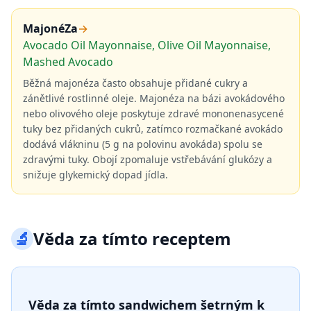
MajonéZa
→
Avocado Oil Mayonnaise, Olive Oil Mayonnaise,
Mashed Avocado
Běžná majonéza často obsahuje přidané cukry a
zánětlivé rostlinné oleje. Majonéza na bázi avokádového
nebo olivového oleje poskytuje zdravé mononenasycené
tuky bez přidaných cukrů, zatímco rozmačkané avokádo
dodává vlákninu (5 g na polovinu avokáda) spolu se
zdravými tuky. Obojí zpomaluje vstřebávání glukózy a
snižuje glykemický dopad jídla.
🔬
Věda za tímto receptem
Věda za tímto sandwichem šetrným k