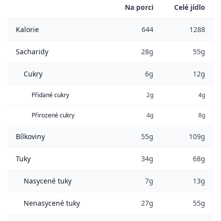
Na porci
Celé jídlo
Kalorie
644
1288
Sacharidy
28g
55g
Cukry
6g
12g
Přidané cukry
2g
4g
Přirozené cukry
4g
8g
Bílkoviny
55g
109g
Tuky
34g
68g
Nasycené tuky
7g
13g
Nenasycené tuky
27g
55g