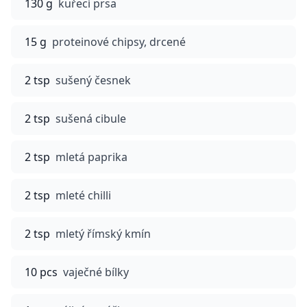
130 g
kuřecí prsa
15 g
proteinové chipsy, drcené
2 tsp
sušený česnek
2 tsp
sušená cibule
2 tsp
mletá paprika
2 tsp
mleté chilli
2 tsp
mletý římský kmín
10 pcs
vaječné bílky