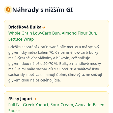
🔄
Náhrady s nižším GI
BriošKová Bulka
→
Whole Grain Low-Carb Bun, Almond Flour Bun,
Lettuce Wrap
Brioška se vyrábí z rafinované bílé mouky a má vysoký
glykemický index kolem 70. Celozrnné low-carb bulky
mají výrazně více vlákniny a bílkovin, což snižuje
glykemickou nálož o 50–70 %. Bulky z mandlové mouky
mají velmi málo sacharidů s GI pod 20 a salátové listy
sacharidy z pečiva eliminují úplně, čímž výrazně snižují
glykemickou nálož celého jídla.
řEcký Jogurt
→
Full-Fat Greek Yogurt, Sour Cream, Avocado-Based
Sauce