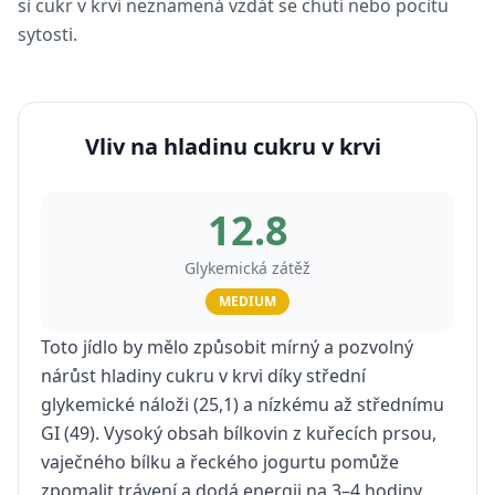
si cukr v krvi neznamená vzdát se chuti nebo pocitu
sytosti.
Vliv na hladinu cukru v krvi
12.8
Glykemická zátěž
MEDIUM
Toto jídlo by mělo způsobit mírný a pozvolný
nárůst hladiny cukru v krvi díky střední
glykemické náloži (25,1) a nízkému až střednímu
GI (49). Vysoký obsah bílkovin z kuřecích prsou,
vaječného bílku a řeckého jogurtu pomůže
zpomalit trávení a dodá energii na 3–4 hodiny