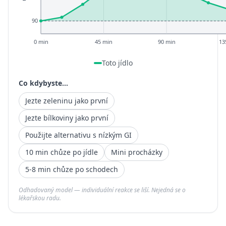
90
0 min
45 min
90 min
13
Toto jídlo
Co kdybyste...
Jezte zeleninu jako první
Jezte bílkoviny jako první
Použijte alternativu s nízkým GI
10 min chůze po jídle
Mini procházky
5-8 min chůze po schodech
Odhadovaný model — individuální reakce se liší. Nejedná se o
lékařskou radu.