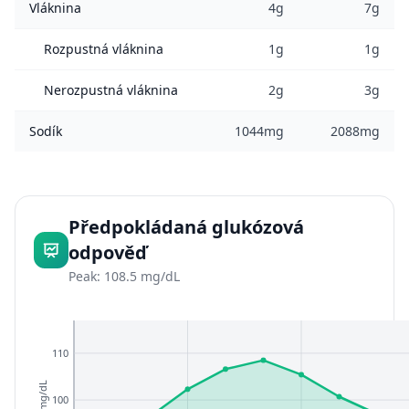
Vláknina
4g
7g
Rozpustná vláknina
1g
1g
Nerozpustná vláknina
2g
3g
Sodík
1044mg
2088mg
Předpokládaná glukózová
odpověď
Peak: 108.5 mg/dL
110
mg/dL
100