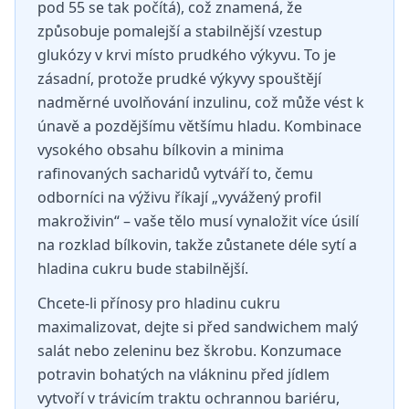
pod 55 se tak počítá), což znamená, že
způsobuje pomalejší a stabilnější vzestup
glukózy v krvi místo prudkého výkyvu. To je
zásadní, protože prudké výkyvy spouštějí
nadměrné uvolňování inzulinu, což může vést k
únavě a pozdějšímu většímu hladu. Kombinace
vysokého obsahu bílkovin a minima
rafinovaných sacharidů vytváří to, čemu
odborníci na výživu říkají „vyvážený profil
makroživin“ – vaše tělo musí vynaložit více úsilí
na rozklad bílkovin, takže zůstanete déle sytí a
hladina cukru bude stabilnější.
Chcete-li přínosy pro hladinu cukru
maximalizovat, dejte si před sandwichem malý
salát nebo zeleninu bez škrobu. Konzumace
potravin bohatých na vlákninu před jídlem
vytvoří v trávicím traktu ochrannou bariéru,