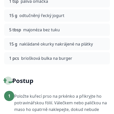
1 tsp
pálivá omáčka
15 g
odtučněný řecký jogurt
5 tbsp
majonéza bez tuku
15 g
nakládané okurky nakrájené na plátky
1 pcs
briošková bulka na burger
👨‍🍳
Postup
1
Položte kuřecí prso na prkénko a přikryjte ho
potravinářskou fólií. Válečkem nebo paličkou na
maso ho opatrně naklepejte, dokud nebude