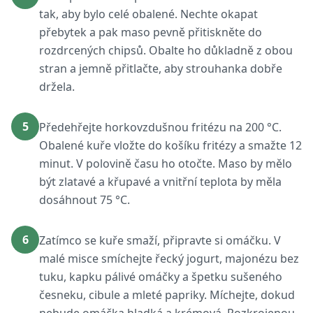
tak, aby bylo celé obalené. Nechte okapat
přebytek a pak maso pevně přitiskněte do
rozdrcených chipsů. Obalte ho důkladně z obou
stran a jemně přitlačte, aby strouhanka dobře
držela.
5
Předehřejte horkovzdušnou fritézu na 200 °C.
Obalené kuře vložte do košíku fritézy a smažte 12
minut. V polovině času ho otočte. Maso by mělo
být zlatavé a křupavé a vnitřní teplota by měla
dosáhnout 75 °C.
6
Zatímco se kuře smaží, připravte si omáčku. V
malé misce smíchejte řecký jogurt, majonézu bez
tuku, kapku pálivé omáčky a špetku sušeného
česneku, cibule a mleté papriky. Míchejte, dokud