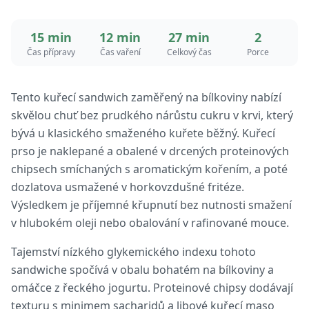
15 min
12 min
27 min
2
Čas přípravy
Čas vaření
Celkový čas
Porce
Tento kuřecí sandwich zaměřený na bílkoviny nabízí
skvělou chuť bez prudkého nárůstu cukru v krvi, který
bývá u klasického smaženého kuřete běžný. Kuřecí
prso je naklepané a obalené v drcených proteinových
chipsech smíchaných s aromatickým kořením, a poté
dozlatova usmažené v horkovzdušné fritéze.
Výsledkem je příjemné křupnutí bez nutnosti smažení
v hlubokém oleji nebo obalování v rafinované mouce.
Tajemství nízkého glykemického indexu tohoto
sandwiche spočívá v obalu bohatém na bílkoviny a
omáčce z řeckého jogurtu. Proteinové chipsy dodávají
texturu s minimem sacharidů a libové kuřecí maso