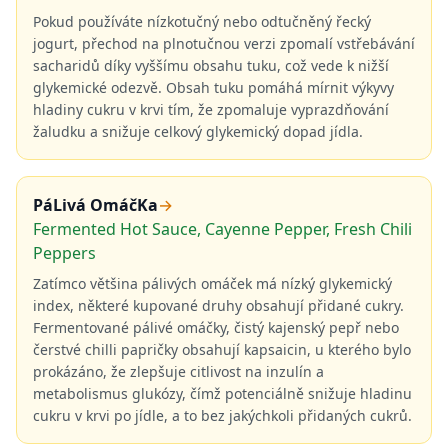
Pokud používáte nízkotučný nebo odtučněný řecký
jogurt, přechod na plnotučnou verzi zpomalí vstřebávání
sacharidů díky vyššímu obsahu tuku, což vede k nižší
glykemické odezvě. Obsah tuku pomáhá mírnit výkyvy
hladiny cukru v krvi tím, že zpomaluje vyprazdňování
žaludku a snižuje celkový glykemický dopad jídla.
PáLivá OmáčKa
→
Fermented Hot Sauce, Cayenne Pepper, Fresh Chili
Peppers
Zatímco většina pálivých omáček má nízký glykemický
index, některé kupované druhy obsahují přidané cukry.
Fermentované pálivé omáčky, čistý kajenský pepř nebo
čerstvé chilli papričky obsahují kapsaicin, u kterého bylo
prokázáno, že zlepšuje citlivost na inzulín a
metabolismus glukózy, čímž potenciálně snižuje hladinu
cukru v krvi po jídle, a to bez jakýchkoli přidaných cukrů.