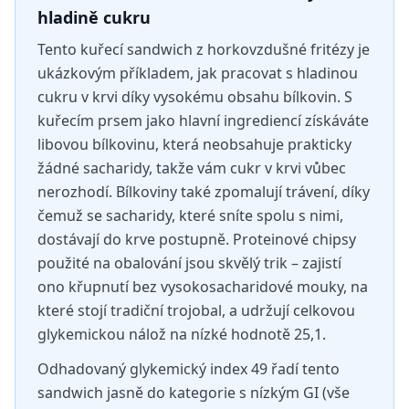
hladině cukru
Tento kuřecí sandwich z horkovzdušné fritézy je
ukázkovým příkladem, jak pracovat s hladinou
cukru v krvi díky vysokému obsahu bílkovin. S
kuřecím prsem jako hlavní ingrediencí získáváte
libovou bílkovinu, která neobsahuje prakticky
žádné sacharidy, takže vám cukr v krvi vůbec
nerozhodí. Bílkoviny také zpomalují trávení, díky
čemuž se sacharidy, které sníte spolu s nimi,
dostávají do krve postupně. Proteinové chipsy
použité na obalování jsou skvělý trik – zajistí
ono křupnutí bez vysokosacharidové mouky, na
které stojí tradiční trojobal, a udržují celkovou
glykemickou nálož na nízké hodnotě 25,1.
Odhadovaný glykemický index 49 řadí tento
sandwich jasně do kategorie s nízkým GI (vše