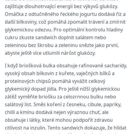
zajišťuje dlouhotrvající energii bez výkyvů glukózy.
Omáčka z odtučněného řeckého jogurtu dodává říz a
další bílkoviny, což pomáhá zpomalit trávení a zmírnit
glykemickou odezvu. Pro optimální kontrolu hladiny
cukru zkuste sandwich doplnit salátem nebo
zeleninou bez škrobu a zeleninu snězte jako první,
abyste ještě více utlumili nárůst glukózy.
I když briošková bulka obsahuje rafinované sacharidy,
vysoký obsah bílkovin z kuřete, vaječných bílků a
proteinových chipsů pomáhá vyvážit celkový
glykemický dopad jídla. Pro ještě nižší glykemickou
zátěž vyměňte briošku za celozrnnou bulku nebo
salátový list. Směs koření z česneku, cibule, papriky,
chilli a kmínu dodává nejen výraznou chuť, ale
obsahuje i látky, které mohou podpořit zdravou
citlivost na inzulin. Tento sandwich dokazuje, že hlídat