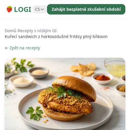
LOGI
CS
Zahájit bezplatné zkušební období
Domů
/
Recepty s nízkým GI
/
Kuřecí sandwich z horkovzdušné fritézy plný bílkovin
← Zpět na recepty