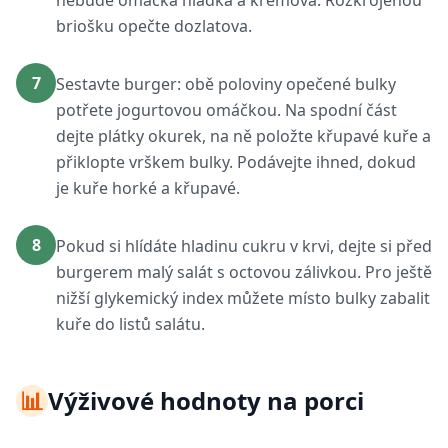
nebude omáčka hladká a krémová. Rozkrojenou
briošku opečte dozlatova.
7
Sestavte burger: obě poloviny opečené bulky
potřete jogurtovou omáčkou. Na spodní část
dejte plátky okurek, na ně položte křupavé kuře a
přiklopte vrškem bulky. Podávejte ihned, dokud
je kuře horké a křupavé.
8
Pokud si hlídáte hladinu cukru v krvi, dejte si před
burgerem malý salát s octovou zálivkou. Pro ještě
nižší glykemický index můžete místo bulky zabalit
kuře do listů salátu.
📊
Výživové hodnoty na porci