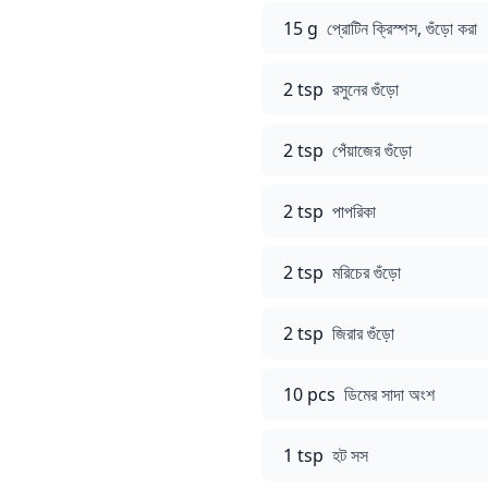
15 g
প্রোটিন ক্রিস্পস, গুঁড়ো করা
2 tsp
রসুনের গুঁড়ো
2 tsp
পেঁয়াজের গুঁড়ো
2 tsp
পাপরিকা
2 tsp
মরিচের গুঁড়ো
2 tsp
জিরার গুঁড়ো
10 pcs
ডিমের সাদা অংশ
1 tsp
হট সস