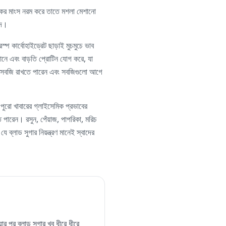
বুকের মাংস নরম করে তাতে মশলা মেশানো
াদ।
্প কার্বোহাইড্রেট ছাড়াই মুচমুচে ভাব
ব আনে এবং বাড়তি প্রোটিন যোগ করে, যা
হীন সবজি রাখতে পারেন এবং সবজিগুলো আগে
 পুরো খাবারের গ্লাইসেমিক প্রভাবের
ে পারেন। রসুন, পেঁয়াজ, পাপরিকা, মরিচ
 ব্লাড সুগার নিয়ন্ত্রণ মানেই স্বাদের
পর ব্লাড সুগার খুব ধীরে ধীরে