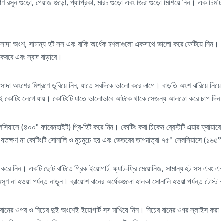
ণ রসুন গুঁড়ো, পেঁয়াজ গুঁড়ো, প্যাপ্রিকা, মরিচ গুঁড়ো এবং জিরা গুঁড়ো মিশিয়ে নিন। এক চি
সাদা অংশ, সামান্য হট সস এবং বাকি অর্ধেক মশলাগুলো একসাথে ভালো করে ফেটিয়ে নিন। 
 করবে এবং স্বাদ বাড়াবে।
মের সাদা অংশের মিশ্রণে ডুবিয়ে নিন, যাতে সবদিকে ভালো করে লাগে। বাড়তি অংশ ঝরিয়ে নিয়ে 
শেই কোটিং লেগে যায়। কোটিংটি যাতে ভালোভাবে আটকে থাকে সেজন্য আলতো করে চাপ দি
িয়াসে (৪০০° ফারেনহাইট) প্রি-হিট করে নিন। কোটিং করা চিকেন ব্রেস্টটি এয়ার ফ্রায়ারের 
 যতক্ষণ না কোটিংটি সোনালি ও মুচমুচে হয় এবং ভেতরের তাপমাত্রা ৭৫° সেলসিয়াসে (১৬৫
করে নিন। একটি ছোট বাটিতে গ্রিক ইয়োগার্ট, ফ্যাট-ফ্রি মেয়োনিজ, সামান্য হট সস এবং এক
 মসৃণ না হওয়া পর্যন্ত নাড়ুন। ব্রায়োশ বানের অর্ধেকগুলো হালকা সোনালি হওয়া পর্যন্ত টোস্
রা বানের ওপর ও নিচের দুই অংশেই ইয়োগার্ট সস মাখিয়ে নিন। নিচের বানের ওপর স্লাইস করা