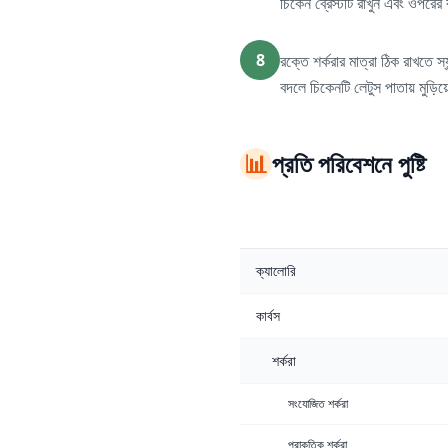
চিকেন ব্রেস্টটি রাখুন এবং ওপর
8
রক্তে শর্করার মাত্রা ঠিক রাখত
বদলে চিকেনটি লেটুস পাতায় মুড়ি
📊
প্রতি পরিবেশনে পুষ্টি
ক্যালোরি
কার্বস
শর্করা
সংযোজিত শর্করা
প্রাকৃতিক শর্করা