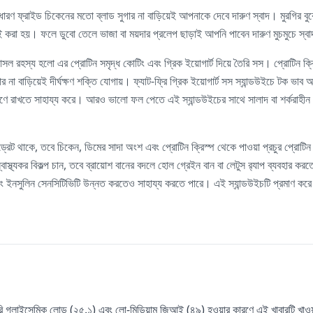
সাধারণ ফ্রাইড চিকেনের মতো ব্লাড সুগার না বাড়িয়েই আপনাকে দেবে দারুণ স্বাদ। মুরগির 
্রাই করা হয়। ফলে ডুবো তেলে ভাজা বা ময়দার প্রলেপ ছাড়াই আপনি পাবেন দারুণ মুচমুচে স্ব
ল রহস্য হলো এর প্রোটিন সমৃদ্ধ কোটিং এবং গ্রিক ইয়োগার্ট দিয়ে তৈরি সস। প্রোটিন ক্রিস
গার না বাড়িয়েই দীর্ঘক্ষণ শক্তি যোগায়। ফ্যাট-ফ্রি গ্রিক ইয়োগার্ট সস স্যান্ডউইচে টক ভা
ন্ত্রণে রাখতে সাহায্য করে। আরও ভালো ফল পেতে এই স্যান্ডউইচের সাথে সালাদ বা শর্করা
ইড্রেট থাকে, তবে চিকেন, ডিমের সাদা অংশ এবং প্রোটিন ক্রিস্প থেকে পাওয়া প্রচুর প্রোটিন
থ্যকর বিকল্প চান, তবে ব্রায়োশ বানের বদলে হোল গ্রেইন বান বা লেটুস র‍্যাপ ব্যবহার করত
বরং ইনসুলিন সেনসিটিভিটি উন্নত করতেও সাহায্য করতে পারে। এই স্যান্ডউইচটি প্রমাণ করে যে
রি গ্লাইসেমিক লোড (২৫.১) এবং লো-মিডিয়াম জিআই (৪৯) হওয়ার কারণে এই খাবারটি খাওয়ার 