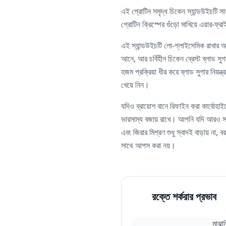
এই প্রোটিন সমৃদ্ধ চিকেন স্যান্ডউইচটি 
প্রোটিন ক্রিস্পের গুঁড়ো মাখিয়ে এয়ার-ফ
এই স্যান্ডউইচটি লো-গ্লাইসেমিক রাখার আস
আনে, আর চর্বিহীন চিকেন ব্রেস্ট ব্লাড সু
হজম প্রক্রিয়া ধীর করে ব্লাড সুগার নিয়
খেয়ে নিন।
যদিও ব্রায়োশ বানে রিফাইন করা কার্বোহা
ভারসাম্য বজায় রাখে। আপনি যদি আরও স্বাস্
এবং জিরার মিশ্রণ শুধু স্বাদই বাড়ায় না, 
সাথে আপস করা নয়।
রক্তে শর্করার প্রভাব
মাঝা