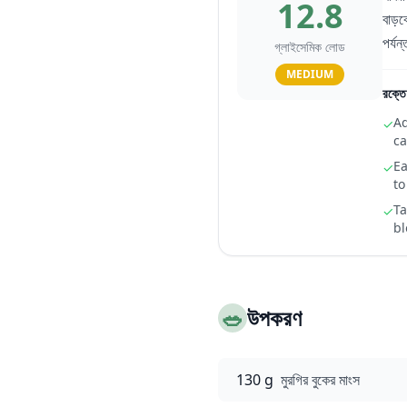
12.8
বাড়ব
পর্য
গ্লাইসেমিক লোড
MEDIUM
রক্তে
Ad
✓
ca
Ea
✓
to
Ta
✓
bl
🥗
উপকরণ
130 g
মুরগির বুকের মাংস