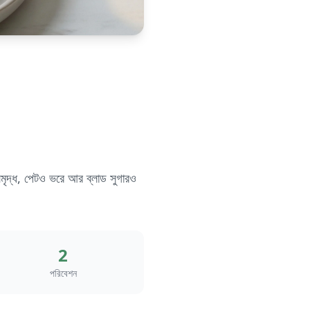
সমৃদ্ধ, পেটও ভরে আর ব্লাড সুগারও
2
পরিবেশন