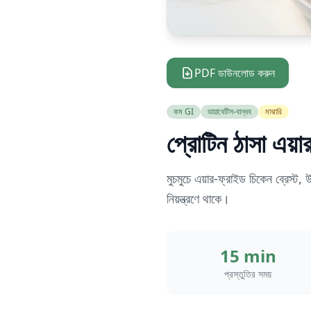
PDF ডাউনলোড করুন
কম GI
ডায়াবেটিস-বান্ধব
মাঝারি
প্রোটিন ঠাসা এয়ার
মুচমুচে এয়ার-ফ্রাইড চিকেন ব্রেস্ট
নিয়ন্ত্রণে থাকে।
15 min
প্রস্তুতির সময়