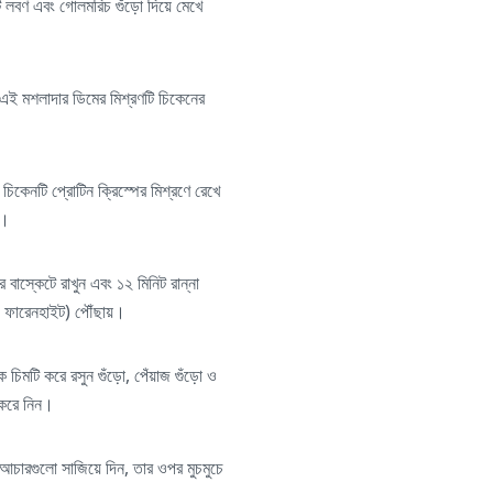
মটি লবণ এবং গোলমরিচ গুঁড়ো দিয়ে মেখে
এই মশলাদার ডিমের মিশ্রণটি চিকেনের
চিকেনটি প্রোটিন ক্রিস্পের মিশ্রণে রেখে
ন।
বাস্কেটে রাখুন এবং ১২ মিনিট রান্না
° ফারেনহাইট) পৌঁছায়।
 চিমটি করে রসুন গুঁড়ো, পেঁয়াজ গুঁড়ো ও
ট করে নিন।
 আচারগুলো সাজিয়ে দিন, তার ওপর মুচমুচে