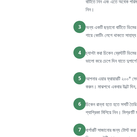
বাটিতে নিন এবং এতে অর্ধেক পরিমা
নিন।
3
অন্য একটি ছড়ানো বাটিতে ডিমের 
গায়ে কোটিং লেগে থাকতে সাহায্য
4
চ্যাপ্টা করা চিকেন ব্রেস্টটি ডি
ভালো করে চেপে দিন যাতে দুপা
5
আপনার এয়ার ফ্রায়ারটি ২০০° সেলস
করুন। মাঝপথে একবার উল্টে দিন,
6
চিকেন রান্না হতে হতে সসটি তৈরি 
প্যাপ্রিকা মিশিয়ে নিন। মিশ্রণটি
7
বার্গারটি সাজানোর জন্য টোস্ট ক