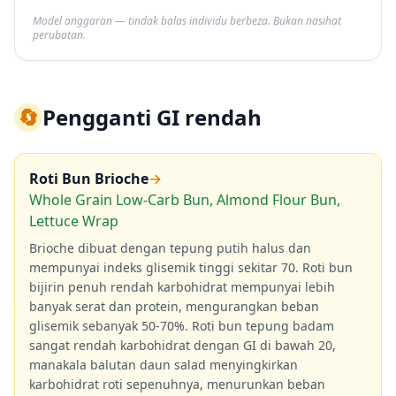
Model anggaran — tindak balas individu berbeza. Bukan nasihat
perubatan.
🔄
Pengganti GI rendah
Roti Bun Brioche
→
Whole Grain Low-Carb Bun, Almond Flour Bun,
Lettuce Wrap
Brioche dibuat dengan tepung putih halus dan
mempunyai indeks glisemik tinggi sekitar 70. Roti bun
bijirin penuh rendah karbohidrat mempunyai lebih
banyak serat dan protein, mengurangkan beban
glisemik sebanyak 50-70%. Roti bun tepung badam
sangat rendah karbohidrat dengan GI di bawah 20,
manakala balutan daun salad menyingkirkan
karbohidrat roti sepenuhnya, menurunkan beban