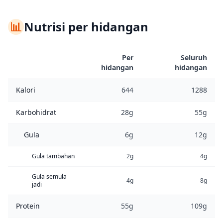
📊
Nutrisi per hidangan
Per
Seluruh
hidangan
hidangan
Kalori
644
1288
Karbohidrat
28g
55g
Gula
6g
12g
Gula tambahan
2g
4g
Gula semula
4g
8g
jadi
Protein
55g
109g