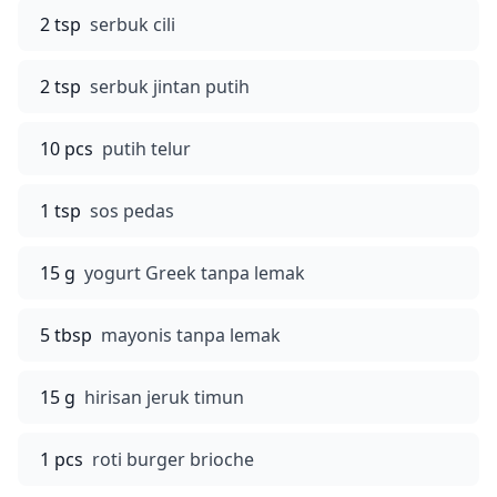
2 tsp
serbuk cili
2 tsp
serbuk jintan putih
10 pcs
putih telur
1 tsp
sos pedas
15 g
yogurt Greek tanpa lemak
5 tbsp
mayonis tanpa lemak
15 g
hirisan jeruk timun
1 pcs
roti burger brioche