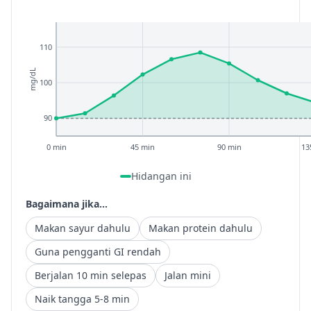
110
mg/dL
100
90
0 min
45 min
90 min
13
Hidangan ini
Bagaimana jika...
Makan sayur dahulu
Makan protein dahulu
Guna pengganti GI rendah
Berjalan 10 min selepas
Jalan mini
Naik tangga 5-8 min