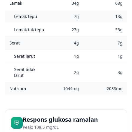
Lemak
34g
68g
Lemak tepu
7g
13g
Lemak tak tepu
27g
55g
Serat
4g
7g
Serat larut
1g
1g
Serat tidak
2g
3g
larut
Natrium
1044mg
2088mg
Respons glukosa ramalan
Peak: 108.5 mg/dL