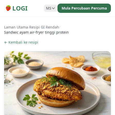
LOGI
MS
Mula Percubaan Percuma
Laman Utama
/
Resipi GI Rendah
/
Sandwic ayam air-fryer tinggi protein
← Kembali ke resipi