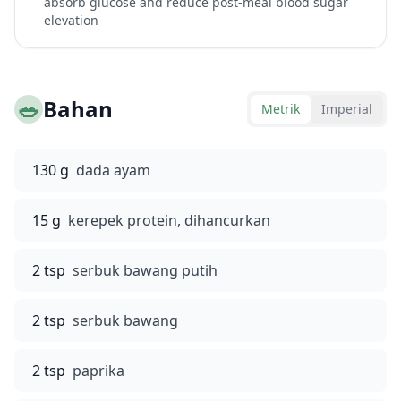
absorb glucose and reduce post-meal blood sugar
elevation
🥗
Bahan
Metrik
Imperial
130 g
dada ayam
15 g
kerepek protein, dihancurkan
2 tsp
serbuk bawang putih
2 tsp
serbuk bawang
2 tsp
paprika