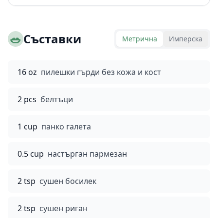
🥗
Съставки
Метрична
Имперска
16 oz
пилешки гърди без кожа и кост
2 pcs
белтъци
1 cup
панко галета
0.5 cup
настърган пармезан
2 tsp
сушен босилек
2 tsp
сушен риган