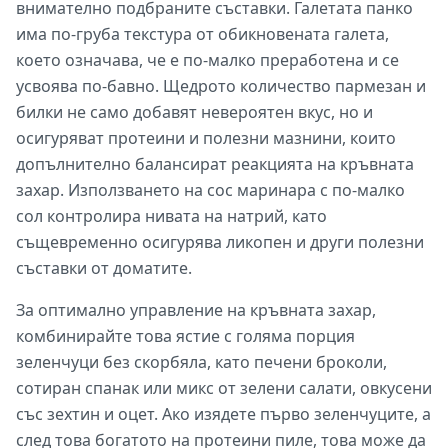
внимателно подбраните съставки. Галетата панко
има по-груба текстура от обикновената галета,
което означава, че е по-малко преработена и се
усвоява по-бавно. Щедрото количество пармезан и
билки не само добавят невероятен вкус, но и
осигуряват протеини и полезни мазнини, които
допълнително балансират реакцията на кръвната
захар. Използването на сос маринара с по-малко
сол контролира нивата на натрий, като
същевременно осигурява ликопен и други полезни
съставки от доматите.
За оптимално управление на кръвната захар,
комбинирайте това ястие с голяма порция
зеленчуци без скорбяла, като печени броколи,
сотиран спанак или микс от зелени салати, овкусени
със зехтин и оцет. Ако изядете първо зеленчуците, а
след това богатото на протеини пиле, това може да