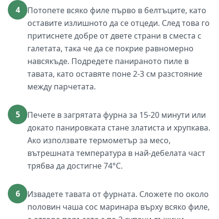
4
Потопете всяко филе първо в белтъците, като
оставите излишното да се отцеди. След това го
притиснете добре от двете страни в сместа с
галетата, така че да се покрие равномерно
навсякъде. Подредете панираното пиле в
тавата, като оставяте поне 2-3 см разстояние
между парчетата.
5
Печете в загрятата фурна за 15-20 минути или
докато панировката стане златиста и хрупкава.
Ако използвате термометър за месо,
вътрешната температура в най-дебелата част
трябва да достигне 74°C.
6
Извадете тавата от фурната. Сложете по около
половин чаша сос маринара върху всяко филе,