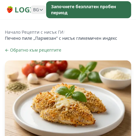
Започнете безплатен пробен
LOGI
BG
период
Начало
/
Рецепти с нисък ГИ
/
Печено пиле „Пармезан“ с нисък гликемичен индекс
← Обратно към рецептите