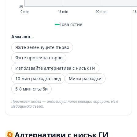
85
0 min
45 min
90 min
13
Това ястие
Ами ако...
Яжте зеленчуците първо
Яжте протеина първо
Използвайте алтернатива с нисък ГИ
10 мин разходка след
Мини разходки
5-8 мин стълби
Прогнозен модел — индивидуалните реакции варират. Не е
медицински съвет.
🔄
Алтернативи с нисък ГИ