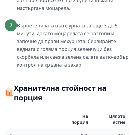
а отгоре поръсете с по 2 супени лъжици
настъргана моцарела.
7
Върнете тавата във фурната за още 3 до 5
минути, докато моцарелата се разтопи и
започне да прави мехурчета. Сервирайте
веднага с голяма порция зеленчуци без
скорбяла или свежа зелена салата за по-добър
контрол на кръвната захар.
Хранителна стойност на
📊
порция
На
Цялото
порция
ястие