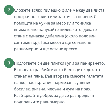
2
Сложете всяко пилешко филе между два листа
прозрачно фолио или хартия за печене. С
помощта на чукче за месо или точилка
внимателно начукайте пилешкото, докато
стане с еднаква дебелина (около половин
сантиметър). Така месото ще се изпече
равномерно и ще остане крехко.
3
Подгответе си две плитки купи за панирането.
В първата разбийте леко белтъците, докато
станат на пяна. Във втората смесете галетата
панко, настъргания пармезан, сушения
босилек, ригана, чесъна и лука на прах.
Разбъркайте добре, за да се разпределят
подправките равномерно.