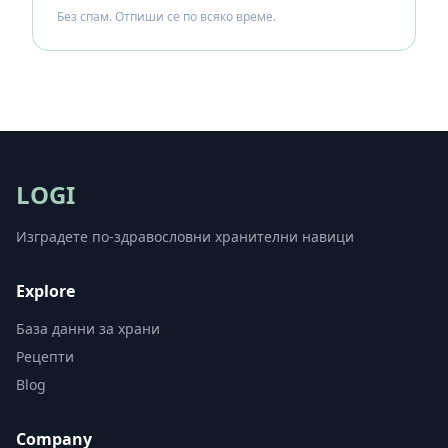
Без спам. Отпиши се по всяко време.
LOGI
Изградете по-здравословни хранителни навици
Explore
База данни за храни
Рецепти
Blog
Company