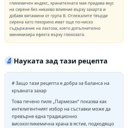
гликемичен индекс, хранителната мая придава вкус
на сирене без никакво влияние върху захарта и
добавя витамини от група B. Отлежалите твърди
сирена като пекорино имат още по-ниско
съдържание на лактоза, което допълнително
минимизира ефекта върху глюкозата.
🔬
Науката зад тази рецепта
# Защо тази рецепта е добра за баланса на
кръвната захар
Това печено пиле „Пармезан“ показва как
интелигентният избор на съставки може да
превърне една традиционно
високогликемична храна в ястие, подходящо