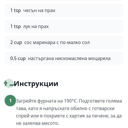
1 tsp
чесън на прах
1 tsp
лук на прах
2 cup
сос маринара с по-малко сол
0.5 cup
настъргана нискомаслена моцарела
👨‍🍳
Инструкции
1
Загрейте фурната на 190°C. Подгответе голяма
тава, като я напръскате обилно с готварски
спрей или я покриете с хартия за печене, за да
не залепва месото.