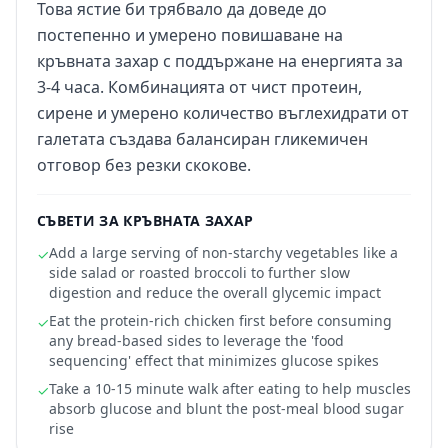
Това ястие би трябвало да доведе до
постепенно и умерено повишаване на
кръвната захар с поддържане на енергията за
3-4 часа. Комбинацията от чист протеин,
сирене и умерено количество въглехидрати от
галетата създава балансиран гликемичен
отговор без резки скокове.
СЪВЕТИ ЗА КРЪВНАТА ЗАХАР
Add a large serving of non-starchy vegetables like a
✓
side salad or roasted broccoli to further slow
digestion and reduce the overall glycemic impact
Eat the protein-rich chicken first before consuming
✓
any bread-based sides to leverage the 'food
sequencing' effect that minimizes glucose spikes
Take a 10-15 minute walk after eating to help muscles
✓
absorb glucose and blunt the post-meal blood sugar
rise