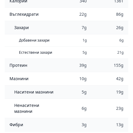
Калории
340
1361
Въглехидрати
22g
86g
Захари
7g
26g
Добавени захари
1g
6g
Естествени захари
5g
21g
Протеин
39g
155g
Мазнини
10g
42g
Наситени мазнини
5g
19g
Ненаситени
6g
23g
мазнини
Фибри
3g
13g