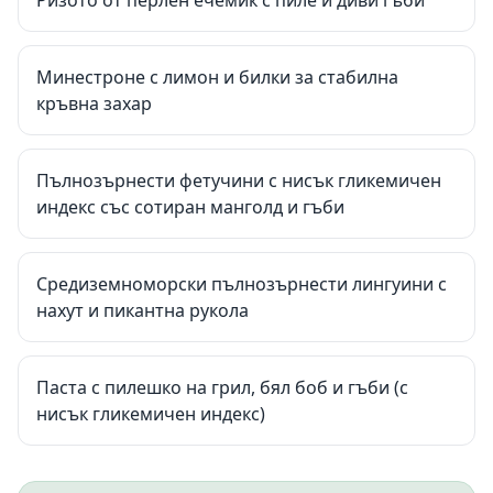
Ризото от перлен ечемик с пиле и диви гъби
Минестроне с лимон и билки за стабилна
кръвна захар
Пълнозърнести фетучини с нисък гликемичен
индекс със сотиран манголд и гъби
Средиземноморски пълнозърнести лингуини с
нахут и пикантна рукола
Паста с пилешко на грил, бял боб и гъби (с
нисък гликемичен индекс)