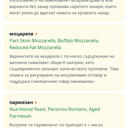
Използването на обикновени пасирани домати или
варианти без захар премахва скритите захари, които
могат рязко да вдигнат нивата на кръвната захар.
моцарела
→
Part-Skim Mozzarella, Buffalo Mozzarella,
Reduced-Fat Mozzarella
Вариантите на моцарела с по-ниско съдържание на
мазнини намаляват общите калории, като
същевременно запазват количеството протеини. Това
помага за регулиране на инсулиновия отговор и
поддържа гликемичния товар минимален.
пармезан
→
Nutritional Yeast, Pecorino Romano, Aged
Parmesan
Въпреки че пармезанът по принцип е с нисък