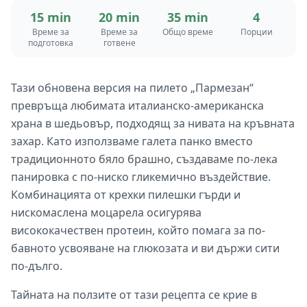
15 min
20 min
35 min
4
Време за
Време за
Общо време
Порции
подготовка
готвене
Тази обновена версия на пилето „Пармезан“
превръща любимата италианско-американска
храна в шедьовър, подходящ за нивата на кръвната
захар. Като използваме галета панко вместо
традиционното бяло брашно, създаваме по-лека
панировка с по-ниско гликемично въздействие.
Комбинацията от крехки пилешки гърди и
нискомаслена моцарела осигурява
висококачествен протеин, който помага за по-
бавното усвояване на глюкозата и ви държи сити
по-дълго.
Тайната на ползите от тази рецепта се крие в