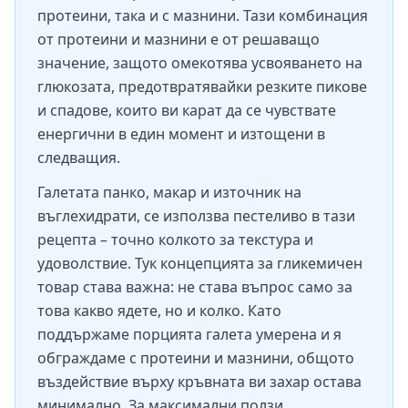
протеини, така и с мазнини. Тази комбинация
от протеини и мазнини е от решаващо
значение, защото омекотява усвояването на
глюкозата, предотвратявайки резките пикове
и спадове, които ви карат да се чувствате
енергични в един момент и изтощени в
следващия.
Галетата панко, макар и източник на
въглехидрати, се използва пестеливо в тази
рецепта – точно колкото за текстура и
удоволствие. Тук концепцията за гликемичен
товар става важна: не става въпрос само за
това какво ядете, но и колко. Като
поддържаме порцията галета умерена и я
обграждаме с протеини и мазнини, общото
въздействие върху кръвната ви захар остава
минимално. За максимални ползи,