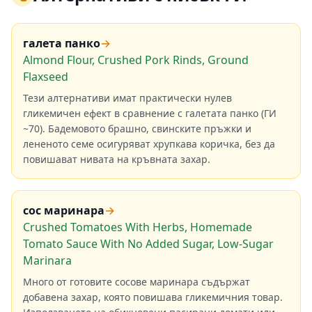
галета панко
→
Almond Flour, Crushed Pork Rinds, Ground
Flaxseed
Тези алтернативи имат практически нулев
гликемичен ефект в сравнение с галетата панко (ГИ
~70). Бадемовото брашно, свинските пръжки и
лененото семе осигуряват хрупкава коричка, без да
повишават нивата на кръвната захар.
сос маринара
→
Crushed Tomatoes With Herbs, Homemade
Tomato Sauce With No Added Sugar, Low-Sugar
Marinara
Много от готовите сосове маринара съдържат
добавена захар, която повишава гликемичния товар.