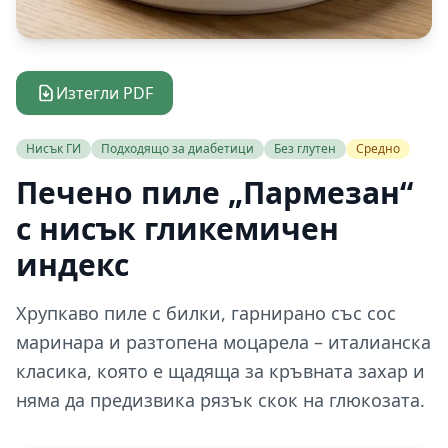
Изтегли PDF
Нисък ГИ
Подходящо за диабетици
Без глутен
Средно
Печено пиле „Пармезан“
с нисък гликемичен
индекс
Хрупкаво пиле с билки, гарнирано със сос
маринара и разтопена моцарела – италианска
класика, която е щадяща за кръвната захар и
няма да предизвика рязък скок на глюкозата.