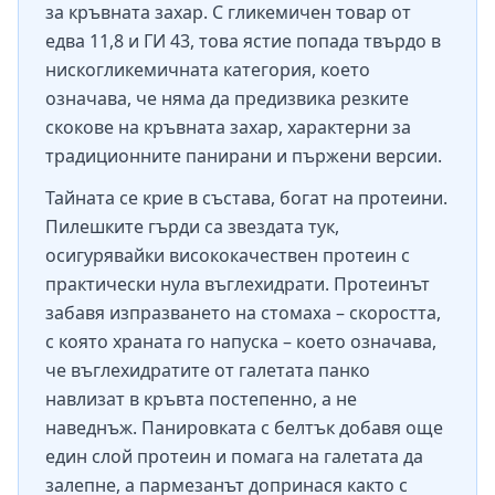
за кръвната захар. С гликемичен товар от
едва 11,8 и ГИ 43, това ястие попада твърдо в
нискогликемичната категория, което
означава, че няма да предизвика резките
скокове на кръвната захар, характерни за
традиционните панирани и пържени версии.
Тайната се крие в състава, богат на протеини.
Пилешките гърди са звездата тук,
осигурявайки висококачествен протеин с
практически нула въглехидрати. Протеинът
забавя изпразването на стомаха – скоростта,
с която храната го напуска – което означава,
че въглехидратите от галетата панко
навлизат в кръвта постепенно, а не
наведнъж. Панировката с белтък добавя още
един слой протеин и помага на галетата да
залепне, а пармезанът допринася както с