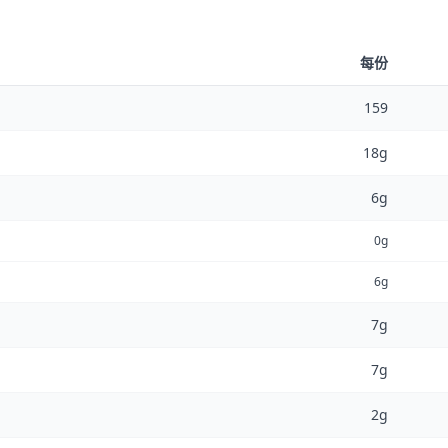
每份
159
18g
6g
0g
6g
7g
7g
2g