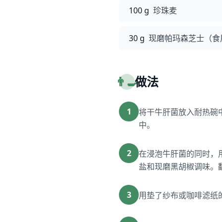
100 g
珍珠麦
30 g
现磨帕玛森芝士（食
👨‍🍳
做法
1
将干牛肝菌放入耐热碗
中。
2
在浸泡牛肝菌的同时，
盐和现磨黑胡椒调味。
3
用垫了纱布或咖啡滤纸