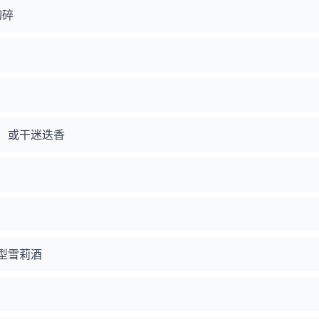
切碎
）或干迷迭香
型雪莉酒