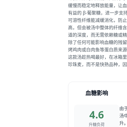
缓慢而稳定地释放能量，让血
有益的 β-葡聚糖，进一步支
可溶性纤维能减缓消化，防止
高，但会被汤中整体的纤维含
道的深度，而无需依赖糖或精
除了任何可能影响血糖的残留
烤鸡肉或白肉鱼等蛋白质来源
这款汤趁热喝最好，在冰箱里
珍珠麦，而不是快熟品种，因
血糖影响
由
4.6
汤
升
升糖负荷