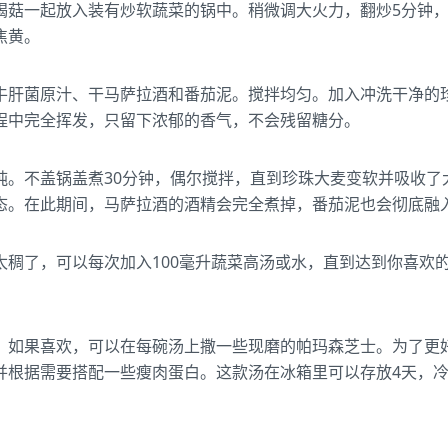
褐菇一起放入装有炒软蔬菜的锅中。稍微调大火力，翻炒5分钟
焦黄。
牛肝菌原汁、干马萨拉酒和番茄泥。搅拌均匀。加入冲洗干净的
程中完全挥发，只留下浓郁的香气，不会残留糖分。
炖。不盖锅盖煮30分钟，偶尔搅拌，直到珍珠大麦变软并吸收了
态。在此期间，马萨拉酒的酒精会完全煮掉，番茄泥也会彻底融
太稠了，可以每次加入100毫升蔬菜高汤或水，直到达到你喜欢
。如果喜欢，可以在每碗汤上撒一些现磨的帕玛森芝士。为了更
并根据需要搭配一些瘦肉蛋白。这款汤在冰箱里可以存放4天，冷