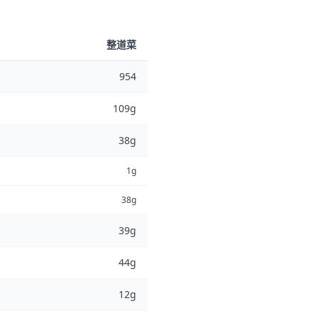
整道菜
954
109g
38g
1g
38g
39g
44g
12g