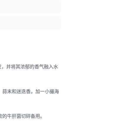
发，并将其浓郁的香气融入水
、蒜末和迷迭香。加一小撮海
软的牛肝菌切碎备用。