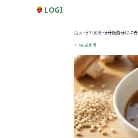
LOGI
首页
/
低GI食谱
/
低升糖蘑菇珍珠麦
← 返回食谱