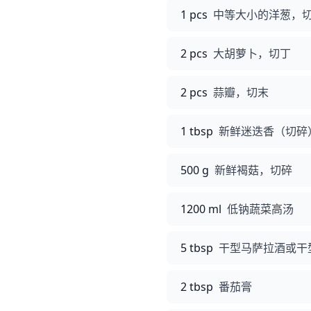
1 pcs
中等大小的洋葱，
2 pcs
大胡萝卜，切丁
2 pcs
蒜瓣，切末
1 tbsp
新鲜迷迭香（切碎
500 g
新鲜褐菇，切碎
1200 ml
低钠蔬菜高汤
5 tbsp
干型马萨拉酒或干
2 tbsp
番茄膏