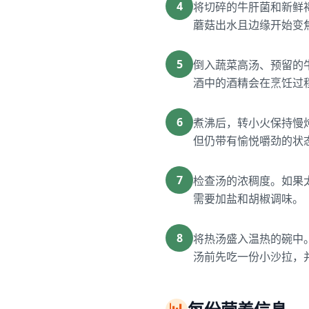
4
将切碎的牛肝菌和新鲜
蘑菇出水且边缘开始变
5
倒入蔬菜高汤、预留的
酒中的酒精会在烹饪过
6
煮沸后，转小火保持慢
但仍带有愉悦嚼劲的状
7
检查汤的浓稠度。如果
需要加盐和胡椒调味。
8
将热汤盛入温热的碗中
汤前先吃一份小沙拉，