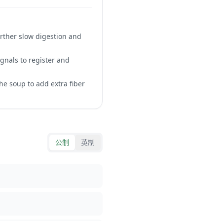
further slow digestion and
ignals to register and
the soup to add extra fiber
公制
英制