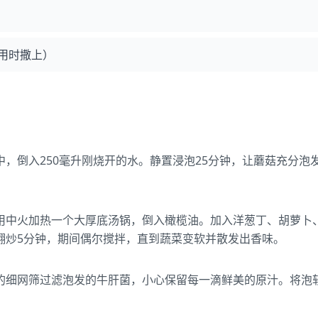
用时撒上）
中，倒入250毫升刚烧开的水。静置浸泡25分钟，让蘑菇充分泡
用中火加热一个大厚底汤锅，倒入橄榄油。加入洋葱丁、胡萝卜
翻炒5分钟，期间偶尔搅拌，直到蔬菜变软并散发出香味。
的细网筛过滤泡发的牛肝菌，小心保留每一滴鲜美的原汁。将泡