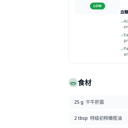
LOW
血
Ad
✓
en
Ea
✓
p
Pa
✓
a
🥗
食材
25 g
干牛肝菌
2 tbsp
特级初榨橄榄油