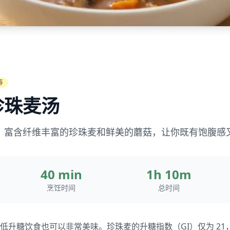
等
珍珠麦汤
，富含纤维丰富的珍珠麦和鲜美的蘑菇，让你既有饱腹感
40 min
1h 10m
烹饪时间
总时间
低升糖饮食也可以非常美味。珍珠麦的升糖指数（GI）仅为 2