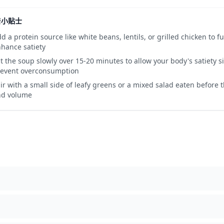
糖小贴士
d a protein source like white beans, lentils, or grilled chicken to 
hance satiety
t the soup slowly over 15-20 minutes to allow your body's satiety s
revent overconsumption
ir with a small side of leafy greens or a mixed salad eaten before 
nd volume