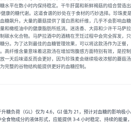
糖水平在数小时内保持稳定。干牛肝菌和新鲜褐菇的组合营造出
持健康的糖代谢。这道食谱的妙处在于食材的巧妙选择。珍珠麦是真
血糖飙升。大量的蘑菇提供了蛋白质和纤维，几乎不会影响血糖
量和橄榄油中的健康脂肪所抵消。迷迭香、大蒜和少许干马萨拉
制碳水化合物。马萨拉酒中的酒精在烹饪过程中会完全挥发，只
糖分。为了达到最佳的血糖管理效果，可以将这款汤作为正餐，
。高纤维含量意味着这款汤在增加饱腹感方面特别有效，是控制
放一天后味道反而会更好，因为珍珠麦会继续吸收浓郁的蘑菇汤
为完整的谷物结构能提供更好的血糖控制。
于升糖负荷（GL）仅为 4.6，GI 值为 21，预计对血糖的影响
中全食物成分的液体形式，应能提供 3-4 小时稳定、持续的能
。