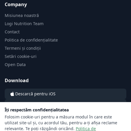
Company
Misiunea noastră
Logi Nutrition Team
Contact
Politica de confidențialitate
Termeni și condiții
Setări cookie-uri
Open Data
Download
Descarcă pentru iOS
Descarcă pentru Android
Îți respectăm confidențialitatea
Folosim cookie-uri pentru a măsura modul în care este
utilizat site-ul și, cu acordul tău, pentru a-ți afișa reclame
relevante. Te poți răzgândi oricând.
Politica de