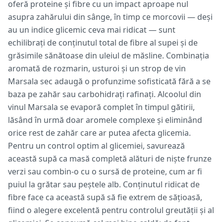
oferă proteine și fibre cu un impact aproape nul
asupra zahărului din sânge, în timp ce morcovii — deși
au un indice glicemic ceva mai ridicat — sunt
echilibrați de conținutul total de fibre al supei și de
grăsimile sănătoase din uleiul de măsline. Combinația
aromată de rozmarin, usturoi și un strop de vin
Marsala sec adaugă o profunzime sofisticată fără a se
baza pe zahăr sau carbohidrați rafinați. Alcoolul din
vinul Marsala se evaporă complet în timpul gătirii,
lăsând în urmă doar aromele complexe și eliminând
orice rest de zahăr care ar putea afecta glicemia.
Pentru un control optim al glicemiei, savurează
această supă ca masă completă alături de niște frunze
verzi sau combin-o cu o sursă de proteine, cum ar fi
puiul la grătar sau peștele alb. Conținutul ridicat de
fibre face ca această supă să fie extrem de sățioasă,
fiind o alegere excelentă pentru controlul greutății și al