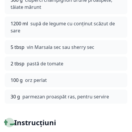
500 g
ciuperci champignon brune proaspete,
tăiate mărunt
1200 ml
supă de legume cu conținut scăzut de
sare
5 tbsp
vin Marsala sec sau sherry sec
2 tbsp
pastă de tomate
100 g
orz perlat
30 g
parmezan proaspăt ras, pentru servire
👨‍🍳
Instrucțiuni