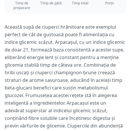
Timp de
Timp de gătit
Timp total
Porții
preparare
Această supă de ciuperci hrănitoare este exemplul
perfect de cât de gustoasă poate fi alimentația cu
indice glicemic scăzut. Arpacașul, cu un indice glicemic
de doar 21, formează baza consistentă a acestei supe,
eliberând energie lent și constant pentru a menține
glicemia stabilă timp de câteva ore. Combinația de
hribi uscați și ciuperci champignon brune creează
straturi de arome savuroase, aducând în același timp
beta-glucani benefici care susțin metabolismul
glucozei. Frumusețea acestei rețete stă în alegerea
inteligentă a ingredientelor. Arpacașul este un
adevărat superstar al indicelui glicemic scăzut,
conținând fibre solubile care încetinesc digestia și
previn vârfurile de glicemie. Ciupercile din abundență