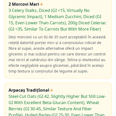
2 Morcovi Mari
→
3 Celery Stalks, Diced (GI <15, Virtually No
Glycemic Impact), 1 Medium Zucchini, Diced (GI
15, Even Lower Than Carrots), 200g Diced Celeriac
(GI <35, Similar To Carrots But With More Fiber)
Deși morcovii cu un IG de 35 sunt acceptabili în această
rețetă datorită porției mici și a conținutului ridicat de
fibre al supei, aceste alternative oferă un impact
glicemic și mai scăzut pentru cei care doresc un control
mai strict al zahărului din sânge. Țelina și dovlecelul au
efecte neglijabile asupra glicemiei, păstrând în același
timp textura și conținutul de legume al supei.
Arpacaș TradițIonal
→
Steel-Cut Oats (GI 42, Slightly Higher But Still Low-
GI With Excellent Beta-Glucan Content), Wheat
Berries (GI 30-45, Similar Texture And Fiber
Profile), Hulled Barley (GI 25-30, Even Lower Than