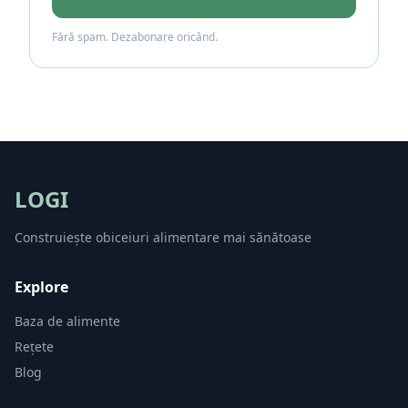
Fără spam. Dezabonare oricând.
LOGI
Construiește obiceiuri alimentare mai sănătoase
Explore
Baza de alimente
Rețete
Blog