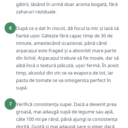
gătirii, lăsând în urmă doar aroma bogată, fără
zaharuri reziduale.
6
După ce a dat în clocot, dă focul la mic și lasă să
fiarbă ușor. Gătește fără capac timp de 30 de
minute, amestecând ocazional, până când
arpacașul este fraged și a absorbit mare parte
din lichid. Arpacașul trebuie să fie moale, dar să
aibă încă o textură plăcută, ușor fermă. În acest
timp, alcoolul din vin se va evapora de tot, iar
pasta de tomate se va omogeniza perfect în
supă.
7
Verifică consistența supei. Dacă a devenit prea
groasă, mai adaugă supă de legume sau apă,
câte 100 ml pe rând, până ajungi la consistența
dorită. Gustă și mai adaugă sare și piper dacă