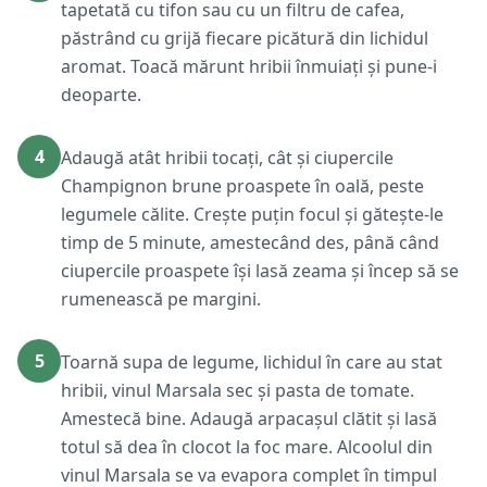
tapetată cu tifon sau cu un filtru de cafea,
păstrând cu grijă fiecare picătură din lichidul
aromat. Toacă mărunt hribii înmuiați și pune-i
deoparte.
4
Adaugă atât hribii tocați, cât și ciupercile
Champignon brune proaspete în oală, peste
legumele călite. Crește puțin focul și gătește-le
timp de 5 minute, amestecând des, până când
ciupercile proaspete își lasă zeama și încep să se
rumenească pe margini.
5
Toarnă supa de legume, lichidul în care au stat
hribii, vinul Marsala sec și pasta de tomate.
Amestecă bine. Adaugă arpacașul clătit și lasă
totul să dea în clocot la foc mare. Alcoolul din
vinul Marsala se va evapora complet în timpul