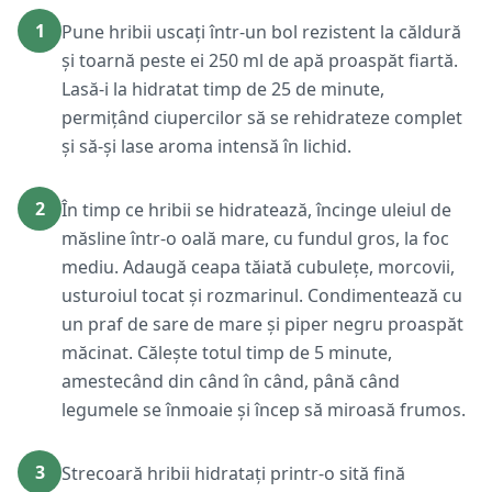
1
Pune hribii uscați într-un bol rezistent la căldură
și toarnă peste ei 250 ml de apă proaspăt fiartă.
Lasă-i la hidratat timp de 25 de minute,
permițând ciupercilor să se rehidrateze complet
și să-și lase aroma intensă în lichid.
2
În timp ce hribii se hidratează, încinge uleiul de
măsline într-o oală mare, cu fundul gros, la foc
mediu. Adaugă ceapa tăiată cubulețe, morcovii,
usturoiul tocat și rozmarinul. Condimentează cu
un praf de sare de mare și piper negru proaspăt
măcinat. Călește totul timp de 5 minute,
amestecând din când în când, până când
legumele se înmoaie și încep să miroasă frumos.
3
Strecoară hribii hidratați printr-o sită fină