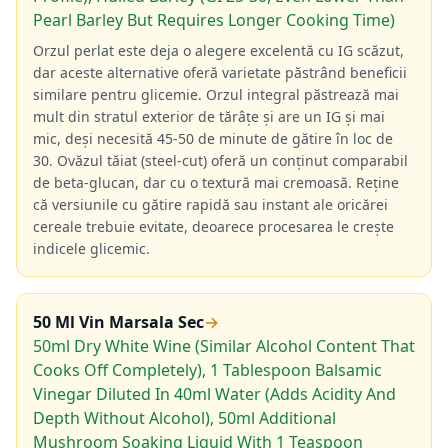
Pearl Barley But Requires Longer Cooking Time)
Orzul perlat este deja o alegere excelentă cu IG scăzut,
dar aceste alternative oferă varietate păstrând beneficii
similare pentru glicemie. Orzul integral păstrează mai
mult din stratul exterior de tărâțe și are un IG și mai
mic, deși necesită 45-50 de minute de gătire în loc de
30. Ovăzul tăiat (steel-cut) oferă un conținut comparabil
de beta-glucan, dar cu o textură mai cremoasă. Reține
că versiunile cu gătire rapidă sau instant ale oricărei
cereale trebuie evitate, deoarece procesarea le crește
indicele glicemic.
50 Ml Vin Marsala Sec
→
50ml Dry White Wine (Similar Alcohol Content That
Cooks Off Completely), 1 Tablespoon Balsamic
Vinegar Diluted In 40ml Water (Adds Acidity And
Depth Without Alcohol), 50ml Additional
Mushroom Soaking Liquid With 1 Teaspoon