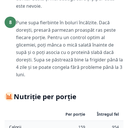
este nevoie.
8
Pune supa fierbinte în boluri încălzite. Dacă
dorești, presară parmezan proaspăt ras peste
fiecare porție. Pentru un control optim al
glicemiei, poți mânca o mică salată înainte de
supă și o poți asocia cu o proteină slabă dacă
dorești. Supa se păstrează bine la frigider până la
4 zile și se poate congela fără probleme până la 3
luni.
📊
Nutriție per porție
Per porție
Întregul fel
Calorii
159
954