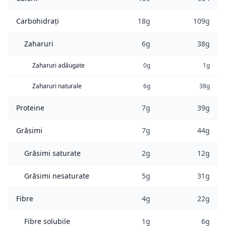
Carbohidrați
18g
109g
Zaharuri
6g
38g
Zaharuri adăugate
0g
1g
Zaharuri naturale
6g
38g
Proteine
7g
39g
Grăsimi
7g
44g
Grăsimi saturate
2g
12g
Grăsimi nesaturate
5g
31g
Fibre
4g
22g
Fibre solubile
1g
6g