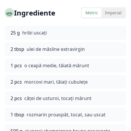
🥗
Ingrediente
Metric
Imperial
25 g
hribi uscați
2 tbsp
ulei de măsline extravirgin
1 pcs
o ceapă medie, tăiată mărunt
2 pcs
morcovi mari, tăiați cubulețe
2 pcs
căței de usturoi, tocați mărunt
1 tbsp
rozmarin proaspăt, tocat, sau uscat