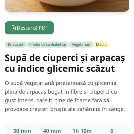
Descarcă PDF
IG scăzut
Prietenos cu diabeticii
Vegetarian
Mediu
Supă de ciuperci și arpacaș
cu indice glicemic scăzut
O supă vegetariană prietenoasă cu glicemia,
plină de arpacaș bogat în fibre și ciuperci cu
gust intens, care îți ține de foame fără să
provoace creșteri bruște ale zahărului în sânge.
30 min
40 min
1h 10m
6