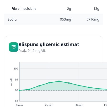
Fibre insolubile
2g
13g
Sodiu
953mg
5716mg
Răspuns glicemic estimat
Peak: 94.2 mg/dL
100
95
mg/dL
90
85
0 min
45 min
90 min
13