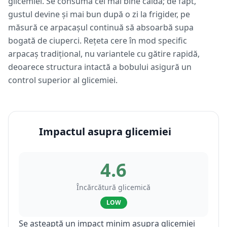
glicemiei. Se consumă cel mai bine caldă; de fapt,
gustul devine și mai bun după o zi la frigider, pe
măsură ce arpacașul continuă să absoarbă supa
bogată de ciuperci. Rețeta cere în mod specific
arpacaș tradițional, nu variantele cu gătire rapidă,
deoarece structura intactă a bobului asigură un
control superior al glicemiei.
Impactul asupra glicemiei
4.6
Încărcătură glicemică
LOW
Se așteaptă un impact minim asupra glicemiei