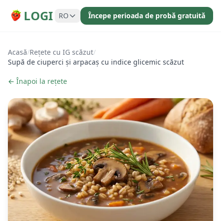
LOGI
RO
Începe perioada de probă gratuită
Acasă
/
Rețete cu IG scăzut
/
Supă de ciuperci și arpacaș cu indice glicemic scăzut
← Înapoi la rețete