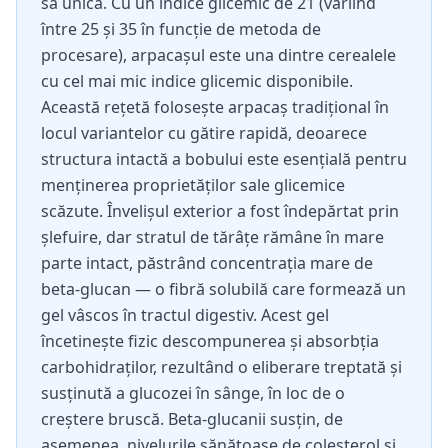
sa unică. Cu un indice glicemic de 21 (variind
între 25 și 35 în funcție de metoda de
procesare), arpacașul este una dintre cerealele
cu cel mai mic indice glicemic disponibile.
Această rețetă folosește arpacaș tradițional în
locul variantelor cu gătire rapidă, deoarece
structura intactă a bobului este esențială pentru
menținerea proprietăților sale glicemice
scăzute. Învelișul exterior a fost îndepărtat prin
șlefuire, dar stratul de tărâțe rămâne în mare
parte intact, păstrând concentrația mare de
beta-glucan — o fibră solubilă care formează un
gel vâscos în tractul digestiv. Acest gel
încetinește fizic descompunerea și absorbția
carbohidraților, rezultând o eliberare treptată și
susținută a glucozei în sânge, în loc de o
creștere bruscă. Beta-glucanii susțin, de
asemenea, nivelurile sănătoase de colesterol și