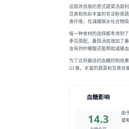
这款改良版的意式蔬菜汤是利
豆类和色彩丰富的非淀粉类蔬
食纤维，在减缓碳水化合物吸
每一种食材的选择都考虑到了
季豆搭配。番茄汤底增加了番
含有的柠檬酸还能帮助减缓血
为了达到最佳的血糖控制效果
GI 餐。丰富的蔬菜和豆类
血糖影响
由于
14.3
菜
升糖负荷