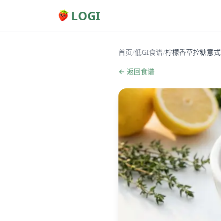
LOGI
首页
/
低GI食谱
/
柠檬香草控糖意式
← 返回食谱