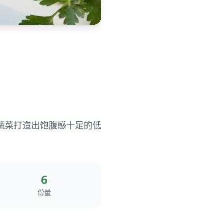
蔬菜打造出饱腹感十足的低
6
份量