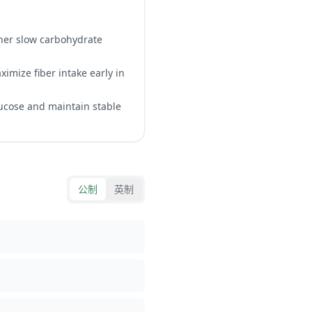
rther slow carbohydrate
imize fiber intake early in
lucose and maintain stable
公制
英制