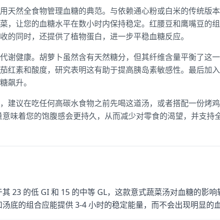
用天然全食物管理血糖的典范。与依赖通心粉或白米的传统版本
菜，让您的血糖水平在数小时内保持稳定。红腰豆和鹰嘴豆的组
收的同时，还提供了植物蛋白，进一步平稳血糖反应。
代谢健康。胡萝卜虽然含有天然糖分，但其纤维含量平衡了这一点
茄红素和酸度，研究表明这有助于提高胰岛素敏感性。最后加入
糖飙升。
，建议在吃任何高碳水食物之前先喝这道汤，或者搭配一份烤鸡
含量意味着您的饱腹感会更持久，从而减少对零食的渴望，并支持
其 23 的低 GI 和 15 的中等 GL，这款意式蔬菜汤对血糖
和汤底的组合应能提供 3-4 小时的稳定能量，而不会出现明显的