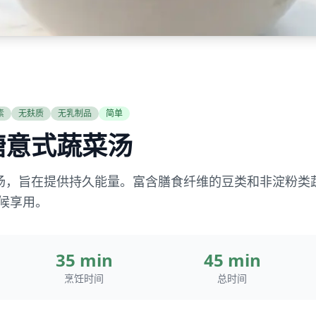
素
无麸质
无乳制品
简单
糖意式蔬菜汤
汤，旨在提供持久能量。富含膳食纤维的豆类和非淀粉类
时候享用。
35 min
45 min
烹饪时间
总时间