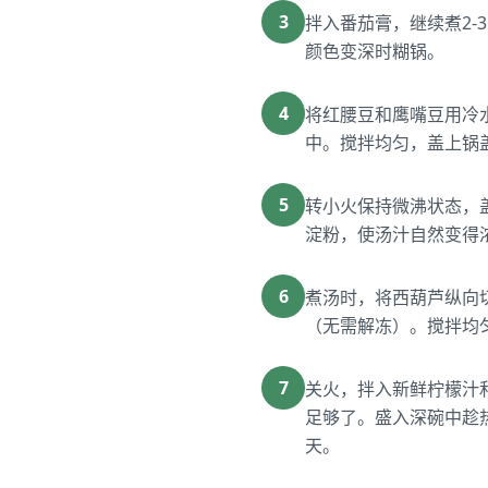
3
拌入番茄膏，继续煮2
颜色变深时糊锅。
4
将红腰豆和鹰嘴豆用冷
中。搅拌均匀，盖上锅
5
转小火保持微沸状态，盖
淀粉，使汤汁自然变得
6
煮汤时，将西葫芦纵向
（无需解冻）。搅拌均匀
7
关火，拌入新鲜柠檬汁
足够了。盛入深碗中趁
天。