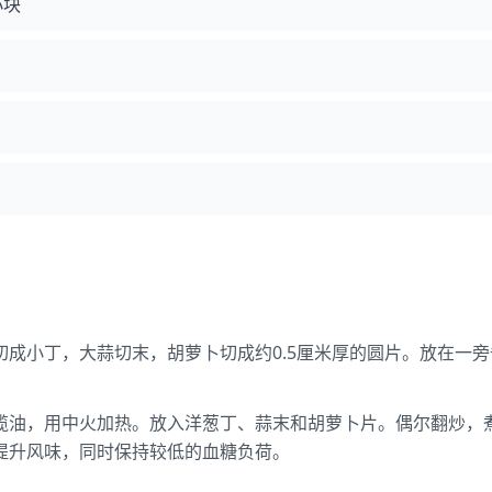
小块
切成小丁，大蒜切末，胡萝卜切成约0.5厘米厚的圆片。放在一
榄油，用中火加热。放入洋葱丁、蒜末和胡萝卜片。偶尔翻炒，
提升风味，同时保持较低的血糖负荷。