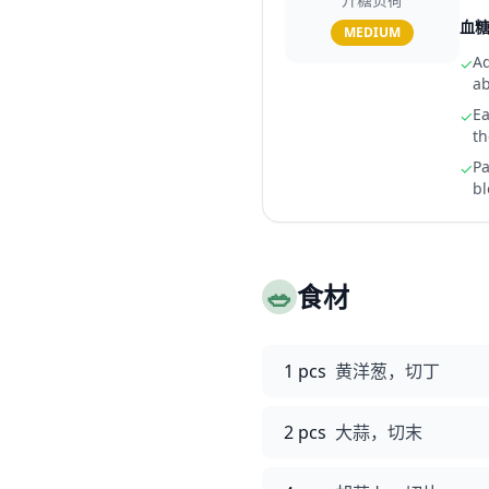
血
MEDIUM
Ad
✓
ab
Ea
✓
th
Pa
✓
bl
🥗
食材
1 pcs
黄洋葱，切丁
2 pcs
大蒜，切末