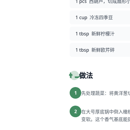
1 pcs
西葫芦，切成扇形
1 cup
冷冻四季豆
1 tbsp
新鲜柠檬汁
1 tbsp
新鲜欧芹碎
👨‍🍳
做法
1
先处理蔬菜：将黄洋葱
2
在大号厚底锅中倒入橄
变软。这个香气基底能