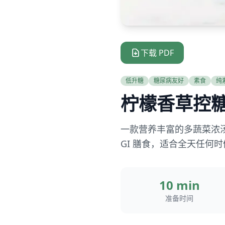
下载 PDF
低升糖
糖尿病友好
素食
纯
柠檬香草控
一款营养丰富的多蔬菜浓
GI 膳食，适合全天任何
10 min
准备时间