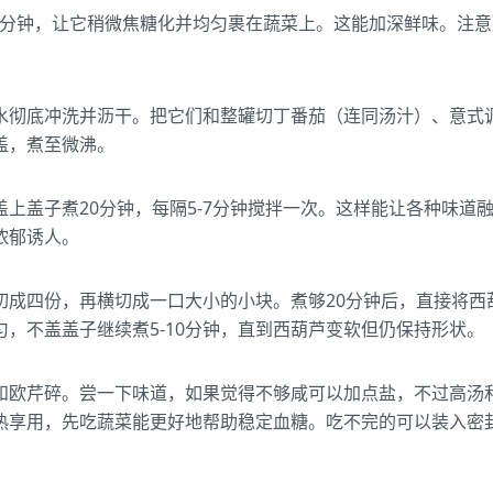
-3分钟，让它稍微焦糖化并均匀裹在蔬菜上。这能加深鲜味。注
水彻底冲洗并沥干。把它们和整罐切丁番茄（连同汤汁）、意式
盖，煮至微沸。
上盖子煮20分钟，每隔5-7分钟搅拌一次。这样能让各种味道
浓郁诱人。
切成四份，再横切成一口大小的小块。煮够20分钟后，直接将西
，不盖盖子继续煮5-10分钟，直到西葫芦变软但仍保持形状。
和欧芹碎。尝一下味道，如果觉得不够咸可以加点盐，不过高汤
热享用，先吃蔬菜能更好地帮助稳定血糖。吃不完的可以装入密