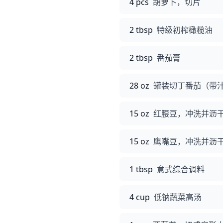
4 pcs
胡萝卜，切片
2 tbsp
特级初榨橄榄油
2 tbsp
番茄膏
28 oz
罐装切丁番茄（带
15 oz
红腰豆，冲洗并沥
15 oz
鹰嘴豆，冲洗并沥
1 tbsp
意式综合调料
4 cup
低钠蔬菜高汤