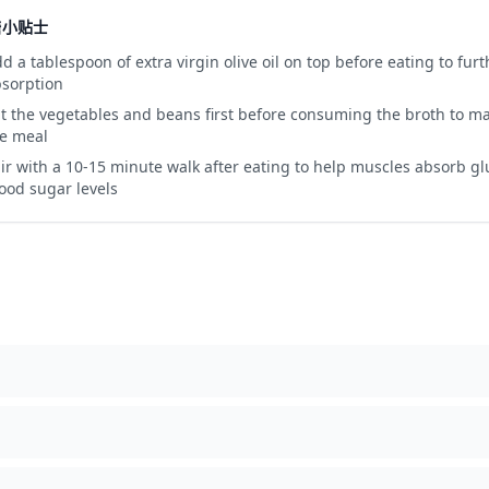
糖小贴士
d a tablespoon of extra virgin olive oil on top before eating to fu
sorption
t the vegetables and beans first before consuming the broth to max
e meal
ir with a 10-15 minute walk after eating to help muscles absorb g
ood sugar levels