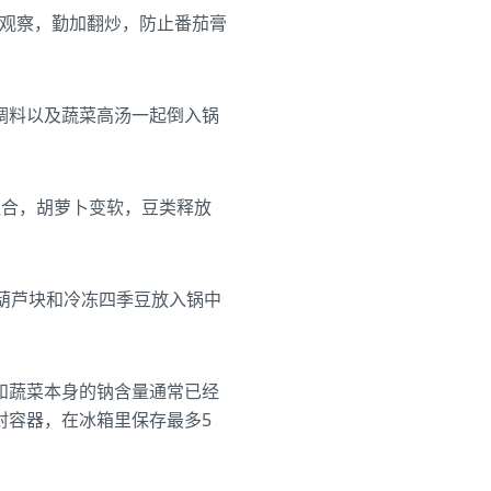
意观察，勤加翻炒，防止番茄膏
调料以及蔬菜高汤一起倒入锅
融合，胡萝卜变软，豆类释放
葫芦块和冷冻四季豆放入锅中
和蔬菜本身的钠含量通常已经
封容器，在冰箱里保存最多5