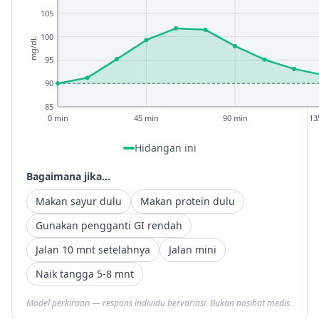
105
100
mg/dL
95
90
85
0 min
45 min
90 min
13
Hidangan ini
Bagaimana jika...
Makan sayur dulu
Makan protein dulu
Gunakan pengganti GI rendah
Jalan 10 mnt setelahnya
Jalan mini
Naik tangga 5-8 mnt
Model perkiraan — respons individu bervariasi. Bukan nasihat medis.