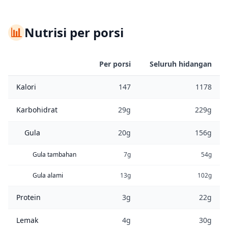
📊
Nutrisi per porsi
Per porsi
Seluruh hidangan
Kalori
147
1178
Karbohidrat
29g
229g
Gula
20g
156g
Gula tambahan
7g
54g
Gula alami
13g
102g
Protein
3g
22g
Lemak
4g
30g