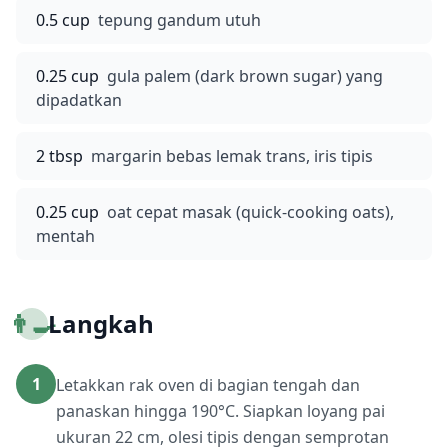
0.5 cup
tepung gandum utuh
0.25 cup
gula palem (dark brown sugar) yang
dipadatkan
2 tbsp
margarin bebas lemak trans, iris tipis
0.25 cup
oat cepat masak (quick-cooking oats),
mentah
👨‍🍳
Langkah
1
Letakkan rak oven di bagian tengah dan
panaskan hingga 190°C. Siapkan loyang pai
ukuran 22 cm, olesi tipis dengan semprotan