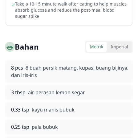
Take a 10-15 minute walk after eating to help muscles
✓
absorb glucose and reduce the post-meal blood
sugar spike
🥗
Bahan
Metrik
Imperial
8 pcs
8 buah persik matang, kupas, buang bijinya,
dan iris-iris
3 tbsp
air perasan lemon segar
0.33 tsp
kayu manis bubuk
0.25 tsp
pala bubuk