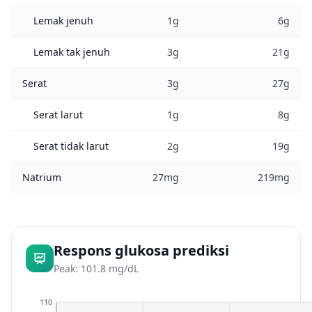
Lemak jenuh
1g
6g
Lemak tak jenuh
3g
21g
Serat
3g
27g
Serat larut
1g
8g
Serat tidak larut
2g
19g
Natrium
27mg
219mg
Respons glukosa prediksi
Peak: 101.8 mg/dL
110