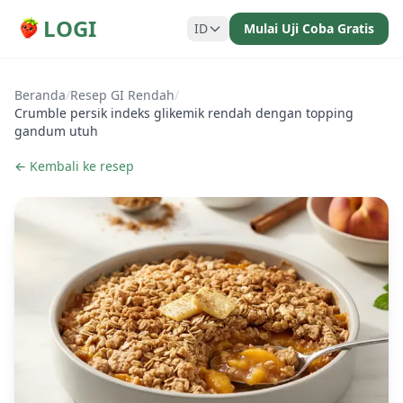
LOGI
ID
Mulai Uji Coba Gratis
Beranda
/
Resep GI Rendah
/
Crumble persik indeks glikemik rendah dengan topping
gandum utuh
← Kembali ke resep