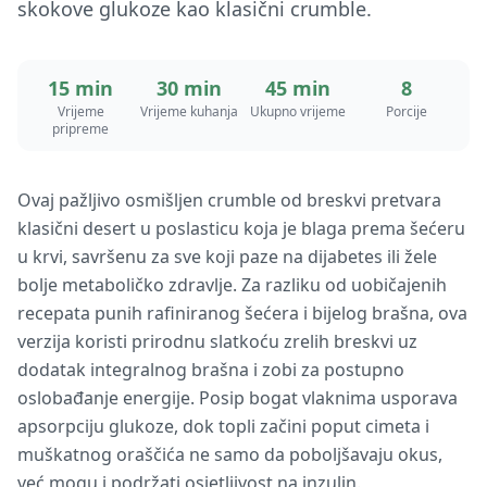
skokove glukoze kao klasični crumble.
15 min
30 min
45 min
8
Vrijeme
Vrijeme kuhanja
Ukupno vrijeme
Porcije
pripreme
Ovaj pažljivo osmišljen crumble od breskvi pretvara
klasični desert u poslasticu koja je blaga prema šećeru
u krvi, savršenu za sve koji paze na dijabetes ili žele
bolje metaboličko zdravlje. Za razliku od uobičajenih
recepata punih rafiniranog šećera i bijelog brašna, ova
verzija koristi prirodnu slatkoću zrelih breskvi uz
dodatak integralnog brašna i zobi za postupno
oslobađanje energije. Posip bogat vlaknima usporava
apsorpciju glukoze, dok topli začini poput cimeta i
muškatnog oraščića ne samo da poboljšavaju okus,
već mogu i podržati osjetljivost na inzulin.