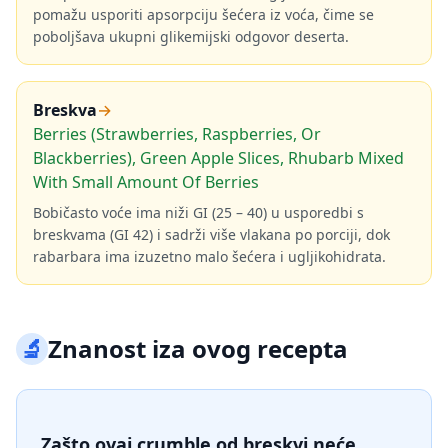
pomažu usporiti apsorpciju šećera iz voća, čime se
poboljšava ukupni glikemijski odgovor deserta.
Breskva
→
Berries (Strawberries, Raspberries, Or
Blackberries), Green Apple Slices, Rhubarb Mixed
With Small Amount Of Berries
Bobičasto voće ima niži GI (25 – 40) u usporedbi s
breskvama (GI 42) i sadrži više vlakana po porciji, dok
rabarbara ima izuzetno malo šećera i ugljikohidrata.
🔬
Znanost iza ovog recepta
Zašto ovaj crumble od breskvi neće