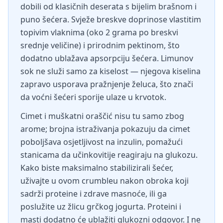
dobili od klasičnih deserata s bijelim brašnom i
puno šećera. Svježe breskve doprinose vlastitim
topivim vlaknima (oko 2 grama po breskvi
srednje veličine) i prirodnim pektinom, što
dodatno ublažava apsorpciju šećera. Limunov
sok ne služi samo za kiselost — njegova kiselina
zapravo usporava pražnjenje želuca, što znači
da voćni šećeri sporije ulaze u krvotok.
Cimet i muškatni oraščić nisu tu samo zbog
arome; brojna istraživanja pokazuju da cimet
poboljšava osjetljivost na inzulin, pomažući
stanicama da učinkovitije reagiraju na glukozu.
Kako biste maksimalno stabilizirali šećer,
uživajte u ovom crumbleu nakon obroka koji
sadrži proteine i zdrave masnoće, ili ga
poslužite uz žlicu grčkog jogurta. Proteini i
masti dodatno će ublažiti glukozni odgovor. I ne