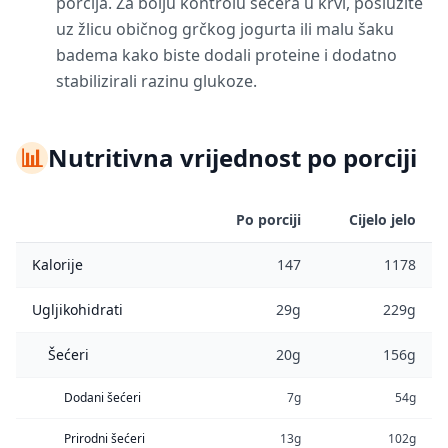
porcija. Za bolju kontrolu šećera u krvi, poslužite
uz žlicu običnog grčkog jogurta ili malu šaku
badema kako biste dodali proteine i dodatno
stabilizirali razinu glukoze.
📊
Nutritivna vrijednost po porciji
Po porciji
Cijelo jelo
Kalorije
147
1178
Ugljikohidrati
29g
229g
Šećeri
20g
156g
Dodani šećeri
7g
54g
Prirodni šećeri
13g
102g