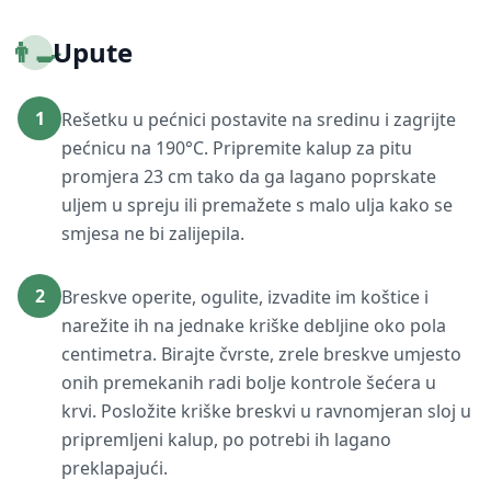
👨‍🍳
Upute
1
Rešetku u pećnici postavite na sredinu i zagrijte
pećnicu na 190°C. Pripremite kalup za pitu
promjera 23 cm tako da ga lagano poprskate
uljem u spreju ili premažete s malo ulja kako se
smjesa ne bi zalijepila.
2
Breskve operite, ogulite, izvadite im koštice i
narežite ih na jednake kriške debljine oko pola
centimetra. Birajte čvrste, zrele breskve umjesto
onih premekanih radi bolje kontrole šećera u
krvi. Posložite kriške breskvi u ravnomjeran sloj u
pripremljeni kalup, po potrebi ih lagano
preklapajući.