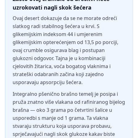
uzrokovati nagli skok šećera
Ovaj desert dokazuje da se ne morate odreći
slatkog radi stabilnog šećera u krvi. S
glikemijskim indeksom 44 i umjerenim
glikemijskim opterećenjem od 13,5 po porciji,
ovaj crumble osigurava blag i postupan
glukozni odgovor. Tajna je u kombinaciji
cjelovitih žitarica, voća bogatog vlaknima i
strateški odabranih začina koji zajedno
usporavaju apsorpciju šećera.
Integralno pšenično brašno temelj je posipa i
pruža znatno više vlakana od rafiniranog bijelog
brašna — oko 3 grama po četvrtini šalice u
usporedbi s manje od 1 grama. Ta vlakna
stvaraju strukturu koja usporava probavu,
sprječavajući nagli skok glukoze kakav biste