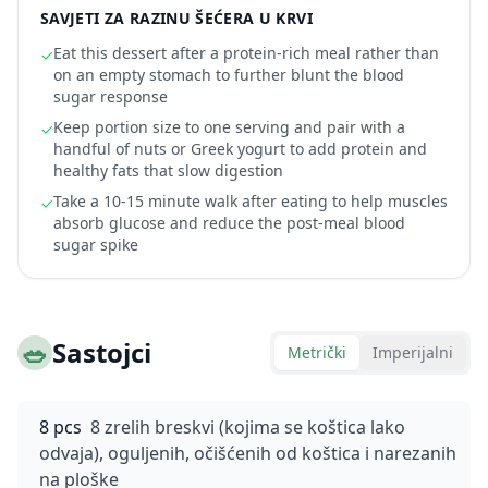
SAVJETI ZA RAZINU ŠEĆERA U KRVI
Eat this dessert after a protein-rich meal rather than
✓
on an empty stomach to further blunt the blood
sugar response
Keep portion size to one serving and pair with a
✓
handful of nuts or Greek yogurt to add protein and
healthy fats that slow digestion
Take a 10-15 minute walk after eating to help muscles
✓
absorb glucose and reduce the post-meal blood
sugar spike
🥗
Sastojci
Metrički
Imperijalni
8 pcs
8 zrelih breskvi (kojima se koštica lako
odvaja), oguljenih, očišćenih od koštica i narezanih
na ploške