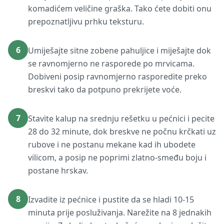
komadićem veličine graška. Tako ćete dobiti onu
prepoznatljivu prhku teksturu.
6
Umiješajte sitne zobene pahuljice i miješajte dok
se ravnomjerno ne rasporede po mrvicama.
Dobiveni posip ravnomjerno rasporedite preko
breskvi tako da potpuno prekrijete voće.
7
Stavite kalup na srednju rešetku u pećnici i pecite
28 do 32 minute, dok breskve ne počnu krčkati uz
rubove i ne postanu mekane kad ih ubodete
vilicom, a posip ne poprimi zlatno-smeđu boju i
postane hrskav.
8
Izvadite iz pećnice i pustite da se hladi 10-15
minuta prije posluživanja. Narežite na 8 jednakih