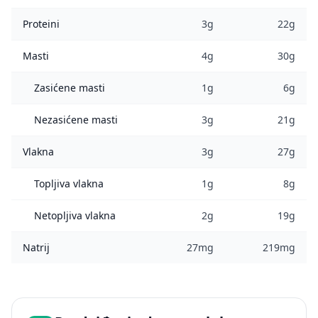
Proteini
3g
22g
Masti
4g
30g
Zasićene masti
1g
6g
Nezasićene masti
3g
21g
Vlakna
3g
27g
Topljiva vlakna
1g
8g
Netopljiva vlakna
2g
19g
Natrij
27mg
219mg