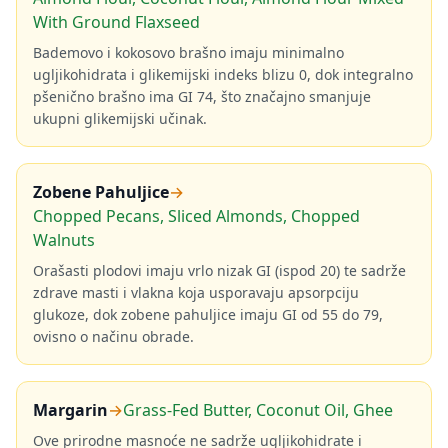
With Ground Flaxseed
Bademovo i kokosovo brašno imaju minimalno
ugljikohidrata i glikemijski indeks blizu 0, dok integralno
pšenično brašno ima GI 74, što značajno smanjuje
ukupni glikemijski učinak.
Zobene Pahuljice
→
Chopped Pecans, Sliced Almonds, Chopped
Walnuts
Orašasti plodovi imaju vrlo nizak GI (ispod 20) te sadrže
zdrave masti i vlakna koja usporavaju apsorpciju
glukoze, dok zobene pahuljice imaju GI od 55 do 79,
ovisno o načinu obrade.
Margarin
→
Grass-Fed Butter, Coconut Oil, Ghee
Ove prirodne masnoće ne sadrže ugljikohidrate i