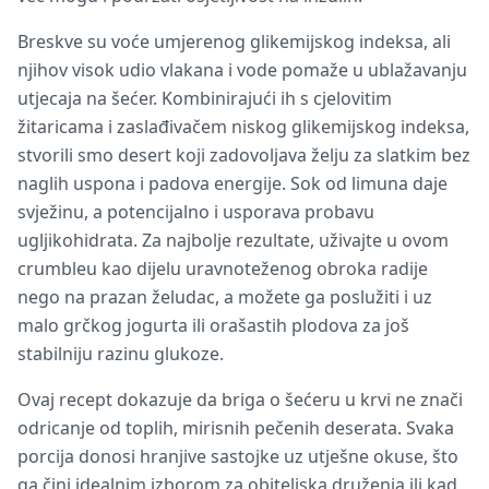
Breskve su voće umjerenog glikemijskog indeksa, ali
njihov visok udio vlakana i vode pomaže u ublažavanju
utjecaja na šećer. Kombinirajući ih s cjelovitim
žitaricama i zaslađivačem niskog glikemijskog indeksa,
stvorili smo desert koji zadovoljava želju za slatkim bez
naglih uspona i padova energije. Sok od limuna daje
svježinu, a potencijalno i usporava probavu
ugljikohidrata. Za najbolje rezultate, uživajte u ovom
crumbleu kao dijelu uravnoteženog obroka radije
nego na prazan želudac, a možete ga poslužiti i uz
malo grčkog jogurta ili orašastih plodova za još
stabilniju razinu glukoze.
Ovaj recept dokazuje da briga o šećeru u krvi ne znači
odricanje od toplih, mirisnih pečenih deserata. Svaka
porcija donosi hranjive sastojke uz utješne okuse, što
ga čini idealnim izborom za obiteljska druženja ili kad