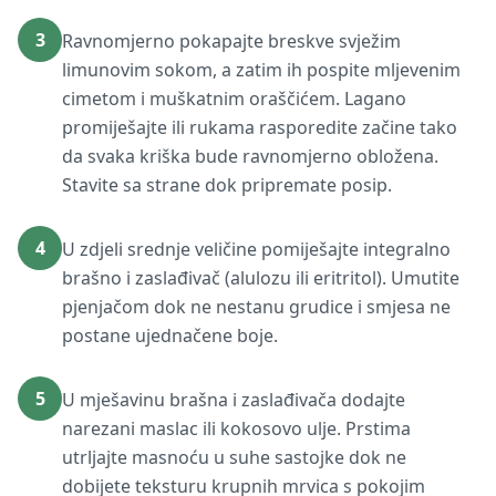
3
Ravnomjerno pokapajte breskve svježim
limunovim sokom, a zatim ih pospite mljevenim
cimetom i muškatnim oraščićem. Lagano
promiješajte ili rukama rasporedite začine tako
da svaka kriška bude ravnomjerno obložena.
Stavite sa strane dok pripremate posip.
4
U zdjeli srednje veličine pomiješajte integralno
brašno i zaslađivač (alulozu ili eritritol). Umutite
pjenjačom dok ne nestanu grudice i smjesa ne
postane ujednačene boje.
5
U mješavinu brašna i zaslađivača dodajte
narezani maslac ili kokosovo ulje. Prstima
utrljajte masnoću u suhe sastojke dok ne
dobijete teksturu krupnih mrvica s pokojim