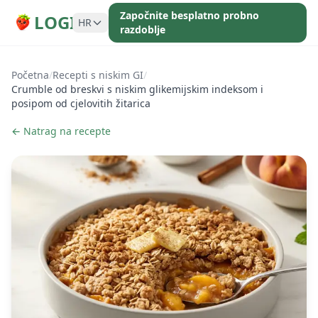
Započnite besplatno probno
LOGI
HR
razdoblje
Početna
/
Recepti s niskim GI
/
Crumble od breskvi s niskim glikemijskim indeksom i
posipom od cjelovitih žitarica
← Natrag na recepte