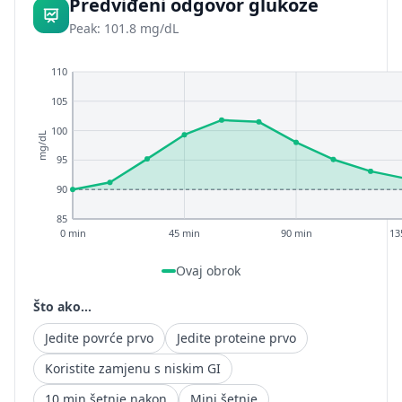
Predviđeni odgovor glukoze
Peak: 101.8 mg/dL
110
105
100
mg/dL
95
90
85
0 min
45 min
90 min
13
Ovaj obrok
Što ako...
Jedite povrće prvo
Jedite proteine prvo
Koristite zamjenu s niskim GI
10 min šetnje nakon
Mini šetnje