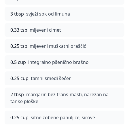
3 tbsp
svježi sok od limuna
0.33 tsp
mljeveni cimet
0.25 tsp
mljeveni muškatni oraščić
0.5 cup
integralno pšenično brašno
0.25 cup
tamni smeđi šećer
2 tbsp
margarin bez trans-masti, narezan na
tanke ploške
0.25 cup
sitne zobene pahuljice, sirove