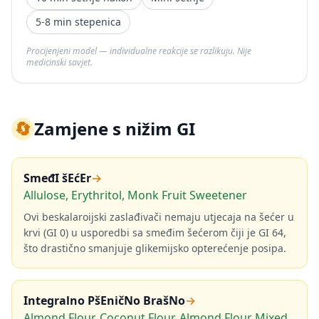
5-8 min stepenica
Procijenjeni model — individualne reakcije se razlikuju. Nije
medicinski savjet.
🔄
Zamjene s nižim GI
SmeđI šEćEr
→
Allulose, Erythritol, Monk Fruit Sweetener
Ovi beskalaroijski zaslađivači nemaju utjecaja na šećer u
krvi (GI 0) u usporedbi sa smeđim šećerom čiji je GI 64,
što drastično smanjuje glikemijsko opterećenje posipa.
Integralno PšEničNo BrašNo
→
Almond Flour, Coconut Flour, Almond Flour Mixed