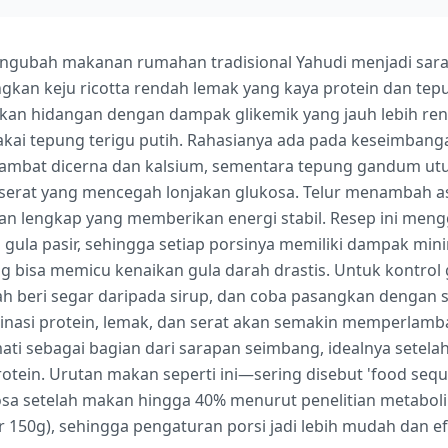
 mengubah makanan rumahan tradisional Yahudi menjadi sar
kan keju ricotta rendah lemak yang kaya protein dan te
akan hidangan dengan dampak glikemik yang jauh lebih r
kai tepung terigu putih. Rahasianya ada pada keseimbanga
lambat dicerna dan kalsium, sementara tepung gandum u
serat yang mencegah lonjakan glukosa. Telur menambah a
an lengkap yang memberikan energi stabil. Resep ini me
 gula pasir, sehingga setiap porsinya memiliki dampak min
 bisa memicu kenaikan gula darah drastis. Untuk kontrol 
buah beri segar daripada sirup, dan coba pasangkan denga
binasi protein, lemak, dan serat akan semakin memperlamb
kmati sebagai bagian dari sarapan seimbang, idealnya setela
rotein. Urutan makan seperti ini—sering disebut 'food se
a setelah makan hingga 40% menurut penelitian metabolik 
itar 150g), sehingga pengaturan porsi jadi lebih mudah dan 