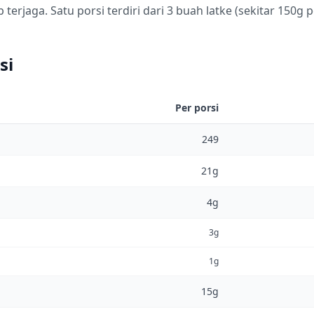
terjaga. Satu porsi terdiri dari 3 buah latke (sekitar 150g p
si
Per porsi
249
21g
4g
3g
1g
15g