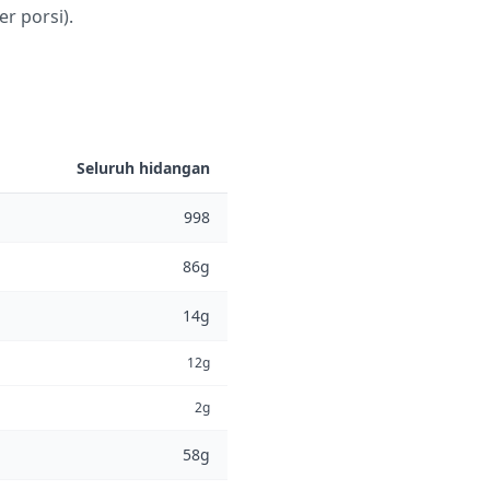
er porsi).
Seluruh hidangan
998
86g
14g
12g
2g
58g