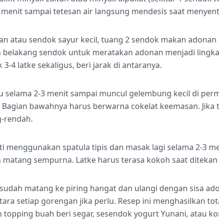
 menit sampai tetesan air langsung mendesis saat menyen
 atau sendok sayur kecil, tuang 2 sendok makan adonan 
n belakang sendok untuk meratakan adonan menjadi lingkar
 3-4 latke sekaligus, beri jarak di antaranya.
 selama 2-3 menit sampai muncul gelembung kecil di per
. Bagian bawahnya harus berwarna cokelat keemasan. Jika te
g-rendah.
hati menggunakan spatula tipis dan masak lagi selama 2-3 me
 matang sempurna. Latke harus terasa kokoh saat ditekan
 sudah matang ke piring hangat dan ulangi dengan sisa ad
ara setiap gorengan jika perlu. Resep ini menghasilkan tota
 topping buah beri segar, sesendok yogurt Yunani, atau k