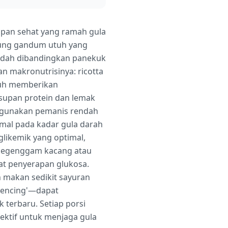
apan sehat yang ramah gula
pung gandum utuh yang
endah dibandingkan panekuk
n makronutrisinya: ricotta
tuh memberikan
supan protein dan lemak
nggunakan pemanis rendah
imal pada kadar gula darah
glikemik yang optimal,
n segenggam kacang atau
at penyerapan glukosa.
h makan sedikit sayuran
quencing'—dapat
terbaru. Setiap porsi
efektif untuk menjaga gula