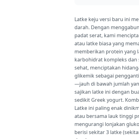
Latke keju versi baru ini
darah. Dengan menggabung
padat serat, kami mencipt
atau latke biasa yang mema
memberikan protein yang 
karbohidrat kompleks dan 
sehat, menciptakan hidang
glikemik sebagai pengganti
—jauh di bawah jumlah yang
sajikan latke ini dengan 
sedikit Greek yogurt. Kom
Latke ini paling enak dini
atau bersama lauk tinggi p
mengurangi lonjakan glukos
berisi sekitar 3 latke (sek