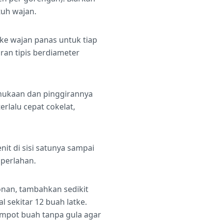
tuh wajan.
ke wajan panas untuk tiap
an tipis berdiameter
mukaan dan pinggirannya
rlalu cepat cokelat,
nit di sisi satunya sampai
 perlahan.
onan, tambahkan sedikit
l sekitar 12 buah latke.
ompot buah tanpa gula agar