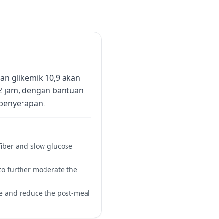
an glikemik 10,9 akan
2 jam, dengan bantuan
 penyerapan.
 fiber and slow glucose
 to further moderate the
se and reduce the post-meal