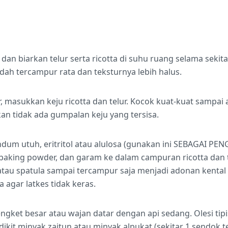
an biarkan telur serta ricotta di suhu ruang selama sekitar
ah tercampur rata dan teksturnya lebih halus.
 masukkan keju ricotta dan telur. Kocok kuat-kuat sampai
kan tidak ada gumpalan keju yang tersisa.
um utuh, eritritol atau alulosa (gunakan ini SEBAGAI PEN
baking powder, dan garam ke dalam campuran ricotta dan t
tau spatula sampai tercampur saja menjadi adonan kental 
 agar latkes tidak keras.
engket besar atau wajan datar dengan api sedang. Olesi t
dikit minyak zaitun atau minyak alpukat (sekitar 1 sendok 