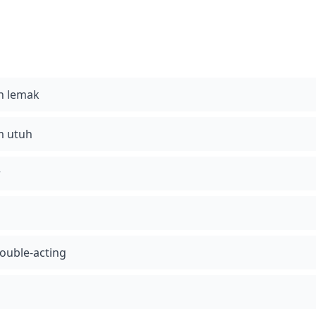
ah lemak
m utuh
r
ouble-acting