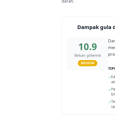
darah.
Dampak gula 
Dam
10.9
men
pro
Beban glikemik
MEDIUM
TIP
Ea
✓
ab
Pa
✓
bl
Ta
✓
sp