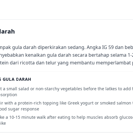
darah
pak gula darah diperkirakan sedang. Angka IG 59 dan beb
yebabkan kenaikan gula darah secara bertahap selama 1-
tein dari ricotta dan telur yang membantu memperlambat
S GULA DARAH
t a small salad or non-starchy vegetables before the latkes to add
sorption
ir with a protein-rich topping like Greek yogurt or smoked salmon
ood sugar response
ke a 10-15 minute walk after eating to help muscles absorb gluco
ike