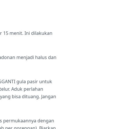
 15 menit. Ini dilakukan
 adonan menjadi halus dan
GGANTI gula pasir untuk
elur. Aduk perlahan
yang bisa dituang. Jangan
ipis permukaannya dengan
teh per gorengan). Biarkan