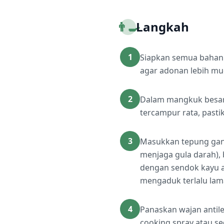
👨‍🍳
Langkah
1
Siapkan semua bahan d
agar adonan lebih mud
2
Dalam mangkuk besar,
tercampur rata, pasti
3
Masukkan tepung gand
menjaga gula darah), 
dengan sendok kayu a
mengaduk terlalu lama
4
Panaskan wajan antil
cooking spray atau se