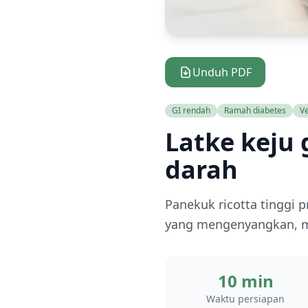
Unduh PDF
GI rendah
Ramah diabetes
V
Latke keju
darah
Panekuk ricotta tinggi 
yang mengenyangkan, men
10 min
Waktu persiapan