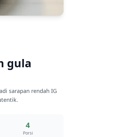
h gula
adi sarapan rendah IG
tentik.
4
Porsi