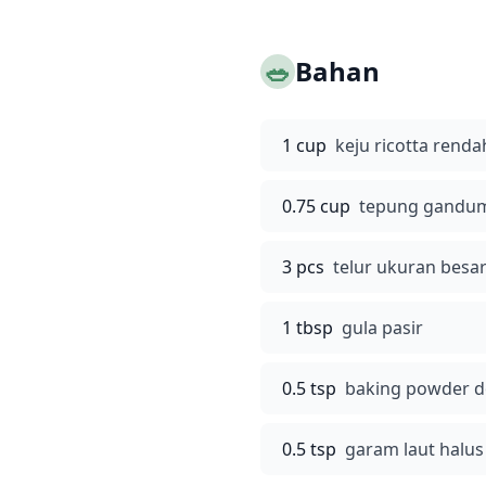
🥗
Bahan
1 cup
keju ricotta rend
0.75 cup
tepung gandu
3 pcs
telur ukuran besa
1 tbsp
gula pasir
0.5 tsp
baking powder d
0.5 tsp
garam laut halus