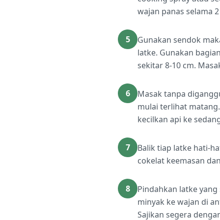
wajan panas selama 2
5
Gunakan sendok makan
latke. Gunakan bagia
sekitar 8-10 cm. Masak
6
Masak tanpa diganggu
mulai terlihat matang
kecilkan api ke sedan
7
Balik tiap latke hati-
cokelat keemasan dan
8
Pindahkan latke yang
minyak ke wajan di ant
Sajikan segera dengan