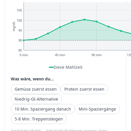
105
100
mg/dL
95
90
85
0 min
45 min
90 min
13
Diese Mahlzeit
Was wäre, wenn du...
Gemüse zuerst essen
Protein zuerst essen
Niedrig-GI-Alternative
10 Min. Spaziergang danach
Mini-Spaziergänge
5-8 Min. Treppensteigen
Geschätztes Modell — individuelle Reaktionen variieren. Keine