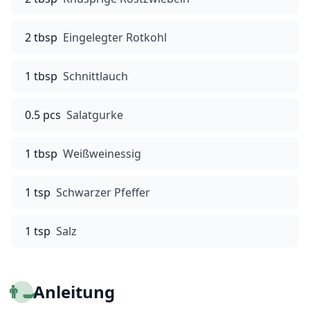
2 tbsp
Eingelegter Rotkohl
1 tbsp
Schnittlauch
0.5 pcs
Salatgurke
1 tbsp
Weißweinessig
1 tsp
Schwarzer Pfeffer
1 tsp
Salz
👨‍🍳
Anleitung