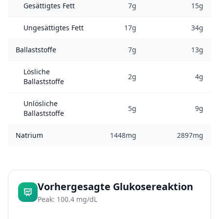
Gesättigtes Fett
7g
15g
Ungesättigtes Fett
17g
34g
Ballaststoffe
7g
13g
Lösliche
2g
4g
Ballaststoffe
Unlösliche
5g
9g
Ballaststoffe
Natrium
1448mg
2897mg
Vorhergesagte Glukosereaktion
Peak: 100.4 mg/dL