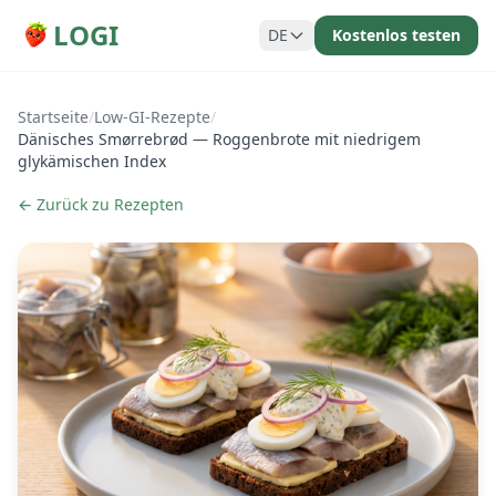
LOGI
DE
Kostenlos testen
Startseite
/
Low-GI-Rezepte
/
Dänisches Smørrebrød — Roggenbrote mit niedrigem
glykämischen Index
← Zurück zu Rezepten