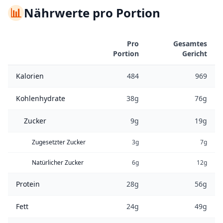
📊
Nährwerte pro Portion
Pro
Gesamtes
Portion
Gericht
Kalorien
484
969
Kohlenhydrate
38g
76g
Zucker
9g
19g
Zugesetzter Zucker
3g
7g
Natürlicher Zucker
6g
12g
Protein
28g
56g
Fett
24g
49g