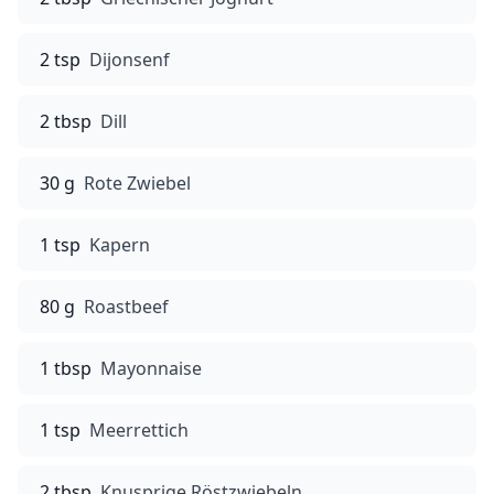
2 tsp
Dijonsenf
2 tbsp
Dill
30 g
Rote Zwiebel
1 tsp
Kapern
80 g
Roastbeef
1 tbsp
Mayonnaise
1 tsp
Meerrettich
2 tbsp
Knusprige Röstzwiebeln