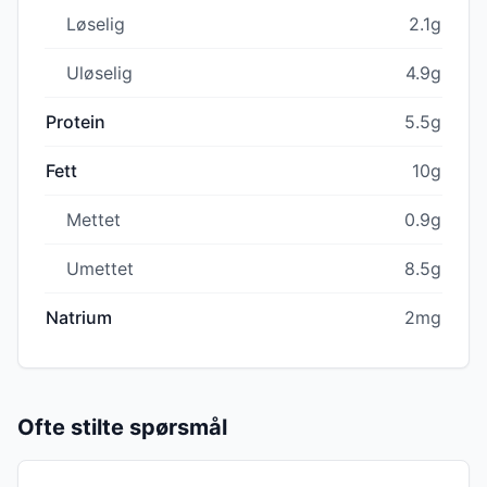
Løselig
2.1g
Uløselig
4.9g
Protein
5.5g
Fett
10g
Mettet
0.9g
Umettet
8.5g
Natrium
2mg
Ofte stilte spørsmål