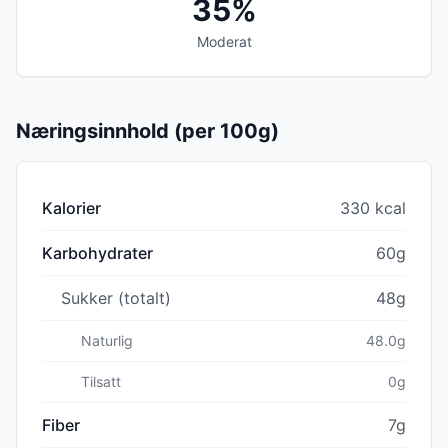
35%
Moderat
Næringsinnhold (per 100g)
Kalorier
330 kcal
Karbohydrater
60g
Sukker (totalt)
48g
Naturlig
48.0g
Tilsatt
0g
Fiber
7g