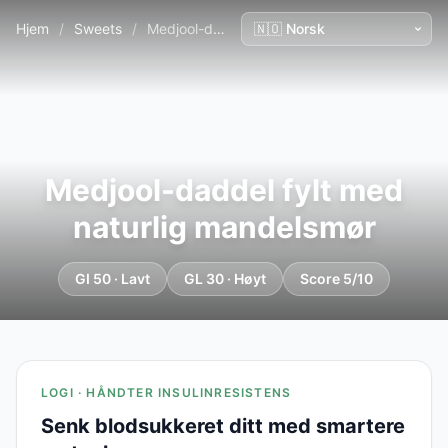
Hjem
/
Sweets
/
Medjool-daddel fylt med naturlig mandelsmør
Medjool-daddel fylt med
naturlig mandelsmør
GI 50 · Lavt
GL 30 · Høyt
Score 5/10
LOGI · HÅNDTER INSULINRESISTENS
Senk blodsukkeret ditt med smartere