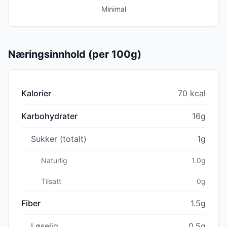
Minimal
Næringsinnhold (per 100g)
Kalorier
70 kcal
Karbohydrater
16g
Sukker (totalt)
1g
Naturlig
1.0g
Tilsatt
0g
Fiber
1.5g
Løselig
0.5g