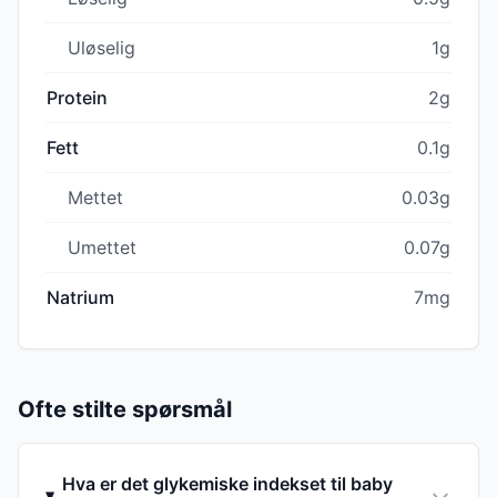
Uløselig
1g
Protein
2g
Fett
0.1g
Mettet
0.03g
Umettet
0.07g
Natrium
7mg
Ofte stilte spørsmål
Hva er det glykemiske indekset til baby