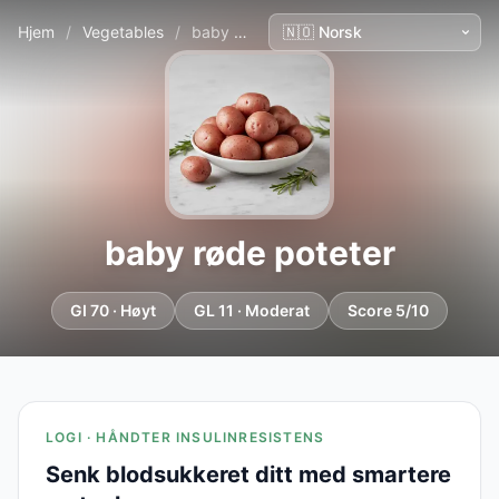
Hjem
/
Vegetables
/
baby røde poteter
baby røde poteter
GI 70 · Høyt
GL 11 · Moderat
Score 5/10
LOGI · HÅNDTER INSULINRESISTENS
Senk blodsukkeret ditt med smartere