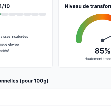
 4/10
Niveau de transfor
raisses insaturées
ique élevée
85%
modéré
Hautement tran
ionnelles (pour 100g)