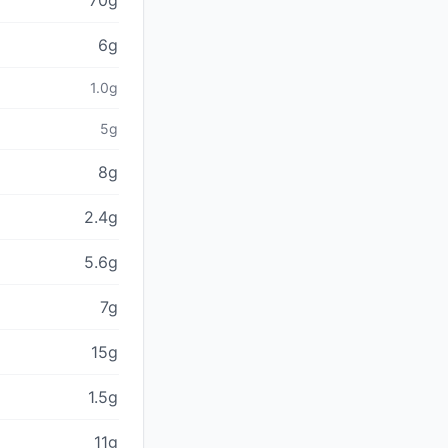
70g
6g
1.0g
5g
8g
2.4g
5.6g
7g
15g
1.5g
11g