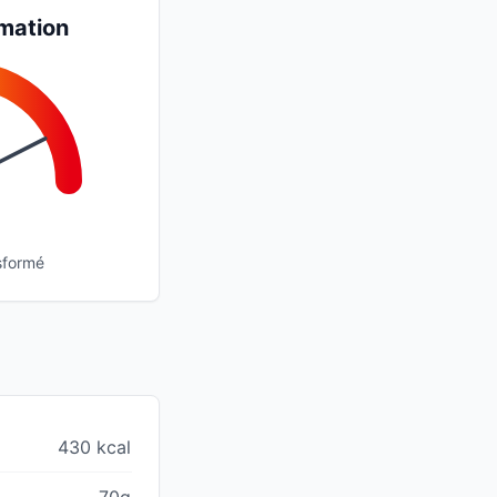
mation
sformé
430 kcal