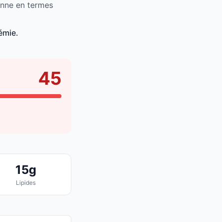
enne en termes
émie.
45
15g
Lipides