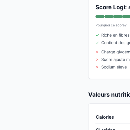
Score Logi:
Pourquoi ce score?
✓
Riche en fibres
✓
Contient des g
✗
Charge glycém
✗
Sucre ajouté 
✗
Sodium élevé
Valeurs nutrit
Calories