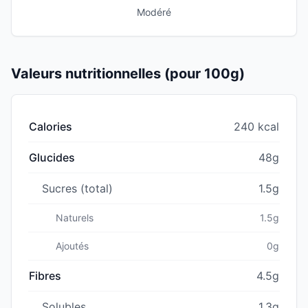
Modéré
Valeurs nutritionnelles (pour 100g)
Calories
240 kcal
Glucides
48g
Sucres (total)
1.5g
Naturels
1.5g
Ajoutés
0g
Fibres
4.5g
Solubles
1.3g