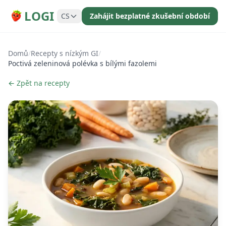
LOGI
CS
Zahájit bezplatné zkušební období
Domů
/
Recepty s nízkým GI
/
Poctivá zeleninová polévka s bílými fazolemi
← Zpět na recepty