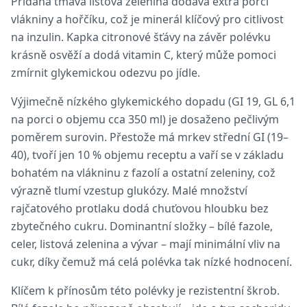
Přidaná tmavá listová zelenina dodává extra porci
vlákniny a hořčíku, což je minerál klíčový pro citlivost
na inzulin. Kapka citronové šťávy na závěr polévku
krásně osvěží a dodá vitamin C, který může pomoci
zmírnit glykemickou odezvu po jídle.
Výjimečně nízkého glykemického dopadu (GI 19, GL 6,1
na porci o objemu cca 350 ml) je dosaženo pečlivým
poměrem surovin. Přestože má mrkev střední GI (19–
40), tvoří jen 10 % objemu receptu a vaří se v základu
bohatém na vlákninu z fazolí a ostatní zeleniny, což
výrazně tlumí vzestup glukózy. Malé množství
rajčatového protlaku dodá chuťovou hloubku bez
zbytečného cukru. Dominantní složky – bílé fazole,
celer, listová zelenina a vývar – mají minimální vliv na
cukr, díky čemuž má celá polévka tak nízké hodnocení.
Klíčem k přínosům této polévky je rezistentní škrob.