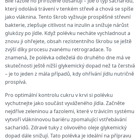
Bílé fazole ho přirozeně obsahují – jde o typ sacharidu,
který odolává trávení v tenkém střevě a chová se spíše
jako vláknina. Tento škrob vyživuje prospěšné střevní
bakterie, zlepšuje citlivost na inzulin a snižuje nárůst
glukózy po jídle. Když polévku necháte vychladnout a
znovu ji ohřejete, obsah rezistentního škrobu se ještě
zvýší díky procesu zvanému retrogradace. To
znamená, že polévka odleželá do druhého dne má ve
skutečnosti ještě nižší glykemický dopad než ta čerstvá
– je to jeden z mála případů, kdy ohřívání jídlu nutričně
prospívá.
Pro optimální kontrolu cukru v krvi si polévku
vychutnejte jako součást vyváženého jídla. Začněte
nejdříve zeleninou a fazolemi, které v trávicím systému
vytvoří vlákninovou bariéru zpomalující vstřebávání
sacharidů. Zdravé tuky z olivového oleje glykemický
dopad dále snižují. Tato polévka je ideální na přípravu