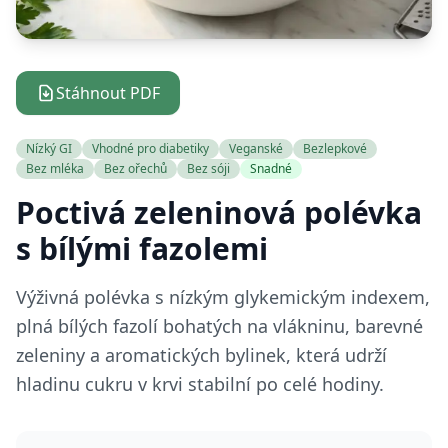
Stáhnout PDF
Nízký GI
Vhodné pro diabetiky
Veganské
Bezlepkové
Bez mléka
Bez ořechů
Bez sóji
Snadné
Poctivá zeleninová polévka
s bílými fazolemi
Výživná polévka s nízkým glykemickým indexem,
plná bílých fazolí bohatých na vlákninu, barevné
zeleniny a aromatických bylinek, která udrží
hladinu cukru v krvi stabilní po celé hodiny.