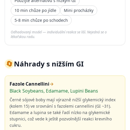
Použijte alternativu s nízkým GI
10 min chůze po jídle
Mini procházky
5-8 min chůze po schodech
Odhadovaný model — individuální reakce se liší. Nejedná se o
lékařskou radu.
🔄
Náhrady s nižším GI
Fazole Cannellini
→
Black Soybeans, Edamame, Lupini Beans
Černé sójové boby mají výrazně nižší glykemický index
(kolem 15) ve srovnání s fazolemi cannellini (GI ~31).
Edamame a lupina se také řadí nízko na glykemické
stupnici, což vede k ještě pozvolnější reakci krevního
cukru.