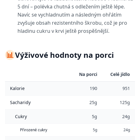
5 dní – polévka chutná s odležením ještě lépe.
Navíc se vychladnutím a následným ohřátím
zvyšuje obsah rezistentního škrobu, což je pro
hladinu cukru v krvi ještě prospěšnější.
📊
Výživové hodnoty na porci
Na porci
Celé jídlo
Kalorie
190
951
Sacharidy
25g
125g
Cukry
5g
24g
Přirozené cukry
5g
24g