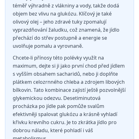
téměř výhradně z vlákniny a vody, takže dodá
objem bez vlivu na glukózu. Klíčový je také
olivový olej – jeho zdravé tuky zpomalují
vyprazdňování žaludku, což znamená, že jídlo
přechází do střev postupně a energie se
uvolňuje pomalu a vyrovnaně.
Chcete-li přínosy této polévky využít na
maximum, dejte si ji jako první chod před jídlem
s vyšším obsahem sacharidů, nebo ji doplňte
plátkem celozrnného chleba a zdrojem libových
bílkovin. Tato kombinace zajistí ještě pozvolnější
glykemickou odezvu. Desetiminutová
procházka po jídle pak pomůže svalům
efektivněji spalovat glukózu a krásně vyhladí
křivku krevního cukru. Je to zkrátka jídlo pro
dobrou náladu, které pohladí i váš
metabolismus.