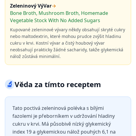
Zeleninový VýVar
→
Bone Broth, Mushroom Broth, Homemade
Vegetable Stock With No Added Sugars
Kupované zeleninové vývary někdy obsahují skryté cukry
nebo maltodextrin, které mohou prudce zvýšit hladinu
cukru v krvi. Kostní vývar a čistý houbový vývar
neobsahují prakticky žádné sacharidy, takže glykemická
nálož zůstává minimální.
🔬
Věda za tímto receptem
Tato poctivá zeleninová polévka s bílými
fazolemi je přeborníkem v udržování hladiny
cukru v krvi. Má působivě nízký glykemický
index 19 a glykemickou nálož pouhých 6,1 na