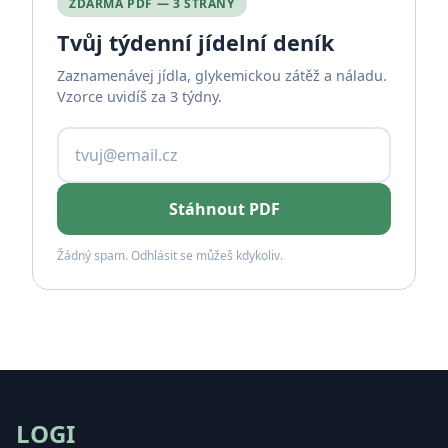
ZDARMA PDF — 3 STRANY
Tvůj týdenní jídelní deník
Zaznamenávej jídla, glykemickou zátěž a náladu.
Vzorce uvidíš za 3 týdny.
Stáhnout PDF
Žádný spam. Odhlásit se můžeš kdykoliv.
LOGI