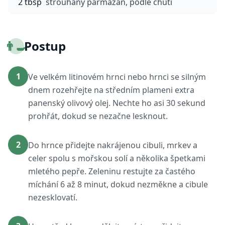
2 tbsp
strouhaný parmazán, podle chuti
👨‍🍳
Postup
1
Ve velkém litinovém hrnci nebo hrnci se silným
dnem rozehřejte na středním plameni extra
panenský olivový olej. Nechte ho asi 30 sekund
prohřát, dokud se nezačne lesknout.
2
Do hrnce přidejte nakrájenou cibuli, mrkev a
celer spolu s mořskou solí a několika špetkami
mletého pepře. Zeleninu restujte za častého
míchání 6 až 8 minut, dokud nezměkne a cibule
nezesklovatí.