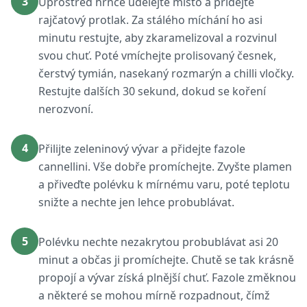
3
Uprostřed hrnce udělejte místo a přidejte
rajčatový protlak. Za stálého míchání ho asi
minutu restujte, aby zkaramelizoval a rozvinul
svou chuť. Poté vmíchejte prolisovaný česnek,
čerstvý tymián, nasekaný rozmarýn a chilli vločky.
Restujte dalších 30 sekund, dokud se koření
nerozvoní.
4
Přilijte zeleninový vývar a přidejte fazole
cannellini. Vše dobře promíchejte. Zvyšte plamen
a přiveďte polévku k mírnému varu, poté teplotu
snižte a nechte jen lehce probublávat.
5
Polévku nechte nezakrytou probublávat asi 20
minut a občas ji promíchejte. Chutě se tak krásně
propojí a vývar získá plnější chuť. Fazole změknou
a některé se mohou mírně rozpadnout, čímž