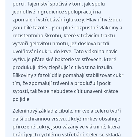
porci. Tajemství spočívá v tom, jak spolu
jednotlivé ingredience spolupracují na
zpomalení vstřebávání glukózy. Hlavní hvězdou
jsou bílé fazole – jsou plné rozpustné vlákniny a
rezistentního škrobu, které v trávicím traktu
vytvoří gelovitou hmotu, jež doslova brzdí
uvolňování cukru do krve. Tato vláknina navíc
vyživuje přátelské bakterie ve střevech, které
produkují látky zlepšující citlivost na inzulin.
Bílkoviny z fazolí dále pomáhají stabilizovat cukr
tím, že zpomalují trávení a prodlužují pocit
sytosti, takže se nebudete cítit unavení krátce
po jídle.
Zeleninový základ z cibule, mrkve a celeru tvoří
další ochrannou vrstvu. I když mrkev obsahuje
přirozené cukry, jsou vázány ve vláknině, která
brání jejich rychlému vstřebání. Celer se skládá