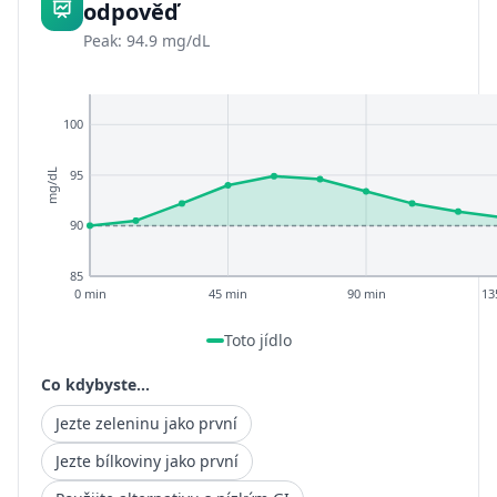
odpověď
Peak: 94.9 mg/dL
100
95
mg/dL
90
85
0 min
45 min
90 min
13
Toto jídlo
Co kdybyste...
Jezte zeleninu jako první
Jezte bílkoviny jako první