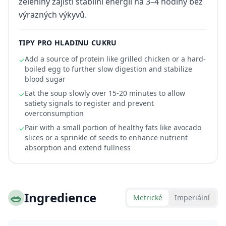
zeleniny zajistí stabilní energii na 3–4 hodiny bez
výrazných výkyvů.
TIPY PRO HLADINU CUKRU
Add a source of protein like grilled chicken or a hard-
✓
boiled egg to further slow digestion and stabilize
blood sugar
Eat the soup slowly over 15-20 minutes to allow
✓
satiety signals to register and prevent
overconsumption
Pair with a small portion of healthy fats like avocado
✓
slices or a sprinkle of seeds to enhance nutrient
absorption and extend fullness
🥗
Ingredience
Metrické
Imperiální