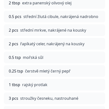
2 tbsp
extra panenský olivový olej
0.5 pcs
střední žlutá cibule, nakrájená nadrobno
2 pcs
střední mrkve, nakrájené na kousky
2 pcs
řapíkatý celer, nakrájený na kousky
0.5 tsp
mořská sůl
0.25 tsp
čerstvě mletý černý pepř
1 tbsp
rajský protlak
3 pcs
stroužky česneku, nastrouhané