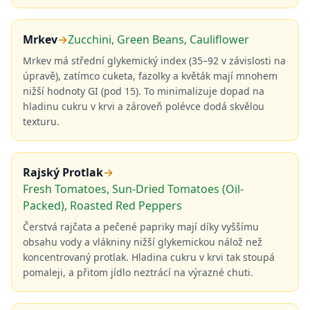
Mrkev
→
Zucchini, Green Beans, Cauliflower
Mrkev má střední glykemický index (35–92 v závislosti na
úpravě), zatímco cuketa, fazolky a květák mají mnohem
nižší hodnoty GI (pod 15). To minimalizuje dopad na
hladinu cukru v krvi a zároveň polévce dodá skvělou
texturu.
Rajský Protlak
→
Fresh Tomatoes, Sun-Dried Tomatoes (Oil-
Packed), Roasted Red Peppers
Čerstvá rajčata a pečené papriky mají díky vyššímu
obsahu vody a vlákniny nižší glykemickou nálož než
koncentrovaný protlak. Hladina cukru v krvi tak stoupá
pomaleji, a přitom jídlo neztrácí na výrazné chuti.