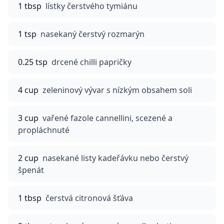
1 tbsp
lístky čerstvého tymiánu
1 tsp
nasekaný čerstvý rozmarýn
0.25 tsp
drcené chilli papričky
4 cup
zeleninový vývar s nízkým obsahem soli
3 cup
vařené fazole cannellini, scezené a
propláchnuté
2 cup
nasekané listy kadeřávku nebo čerstvý
špenát
1 tbsp
čerstvá citronová šťáva