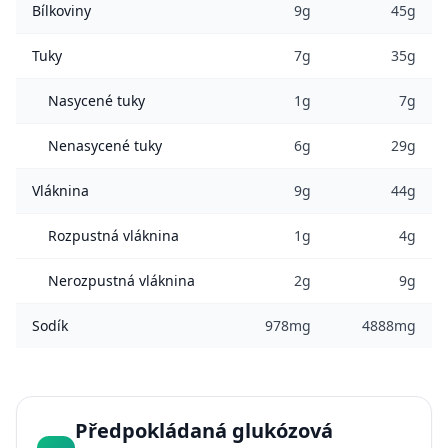
Bílkoviny
9g
45g
Tuky
7g
35g
Nasycené tuky
1g
7g
Nenasycené tuky
6g
29g
Vláknina
9g
44g
Rozpustná vláknina
1g
4g
Nerozpustná vláknina
2g
9g
Sodík
978mg
4888mg
Předpokládaná glukózová