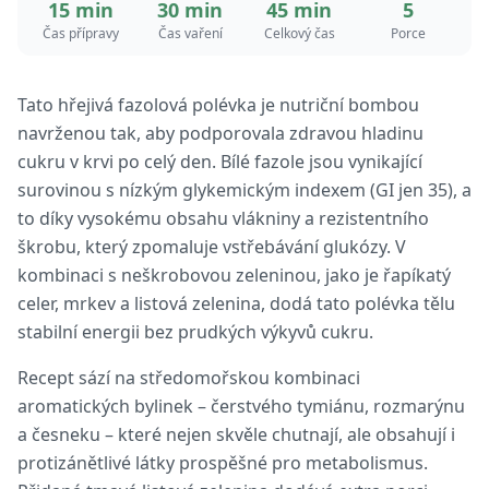
15 min
30 min
45 min
5
Čas přípravy
Čas vaření
Celkový čas
Porce
Tato hřejivá fazolová polévka je nutriční bombou
navrženou tak, aby podporovala zdravou hladinu
cukru v krvi po celý den. Bílé fazole jsou vynikající
surovinou s nízkým glykemickým indexem (GI jen 35), a
to díky vysokému obsahu vlákniny a rezistentního
škrobu, který zpomaluje vstřebávání glukózy. V
kombinaci s neškrobovou zeleninou, jako je řapíkatý
celer, mrkev a listová zelenina, dodá tato polévka tělu
stabilní energii bez prudkých výkyvů cukru.
Recept sází na středomořskou kombinaci
aromatických bylinek – čerstvého tymiánu, rozmarýnu
a česneku – které nejen skvěle chutnají, ale obsahují i
protizánětlivé látky prospěšné pro metabolismus.