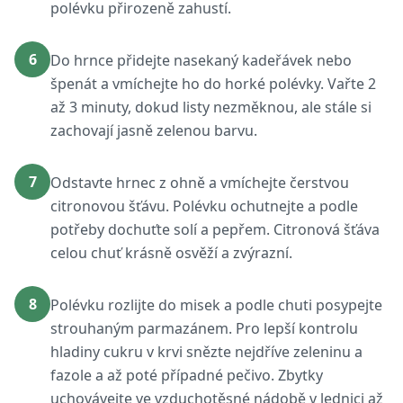
polévku přirozeně zahustí.
6
Do hrnce přidejte nasekaný kadeřávek nebo
špenát a vmíchejte ho do horké polévky. Vařte 2
až 3 minuty, dokud listy nezměknou, ale stále si
zachovají jasně zelenou barvu.
7
Odstavte hrnec z ohně a vmíchejte čerstvou
citronovou šťávu. Polévku ochutnejte a podle
potřeby dochuťte solí a pepřem. Citronová šťáva
celou chuť krásně osvěží a zvýrazní.
8
Polévku rozlijte do misek a podle chuti posypejte
strouhaným parmazánem. Pro lepší kontrolu
hladiny cukru v krvi snězte nejdříve zeleninu a
fazole a až poté případné pečivo. Zbytky
uchovávejte ve vzduchotěsné nádobě v lednici až