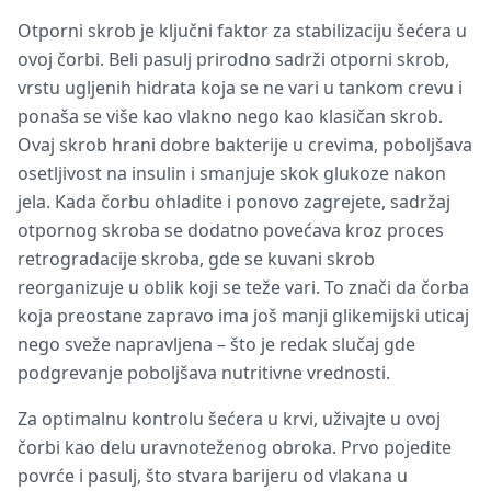
Otporni skrob je ključni faktor za stabilizaciju šećera u
ovoj čorbi. Beli pasulj prirodno sadrži otporni skrob,
vrstu ugljenih hidrata koja se ne vari u tankom crevu i
ponaša se više kao vlakno nego kao klasičan skrob.
Ovaj skrob hrani dobre bakterije u crevima, poboljšava
osetljivost na insulin i smanjuje skok glukoze nakon
jela. Kada čorbu ohladite i ponovo zagrejete, sadržaj
otpornog skroba se dodatno povećava kroz proces
retrogradacije skroba, gde se kuvani skrob
reorganizuje u oblik koji se teže vari. To znači da čorba
koja preostane zapravo ima još manji glikemijski uticaj
nego sveže napravljena – što je redak slučaj gde
podgrevanje poboljšava nutritivne vrednosti.
Za optimalnu kontrolu šećera u krvi, uživajte u ovoj
čorbi kao delu uravnoteženog obroka. Prvo pojedite
povrće i pasulj, što stvara barijeru od vlakana u