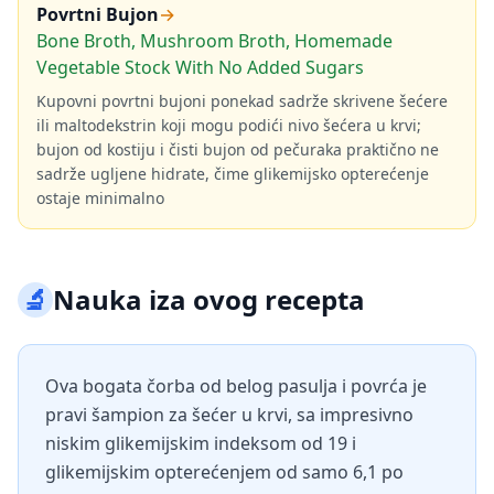
Povrtni Bujon
→
Bone Broth, Mushroom Broth, Homemade
Vegetable Stock With No Added Sugars
Kupovni povrtni bujoni ponekad sadrže skrivene šećere
ili maltodekstrin koji mogu podići nivo šećera u krvi;
bujon od kostiju i čisti bujon od pečuraka praktično ne
sadrže ugljene hidrate, čime glikemijsko opterećenje
ostaje minimalno
🔬
Nauka iza ovog recepta
Ova bogata čorba od belog pasulja i povrća je
pravi šampion za šećer u krvi, sa impresivno
niskim glikemijskim indeksom od 19 i
glikemijskim opterećenjem od samo 6,1 po