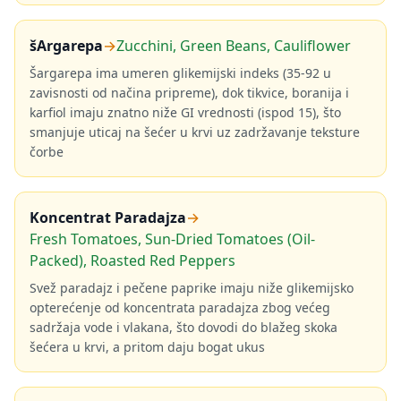
šArgarepa
→
Zucchini, Green Beans, Cauliflower
Šargarepa ima umeren glikemijski indeks (35-92 u
zavisnosti od načina pripreme), dok tikvice, boranija i
karfiol imaju znatno niže GI vrednosti (ispod 15), što
smanjuje uticaj na šećer u krvi uz zadržavanje teksture
čorbe
Koncentrat Paradajza
→
Fresh Tomatoes, Sun-Dried Tomatoes (Oil-
Packed), Roasted Red Peppers
Svež paradajz i pečene paprike imaju niže glikemijsko
opterećenje od koncentrata paradajza zbog većeg
sadržaja vode i vlakana, što dovodi do blažeg skoka
šećera u krvi, a pritom daju bogat ukus