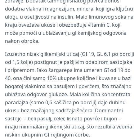
zdravlje. Dodatak tamnog lisnatog povrća donosi
dodatna vlakna i magnezijum, mineral koji igra ključnu
ulogu u osetljivosti na insulin. Malo limunovog soka na
kraju osvežava ukuse i obezbeđuje vitamin C, koji
može pomoći u ublažavanju glikemijskog odgovora
nakon obroka.
Izuzetno nizak glikemijski uticaj (GI 19, GL 6,1 po porciji
od 1,5 šolje) postignut je pažljivim odabirom sastojaka
i pripremom. Iako šargarepa ima umeren GI od 19 do
40, ona čini samo 10% ukupne količine i kuva se u bazi
bogatoj vlaknima sa pasuljem i povrćem, što značajno
ublažava odgovor glukoze. Mala količina koncentrata
paradajza (samo 0,6 kašičica po porciji) daje dubinu
ukusu bez značajnog sadržaja šećera. Dominantni
sastojci – beli pasulj, celer, lisnato povrće i bujon –
imaju minimalan glikemijski uticaj, što rezultira veoma
niskim ukupnim GI rejtingom čorbe.