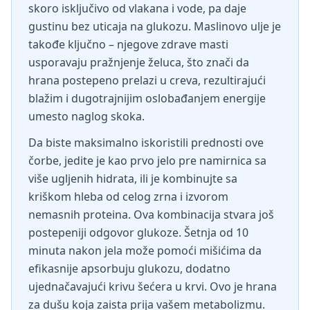
skoro isključivo od vlakana i vode, pa daje
gustinu bez uticaja na glukozu. Maslinovo ulje je
takođe ključno – njegove zdrave masti
usporavaju pražnjenje želuca, što znači da
hrana postepeno prelazi u creva, rezultirajući
blažim i dugotrajnijim oslobađanjem energije
umesto naglog skoka.
Da biste maksimalno iskoristili prednosti ove
čorbe, jedite je kao prvo jelo pre namirnica sa
više ugljenih hidrata, ili je kombinujte sa
kriškom hleba od celog zrna i izvorom
nemasnih proteina. Ova kombinacija stvara još
postepeniji odgovor glukoze. Šetnja od 10
minuta nakon jela može pomoći mišićima da
efikasnije apsorbuju glukozu, dodatno
ujednačavajući krivu šećera u krvi. Ovo je hrana
za dušu koja zaista prija vašem metabolizmu.