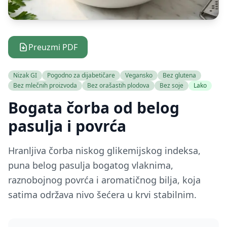
Preuzmi PDF
Nizak GI
Pogodno za dijabetičare
Vegansko
Bez glutena
Bez mlečnih proizvoda
Bez orašastih plodova
Bez soje
Lako
Bogata čorba od belog
pasulja i povrća
Hranljiva čorba niskog glikemijskog indeksa,
puna belog pasulja bogatog vlaknima,
raznobojnog povrća i aromatičnog bilja, koja
satima održava nivo šećera u krvi stabilnim.