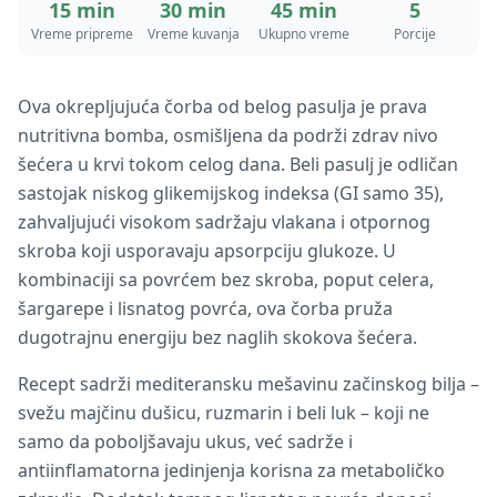
15 min
30 min
45 min
5
Vreme pripreme
Vreme kuvanja
Ukupno vreme
Porcije
Ova okrepljujuća čorba od belog pasulja je prava
nutritivna bomba, osmišljena da podrži zdrav nivo
šećera u krvi tokom celog dana. Beli pasulj je odličan
sastojak niskog glikemijskog indeksa (GI samo 35),
zahvaljujući visokom sadržaju vlakana i otpornog
skroba koji usporavaju apsorpciju glukoze. U
kombinaciji sa povrćem bez skroba, poput celera,
šargarepe i lisnatog povrća, ova čorba pruža
dugotrajnu energiju bez naglih skokova šećera.
Recept sadrži mediteransku mešavinu začinskog bilja –
svežu majčinu dušicu, ruzmarin i beli luk – koji ne
samo da poboljšavaju ukus, već sadrže i
antiinflamatorna jedinjenja korisna za metaboličko