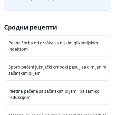
Сродни рецепти
Posna čorba od graška sa niskim glikemijskim
indeksom
Sporo pečeni južnjački crnooki pasulj sa dimljenim
začinskim biljem
Piletina pečena sa začinskim biljem i balzamiko
redukcijom