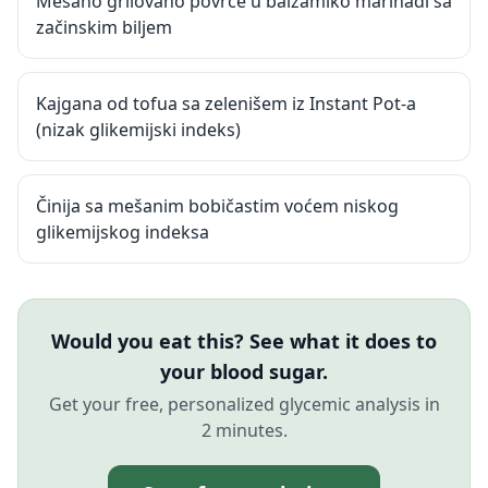
Mešano grilovano povrće u balzamiko marinadi sa
začinskim biljem
Kajgana od tofua sa zelenišem iz Instant Pot-a
(nizak glikemijski indeks)
Činija sa mešanim bobičastim voćem niskog
glikemijskog indeksa
Would you eat this? See what it does to
your blood sugar.
Get your free, personalized glycemic analysis in
2 minutes.