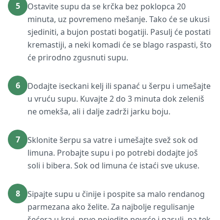
5
Ostavite supu da se krčka bez poklopca 20
minuta, uz povremeno mešanje. Tako će se ukusi
sjediniti, a bujon postati bogatiji. Pasulj će postati
kremastiji, a neki komadi će se blago raspasti, što
će prirodno zgusnuti supu.
6
Dodajte iseckani kelj ili spanać u šerpu i umešajte
u vruću supu. Kuvajte 2 do 3 minuta dok zeleniš
ne omekša, ali i dalje zadrži jarku boju.
7
Sklonite šerpu sa vatre i umešajte svež sok od
limuna. Probajte supu i po potrebi dodajte još
soli i bibera. Sok od limuna će istaći sve ukuse.
8
Sipajte supu u činije i pospite sa malo rendanog
parmezana ako želite. Za najbolje regulisanje
šećera u krvi, prvo pojedite povrće i pasulj, pa tek