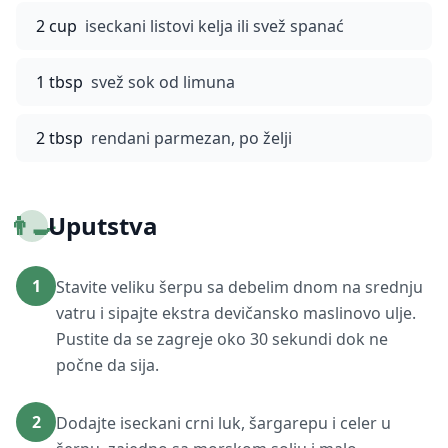
2 cup
iseckani listovi kelja ili svež spanać
1 tbsp
svež sok od limuna
2 tbsp
rendani parmezan, po želji
👨‍🍳
Uputstva
1
Stavite veliku šerpu sa debelim dnom na srednju
vatru i sipajte ekstra devičansko maslinovo ulje.
Pustite da se zagreje oko 30 sekundi dok ne
počne da sija.
2
Dodajte iseckani crni luk, šargarepu i celer u