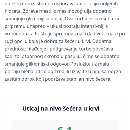
digestivnom sistemu i usporava apsorpciju ugljenih
hidrata. Zdrave masti iz maslinovog ulja dodatno
smanjuju glikemijski uticaj. Ova čorba je savršena za
pripremu unapred – ukusi postaju intenzivniji s
vremenom, a to što je spremna znači da uvek imate pri
ruci opciju koja je dobra za šećer u krvi. Dodatna
prednost: hlađenje i podgrevanje čorbe povećava
sadržaj otpornog skroba u pasulju, čime se dodatno
smanjuje glikemijski odgovor. Poslužite uz malu
porciju hleba od celog zrna ili uživajte u njoj samoj za
zasitan obrok koji podržava stabilan nivo šećera.
Uticaj na nivo šećera u krvi