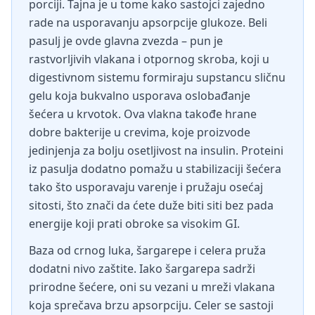
porciji. Tajna je u tome kako sastojci zajedno
rade na usporavanju apsorpcije glukoze. Beli
pasulj je ovde glavna zvezda – pun je
rastvorljivih vlakana i otpornog skroba, koji u
digestivnom sistemu formiraju supstancu sličnu
gelu koja bukvalno usporava oslobađanje
šećera u krvotok. Ova vlakna takođe hrane
dobre bakterije u crevima, koje proizvode
jedinjenja za bolju osetljivost na insulin. Proteini
iz pasulja dodatno pomažu u stabilizaciji šećera
tako što usporavaju varenje i pružaju osećaj
sitosti, što znači da ćete duže biti siti bez pada
energije koji prati obroke sa visokim GI.
Baza od crnog luka, šargarepe i celera pruža
dodatni nivo zaštite. Iako šargarepa sadrži
prirodne šećere, oni su vezani u mreži vlakana
koja sprečava brzu apsorpciju. Celer se sastoji