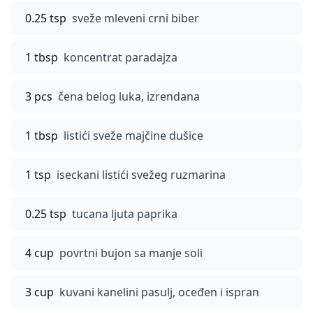
0.25 tsp
sveže mleveni crni biber
1 tbsp
koncentrat paradajza
3 pcs
čena belog luka, izrendana
1 tbsp
listići sveže majčine dušice
1 tsp
iseckani listići svežeg ruzmarina
0.25 tsp
tucana ljuta paprika
4 cup
povrtni bujon sa manje soli
3 cup
kuvani kanelini pasulj, oceđen i ispran