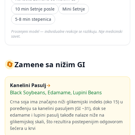
10 min šetnje posle
Mini šetnje
5-8 min stepenica
Procenjeni model — individualne reakcije se razlikuju. Nije medicinski
savet.
🔄
Zamene sa nižim GI
Kanelini Pasulj
→
Black Soybeans, Edamame, Lupini Beans
Crna soja ima značajno niži glikemijski indeks (oko 15) u
poređenju sa kanelini pasuljem (GI ~31), dok se
edamame i lupini pasulj takođe nalaze niže na
glikemijskoj skali, što rezultira postepenijim odgovorom
šećera u krvi