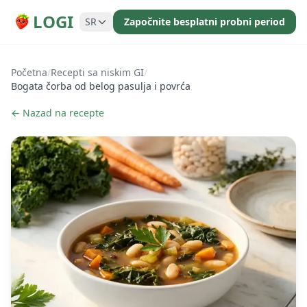
LOGI
SR
Započnite besplatni probni period
Početna
/
Recepti sa niskim GI
/
Bogata čorba od belog pasulja i povrća
← Nazad na recepte