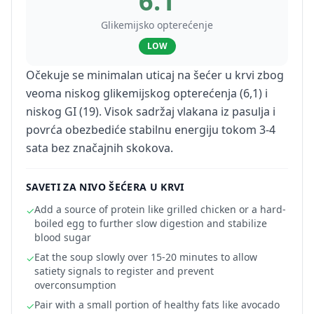
6.1
Glikemijsko opterećenje
LOW
Očekuje se minimalan uticaj na šećer u krvi zbog
veoma niskog glikemijskog opterećenja (6,1) i
niskog GI (19). Visok sadržaj vlakana iz pasulja i
povrća obezbediće stabilnu energiju tokom 3-4
sata bez značajnih skokova.
SAVETI ZA NIVO ŠEĆERA U KRVI
Add a source of protein like grilled chicken or a hard-
✓
boiled egg to further slow digestion and stabilize
blood sugar
Eat the soup slowly over 15-20 minutes to allow
✓
satiety signals to register and prevent
overconsumption
Pair with a small portion of healthy fats like avocado
✓