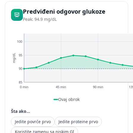
Predviđeni odgovor glukoze
Peak: 94.9 mg/dL
100
95
mg/dL
90
85
0 min
45 min
90 min
13
Ovaj obrok
Šta ako...
Jedite povrće prvo
Jedite proteine prvo
Koristite zamenu sa niskim GI