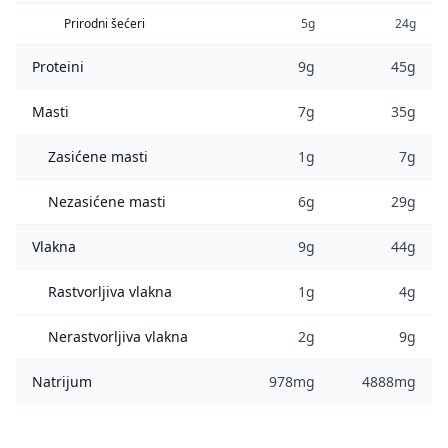
Prirodni šećeri
5g
24g
Proteini
9g
45g
Masti
7g
35g
Zasićene masti
1g
7g
Nezasićene masti
6g
29g
Vlakna
9g
44g
Rastvorljiva vlakna
1g
4g
Nerastvorljiva vlakna
2g
9g
Natrijum
978mg
4888mg