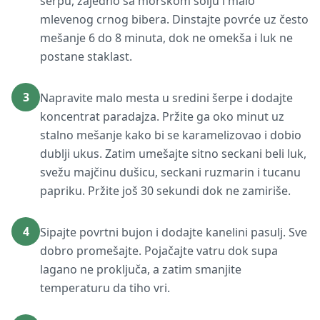
šerpu, zajedno sa morskom solju i malo
mlevenog crnog bibera. Dinstajte povrće uz često
mešanje 6 do 8 minuta, dok ne omekša i luk ne
postane staklast.
3
Napravite malo mesta u sredini šerpe i dodajte
koncentrat paradajza. Pržite ga oko minut uz
stalno mešanje kako bi se karamelizovao i dobio
dublji ukus. Zatim umešajte sitno seckani beli luk,
svežu majčinu dušicu, seckani ruzmarin i tucanu
papriku. Pržite još 30 sekundi dok ne zamiriše.
4
Sipajte povrtni bujon i dodajte kanelini pasulj. Sve
dobro promešajte. Pojačajte vatru dok supa
lagano ne proključa, a zatim smanjite
temperaturu da tiho vri.