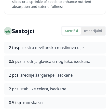
slices or a sprinkle of seeds to enhance nutrient
absorption and extend fullness
🥗
Sastojci
Metrički
Imperijalni
2 tbsp
ekstra devičansko maslinovo ulje
0.5 pcs
srednja glavica crnog luka, iseckana
2 pcs
srednje šargarepe, iseckane
2 pcs
stabljike celera, iseckane
0.5 tsp
morska so