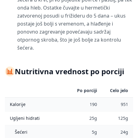
onda hleb. Ostatke čuvajte u hermetički
zatvorenoj posudi u frižideru do 5 dana – ukus
postaje još bolji s vremenom, a hlađenje i
ponovno zagrevanje povećavaju sadržaj
otpornog skroba, što je još bolje za kontrolu
šećera.
📊
Nutritivna vrednost po porciji
Po porciji
Celo jelo
Kalorije
190
951
Ugljeni hidrati
25g
125g
Šećeri
5g
24g