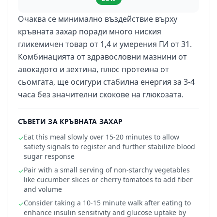
Очаква се минимално въздействие върху
кръвната захар поради много ниския
гликемичен товар от 1,4 и умерения ГИ от 31.
Комбинацията от здравословни мазнини от
авокадото и зехтина, плюс протеина от
сьомгата, ще осигури стабилна енергия за 3-4
часа без значителни скокове на глюкозата.
СЪВЕТИ ЗА КРЪВНАТА ЗАХАР
Eat this meal slowly over 15-20 minutes to allow
✓
satiety signals to register and further stabilize blood
sugar response
Pair with a small serving of non-starchy vegetables
✓
like cucumber slices or cherry tomatoes to add fiber
and volume
Consider taking a 10-15 minute walk after eating to
✓
enhance insulin sensitivity and glucose uptake by