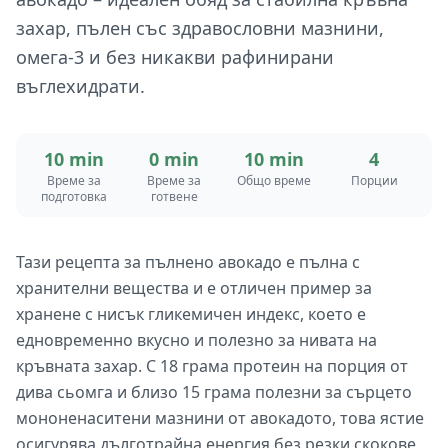
захар, пълен със здравословни мазнини,
омега-3 и без никакви рафинирани
въглехидрати.
10 min
0 min
10 min
4
Време за
Време за
Общо време
Порции
подготовка
готвене
Тази рецепта за пълнено авокадо е пълна с
хранителни вещества и е отличен пример за
хранене с нисък гликемичен индекс, което е
едновременно вкусно и полезно за нивата на
кръвната захар. С 18 грама протеин на порция от
дива сьомга и близо 15 грама полезни за сърцето
мононенаситени мазнини от авокадото, това ястие
осигурява дълготрайна енергия без резки скокове