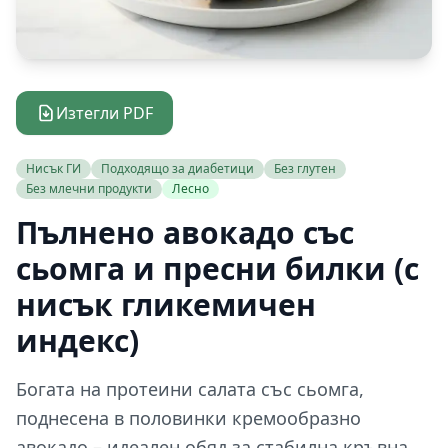
Изтегли PDF
Нисък ГИ
Подходящо за диабетици
Без глутен
Без млечни продукти
Лесно
Пълнено авокадо със
сьомга и пресни билки (с
нисък гликемичен
индекс)
Богата на протеини салата със сьомга,
поднесена в половинки кремообразно
авокадо – идеален обяд за стабилна кръвна