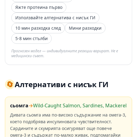
Яжте протеина първо
Използвайте алтернатива с нисък ГИ
10 мин разходка след
Мини разходки
5-8 мин стълби
Прогнозен модел — индивидуалните реакции варират. Не е
медицински съвет.
🔄
Алтернативи с нисък ГИ
сьомга
→
Wild-Caught Salmon, Sardines, Mackerel
Дивата сьомга има по-високо съдържание на омега-3,
което подобрява инсулиновата чувствителност.
Сардините и скумрията осигуряват още повече
омега-3 и съдържат по-малко живак, подпомагайки