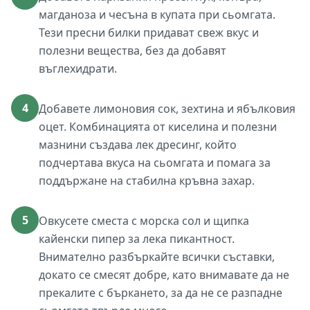
магданоза и чесъна в купата при сьомгата.
Тези пресни билки придават свеж вкус и
полезни вещества, без да добавят
въглехидрати.
4
Добавете лимоновия сок, зехтина и ябълковия
оцет. Комбинацията от киселина и полезни
мазнини създава лек дресинг, който
подчертава вкуса на сьомгата и помага за
поддържане на стабилна кръвна захар.
5
Овкусете сместа с морска сол и щипка
кайенски пипер за лека пикантност.
Внимателно разбъркайте всички съставки,
докато се смесят добре, като внимавате да не
прекалите с бъркането, за да не се разпадне