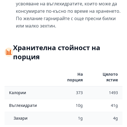
усвояване на въглехидратите, които може да
консумирате по-късно по време на храненето.
По желание гарнирайте с още пресни билки
или малко зехтин.
Хранителна стойност на
📊
порция
На
Цялото
порция
ястие
Калории
373
1493
Въглехидрати
10g
41g
Захари
1g
4g