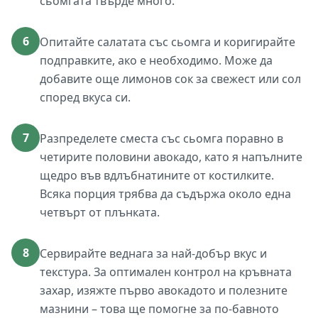
сьомгата твърде много.
6
Опитайте салатата със сьомга и коригирайте
подправките, ако е необходимо. Може да
добавите още лимонов сок за свежест или сол
според вкуса си.
7
Разпределете сместа със сьомга поравно в
четирите половини авокадо, като я напълните
щедро във вдлъбнатините от костилките.
Всяка порция трябва да съдържа около една
четвърт от плънката.
8
Сервирайте веднага за най-добър вкус и
текстура. За оптимален контрол на кръвната
захар, изяжте първо авокадото и полезните
мазнини – това ще помогне за по-бавното