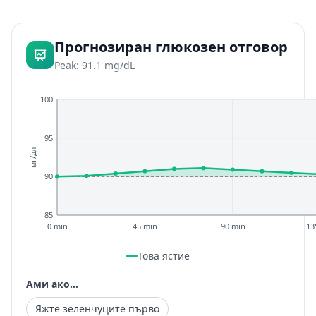
Прогнозиран глюкозен отговор
Peak: 91.1 mg/dL
100
95
мг/дл
90
85
0 min
45 min
90 min
13
Това ястие
Ами ако...
Яжте зеленчуците първо