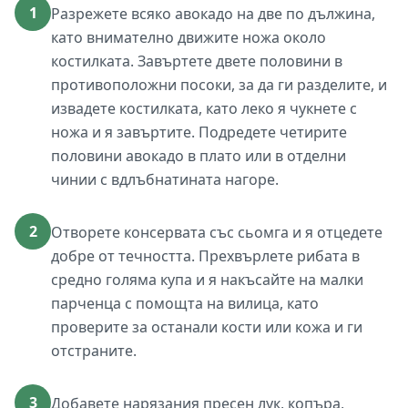
1
Разрежете всяко авокадо на две по дължина,
като внимателно движите ножа около
костилката. Завъртете двете половини в
противоположни посоки, за да ги разделите, и
извадете костилката, като леко я чукнете с
ножа и я завъртите. Подредете четирите
половини авокадо в плато или в отделни
чинии с вдлъбнатината нагоре.
2
Отворете консервата със сьомга и я отцедете
добре от течността. Прехвърлете рибата в
средно голяма купа и я накъсайте на малки
парченца с помощта на вилица, като
проверите за останали кости или кожа и ги
отстраните.
3
Добавете нарязания пресен лук, копъра,