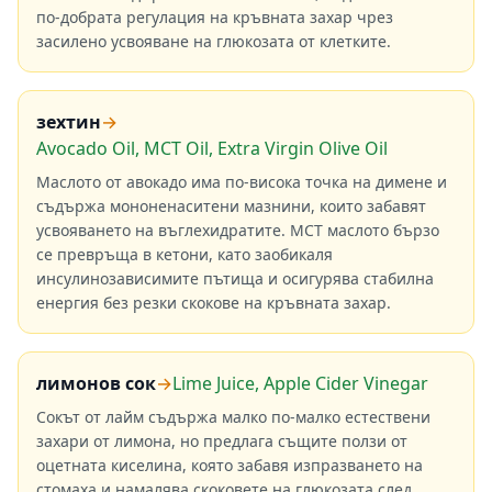
по-добрата регулация на кръвната захар чрез
засилено усвояване на глюкозата от клетките.
зехтин
→
Avocado Oil, MCT Oil, Extra Virgin Olive Oil
Маслото от авокадо има по-висока точка на димене и
съдържа мононенаситени мазнини, които забавят
усвояването на въглехидратите. MCT маслото бързо
се превръща в кетони, като заобикаля
инсулинозависимите пътища и осигурява стабилна
енергия без резки скокове на кръвната захар.
лимонов сок
→
Lime Juice, Apple Cider Vinegar
Сокът от лайм съдържа малко по-малко естествени
захари от лимона, но предлага същите ползи от
оцетната киселина, която забавя изпразването на
стомаха и намалява скоковете на глюкозата след