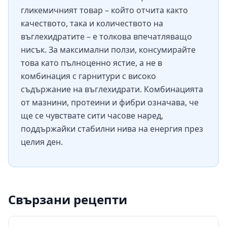
гликемичният товар – който отчита както
качеството, така и количеството на
въглехидратите – е толкова впечатляващо
нисък. За максимални ползи, консумирайте
това като пълноценно ястие, а не в
комбинация с гарнитури с високо
съдържание на въглехидрати. Комбинацията
от мазнини, протеини и фибри означава, че
ще се чувствате сити часове наред,
поддържайки стабилни нива на енергия през
целия ден.
Свързани рецепти