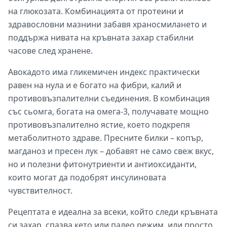
на глюкозата. Комбинацията от протеини и
здравословни мазнини забавя храносмилането и
поддържа нивата на кръвната захар стабилни
часове след хранене.
Авокадото има гликемичен индекс практически
равен на нула и е богато на фибри, калий и
противовъзпалителни съединения. В комбинация
със сьомга, богата на омега-3, получавате мощно
противовъзпалително ястие, което подкрепя
метаболитното здраве. Пресните билки – копър,
магданоз и пресен лук – добавят не само свеж вкус,
но и полезни фитонутриенти и антиоксиданти,
които могат да подобрят инсулиновата
чувствителност.
Рецептата е идеална за всеки, който следи кръвната
си захар, спазва кето или палео режим, или просто