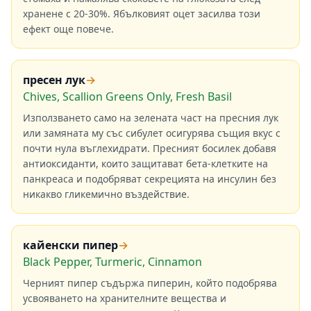
хранене с 20-30%. Ябълковият оцет засилва този
ефект още повече.
пресен лук
→
Chives, Scallion Greens Only, Fresh Basil
Използването само на зелената част на пресния лук
или замяната му със сибулет осигурява същия вкус с
почти нула въглехидрати. Пресният босилек добавя
антиоксиданти, които защитават бета-клетките на
панкреаса и подобряват секрецията на инсулин без
никакво гликемично въздействие.
кайенски пипер
→
Black Pepper, Turmeric, Cinnamon
Черният пипер съдържа пиперин, който подобрява
усвояването на хранителните вещества и