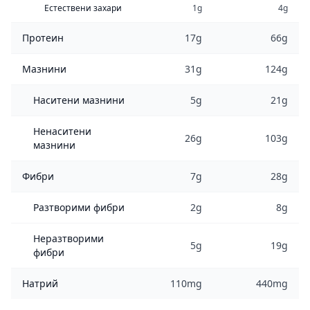
Естествени захари
1g
4g
Протеин
17g
66g
Мазнини
31g
124g
Наситени мазнини
5g
21g
Ненаситени
26g
103g
мазнини
Фибри
7g
28g
Разтворими фибри
2g
8g
Неразтворими
5g
19g
фибри
Натрий
110mg
440mg