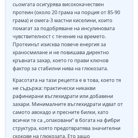
сьомгата осигурява висококачествен
протеин (около 20 грама на порция от 85-90
грама) и омега-3 мастни киселини, които
помагат за подобряване на инсулиновата
чувствителност с течение на времето.
Протеинът изисква повече енергия за
храносмилане и не повишава директно
кръвната захар, което го прави ключов
фактор за стабилни нива на глюкозата.
Красотата на тази рецепта е в това, което тя
не съдържа: практически никакви
рафинирани въглехидрати или добавени
захари. Минималните въглехидрати идват от
самото авокадо и пресните билки, като
всички те са „опаковани“ в богата на фибри
структура, която предотвратява значителни
скокове на глюкозата. Ето защо