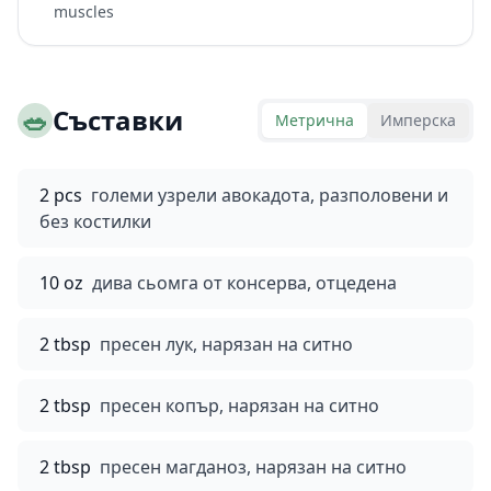
muscles
🥗
Съставки
Метрична
Имперска
2 pcs
големи узрели авокадота, разполовени и
без костилки
10 oz
дива сьомга от консерва, отцедена
2 tbsp
пресен лук, нарязан на ситно
2 tbsp
пресен копър, нарязан на ситно
2 tbsp
пресен магданоз, нарязан на ситно