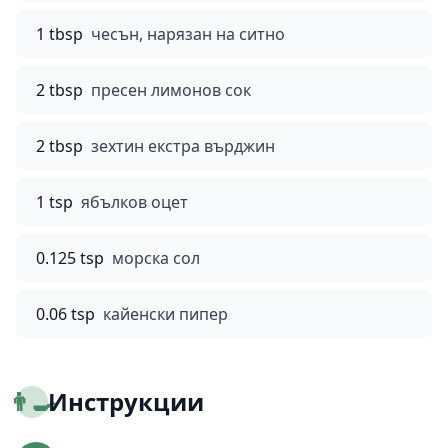
1 tbsp
чесън, нарязан на ситно
2 tbsp
пресен лимонов сок
2 tbsp
зехтин екстра върджин
1 tsp
ябълков оцет
0.125 tsp
морска сол
0.06 tsp
кайенски пипер
👨‍🍳
Инструкции