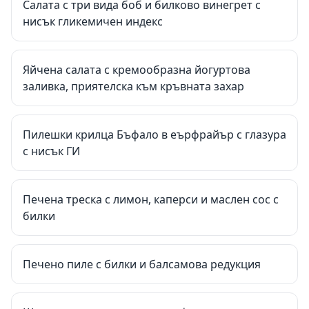
Салата с три вида боб и билково винегрет с
нисък гликемичен индекс
Яйчена салата с кремообразна йогуртова
заливка, приятелска към кръвната захар
Пилешки крилца Бъфало в еърфрайър с глазура
с нисък ГИ
Печена треска с лимон, каперси и маслен сос с
билки
Печено пиле с билки и балсамова редукция