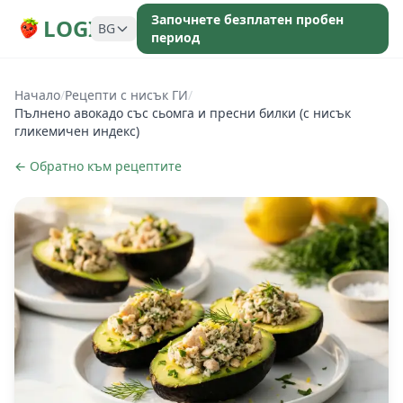
Започнете безплатен пробен
LOGI
BG
период
Начало
/
Рецепти с нисък ГИ
/
Пълнено авокадо със сьомга и пресни билки (с нисък
гликемичен индекс)
← Обратно към рецептите