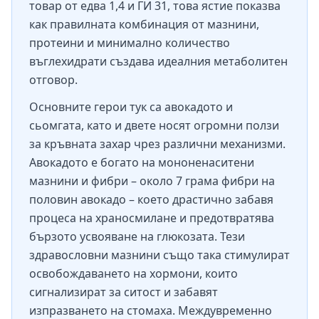
товар от едва 1,4 и ГИ 31, това ястие показва
как правилната комбинация от мазнини,
протеини и минимално количество
въглехидрати създава идеалния метаболитен
отговор.
Основните герои тук са авокадото и
сьомгата, като и двете носят огромни ползи
за кръвната захар чрез различни механизми.
Авокадото е богато на мононенаситени
мазнини и фибри – около 7 грама фибри на
половин авокадо – което драстично забавя
процеса на храносмилане и предотвратява
бързото усвояване на глюкозата. Тези
здравословни мазнини също така стимулират
освобождаването на хормони, които
сигнализират за ситост и забавят
изпразването на стомаха. Междувременно