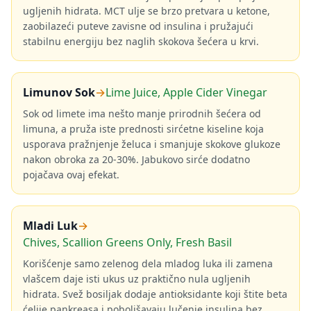
ugljenih hidrata. MCT ulje se brzo pretvara u ketone,
zaobilazeći puteve zavisne od insulina i pružajući
stabilnu energiju bez naglih skokova šećera u krvi.
Limunov Sok
→
Lime Juice, Apple Cider Vinegar
Sok od limete ima nešto manje prirodnih šećera od
limuna, a pruža iste prednosti sirćetne kiseline koja
usporava pražnjenje želuca i smanjuje skokove glukoze
nakon obroka za 20-30%. Jabukovo sirće dodatno
pojačava ovaj efekat.
Mladi Luk
→
Chives, Scallion Greens Only, Fresh Basil
Korišćenje samo zelenog dela mladog luka ili zamena
vlašcem daje isti ukus uz praktično nula ugljenih
hidrata. Svež bosiljak dodaje antioksidante koji štite beta
ćelije pankreasa i poboljšavaju lučenje insulina bez