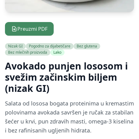
Preuzmi PDF
Nizak GI
Pogodno za dijabetičare
Bez glutena
Bez mlečnih proizvoda
Lako
Avokado punjen lososom i
svežim začinskim biljem
(nizak GI)
Salata od lososa bogata proteinima u kremastim
polovinama avokada savršen je ručak za stabilan
šećer u krvi, pun zdravih masti, omega-3 kiselina
i bez rafinisanih ugljenih hidrata.