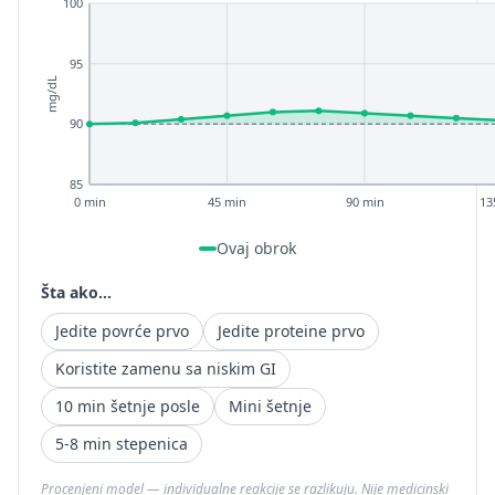
100
95
mg/dL
90
85
0 min
45 min
90 min
13
Ovaj obrok
Šta ako...
Jedite povrće prvo
Jedite proteine prvo
Koristite zamenu sa niskim GI
10 min šetnje posle
Mini šetnje
5-8 min stepenica
Procenjeni model — individualne reakcije se razlikuju. Nije medicinski