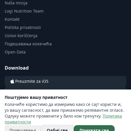
Naša misija
Logi Nutrition Team
Kontakt
Politika privatnosti
Uslovi korišćenja
Подешавања колачића
Open Data
Download
Preuzmite za iOS
Preuzmite za Android
Поштујемо вашу приватност
Колачиће користимо да измеримо како се сајт користи и,
уз вашу сагласност, да вам прикажемо релевантне огласе.
Одлуку можете променити у било ком тренутку.
Политика
приватности
© 2026 LOGI by LOGI Labs sp. z o.o. All rights reserved.
Подешавања
Одбиј све
Прихвати све