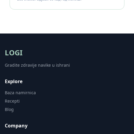
LOGI
Gradite zdravije navike u ishrani
Explore
Baza namirnica
Recepti
Blog
Company