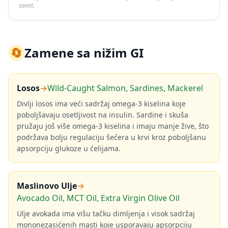
savet.
🔄
Zamene sa nižim GI
Losos
→
Wild-Caught Salmon, Sardines, Mackerel
Divlji losos ima veći sadržaj omega-3 kiselina koje
poboljšavaju osetljivost na insulin. Sardine i skuša
pružaju još više omega-3 kiselina i imaju manje žive, što
podržava bolju regulaciju šećera u krvi kroz poboljšanu
apsorpciju glukoze u ćelijama.
Maslinovo Ulje
→
Avocado Oil, MCT Oil, Extra Virgin Olive Oil
Ulje avokada ima višu tačku dimljenja i visok sadržaj
mononezasićenih masti koje usporavaju apsorpciju