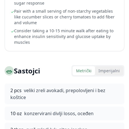
sugar response
Pair with a small serving of non-starchy vegetables
✓
like cucumber slices or cherry tomatoes to add fiber
and volume
Consider taking a 10-15 minute walk after eating to
✓
enhance insulin sensitivity and glucose uptake by
muscles
🥗
Sastojci
Metrički
Imperijalni
2 pcs
veliki zreli avokadi, prepolovljeni i bez
koštice
10 oz
konzervirani divlji losos, oceđen