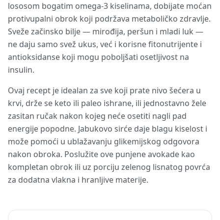
lososom bogatim omega-3 kiselinama, dobijate moćan
protivupalni obrok koji podržava metaboličko zdravlje.
Sveže začinsko bilje — mirođija, peršun i mladi luk —
ne daju samo svež ukus, već i korisne fitonutrijente i
antioksidanse koji mogu poboljšati osetljivost na
insulin.
Ovaj recept je idealan za sve koji prate nivo šećera u
krvi, drže se keto ili paleo ishrane, ili jednostavno žele
zasitan ručak nakon kojeg neće osetiti nagli pad
energije popodne. Jabukovo sirće daje blagu kiselost i
može pomoći u ublažavanju glikemijskog odgovora
nakon obroka. Poslužite ove punjene avokade kao
kompletan obrok ili uz porciju zelenog lisnatog povrća
za dodatna vlakna i hranljive materije.