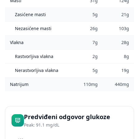
Masti
31g
124g
Zasićene masti
5g
21g
Nezasićene masti
26g
103g
Vlakna
7g
28g
Rastvorljiva vlakna
2g
8g
Nerastvorljiva vlakna
5g
19g
Natrijum
110mg
440mg
Predviđeni odgovor glukoze
Peak: 91.1 mg/dL