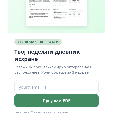
БЕСПЛАТАН PDF — 3 СТР.
Твој недељни дневник
исхране
Бележи оброке, гликемијско оптерећење и
расположење. Уочи обрасце за 3 недеље.
Преузми PDF
Без спама. Одјави се кад год желиш.