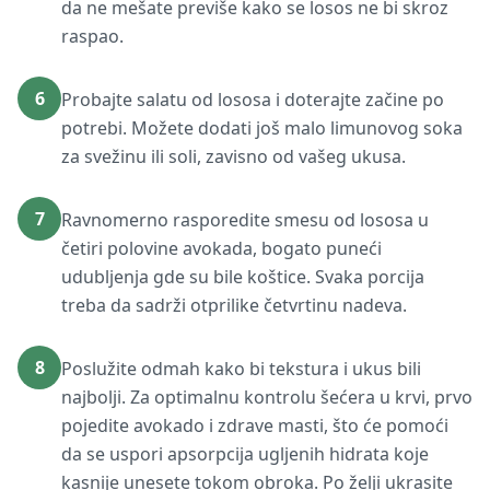
da ne mešate previše kako se losos ne bi skroz
raspao.
6
Probajte salatu od lososa i doterajte začine po
potrebi. Možete dodati još malo limunovog soka
za svežinu ili soli, zavisno od vašeg ukusa.
7
Ravnomerno rasporedite smesu od lososa u
četiri polovine avokada, bogato puneći
udubljenja gde su bile koštice. Svaka porcija
treba da sadrži otprilike četvrtinu nadeva.
8
Poslužite odmah kako bi tekstura i ukus bili
najbolji. Za optimalnu kontrolu šećera u krvi, prvo
pojedite avokado i zdrave masti, što će pomoći
da se uspori apsorpcija ugljenih hidrata koje
kasnije unesete tokom obroka. Po želji ukrasite