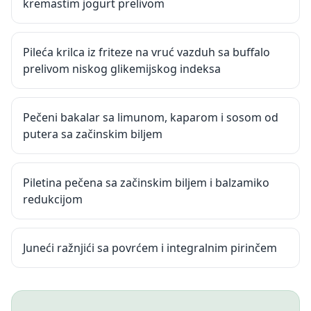
kremastim jogurt prelivom
Pileća krilca iz friteze na vruć vazduh sa buffalo
prelivom niskog glikemijskog indeksa
Pečeni bakalar sa limunom, kaparom i sosom od
putera sa začinskim biljem
Piletina pečena sa začinskim biljem i balzamiko
redukcijom
Juneći ražnjići sa povrćem i integralnim pirinčem