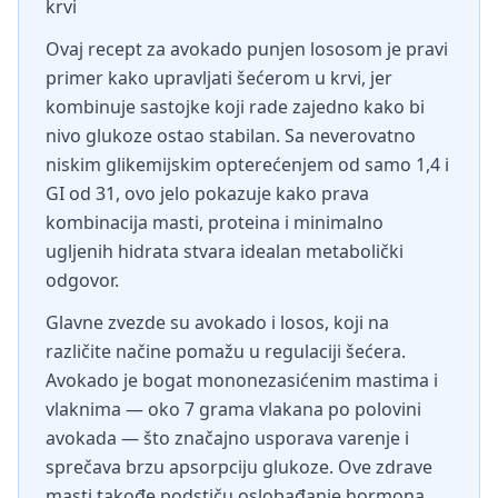
krvi
Ovaj recept za avokado punjen lososom je pravi
primer kako upravljati šećerom u krvi, jer
kombinuje sastojke koji rade zajedno kako bi
nivo glukoze ostao stabilan. Sa neverovatno
niskim glikemijskim opterećenjem od samo 1,4 i
GI od 31, ovo jelo pokazuje kako prava
kombinacija masti, proteina i minimalno
ugljenih hidrata stvara idealan metabolički
odgovor.
Glavne zvezde su avokado i losos, koji na
različite načine pomažu u regulaciji šećera.
Avokado je bogat mononezasićenim mastima i
vlaknima — oko 7 grama vlakana po polovini
avokada — što značajno usporava varenje i
sprečava brzu apsorpciju glukoze. Ove zdrave
masti takođe podstiču oslobađanje hormona