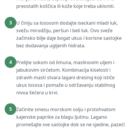
preostalih koščica ili kože koje treba ukloniti.
3
U činiju sa lososom dodajte iseckani mladi luk,
svežu mirodžiju, peršun i beli luk. Ovo sveže
začinsko bilje daje bogat ukus i korisne sastojke
bez dodavanja ugljenih hidrata.
4
Prelijte sokom od limuna, maslinovim uljem i
jabukovim sirćetom. Kombinacija kiselosti i
zdravih masti stvara lagani dresing koji ističe
ukus lososa i pomaže u održavanju stabilnog
nivoa šećera u krvi.
5
Začinite smesu morskom solju i prstohvatom
kajenske paprike za blagu ljutinu. Lagano
promešajte sve sastojke dok se ne sjedine, pazeći