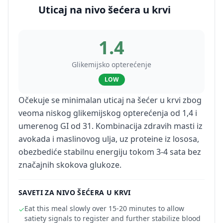
Uticaj na nivo šećera u krvi
1.4
Glikemijsko opterećenje
LOW
Očekuje se minimalan uticaj na šećer u krvi zbog
veoma niskog glikemijskog opterećenja od 1,4 i
umerenog GI od 31. Kombinacija zdravih masti iz
avokada i maslinovog ulja, uz proteine iz lososa,
obezbediće stabilnu energiju tokom 3-4 sata bez
značajnih skokova glukoze.
SAVETI ZA NIVO ŠEĆERA U KRVI
Eat this meal slowly over 15-20 minutes to allow
✓
satiety signals to register and further stabilize blood