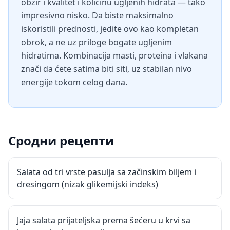
obzir i kvalitet i količinu ugljenih hidrata — tako
impresivno nisko. Da biste maksimalno
iskoristili prednosti, jedite ovo kao kompletan
obrok, a ne uz priloge bogate ugljenim
hidratima. Kombinacija masti, proteina i vlakana
znači da ćete satima biti siti, uz stabilan nivo
energije tokom celog dana.
Сродни рецепти
Salata od tri vrste pasulja sa začinskim biljem i
dresingom (nizak glikemijski indeks)
Jaja salata prijateljska prema šećeru u krvi sa