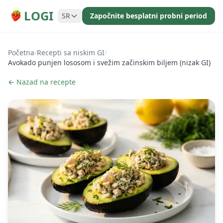
LOGI
SR
Započnite besplatni probni period
Početna
/
Recepti sa niskim GI
/
Avokado punjen lososom i svežim začinskim biljem (nizak GI)
← Nazad na recepte