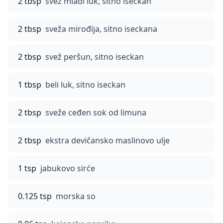
2 tbsp
svež mladi luk, sitno iseckan
2 tbsp
sveža mirođija, sitno iseckana
2 tbsp
svež peršun, sitno iseckan
1 tbsp
beli luk, sitno iseckan
2 tbsp
sveže ceđen sok od limuna
2 tbsp
ekstra devičansko maslinovo ulje
1 tsp
jabukovo sirće
0.125 tsp
morska so