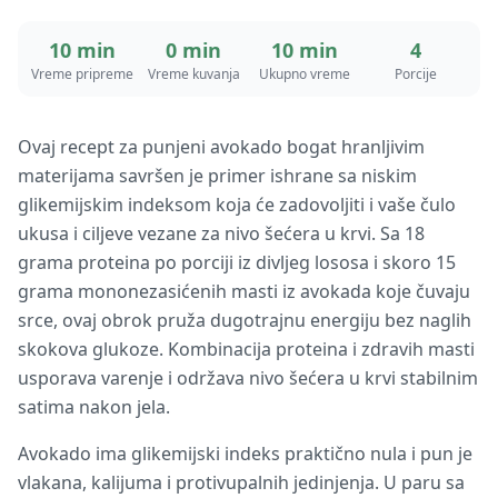
10 min
0 min
10 min
4
Vreme pripreme
Vreme kuvanja
Ukupno vreme
Porcije
Ovaj recept za punjeni avokado bogat hranljivim
materijama savršen je primer ishrane sa niskim
glikemijskim indeksom koja će zadovoljiti i vaše čulo
ukusa i ciljeve vezane za nivo šećera u krvi. Sa 18
grama proteina po porciji iz divljeg lososa i skoro 15
grama mononezasićenih masti iz avokada koje čuvaju
srce, ovaj obrok pruža dugotrajnu energiju bez naglih
skokova glukoze. Kombinacija proteina i zdravih masti
usporava varenje i održava nivo šećera u krvi stabilnim
satima nakon jela.
Avokado ima glikemijski indeks praktično nula i pun je
vlakana, kalijuma i protivupalnih jedinjenja. U paru sa