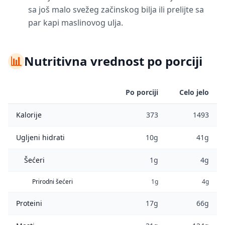
sa još malo svežeg začinskog bilja ili prelijte sa
par kapi maslinovog ulja.
📊
Nutritivna vrednost po porciji
Po porciji
Celo jelo
Kalorije
373
1493
Ugljeni hidrati
10g
41g
Šećeri
1g
4g
Prirodni šećeri
1g
4g
Proteini
17g
66g