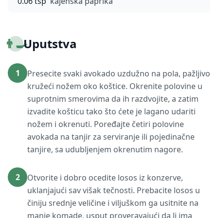
0.06 tsp
kajenska paprika
👨‍🍳
Uputstva
1
Presecite svaki avokado uzdužno na pola, pažljivo
kružeći nožem oko koštice. Okrenite polovine u
suprotnim smerovima da ih razdvojite, a zatim
izvadite košticu tako što ćete je lagano udariti
nožem i okrenuti. Poređajte četiri polovine
avokada na tanjir za serviranje ili pojedinačne
tanjire, sa udubljenjem okrenutim nagore.
2
Otvorite i dobro ocedite losos iz konzerve,
uklanjajući sav višak tečnosti. Prebacite losos u
činiju srednje veličine i viljuškom ga usitnite na
manje komade, usput proveravajući da li ima