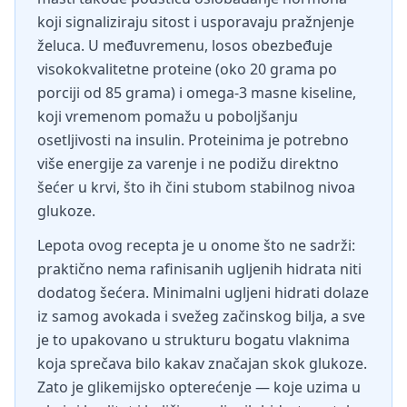
koji signaliziraju sitost i usporavaju pražnjenje
želuca. U međuvremenu, losos obezbeđuje
visokokvalitetne proteine (oko 20 grama po
porciji od 85 grama) i omega-3 masne kiseline,
koji vremenom pomažu u poboljšanju
osetljivosti na insulin. Proteinima je potrebno
više energije za varenje i ne podižu direktno
šećer u krvi, što ih čini stubom stabilnog nivoa
glukoze.
Lepota ovog recepta je u onome što ne sadrži:
praktično nema rafinisanih ugljenih hidrata niti
dodatog šećera. Minimalni ugljeni hidrati dolaze
iz samog avokada i svežeg začinskog bilja, a sve
je to upakovano u strukturu bogatu vlaknima
koja sprečava bilo kakav značajan skok glukoze.
Zato je glikemijsko opterećenje — koje uzima u