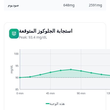
2591mg
648mg
صوديوم
استجابة الجلوكوز المتوقعة
Peak: 93.4 mg/dL
100
95
mg/dL
90
85
0 min
45 min
90 min
13
هذه الوجبة