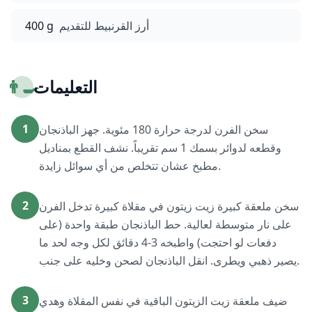
أرز القرنبيط للتقديم
400 g
التعليمات
👨‍🍳
1
سخن الفرن لدرجة حرارة 180 مئوية. جهز الباذنجان
وقطعه لدوائر بسمك 1 سم تقريباً. نشف القطع بمناديل
مطبخ عشان تتخلص من أي سوائل زايدة.
2
سخن ملعقة كبيرة زيت زيتون في مقلاة كبيرة تدخل الفرن
على نار متوسطة لعالية. حط الباذنجان طبقة واحدة (على
دفعات لو احتجت) واطبخه 3-4 دقائق لكل وجه لحد ما
يصير ذهبي ويطرى. انقل الباذنجان لصحن وخليه على جنب.
3
ضيف ملعقة زيت الزيتون الباقية في نفس المقلاة وهدي