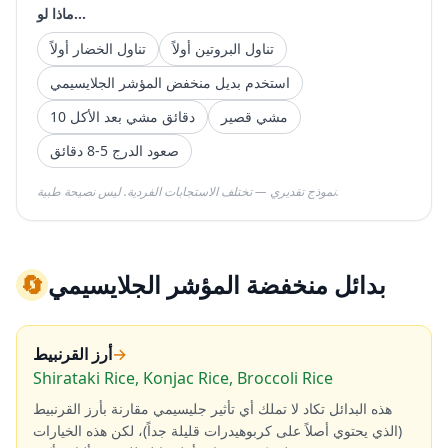
ماذا لو...
تناول البروتين أولاً
تناول الخضار أولاً
استخدم بديل منخفض المؤشر الجلايسيمي
مشي قصير
10 دقائق مشي بعد الأكل
صعود الدرج 5-8 دقائق
نموذج تقديري — تختلف الاستجابات الفردية. ليس نصيحة طبية.
بدائل منخفضة المؤشر الجلايسيمي
🔄
→
أرز القرنبيط
Shirataki Rice, Konjac Rice, Broccoli Rice
هذه البدائل تكاد لا تملك أي تأثير جليسيمي مقارنة بأرز القرنبيط
(الذي يحتوي أصلاً على كربوهيدرات قليلة جداً)، لكن هذه الخيارات