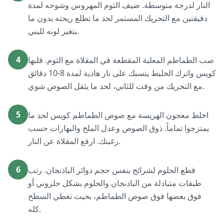
النار لدرجة متوسطة. ضيف الثوم المهروس وشوحه لمدة
دقيقتين مع التحريك المستمر لحد ما تطلع ريحته بدون ما
يتغير لونه للبني.
4
صب الطماطم المعلبة المقطعة في المقلاة مع الثوم. قلبها
كويس واترك الخليط يتسبك على نار هادية لمدة 8-10 دقائق
مع التحريك من وقت للثاني، لحد ما يثقل الصوص شوي.
5
اخلط معجون الهريسة مع صوص الطماطم كويس لحد ما
يمتزجوا تماماً. ذوق الصوص وعدل الملح والبهارات حسب
رغبتك. ارفع المقلاة عن النار.
6
قطع الحلوم لشرائح بنفس حجم دوائر الباذنجان. رتب
طبقات متبادلة من الباذنجان والحلوم بشكل حلزوني أو
فوق بعضها فوق صوص الطماطم، بحيث تغطي السطح
كله.