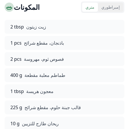
المكونات
🥗
إمبراطوري
متري
زيت زيتون
2 tbsp
باذنجان، مقطع شرائح
1 pcs
فصوص ثوم، مهروسة
2 pcs
طماطم معلبة مقطعة
400 g
معجون هريسة
1 tbsp
قالب جبنة حلوم، مقطع شرائح
225 g
ريحان طازج للتزيين
10 g