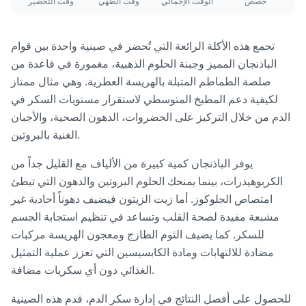
حصص
الوقت الإجمالي
وقت الطهي
وقت التحضير
تجمع هذه الأكلة الرائعة التي تُحضر في صينية واحدة بين قوام
الباذنجان المميز وجبنة الحلوم الذهبية، مغمورة في قاعدة من
صلصة الطماطم المتبلة بالهريسة العطرية. وهي مثال ممتاز
لكيفية دعم المطبخ المتوسطي لاستقرار مستويات السكر في
الدم من خلال التركيز على الخضروات، الدهون الصحية، والأجبان
الغنية بالبروتين.
يوفر الباذنجان كمية كبيرة من الألياف مع القليل جداً من
الكربوهيدرات، بينما يمنحك الحلوم البروتين والدهون التي تبطئ
امتصاص الجلوكوز. أما زيت الزيتون فيضيف دهوناً أحادية غير
مشبعة مفيدة لصحة القلب وتساعد في تنظيم استجابة الجسم
للسكر. كما يضيف الثوم الطازج ومعجون الهريسة مركبات
مضادة للالتهابات ومادة الكابسيسين التي تعزز عملية التمثيل
الغذائي دون أي سكريات مضافة.
للحصول على أفضل النتائج في إدارة سكر الدم، قدم هذه الصينية