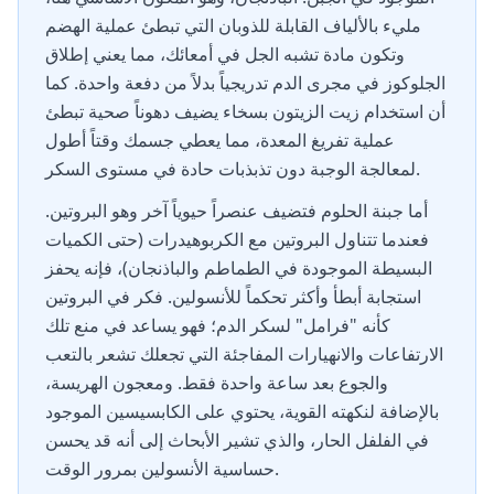
مليء بالألياف القابلة للذوبان التي تبطئ عملية الهضم
وتكون مادة تشبه الجل في أمعائك، مما يعني إطلاق
الجلوكوز في مجرى الدم تدريجياً بدلاً من دفعة واحدة. كما
أن استخدام زيت الزيتون بسخاء يضيف دهوناً صحية تبطئ
عملية تفريغ المعدة، مما يعطي جسمك وقتاً أطول
لمعالجة الوجبة دون تذبذبات حادة في مستوى السكر.
أما جبنة الحلوم فتضيف عنصراً حيوياً آخر وهو البروتين.
فعندما تتناول البروتين مع الكربوهيدرات (حتى الكميات
البسيطة الموجودة في الطماطم والباذنجان)، فإنه يحفز
استجابة أبطأ وأكثر تحكماً للأنسولين. فكر في البروتين
كأنه "فرامل" لسكر الدم؛ فهو يساعد في منع تلك
الارتفاعات والانهيارات المفاجئة التي تجعلك تشعر بالتعب
والجوع بعد ساعة واحدة فقط. ومعجون الهريسة،
بالإضافة لنكهته القوية، يحتوي على الكابسيسين الموجود
في الفلفل الحار، والذي تشير الأبحاث إلى أنه قد يحسن
حساسية الأنسولين بمرور الوقت.