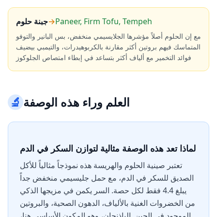
Paneer, Firm Tofu, Tempeh
→
جبنة حلوم
مع إن الحلوم أصلاً مؤشرها الجلايسيمي منخفض، بس البانير والتوفو
المتماسك فيهم بروتين أكثر مقارنة بالكربوهيدرات، والتيمبي بيضيف
فوائد التخمير مع ألياف أكثر بتساعد في إبطاء امتصاص الجلوكوز
العلم وراء هذه الوصفة
🔬
لماذا تعد هذه الوصفة مثالية لتوازن السكر في الدم
تعتبر صينية الحلوم والهريسة هذه نموذجاً مثالياً للأكل
الصديق للسكر في الدم، مع حمل جليسيمي منخفض جداً
يبلغ 4.4 فقط لكل حصة. السر يكمن في مزيجها الذكي
من الخضروات الغنية بالألياف، الدهون الصحية، والبروتين
الموجود في الجبن. الباذنجان، وهو المكون الأساسي هنا،