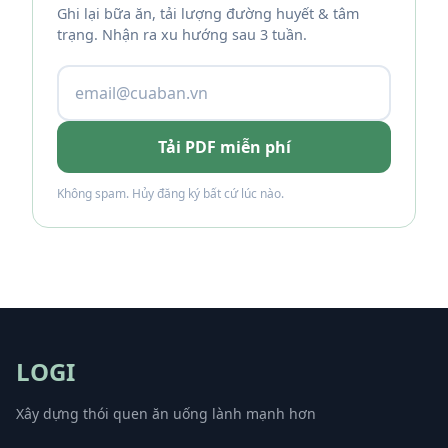
Ghi lại bữa ăn, tải lượng đường huyết & tâm
trạng. Nhận ra xu hướng sau 3 tuần.
Tải PDF miễn phí
Không spam. Hủy đăng ký bất cứ lúc nào.
LOGI
Xây dựng thói quen ăn uống lành mạnh hơn