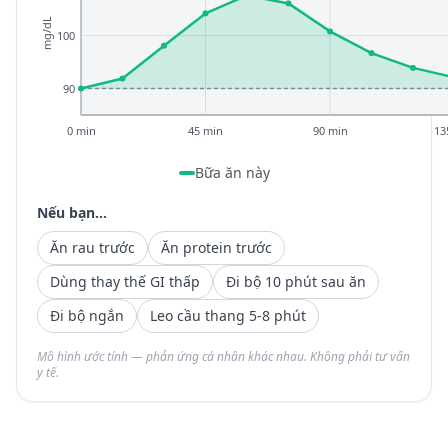
mg/dL
100
90
0 min
45 min
90 min
13
Bữa ăn này
Nếu bạn...
Ăn rau trước
Ăn protein trước
Dùng thay thế GI thấp
Đi bộ 10 phút sau ăn
Đi bộ ngắn
Leo cầu thang 5-8 phút
Mô hình ước tính — phản ứng cá nhân khác nhau. Không phải tư vấn
y tế.