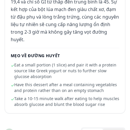
19,4 và chỉ số GI từ thấp đến trung bình là 45. Sự
kết hợp của bột lúa mạch đen giàu chất xơ, đạm
từ đậu phụ và lòng trắng trứng, cùng các nguyên
liệu tự nhiên sẽ cung cấp năng lượng ổn định
trong 2-3 giờ mà không gây tăng vọt đường
huyết.
MẸO VỀ ĐƯỜNG HUYẾT
Eat a small portion (1 slice) and pair it with a protein
✓
source like Greek yogurt or nuts to further slow
glucose absorption
Have this dessert after a meal containing vegetables
✓
and protein rather than on an empty stomach
Take a 10-15 minute walk after eating to help muscles
✓
absorb glucose and blunt the blood sugar rise