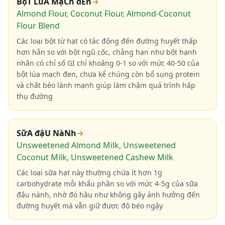
BộT LúA MạCh đEn
→
Almond Flour, Coconut Flour, Almond-Coconut
Flour Blend
Các loại bột từ hạt có tác động đến đường huyết thấp
hơn hẳn so với bột ngũ cốc, chẳng hạn như bột hạnh
nhân có chỉ số GI chỉ khoảng 0-1 so với mức 40-50 của
bột lúa mạch đen, chưa kể chúng còn bổ sung protein
và chất béo lành mạnh giúp làm chậm quá trình hấp
thụ đường
SữA đậU NàNh
→
Unsweetened Almond Milk, Unsweetened
Coconut Milk, Unsweetened Cashew Milk
Các loại sữa hạt này thường chứa ít hơn 1g
carbohydrate mỗi khẩu phần so với mức 4-5g của sữa
đậu nành, nhờ đó hầu như không gây ảnh hưởng đến
đường huyết mà vẫn giữ được độ béo ngậy