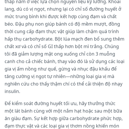
thấp nằm ở việc lựa chọn nguyên liệu kỹ lưỡng. Khoai
lang, dù có vị ngọt, nhưng lại có chỉ số đường huyết ở
mức trung bình khi được kết hợp cùng đạm và chất
béo. Đậu phụ non giúp bánh có độ mềm mượt, đồng
thời cung cấp đạm thực vật giúp làm chậm quá trình
hấp thụ carbohydrate. Bột lúa mạch đen bổ sung thêm
chất xơ và có chỉ số GI thấp hơn bột mì trắng. Chúng
tôi đã giảm lượng mật ong xuống chỉ còn 3 muỗng
canh cho cả chiếc bánh, thay vào đó là sử dụng các loại
gia vị ấm nồng như quế, gừng và nhục đậu khấu để
tăng cường vị ngọt tự nhiên—những loại gia vị mà
nghiên cứu cho thấy thậm chí có thể cải thiện độ nhạy
insulin.
Để kiểm soát đường huyết tối ưu, hãy thưởng thức
một lát bánh cùng với một nắm hạt hoặc sau một bữa
ăn giàu đạm. Sự kết hợp giữa carbohydrate phức hợp,
đạm thực vật và các loại gia vị thơm nồng khiến món