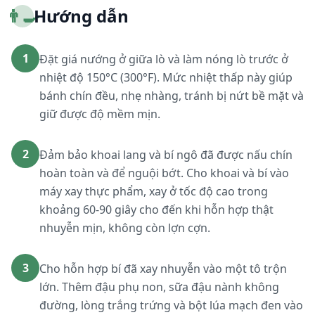
👨‍🍳
Hướng dẫn
1
Đặt giá nướng ở giữa lò và làm nóng lò trước ở
nhiệt độ 150°C (300°F). Mức nhiệt thấp này giúp
bánh chín đều, nhẹ nhàng, tránh bị nứt bề mặt và
giữ được độ mềm mịn.
2
Đảm bảo khoai lang và bí ngô đã được nấu chín
hoàn toàn và để nguội bớt. Cho khoai và bí vào
máy xay thực phẩm, xay ở tốc độ cao trong
khoảng 60-90 giây cho đến khi hỗn hợp thật
nhuyễn mịn, không còn lợn cợn.
3
Cho hỗn hợp bí đã xay nhuyễn vào một tô trộn
lớn. Thêm đậu phụ non, sữa đậu nành không
đường, lòng trắng trứng và bột lúa mạch đen vào