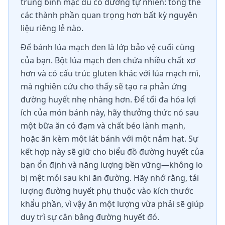
trung bình mặc dù có đường tự nhiên: tổng thể
các thành phần quan trọng hơn bất kỳ nguyên
liệu riêng lẻ nào.
Đế bánh lúa mạch đen là lớp bảo vệ cuối cùng
của bạn. Bột lúa mạch đen chứa nhiều chất xơ
hơn và có cấu trúc gluten khác với lúa mạch mì,
mà nghiên cứu cho thấy sẽ tạo ra phản ứng
đường huyết nhẹ nhàng hơn. Để tối đa hóa lợi
ích của món bánh này, hãy thưởng thức nó sau
một bữa ăn có đạm và chất béo lành mạnh,
hoặc ăn kèm một lát bánh với một nắm hạt. Sự
kết hợp này sẽ giữ cho biểu đồ đường huyết của
bạn ổn định và năng lượng bền vững—không lo
bị mệt mỏi sau khi ăn đường. Hãy nhớ rằng, tải
lượng đường huyết phụ thuộc vào kích thước
khẩu phần, vì vậy ăn một lượng vừa phải sẽ giúp
duy trì sự cân bằng đường huyết đó.