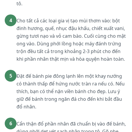
tô.
4
Cho tất cả các loại gia vị tạo mùi thơm vào: bột
đinh hương, quế, nhục đậu khấu, chiết xuất vani,
gừng tươi nạo và vỏ cam bào. Cuối cùng cho mật
ong vào. Dùng phới lồng hoặc máy đánh trứng
trộn đều tất cả trong khoảng 2-3 phút cho đến
khi phần nhân thật mịn và hòa quyện hoàn toàn.
5
Đặt đế bánh pie đông lạnh lên một khay nướng
có thành thấp để hứng nước tràn ra nếu có. Nếu
thích, bạn có thể nặn viền bánh cho đẹp. Lưu ý
giữ đế bánh trong ngăn đá cho đến khi bắt đầu
đổ nhân.
6
Cẩn thận đổ phần nhân đã chuẩn bị vào đế bánh,
dùng phới dẹt vét sạch nhân trong tô. Gõ nhẹ