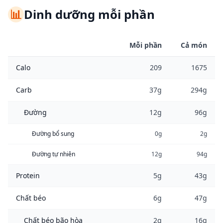
📊
Dinh dưỡng mỗi phần
Mỗi phần
Cả món
Calo
209
1675
Carb
37g
294g
Đường
12g
96g
Đường bổ sung
0g
2g
Đường tự nhiên
12g
94g
Protein
5g
43g
Chất béo
6g
47g
Chất béo bão hòa
2g
16g