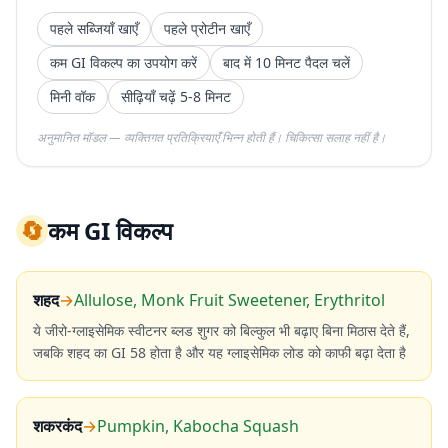
पहले सब्जियाँ खाएँ
पहले प्रोटीन खाएँ
कम GI विकल्प का उपयोग करें
बाद में 10 मिनट पैदल चलें
मिनी वॉक
सीढ़ियाँ चढ़ें 5-8 मिनट
अनुमानित मॉडल — व्यक्तिगत प्रतिक्रियाएँ भिन्न होती हैं। चिकित्सा सलाह नहीं है।
🔄
कम GI विकल्प
शहद
→
Allulose, Monk Fruit Sweetener, Erythritol
ये जीरो-ग्लाइसेमिक स्वीटनर ब्लड शुगर को बिल्कुल भी बढ़ाए बिना मिठास देते हैं,
जबकि शहद का GI 58 होता है और यह ग्लाइसेमिक लोड को काफी बढ़ा देता है
शकरकंद
→
Pumpkin, Kabocha Squash