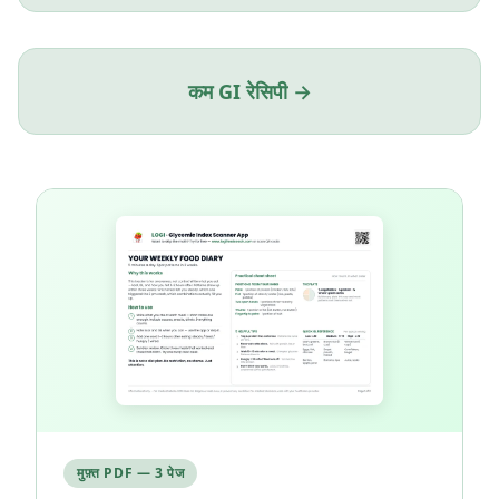
कम GI रेसिपी →
मुफ़्त PDF — 3 पेज