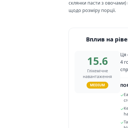
склянки пасти з овочами)
щодо розміру порції.
Вплив на ріве
Ця 
15.6
4 г
спр
Глікемічне
навантаження
MEDIUM
ПО
Ea
✓
cr
Ke
✓
ha
Ta
✓
bl