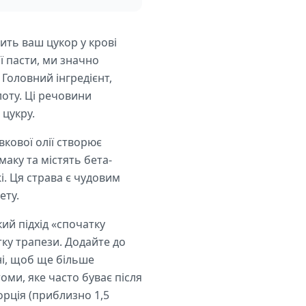
сить ваш цукор у крові
ї пасти, ми значно
 Головний інгредієнт,
лоту. Ці речовини
 цукру.
вкової олії створює
аку та містять бета-
. Ця страва є чудовим
ету.
кий підхід «спочатку
ку трапези. Додайте до
ні, щоб ще більше
оми, яке часто буває після
орція (приблизно 1,5