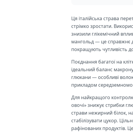
Ця італійська страва пере
стрімко зростати. Викори
знизили глікемічний вплив
мангольд — це справжнє дж
покращують чутливість до
Поєднання багатої на кліт
ідеальний баланс макронут
глюкани — особливі волок
прикладом середземноморсь
Для найкращого контролю ц
овочі» знижує стрибки гл
страви нежирний білок, на
стабілізувати цукор. Цільн
рафінованих продуктів. Це