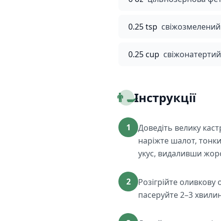
0.25 tsp
свіжозмелений
0.25 cup
свіжонатертий
👨‍🍳
Інструкції
1
Доведіть велику каст
наріжте шалот, тонк
укус, видаливши жорс
2
Розігрійте оливкову 
пасеруйте 2–3 хвилин