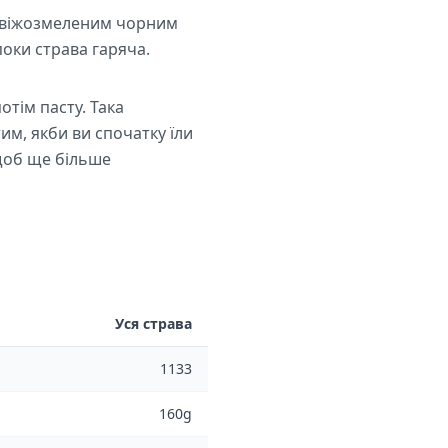
ю свіжозмеленим чорним
поки страва гаряча.
отім пасту. Така
им, якби ви спочатку їли
 щоб ще більше
Уся страва
1133
160g