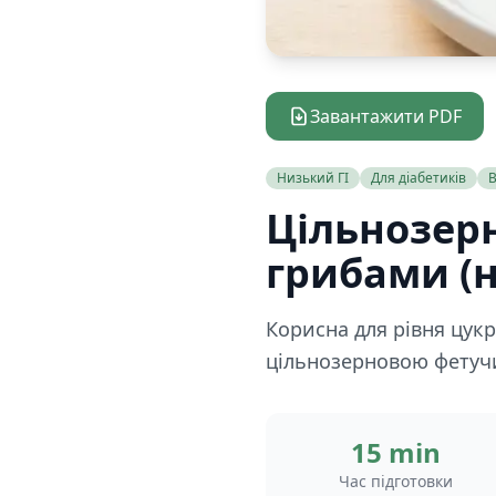
Завантажити PDF
Низький ГІ
Для діабетиків
В
Цільнозер
грибами (н
Корисна для рівня цук
цільнозерновою фетучин
15 min
Час підготовки