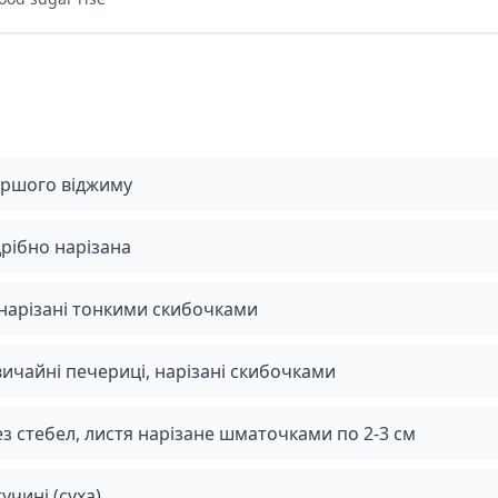
ершого віджиму
дрібно нарізана
 нарізані тонкими скибочками
вичайні печериці, нарізані скибочками
ез стебел, листя нарізане шматочками по 2-3 см
чині (суха)