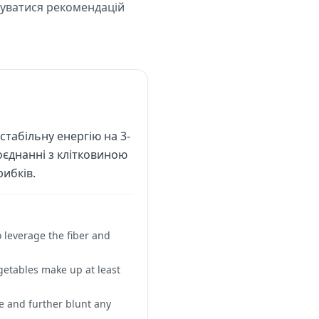
муватися рекомендацій
стабільну енергію на 3-
поєднанні з клітковиною
ибків.
 leverage the fiber and
getables make up at least
e and further blunt any