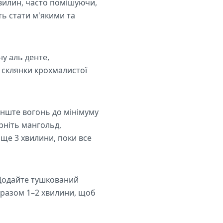
хвилин, часто помішуючи,
ть стати м'якими та
ну аль денте,
4 склянки крохмалистої
енште вогонь до мінімуму
рніть мангольд,
 ще 3 хвилини, поки все
 Додайте тушкований
е разом 1–2 хвилини, щоб