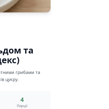
ьдом та
екс)
матними грибами та
ів цукру.
4
Порції