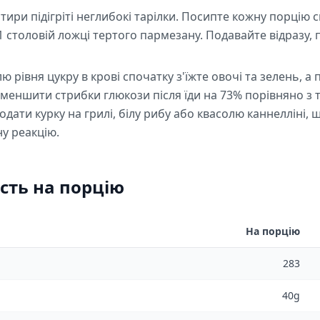
отири підігріті неглибокі тарілки. Посипте кожну порці
1 столовій ложці тертого пармезану. Подавайте відразу, 
рівня цукру в крові спочатку з'їжте овочі та зелень, а п
меншити стрибки глюкози після їди на 73% порівняно з т
одати курку на грилі, білу рибу або квасолю каннелліні,
у реакцію.
сть на порцію
На порцію
283
40g