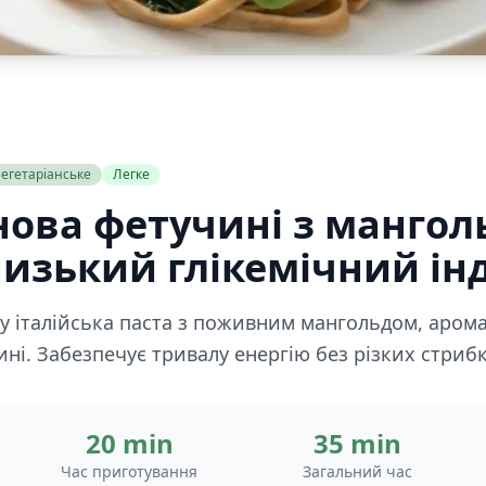
егетаріанське
Легке
нова фетучині з мангол
изький глікемічний інд
ру італійська паста з поживним мангольдом, аро
і. Забезпечує тривалу енергію без різких стрибк
20 min
35 min
Час приготування
Загальний час