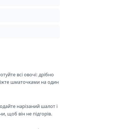
отуйте всі овочі: дрібно
ріжте шматочками на один
Додайте нарізаний шалот і
и, щоб він не підгорів.