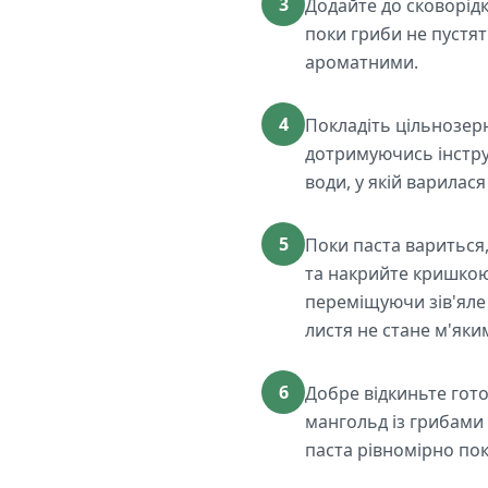
3
Додайте до сковорід
поки гриби не пустят
ароматними.
4
Покладіть цільнозерн
дотримуючись інструк
води, у якій варилас
5
Поки паста вариться,
та накрийте кришкою
переміщуючи зів'яле 
листя не стане м'яки
6
Добре відкиньте гото
мангольд із грибами 
паста рівномірно по