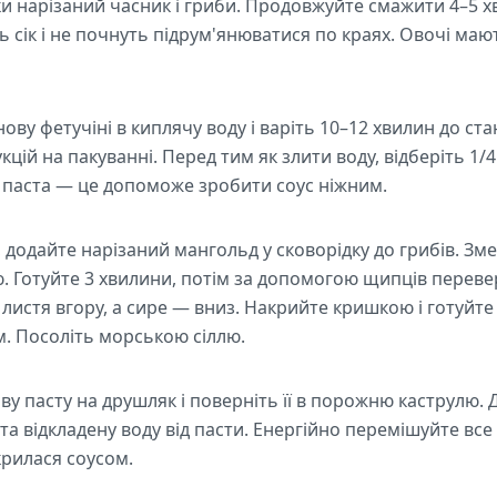
ки нарізаний часник і гриби. Продовжуйте смажити 4–5 
ь сік і не почнуть підрум'янюватися по краях. Овочі маю
ову фетучіні в киплячу воду і варіть 10–12 хвилин до ста
цій на пакуванні. Перед тим як злити воду, відберіть 1/
я паста — це допоможе зробити соус ніжним.
 додайте нарізаний мангольд у сковорідку до грибів. Зм
. Готуйте 3 хвилини, потім за допомогою щипців переве
листя вгору, а сире — вниз. Накрийте кришкою і готуйте
м. Посоліть морською сіллю.
ву пасту на друшляк і поверніть її в порожню каструлю.
та відкладену воду від пасти. Енергійно перемішуйте вс
крилася соусом.