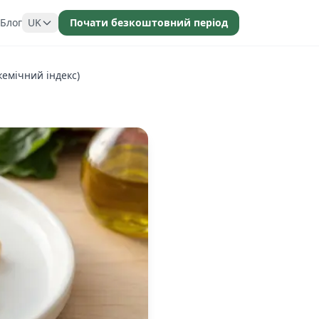
Блог
UK
Почати безкоштовний період
кемічний індекс)