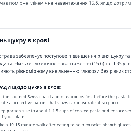
 має помірне глікемічне навантаження 15,6, якщо дотри
нь цукру в крові
страва забезпечує поступове підвищення рівня цукру та 
одини. Низьке глікемічне навантаження (15,6) та ГІ 35 у 
ияють рівномірному вивільненню глюкози без різких стр
РАДИ ЩОДО ЦУКРУ В КРОВІ
t the sautéed Swiss chard and mushrooms first before the pasta to
eate a protective barrier that slows carbohydrate absorption
ep portion size to about 1-1.5 cups of cooked pasta and ensure ve
lf your plate
ke a 10-15 minute walk after eating to help muscles absorb glucos
ood sugar rise