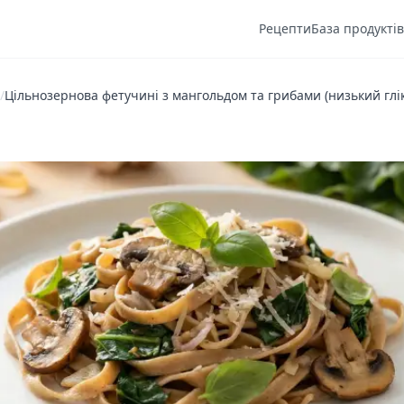
Рецепти
База продуктів
/
Цільнозернова фетучині з мангольдом та грибами (низький глі