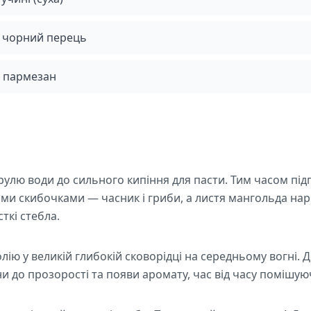
 чорний перець
 пармезан
рулю води до сильного кипіння для пасти. Тим часом підг
ими скибочками — часник і гриби, а листя мангольда на
ткі стебла.
олію у великій глибокій сковорідці на середньому вогні. 
и до прозорості та появи аромату, час від часу помішуюч