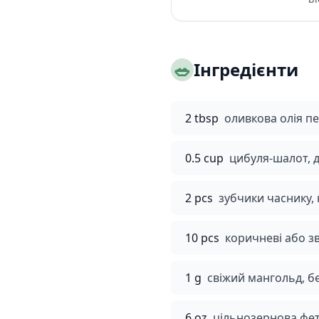
🥗
Інгредієнти
2 tbsp
оливкова олія п
0.5 cup
цибуля-шалот, 
2 pcs
зубчики часнику,
10 pcs
коричневі або з
1 g
свіжий мангольд, б
6 oz
цільнозернова фету