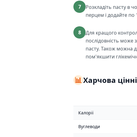
7
Розкладіть пасту в ч
перцем і додайте по 
8
Для кращого контролю 
послідовність може з
пасту. Також можна д
пом'якшити глікемічн
📊
Харчова цінні
Калорії
Вуглеводи