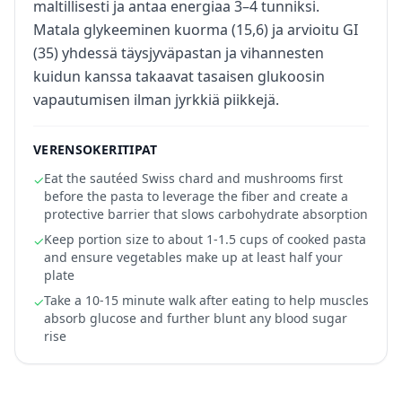
maltillisesti ja antaa energiaa 3–4 tunniksi.
Matala glykeeminen kuorma (15,6) ja arvioitu GI
(35) yhdessä täysjyväpastan ja vihannesten
kuidun kanssa takaavat tasaisen glukoosin
vapautumisen ilman jyrkkiä piikkejä.
VERENSOKERITIPAT
Eat the sautéed Swiss chard and mushrooms first
✓
before the pasta to leverage the fiber and create a
protective barrier that slows carbohydrate absorption
Keep portion size to about 1-1.5 cups of cooked pasta
✓
and ensure vegetables make up at least half your
plate
Take a 10-15 minute walk after eating to help muscles
✓
absorb glucose and further blunt any blood sugar
rise