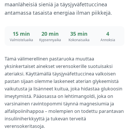
maanläheisiä sieniä ja täysjyväfettuccinea
antamassa tasaista energiaa ilman piikkejä.
15 min
20 min
35 min
4
Valmisteluaika
Kypsennyaika
Kokonaisaika
Annoksia
Tämä välimerellinen pastaruoka muuttaa
yksinkertaiset ainekset verensokerille suotuisaksi
ateriaksi. Käyttämällä täysjyväfettuccinea valkoisen
pastan sijaan olemme laskeneet aterian glykeemistä
vaikutusta ja lisänneet kuitua, joka hidastaa glukoosin
imeytymistä. Pääosassa on lehtimangoldi, joka on
varsinainen ravintopommi täynnä magnesiumia ja
alfalipoiinihappoa – molempien on todettu parantavan
insuliiniherkkyyttä ja tukevan terveitä
verensokeritasoja.