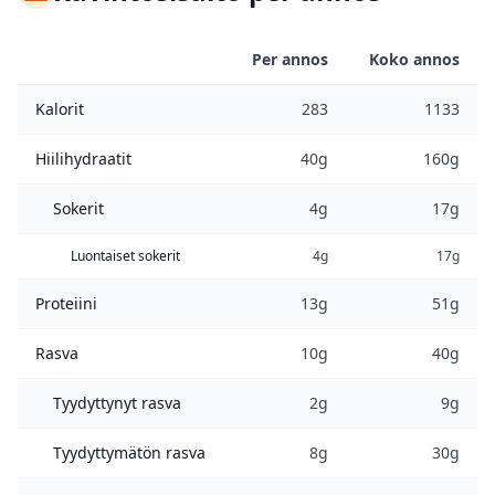
Per annos
Koko annos
Kalorit
283
1133
Hiilihydraatit
40g
160g
Sokerit
4g
17g
Luontaiset sokerit
4g
17g
Proteiini
13g
51g
Rasva
10g
40g
Tyydyttynyt rasva
2g
9g
Tyydyttymätön rasva
8g
30g