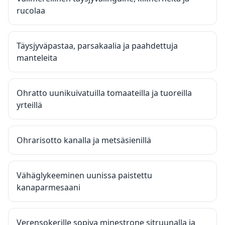
rucolaa
Täysjyväpastaa, parsakaalia ja paahdettuja
manteleita
Ohratto uunikuivatuilla tomaateilla ja tuoreilla
yrteillä
Ohrarisotto kanalla ja metsäsienillä
Vähäglykeeminen uunissa paistettu
kanaparmesaani
Verensokerille sopiva minestrone sitruunalla ja