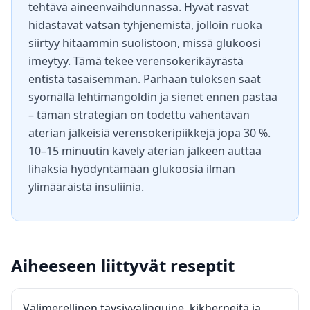
tehtävä aineenvaihdunnassa. Hyvät rasvat
hidastavat vatsan tyhjenemistä, jolloin ruoka
siirtyy hitaammin suolistoon, missä glukoosi
imeytyy. Tämä tekee verensokerikäyrästä
entistä tasaisemman. Parhaan tuloksen saat
syömällä lehtimangoldin ja sienet ennen pastaa
– tämän strategian on todettu vähentävän
aterian jälkeisiä verensokeripiikkejä jopa 30 %.
10–15 minuutin kävely aterian jälkeen auttaa
lihaksia hyödyntämään glukoosia ilman
ylimääräistä insuliinia.
Aiheeseen liittyvät reseptit
Välimerellinen täysjyvälinguine, kikherneitä ja