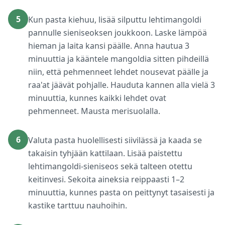
5
Kun pasta kiehuu, lisää silputtu lehtimangoldi
pannulle sieniseoksen joukkoon. Laske lämpöä
hieman ja laita kansi päälle. Anna hautua 3
minuuttia ja kääntele mangoldia sitten pihdeillä
niin, että pehmenneet lehdet nousevat päälle ja
raa'at jäävät pohjalle. Hauduta kannen alla vielä 3
minuuttia, kunnes kaikki lehdet ovat
pehmenneet. Mausta merisuolalla.
6
Valuta pasta huolellisesti siivilässä ja kaada se
takaisin tyhjään kattilaan. Lisää paistettu
lehtimangoldi-sieniseos sekä talteen otettu
keitinvesi. Sekoita aineksia reippaasti 1–2
minuuttia, kunnes pasta on peittynyt tasaisesti ja
kastike tarttuu nauhoihin.