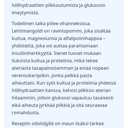
hiilihydraattien pilkkoutumista ja glukoosin
imeytymistä.
Todellinen taika piilee vihanneksissa.
Lehtimangoldi on ravintopommi, joka sisältää
kuitua, magnesiumia ja alfalipoiinihappoa –
yhdistettä, joka voi auttaa parantamaan
insuliiniherkkyyttä. Sienet tuovat mukaan
liukoista kuitua ja proteiinia, mikä tekee
ateriasta tasapainoisemman ja estää nopean
verensokeripiikin, jonka pelkkä pasta
aiheuttaisi. Kun syöt kuitua ja proteiinia yhdessä
hiilihydraattien kanssa, kehosi pilkkoo aterian
hitaammin, jolloin glukoosi vapautuu tasaisesti
eikä aiheuta jyrkkää piikkiä ja sitä seuraavaa
romahdusta.
Reseptin oliiviöljyllä on maun lisäksi tärkeä