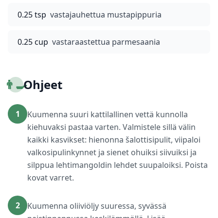
0.25 tsp
vastajauhettua mustapippuria
0.25 cup
vastaraastettua parmesaania
👨‍🍳
Ohjeet
1
Kuumenna suuri kattilallinen vettä kunnolla
kiehuvaksi pastaa varten. Valmistele sillä välin
kaikki kasvikset: hienonna šalottisipulit, viipaloi
valkosipulinkynnet ja sienet ohuiksi siivuiksi ja
silppua lehtimangoldin lehdet suupaloiksi. Poista
kovat varret.
2
Kuumenna oliiviöljy suuressa, syvässä