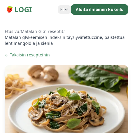
LOGI
FI
Aloita ilmainen kokeilu
Etusivu
/
Matalan GI:n reseptit
/
Matalan glykeemisen indeksin täysjyväfettuccine, paistettua
lehtimangoldia ja sieniä
← Takaisin resepteihin