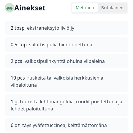
🥗
Ainekset
Metrinen
Brittiläinen
2 tbsp
ekstraneitsytoliiviöljy
0.5 cup
salottisipulia hienonnettuna
2 pcs
valkosipulinkynttä ohuina viipaleina
10 pcs
ruskeita tai valkoisia herkkusieniä
viipaloituna
1 g
tuoretta lehtimangoldia, ruodit poistettuna ja
lehdet paloiteltuna
6 oz
täysjyväfettuccinea, keittämättömänä