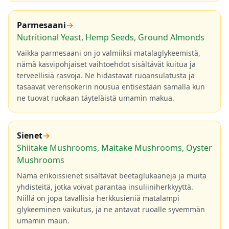
Parmesaani
→
Nutritional Yeast, Hemp Seeds, Ground Almonds
Vaikka parmesaani on jo valmiiksi matalaglykeemistä,
nämä kasvipohjaiset vaihtoehdot sisältävät kuitua ja
terveellisiä rasvoja. Ne hidastavat ruoansulatusta ja
tasaavat verensokerin nousua entisestään samalla kun
ne tuovat ruokaan täyteläistä umamin makua.
Sienet
→
Shiitake Mushrooms, Maitake Mushrooms, Oyster
Mushrooms
Nämä erikoissienet sisältävät beetaglukaaneja ja muita
yhdisteitä, jotka voivat parantaa insuliiniherkkyyttä.
Niillä on jopa tavallisia herkkusieniä matalampi
glykeeminen vaikutus, ja ne antavat ruoalle syvemmän
umamin maun.