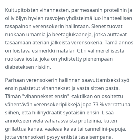
Kuitupitoisten vihannesten, parmesaanin proteiinin ja
oliiviöljyn hyvien rasvojen yhdistelmä luo ihanteellisen
tasapainon verensokerin hallintaan. Sienet tuovat
ruokaan umamia ja beetaglukaaneja, jotka auttavat
tasaamaan aterian jälkeistä verensokeria. Tämä annos
on loistava esimerkki matalan GI:n välimerellisestä
ruokavaliosta, joka on yhdistetty pienempään
diabeteksen riskiin.
Parhaan verensokerin hallinnan saavuttamiseksi syö
ensin paistetut vihannekset ja vasta sitten pasta.
Tämän "vihannekset ensin" -taktiikan on osoitettu
vähentävän verensokeripiikkejä jopa 73 % verrattuna
siihen, että hiilihydraatit syötäisiin ensin. Lisää
annokseen vielä vähärasvaista proteiinia, kuten
grillattua kanaa, vaaleaa kalaa tai cannellini-papuja,
jotta verensokeri pysyy entistä tasaisempana.