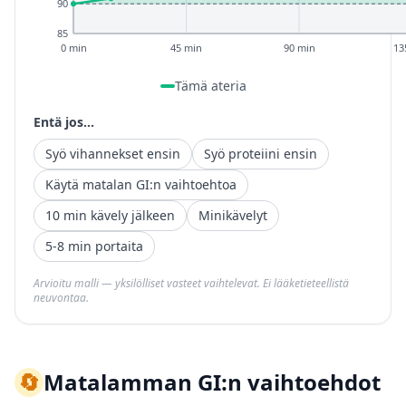
90
85
0 min
45 min
90 min
13
Tämä ateria
Entä jos...
Syö vihannekset ensin
Syö proteiini ensin
Käytä matalan GI:n vaihtoehtoa
10 min kävely jälkeen
Minikävelyt
5-8 min portaita
Arvioitu malli — yksilölliset vasteet vaihtelevat. Ei lääketieteellistä
neuvontaa.
🔄
Matalamman GI:n vaihtoehdot