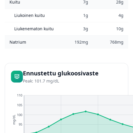
Kuitu
7g
28g
Liukoinen kuitu
1g
4g
Liukenematon kuitu
3g
10g
Natrium
192mg
768mg
Ennustettu glukoosivaste
Peak: 101.7 mg/dL
110
105
100
mg/dL
95