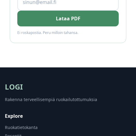
Lataa PDF
Ei roskapostia. Peru milloin tahansa.
LOGI
Rakenna terveellisempiä ruokailutottumuksia
Explore
Ruokatietokanta
Reseptit