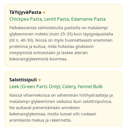
TäYsjyväPasta
→
Chickpea Pasta, Lentil Pasta, Edamame Pasta
Palkokasveista valmistetuilla pastoilla on matalampi
glykeeminen indeksi (noin 25–35) kuin täysjyväpastalla
(GI n. 40–50). Niissä on myös huomattavasti enemmän
proteiinia ja kuitua, mikä hidastaa glukoosin
imeytymistä entisestään ja laskee aterian
kokonaisglykeemistä kuormaa.
Salottisipuli
→
Leek (Green Parts Only), Celery, Fennel Bulb
Näissä vihanneksissa on vähemmän hiilihydraatteja ja
matalampi glykeeminen vaikutus kuin salottisipulissa.
Ne auttavat pienentämään annoksen
kokonaisglykemiaa, mutta tuovat silti ruokaan
aromikasta makua ja rakennetta.