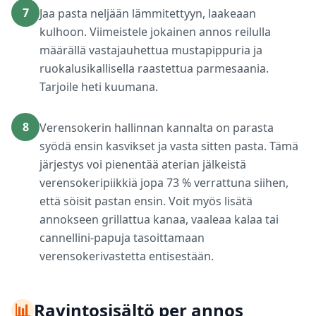
7
Jaa pasta neljään lämmitettyyn, laakeaan
kulhoon. Viimeistele jokainen annos reilulla
määrällä vastajauhettua mustapippuria ja
ruokalusikallisella raastettua parmesaania.
Tarjoile heti kuumana.
8
Verensokerin hallinnan kannalta on parasta
syödä ensin kasvikset ja vasta sitten pasta. Tämä
järjestys voi pienentää aterian jälkeistä
verensokeripiikkiä jopa 73 % verrattuna siihen,
että söisit pastan ensin. Voit myös lisätä
annokseen grillattua kanaa, vaaleaa kalaa tai
cannellini-papuja tasoittamaan
verensokerivastetta entisestään.
📊
Ravintosisältö per annos