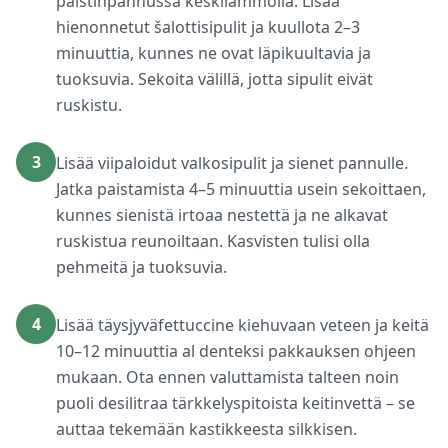
paistinpannussa keskilämmöllä. Lisää
hienonnetut šalottisipulit ja kuullota 2–3
minuuttia, kunnes ne ovat läpikuultavia ja
tuoksuvia. Sekoita välillä, jotta sipulit eivät
ruskistu.
3
Lisää viipaloidut valkosipulit ja sienet pannulle.
Jatka paistamista 4–5 minuuttia usein sekoittaen,
kunnes sienistä irtoaa nestettä ja ne alkavat
ruskistua reunoiltaan. Kasvisten tulisi olla
pehmeitä ja tuoksuvia.
4
Lisää täysjyväfettuccine kiehuvaan veteen ja keitä
10–12 minuuttia al denteksi pakkauksen ohjeen
mukaan. Ota ennen valuttamista talteen noin
puoli desilitraa tärkkelyspitoista keitinvettä – se
auttaa tekemään kastikkeesta silkkisen.