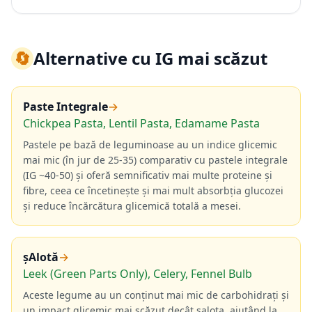
🔄
Alternative cu IG mai scăzut
Paste Integrale
→
Chickpea Pasta, Lentil Pasta, Edamame Pasta
Pastele pe bază de leguminoase au un indice glicemic
mai mic (în jur de 25-35) comparativ cu pastele integrale
(IG ~40-50) și oferă semnificativ mai multe proteine și
fibre, ceea ce încetinește și mai mult absorbția glucozei
și reduce încărcătura glicemică totală a mesei.
șAlotă
→
Leek (Green Parts Only), Celery, Fennel Bulb
Aceste legume au un conținut mai mic de carbohidrați și
un impact glicemic mai scăzut decât șalota, ajutând la