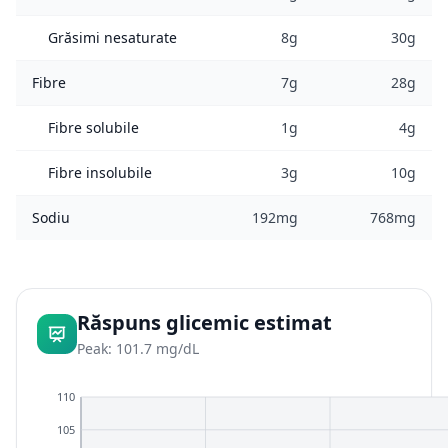
Grăsimi nesaturate
8g
30g
Fibre
7g
28g
Fibre solubile
1g
4g
Fibre insolubile
3g
10g
Sodiu
192mg
768mg
Răspuns glicemic estimat
Peak: 101.7 mg/dL
110
105