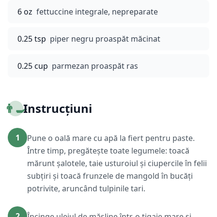
6 oz
fettuccine integrale, nepreparate
0.25 tsp
piper negru proaspăt măcinat
0.25 cup
parmezan proaspăt ras
👨‍🍳
Instrucțiuni
1
Pune o oală mare cu apă la fiert pentru paste.
Între timp, pregătește toate legumele: toacă
mărunt șalotele, taie usturoiul și ciupercile în felii
subțiri și toacă frunzele de mangold în bucăți
potrivite, aruncând tulpinile tari.
2
Încinge uleiul de măsline într-o tigaie mare și