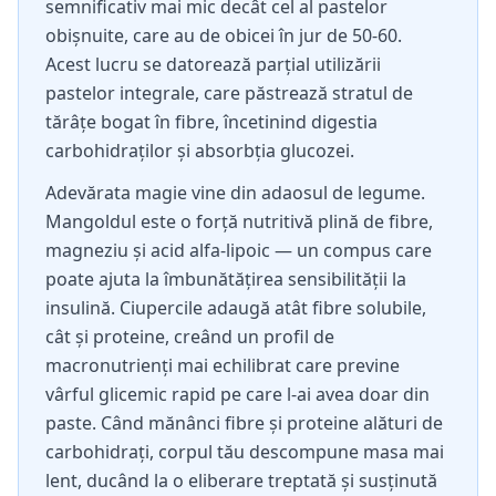
semnificativ mai mic decât cel al pastelor
obișnuite, care au de obicei în jur de 50-60.
Acest lucru se datorează parțial utilizării
pastelor integrale, care păstrează stratul de
tărâțe bogat în fibre, încetinind digestia
carbohidraților și absorbția glucozei.
Adevărata magie vine din adaosul de legume.
Mangoldul este o forță nutritivă plină de fibre,
magneziu și acid alfa-lipoic — un compus care
poate ajuta la îmbunătățirea sensibilității la
insulină. Ciupercile adaugă atât fibre solubile,
cât și proteine, creând un profil de
macronutrienți mai echilibrat care previne
vârful glicemic rapid pe care l-ai avea doar din
paste. Când mănânci fibre și proteine alături de
carbohidrați, corpul tău descompune masa mai
lent, ducând la o eliberare treptată și susținută