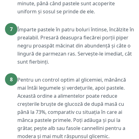
minute, până când pastele sunt acoperite
uniform și sosul se prinde de ele.
7
Împarte pastele în patru boluri întinse, încălzite în
prealabil. Presară deasupra fiecărei porții piper
negru proaspăt măcinat din abundență și câte o
lingură de parmezan ras. Servește-le imediat, cât
sunt fierbinți.
8
Pentru un control optim al glicemiei, mănâncă
mai întâi legumele și verdețurile, apoi pastele.
Această ordine a alimentelor poate reduce
creșterile bruște de glucoză de după masă cu
până la 73%, comparativ cu situația în care ai
mânca pastele primele. Poți adăuga și pui la
grătar, pește alb sau fasole cannellini pentru a
modera și mai mult răspunsul glicemic.