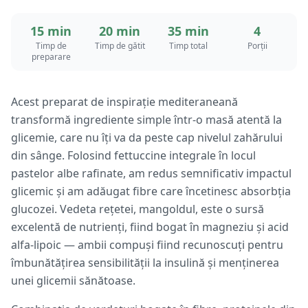
15 min
20 min
35 min
4
Timp de
Timp de gătit
Timp total
Porții
preparare
Acest preparat de inspirație mediteraneană
transformă ingrediente simple într-o masă atentă la
glicemie, care nu îți va da peste cap nivelul zahărului
din sânge. Folosind fettuccine integrale în locul
pastelor albe rafinate, am redus semnificativ impactul
glicemic și am adăugat fibre care încetinesc absorbția
glucozei. Vedeta rețetei, mangoldul, este o sursă
excelentă de nutrienți, fiind bogat în magneziu și acid
alfa-lipoic — ambii compuși fiind recunoscuți pentru
îmbunătățirea sensibilității la insulină și menținerea
unei glicemii sănătoase.