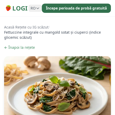
LOGI
RO
Începe perioada de probă gratuită
Acasă
/
Rețete cu IG scăzut
/
Fettuccine integrale cu mangold sotat și ciuperci (indice
glicemic scăzut)
← Înapoi la rețete