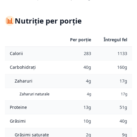
📊
Nutriție per porție
Per porție
Întregul fel
Calorii
283
1133
Carbohidrați
40g
160g
Zaharuri
4g
17g
Zaharuri naturale
4g
17g
Proteine
13g
51g
Grăsimi
10g
40g
Grăsimi saturate
2g
9g