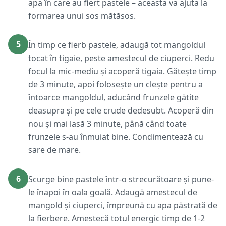
apa în care au fiert pastele – aceasta va ajuta la
formarea unui sos mătăsos.
5
În timp ce fierb pastele, adaugă tot mangoldul
tocat în tigaie, peste amestecul de ciuperci. Redu
focul la mic-mediu și acoperă tigaia. Gătește timp
de 3 minute, apoi folosește un clește pentru a
întoarce mangoldul, aducând frunzele gătite
deasupra și pe cele crude dedesubt. Acoperă din
nou și mai lasă 3 minute, până când toate
frunzele s-au înmuiat bine. Condimentează cu
sare de mare.
6
Scurge bine pastele într-o strecurătoare și pune-
le înapoi în oala goală. Adaugă amestecul de
mangold și ciuperci, împreună cu apa păstrată de
la fierbere. Amestecă totul energic timp de 1-2