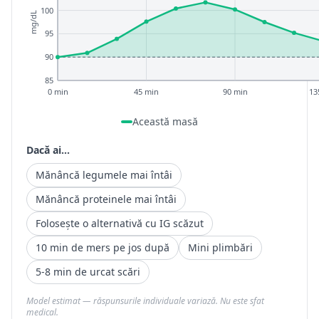
100
mg/dL
95
90
85
0 min
45 min
90 min
13
Această masă
Dacă ai...
Mănâncă legumele mai întâi
Mănâncă proteinele mai întâi
Folosește o alternativă cu IG scăzut
10 min de mers pe jos după
Mini plimbări
5-8 min de urcat scări
Model estimat — răspunsurile individuale variază. Nu este sfat
medical.