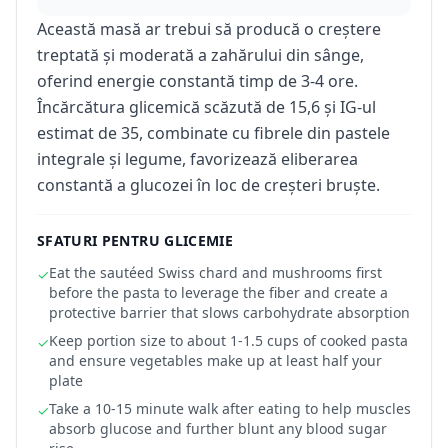
Această masă ar trebui să producă o creștere
treptată și moderată a zahărului din sânge,
oferind energie constantă timp de 3-4 ore.
Încărcătura glicemică scăzută de 15,6 și IG-ul
estimat de 35, combinate cu fibrele din pastele
integrale și legume, favorizează eliberarea
constantă a glucozei în loc de creșteri bruște.
SFATURI PENTRU GLICEMIE
Eat the sautéed Swiss chard and mushrooms first
✓
before the pasta to leverage the fiber and create a
protective barrier that slows carbohydrate absorption
Keep portion size to about 1-1.5 cups of cooked pasta
✓
and ensure vegetables make up at least half your
plate
Take a 10-15 minute walk after eating to help muscles
✓
absorb glucose and further blunt any blood sugar