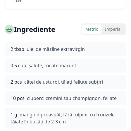
rise
🥗
Ingrediente
Metric
Imperial
2 tbsp
ulei de măsline extravirgin
0.5 cup
șalote, tocate mărunt
2 pcs
căței de usturoi, tăiați feliuțe subțiri
10 pcs
ciuperci cremini sau champignon, feliate
1 g
mangold proaspăt, fără tulpini, cu frunzele
tăiate în bucăți de 2-3 cm