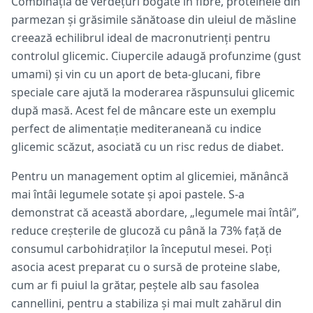
Combinația de verdețuri bogate în fibre, proteinele din
parmezan și grăsimile sănătoase din uleiul de măsline
creează echilibrul ideal de macronutrienți pentru
controlul glicemic. Ciupercile adaugă profunzime (gust
umami) și vin cu un aport de beta-glucani, fibre
speciale care ajută la moderarea răspunsului glicemic
după masă. Acest fel de mâncare este un exemplu
perfect de alimentație mediteraneană cu indice
glicemic scăzut, asociată cu un risc redus de diabet.
Pentru un management optim al glicemiei, mănâncă
mai întâi legumele sotate și apoi pastele. S-a
demonstrat că această abordare, „legumele mai întâi”,
reduce creșterile de glucoză cu până la 73% față de
consumul carbohidraților la începutul mesei. Poți
asocia acest preparat cu o sursă de proteine slabe,
cum ar fi puiul la grătar, peștele alb sau fasolea
cannellini, pentru a stabiliza și mai mult zahărul din