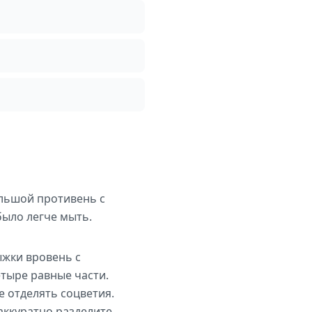
ольшой противень с
было легче мыть.
ыжки вровень с
етыре равные части.
е отделять соцветия.
аккуратно разделите