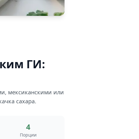
зким ГИ:
ми, мексиканскими или
ачка сахара.
4
Порции