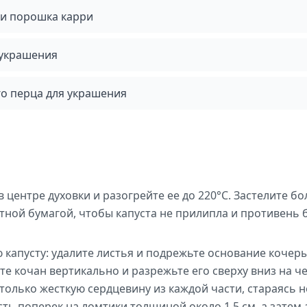
ки порошка карри
 украшения
го перца для украшения
в центре духовки и разогрейте ее до 220°C. Застелите б
ной бумагой, чтобы капуста не прилипла и противень 
 капусту: удалите листья и подрежьте основание кочер
те кочан вертикально и разрежьте его сверху вниз на ч
только жесткую сердцевину из каждой части, стараясь н
ть поперек на ломтики толщиной около 1,5 см, а затем 