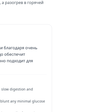
 а разогрев в горячей
ви благодаря очень
юдо обеспечит
чно подходит для
er slow digestion and
er blunt any minimal glucose