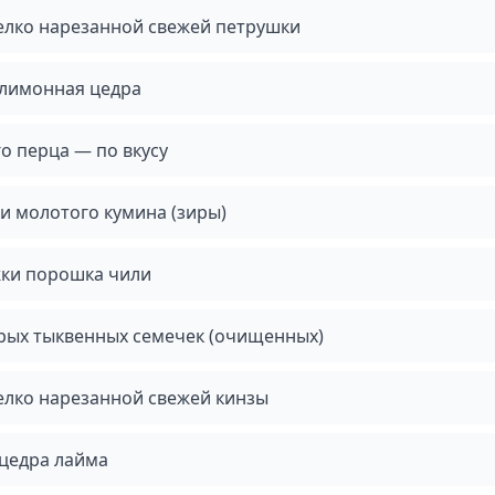
елко нарезанной свежей петрушки
 лимонная цедра
о перца — по вкусу
и молотого кумина (зиры)
жки порошка чили
ырых тыквенных семечек (очищенных)
елко нарезанной свежей кинзы
 цедра лайма