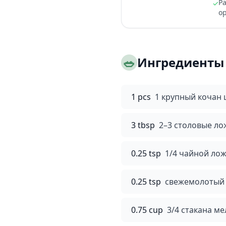
Pa
✓
op
🥗
Ингредиенты
1 pcs
1 крупный кочан 
3 tbsp
2–3 столовые лож
0.25 tsp
1/4 чайной ло
0.25 tsp
свежемолотый 
0.75 cup
3/4 стакана м