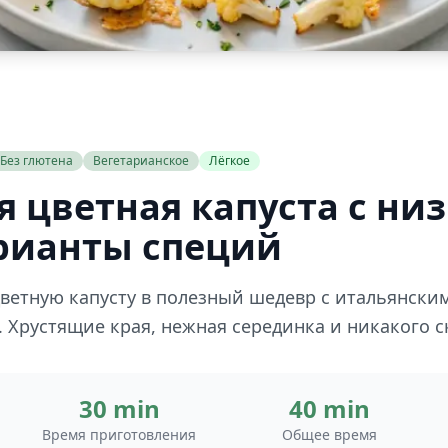
Без глютена
Вегетарианское
Лёгкое
 цветная капуста с ни
рианты специй
ветную капусту в полезный шедевр с итальянски
Хрустящие края, нежная серединка и никакого ск
30 min
40 min
Время приготовления
Общее время