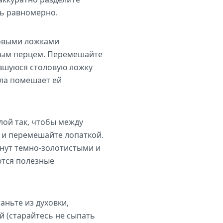
сь равномерно.
ловыми ложками
ным перцем. Перемешайте
авшуюся столовую ложку
сла помешает ей
лой так, чтобы между
и и перемешайте лопаткой.
анут темно-золотистыми и
ются полезные
аньте из духовки,
 (старайтесь не сыпать