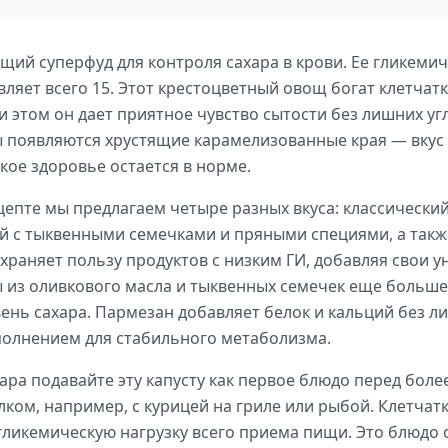
щий суперфуд для контроля сахара в крови. Ее гликемич
вляет всего 15. Этот крестоцветный овощ богат клетчат
и этом он дает приятное чувство сытости без лишних уг
ы появляются хрустящие карамелизованные края — вкус 
кое здоровье остается в норме.
епте мы предлагаем четыре разных вкуса: классический
й с тыквенными семечками и пряными специями, а так
храняет пользу продуктов с низким ГИ, добавляя свои 
 из оливкового масла и тыквенных семечек еще больш
нь сахара. Пармезан добавляет белок и кальций без ли
полнением для стабильного метаболизма.
ара подавайте эту капусту как первое блюдо перед бол
ком, например, с курицей на гриле или рыбой. Клетчатк
ликемическую нагрузку всего приема пищи. Это блюдо 