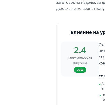
заготовок на неделю: за 
духовке легко вернет капу
Влияние на у
Ожи
2.4
низ
ста
Гликемическая
нагрузка
кон
LOW
СО
Ad
✓
en
Dr
✓
r