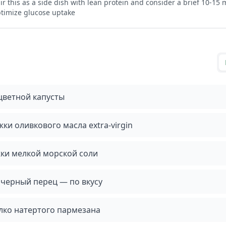
ir this as a side dish with lean protein and consider a brief 10-15 
timize glucose uptake
цветной капусты
ки оливкового масла extra-virgin
жки мелкой морской соли
черный перец — по вкусу
елко натертого пармезана