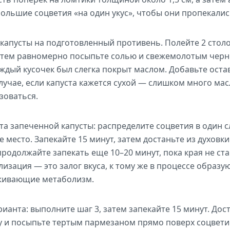
большие соцветия «на один укус», чтобы они пропекали
 капусты на подготовленный противень. Полейте 2 сто
затем равномерно посыпьте солью и свежемолотым чер
аждый кусочек был слегка покрыт маслом. Добавьте ост
случае, если капуста кажется сухой — слишком много ма
зоваться.
та запеченной капусты: распределите соцветия в один с
 место. Запекайте 15 минут, затем достаньте из духовк
 продолжайте запекать еще 10–20 минут, пока края не ст
изация — это залог вкуса, к тому же в процессе образу
живающие метаболизм.
ианта: выполните шаг 3, затем запекайте 15 минут. Дост
 и посыпьте тертым пармезаном прямо поверх соцветий