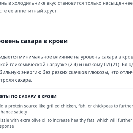
день в холодильнике вкус становится только насыщеннее,
сте ее аппетитный хруст.
ровень сахара в крови
дается минимальное влияние на уровень сахара в кро
кой гликемической нагрузке (2.4) и низкому ГИ (21). Бл
бильную энергию без резких скачков глюкозы, что отли
троля сахара.
ВЕТЫ ПО САХАРУ В КРОВИ
d a protein source like grilled chicken, fish, or chickpeas to furth
hance satiety
izzle with extra olive oil to increase healthy fats, which will furth
esponse