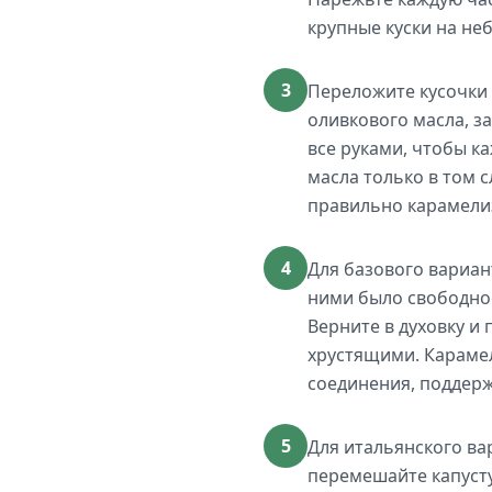
крупные куски на не
3
Переложите кусочки
оливкового масла, 
все руками, чтобы к
масла только в том 
правильно карамели
4
Для базового вариан
ними было свободное
Верните в духовку и
хрустящими. Карамел
соединения, поддер
5
Для итальянского вар
перемешайте капусту