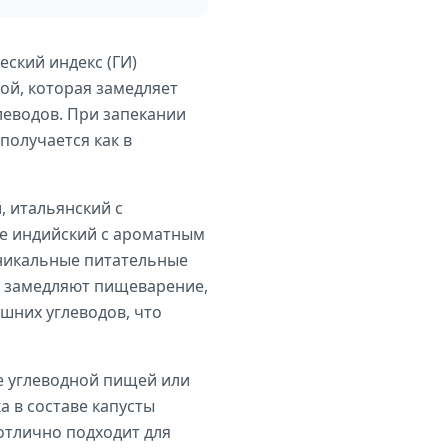
еский индекс (ГИ)
кой, которая замедляет
леводов. При запекании
получается как в
, итальянский с
же индийский с ароматным
уникальные питательные
е замедляют пищеварение,
шних углеводов, что
ее углеводной пищей или
а в составе капусты
отлично подходит для