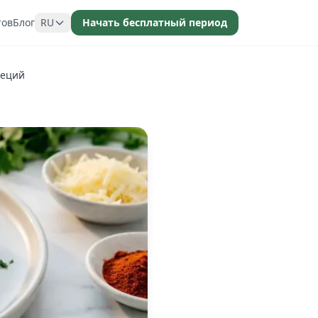
тов
Блог
RU
Начать бесплатный период
пеций