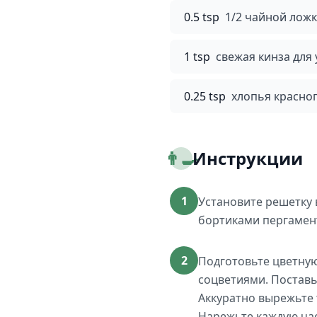
0.5 tsp
1/2 чайной лож
1 tsp
свежая кинза для
0.25 tsp
хлопья красно
👨‍🍳
Инструкции
1
Установите решетку 
бортиками пергамент
2
Подготовьте цветную
соцветиями. Поставь
Аккуратно вырежьте 
Нарежьте каждую час