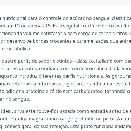
a nutricional para o controle do açúcar no sangue, classif
om um IG de apenas 15. Este vegetal crucífero é rico em fi
orcionando volume satisfatório sem carga de carboidratos
flor desenvolve bordas crocantes e caramelizadas que ent
e metabólica.
ce quatro perfis de sabor distintos—clássico, italiano com
ciarias quentes, e indiano com curry aromático. Cada var
nquanto introduz diferentes perfis nutricionais. As gordura
ais retardam ainda mais a digestão, criando uma resposta
ão adiciona proteína e cálcio sem carboidratos, tornando-
car no sangue.
 ideal, sirva esta couve-flor assada como entrada antes de
om proteína magra como frango grelhado ou peixe. A couve
glicêmica geral da sua refeição. Este prato funciona linda