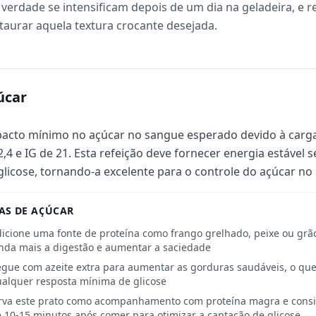
verdade se intensificam depois de um dia na geladeira, e
aurar aquela textura crocante desejada.
úcar
acto mínimo no açúcar no sangue esperado devido à carga
2,4 e IG de 21. Esta refeição deve fornecer energia estável s
glicose, tornando-a excelente para o controle do açúcar no
AS DE AÇÚCAR
icione uma fonte de proteína como frango grelhado, peixe ou grão
nda mais a digestão e aumentar a saciedade
gue com azeite extra para aumentar as gorduras saudáveis, o que
alquer resposta mínima de glicose
rva este prato como acompanhamento com proteína magra e cons
 10-15 minutos após comer para otimizar a captação de glicose