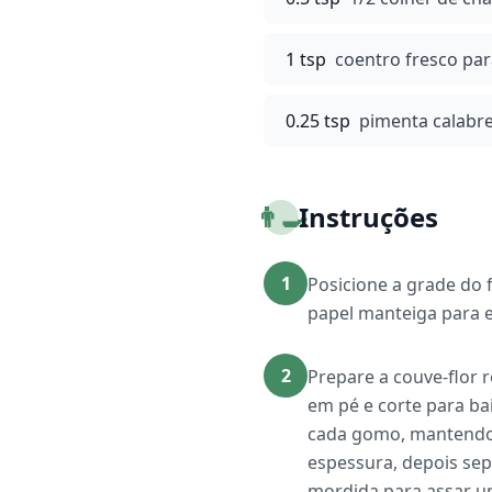
1 tsp
coentro fresco pa
0.25 tsp
pimenta calabre
👨‍🍳
Instruções
1
Posicione a grade do
papel manteiga para ev
2
Prepare a couve-flor 
em pé e corte para b
cada gomo, mantendo 
espessura, depois se
mordida para assar u