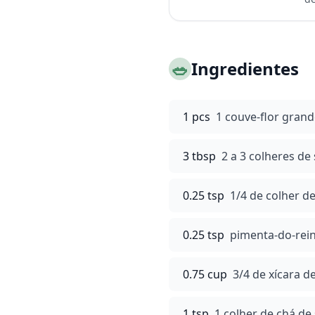
🥗
Ingredientes
1 pcs
1 couve-flor gran
3 tbsp
2 a 3 colheres de
0.25 tsp
1/4 de colher d
0.25 tsp
pimenta-do-rein
0.75 cup
3/4 de xícara 
1 tsp
1 colher de chá de 