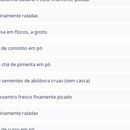
finamente raladas
sa em flocos, a gosto
á de cominho em pó
e chá de pimenta em pó
de sementes de abóbora cruas (sem casca)
 coentro fresco finamente picado
finamente raladas
á de curry em pó