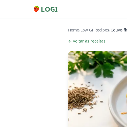
LOGI
Home
/
Low GI Recipes
/
Couve-fl
← Voltar às receitas