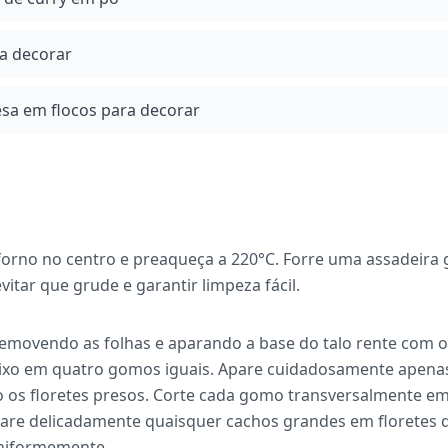
ra decorar
sa em flocos para decorar
 forno no centro e preaqueça a 220°C. Forre uma assadeir
itar que grude e garantir limpeza fácil.
removendo as folhas e aparando a base do talo rente com 
aixo em quatro gomos iguais. Apare cuidadosamente apenas
os floretes presos. Corte cada gomo transversalmente em
pare delicadamente quaisquer cachos grandes em floretes
niformemente.