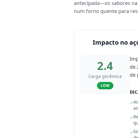
antecipada—os sabores na 
num forno quente para rest
Impacto no aç
Imp
2.4
de 
de 
Carga glicêmica
LOW
DIC
Ad
✓
ai
Re
✓
qu
Si
✓
de