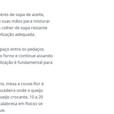
eres de sopa de azeite,
e suas mãos para misturar
 colher de sopa restante
elização adequada.
paço entre os pedaços.
ao forno e continue assando
elização é fundamental para
no, mexa a couve-flor e
assadeira onde o queijo
ueijo crocante, 10 a 20
calabresa em flocos se
ue.