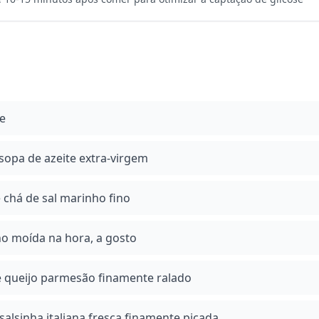
de
 sopa de azeite extra-virgem
e chá de sal marinho fino
o moída na hora, a gosto
de queijo parmesão finamente ralado
salsinha italiana fresca finamente picada