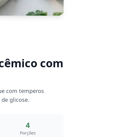
licêmico com
gue com temperos
 de glicose.
4
Porções