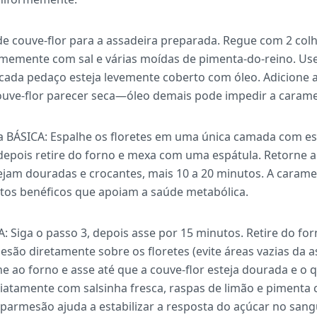
de couve-flor para a assadeira preparada. Regue com 2 colh
rmemente com sal e várias moídas de pimenta-do-reino. Us
cada pedaço esteja levemente coberto com óleo. Adicione a
couve-flor parecer seca—óleo demais pode impedir a caram
a BÁSICA: Espalhe os floretes em uma única camada com es
depois retire do forno e mexa com uma espátula. Retorne 
ejam douradas e crocantes, mais 10 a 20 minutos. A caram
tos benéficos que apoiam a saúde metabólica.
: Siga o passo 3, depois asse por 15 minutos. Retire do for
esão diretamente sobre os floretes (evite áreas vazias da 
 ao forno e asse até que a couve-flor esteja dourada e o q
atamente com salsinha fresca, raspas de limão e pimenta 
o parmesão ajuda a estabilizar a resposta do açúcar no sang