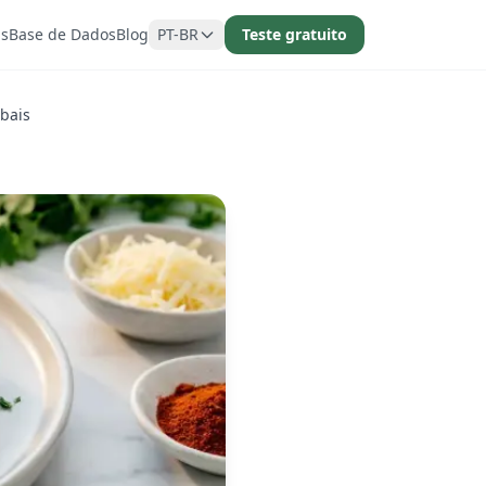
as
Base de Dados
Blog
PT-BR
Teste gratuito
obais