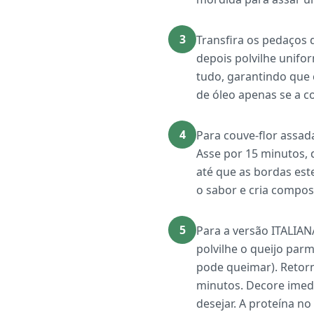
3
Transfira os pedaços 
depois polvilhe unifo
tudo, garantindo que 
de óleo apenas se a 
4
Para couve-flor assad
Asse por 15 minutos, 
até que as bordas est
o sabor e cria compos
5
Para a versão ITALIANA
polvilhe o queijo parm
pode queimar). Retorne
minutos. Decore imedi
desejar. A proteína n