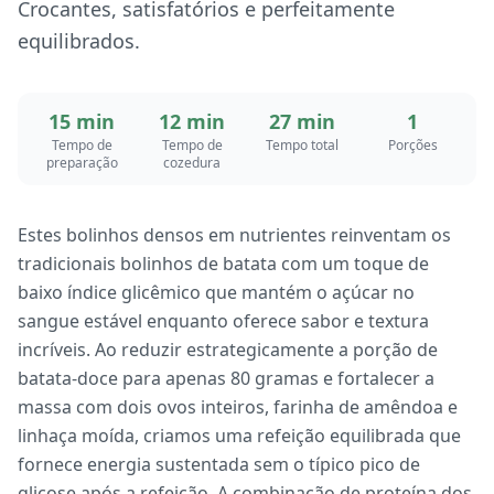
Crocantes, satisfatórios e perfeitamente
equilibrados.
15 min
12 min
27 min
1
Tempo de
Tempo de
Tempo total
Porções
preparação
cozedura
Estes bolinhos densos em nutrientes reinventam os
tradicionais bolinhos de batata com um toque de
baixo índice glicêmico que mantém o açúcar no
sangue estável enquanto oferece sabor e textura
incríveis. Ao reduzir estrategicamente a porção de
batata-doce para apenas 80 gramas e fortalecer a
massa com dois ovos inteiros, farinha de amêndoa e
linhaça moída, criamos uma refeição equilibrada que
fornece energia sustentada sem o típico pico de
glicose após a refeição. A combinação de proteína dos