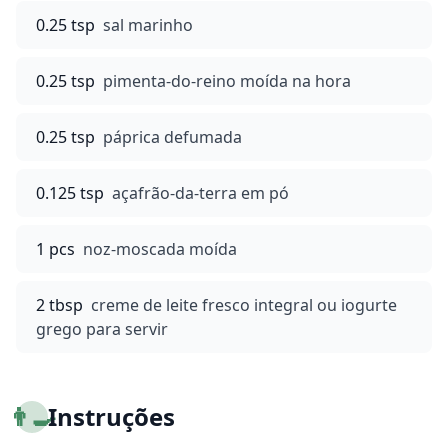
0.25 tsp
sal marinho
0.25 tsp
pimenta-do-reino moída na hora
0.25 tsp
páprica defumada
0.125 tsp
açafrão-da-terra em pó
1 pcs
noz-moscada moída
2 tbsp
creme de leite fresco integral ou iogurte
grego para servir
👨‍🍳
Instruções