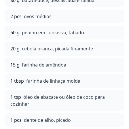
80 g
batata-doce, descascada e ralada
2 pcs
ovos médios
60 g
pepino em conserva, fatiado
20 g
cebola branca, picada finamente
15 g
farinha de amêndoa
1 tbsp
farinha de linhaça moída
1 tsp
óleo de abacate ou óleo de coco para
cozinhar
1 pcs
dente de alho, picado