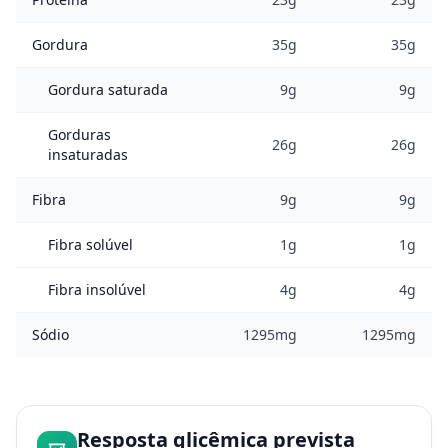
Gordura
35g
35g
Gordura saturada
9g
9g
Gorduras
26g
26g
insaturadas
Fibra
9g
9g
Fibra solúvel
1g
1g
Fibra insolúvel
4g
4g
Sódio
1295mg
1295mg
Resposta glicêmica prevista