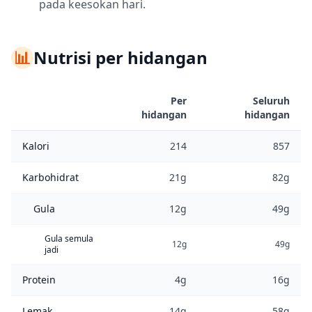
pada keesokan hari.
📊
Nutrisi per hidangan
Per
Seluruh
hidangan
hidangan
Kalori
214
857
Karbohidrat
21g
82g
Gula
12g
49g
Gula semula
12g
49g
jadi
Protein
4g
16g
Lemak
14g
58g