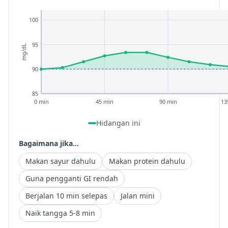
100
95
mg/dL
90
85
0 min
45 min
90 min
13
Hidangan ini
Bagaimana jika...
Makan sayur dahulu
Makan protein dahulu
Guna pengganti GI rendah
Berjalan 10 min selepas
Jalan mini
Naik tangga 5-8 min