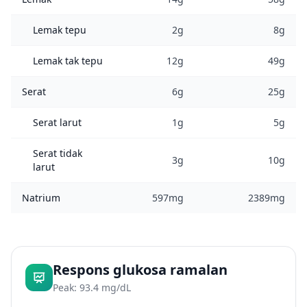
Lemak tepu
2g
8g
Lemak tak tepu
12g
49g
Serat
6g
25g
Serat larut
1g
5g
Serat tidak
3g
10g
larut
Natrium
597mg
2389mg
Respons glukosa ramalan
Peak: 93.4 mg/dL