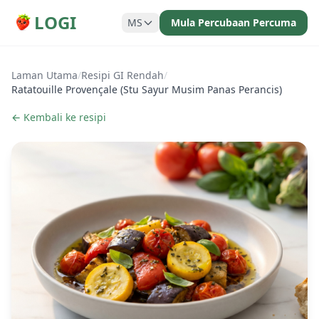
LOGI
MS
Mula Percubaan Percuma
Laman Utama
/
Resipi GI Rendah
/
Ratatouille Provençale (Stu Sayur Musim Panas Perancis)
← Kembali ke resipi