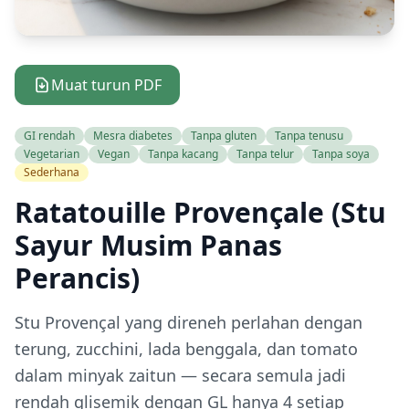
Muat turun PDF
GI rendah
Mesra diabetes
Tanpa gluten
Tanpa tenusu
Vegetarian
Vegan
Tanpa kacang
Tanpa telur
Tanpa soya
Sederhana
Ratatouille Provençale (Stu
Sayur Musim Panas
Perancis)
Stu Provençal yang direneh perlahan dengan
terung, zucchini, lada benggala, dan tomato
dalam minyak zaitun — secara semula jadi
rendah glisemik dengan GL hanya 4 setiap