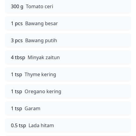
300 g
Tomato ceri
1 pcs
Bawang besar
3 pcs
Bawang putih
4 tbsp
Minyak zaitun
1 tsp
Thyme kering
1 tsp
Oregano kering
1 tsp
Garam
0.5 tsp
Lada hitam