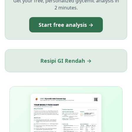
Get your free, personalized glycemic analysis in
2 minutes.
Start free analysis →
Resipi GI Rendah →