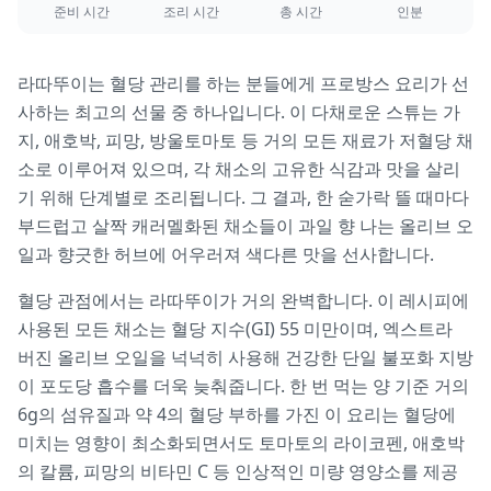
준비 시간
조리 시간
총 시간
인분
라따뚜이는 혈당 관리를 하는 분들에게 프로방스 요리가 선
사하는 최고의 선물 중 하나입니다. 이 다채로운 스튜는 가
지, 애호박, 피망, 방울토마토 등 거의 모든 재료가 저혈당 채
소로 이루어져 있으며, 각 채소의 고유한 식감과 맛을 살리
기 위해 단계별로 조리됩니다. 그 결과, 한 숟가락 뜰 때마다
부드럽고 살짝 캐러멜화된 채소들이 과일 향 나는 올리브 오
일과 향긋한 허브에 어우러져 색다른 맛을 선사합니다.
혈당 관점에서는 라따뚜이가 거의 완벽합니다. 이 레시피에
사용된 모든 채소는 혈당 지수(GI) 55 미만이며, 엑스트라
버진 올리브 오일을 넉넉히 사용해 건강한 단일 불포화 지방
이 포도당 흡수를 더욱 늦춰줍니다. 한 번 먹는 양 기준 거의
6g의 섬유질과 약 4의 혈당 부하를 가진 이 요리는 혈당에
미치는 영향이 최소화되면서도 토마토의 라이코펜, 애호박
의 칼륨, 피망의 비타민 C 등 인상적인 미량 영양소를 제공