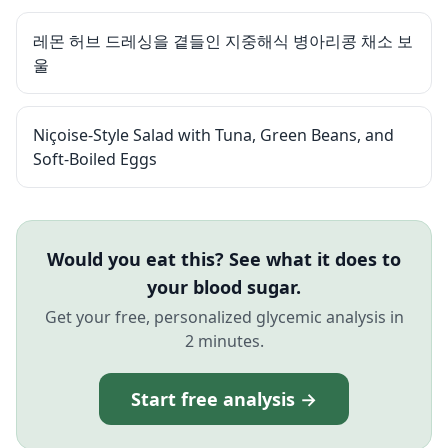
레몬 허브 드레싱을 곁들인 지중해식 병아리콩 채소 보
울
Niçoise-Style Salad with Tuna, Green Beans, and
Soft-Boiled Eggs
Would you eat this? See what it does to
your blood sugar.
Get your free, personalized glycemic analysis in
2 minutes.
Start free analysis →