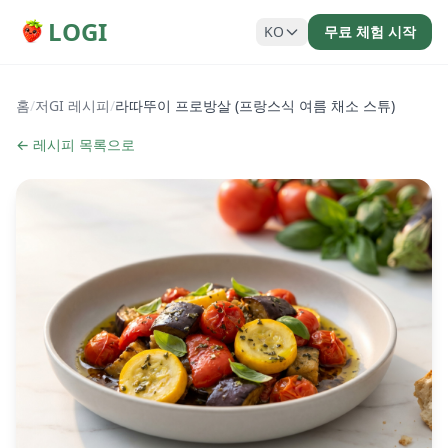
LOGI
KO
무료 체험 시작
홈
/
저GI 레시피
/
라따뚜이 프로방살 (프랑스식 여름 채소 스튜)
← 레시피 목록으로