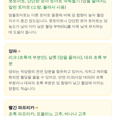
풋토마토, 단단한 로마 토마토 깍둑썰기 (양을 줄여서),
말린 토마토 (소량, 불려서 사용)
방울토마토는 다른 토마토 품종에 비해 당 함량이 높아 혈당
지수가 중간 정도입니다. 풋토마토나 단단한 로마 토마토는 당
농도가 낮아 이미 낮은 혈당 부하(GL)를 더욱 낮게 유지하는
데 도움이 됩니다.
양파
→
리크 (초록색 부분만), 샬롯 (양을 줄여서), 대파 초록 부
분
양파는 적당량의 천연 당분을 함유하고 있어서, 익히고 캐러멜
화되면 혈당을 올릴 수 있어요. 반면 리크(서양 대파)의 초록
부분이나 대파의 초록 부분은 당 함량이 낮고 혈당에 미치는
영향도 적습니다.
빨간 파프리카
→
초록 파프리카, 포블라노 고추, 바나나 고추