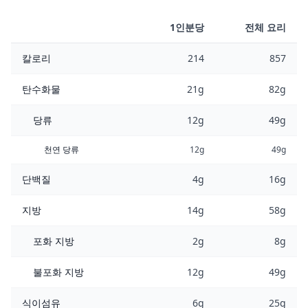
1인분당
전체 요리
칼로리
214
857
탄수화물
21g
82g
당류
12g
49g
천연 당류
12g
49g
단백질
4g
16g
지방
14g
58g
포화 지방
2g
8g
불포화 지방
12g
49g
식이섬유
6g
25g