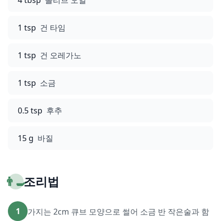
4 tbsp
올리브 오일
1 tsp
건 타임
1 tsp
건 오레가노
1 tsp
소금
0.5 tsp
후추
15 g
바질
👨‍🍳
조리법
1
가지는 2cm 큐브 모양으로 썰어 소금 반 작은술과 함