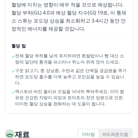
혈당에 미치는 영향이 매우 적을 것으로 예상됩니다.
혈당 부하(GL) 4.0과 예상 혈당 지수(GI) 19로, 이 통채
소 스튜는 포도당 상승을 최소화하고 3-4시간 동안 안
정적인 에너지를 제공할 것입니다.
혈당 팁
전체 혈당 부하를 낮게 유지하려면 흰쌀밥이나 빵 대신 소
✓
량의 알단테 통곡물 파스타나 퀴노아 위에 얹어 드세요.
구운 닭고기, 흰 강낭콩, 수란과 같은 단백질 공급원을 추가
✓
하면 포도당 흡수를 더욱 늦추고 포만감을 높일 수 있습니
다.
엑스트라 버진 올리브 오일을 넉넉히 뿌려주세요. 이미 함
✓
유된 건강한 지방이 피망과 토마토의 천연 당분으로 인한
미미한 혈당 상승을 완화하는 데 도움이 됩니다.
🥗
재료
미터법
야드파운드법