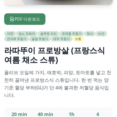
PDF 다운로드
저GI
당뇨 친화적
글루텐 프리
유제품 무첨가
채식
비건
견과류 무첨가
달걀 무첨가
대두 무첨가
보통
라따뚜이 프로방살 (프랑스식
여름 채소 스튜)
올리브 오일에 가지, 애호박, 피망, 토마토를 넣고 천
천히 끓여낸 프로방스식 스튜입니다. 한 번 먹는 양
기준 혈당 부하(GL)가 단 4에 불과한 저혈당 음식입
니다.
20 min
40 min
1h
4