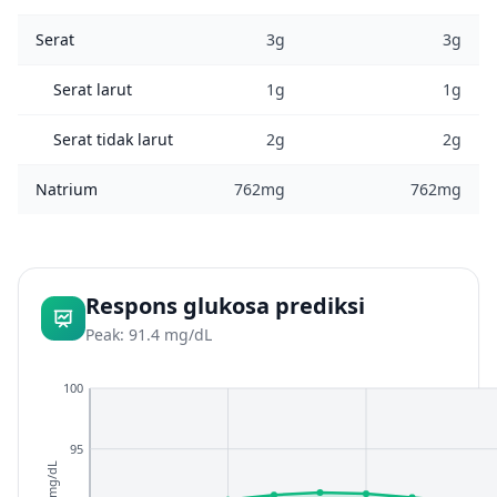
Serat
3g
3g
Serat larut
1g
1g
Serat tidak larut
2g
2g
Natrium
762mg
762mg
Respons glukosa prediksi
Peak: 91.4 mg/dL
100
95
mg/dL