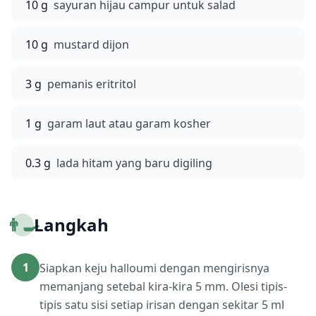
10 g
sayuran hijau campur untuk salad
10 g
mustard dijon
3 g
pemanis eritritol
1 g
garam laut atau garam kosher
0.3 g
lada hitam yang baru digiling
👨‍🍳
Langkah
1
Siapkan keju halloumi dengan mengirisnya
memanjang setebal kira-kira 5 mm. Olesi tipis-
tipis satu sisi setiap irisan dengan sekitar 5 ml