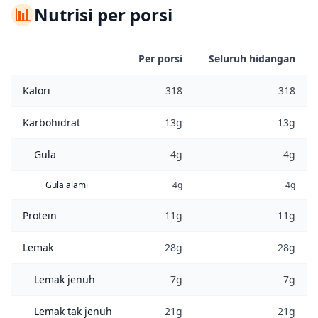
📊
Nutrisi per porsi
Per porsi
Seluruh hidangan
Kalori
318
318
Karbohidrat
13g
13g
Gula
4g
4g
Gula alami
4g
4g
Protein
11g
11g
Lemak
28g
28g
Lemak jenuh
7g
7g
Lemak tak jenuh
21g
21g