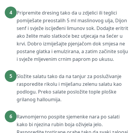
4
Pripremite dresing tako da u zdjelici ili teglici
pomiješate preostalih 5 ml maslinovog ulja, Dijon
senf i svježe iscijeđeni limunov sok. Dodajte eritrit
ako želite malo slatkoće bez utjecaja na šećer u
krvi. Dobro izmiješajte pjenjačom dok smjesa ne
postane glatka i emulzirana, a zatim začinite solju
i svježe mljevenim crnim paprom po ukusu.
5
Složite salatu tako da na tanjur za posluživanje
rasporedite rikolu i miješanu zelenu salatu kao
podlogu. Preko salate posložite tople ploške
grilanog halloumija.
6
Ravnomjerno pospite sjemenke nara po salati
kako bi njezina rubin boja oživjela jelo.
Rasporedite tostirane orahe tako da svaki zalogaj