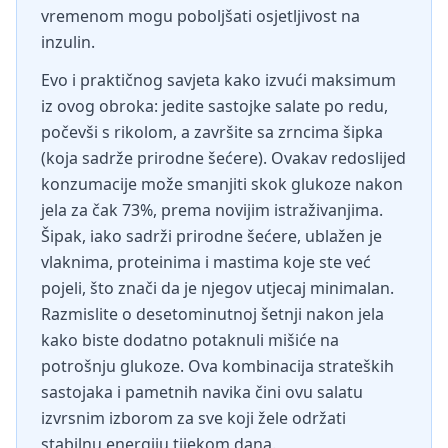
vremenom mogu poboljšati osjetljivost na
inzulin.
Evo i praktičnog savjeta kako izvući maksimum
iz ovog obroka: jedite sastojke salate po redu,
počevši s rikolom, a završite sa zrncima šipka
(koja sadrže prirodne šećere). Ovakav redoslijed
konzumacije može smanjiti skok glukoze nakon
jela za čak 73%, prema novijim istraživanjima.
Šipak, iako sadrži prirodne šećere, ublažen je
vlaknima, proteinima i mastima koje ste već
pojeli, što znači da je njegov utjecaj minimalan.
Razmislite o desetominutnoj šetnji nakon jela
kako biste dodatno potaknuli mišiće na
potrošnju glukoze. Ova kombinacija strateških
sastojaka i pametnih navika čini ovu salatu
izvrsnim izborom za sve koji žele održati
stabilnu energiju tijekom dana.