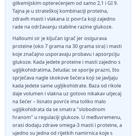
glikemijskim opterećenjem od samo 2,1 i GI 9.
Tajna je u strateškoj kombinaciji proteina,
zdravih masti i vlakana iz povrća koji zajedno
rade na održavanju stabilne razine glukoze.
Halloumi sir je ključan igrač jer osigurava
proteine (oko 7 grama na 30 grama sira) i masti
koje značajno usporavaju probavu i apsorpciju
glukoze. Kada jedete proteine i masti zajedno s
ugljikohidratima, želudac se sporije prazni, što
sprječava nagle skokove šećera koji se javljaju
kada jedete same ugljikohidrate. Baza od rikole
daje volumen i vlakna uz gotovo nikakav utjecaj
na šećer – lisnato povrće ima toliko malo
ugljikohidrata da se smatra "slobodnom
hranom" u regulaciji glukoze. U međuvremenu,
orasi dodaju zdrave omega-3 masti i proteine, a
ujedno su jedna od rijetkih namirnica koje s