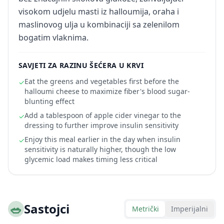
visokom udjelu masti iz halloumija, oraha i
maslinovog ulja u kombinaciji sa zelenilom
bogatim vlaknima.
SAVJETI ZA RAZINU ŠEĆERA U KRVI
Eat the greens and vegetables first before the
✓
halloumi cheese to maximize fiber's blood sugar-
blunting effect
Add a tablespoon of apple cider vinegar to the
✓
dressing to further improve insulin sensitivity
Enjoy this meal earlier in the day when insulin
✓
sensitivity is naturally higher, though the low
glycemic load makes timing less critical
🥗
Sastojci
Metrički
Imperijalni