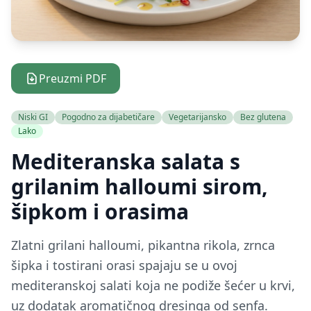
Preuzmi PDF
Niski GI
Pogodno za dijabetičare
Vegetarijansko
Bez glutena
Lako
Mediteranska salata s
grilanim halloumi sirom,
šipkom i orasima
Zlatni grilani halloumi, pikantna rikola, zrnca
šipka i tostirani orasi spajaju se u ovoj
mediteranskoj salati koja ne podiže šećer u krvi,
uz dodatak aromatičnog dresinga od senfa.