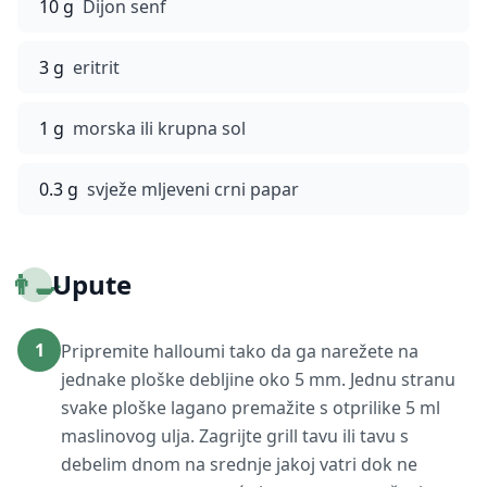
10 g
Dijon senf
3 g
eritrit
1 g
morska ili krupna sol
0.3 g
svježe mljeveni crni papar
👨‍🍳
Upute
1
Pripremite halloumi tako da ga narežete na
jednake ploške debljine oko 5 mm. Jednu stranu
svake ploške lagano premažite s otprilike 5 ml
maslinovog ulja. Zagrijte grill tavu ili tavu s
debelim dnom na srednje jakoj vatri dok ne