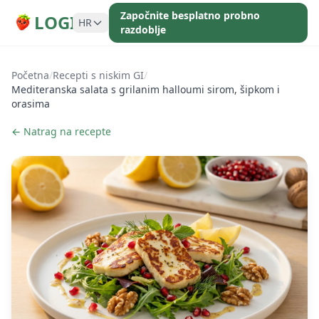
Započnite besplatno probno
LOGI
HR
razdoblje
Početna
/
Recepti s niskim GI
/
Mediteranska salata s grilanim halloumi sirom, šipkom i
orasima
← Natrag na recepte