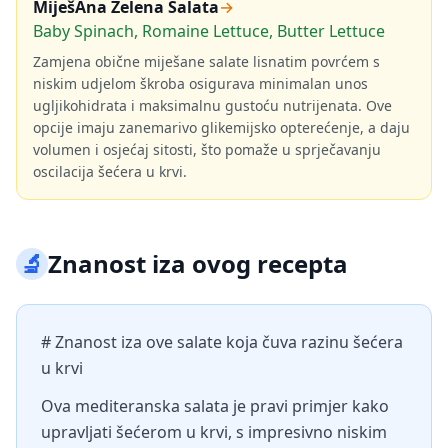
MiješAna Zelena Salata
→
Baby Spinach, Romaine Lettuce, Butter Lettuce
Zamjena obične miješane salate lisnatim povrćem s
niskim udjelom škroba osigurava minimalan unos
ugljikohidrata i maksimalnu gustoću nutrijenata. Ove
opcije imaju zanemarivo glikemijsko opterećenje, a daju
volumen i osjećaj sitosti, što pomaže u sprječavanju
oscilacija šećera u krvi.
🔬
Znanost iza ovog recepta
# Znanost iza ove salate koja čuva razinu šećera
u krvi
Ova mediteranska salata je pravi primjer kako
upravljati šećerom u krvi, s impresivno niskim