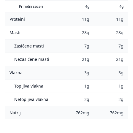
Prirodni šećeri
4g
4g
Proteini
11g
11g
Masti
28g
28g
Zasićene masti
7g
7g
Nezasićene masti
21g
21g
Vlakna
3g
3g
Topljiva vlakna
1g
1g
Netopljiva vlakna
2g
2g
Natrij
762mg
762mg