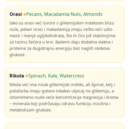
Orasi
→
Pecans, Macadamia Nuts, Almonds
Iako su orasi već izvrsni s glikemijskim indeksom blizu
nule, pekan orasi i makadamija imaju nešto veći udio
masti i manje ugljikohidrata, što ih čini još stabilnijima
za razinu šećera u krvi. Bademi daju dodatna vlakna i
proteine za dugotrajnu energiju bez naglih skokova
glukoze.
Rikola
→
Spinach, Kale, Watercress
Rikola već ima nizak glikemijski indeks, ali špinat, kelj i
potočarka imaju gotovo nikakav utjecaj na glikemiju, a
istovremeno nude veće koncentracije magnezija i kroma
– minerala koji podržavaju zdravu funkciju inzulina i
metabolizam glukoze.