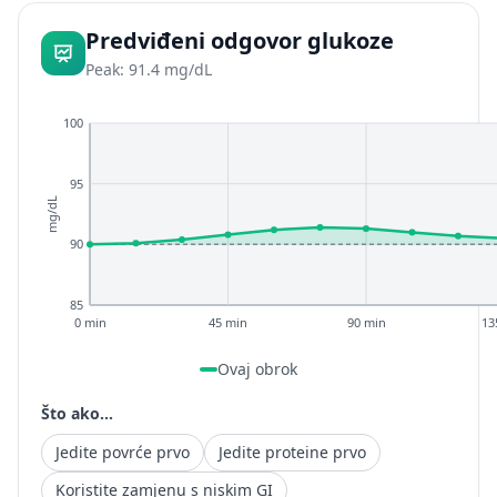
Predviđeni odgovor glukoze
Peak: 91.4 mg/dL
100
95
mg/dL
90
85
0 min
45 min
90 min
13
Ovaj obrok
Što ako...
Jedite povrće prvo
Jedite proteine prvo
Koristite zamjenu s niskim GI