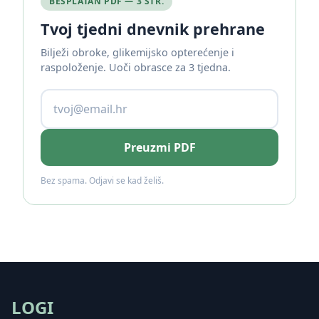
BESPLATAN PDF — 3 STR.
Tvoj tjedni dnevnik prehrane
Bilježi obroke, glikemijsko opterećenje i
raspoloženje. Uoči obrasce za 3 tjedna.
Preuzmi PDF
Bez spama. Odjavi se kad želiš.
LOGI