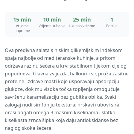
15 min
10 min
25 min
1
Vrijeme
Vrijeme kuhanja
Ukupno vrijeme
Porcije
pripreme
Ova predivna salata s niskim glikemijskim indeksom
spaja najbolje od mediteranske kuhinje, a pritom
održava razinu šećera u krvi stabilnom tijekom cijelog
popodneva. Glavna zvijezda, halloumi sir, pruža zasitne
proteine i zdrave masti koje usporavaju apsorpciju
glukoze, dok mu visoka točka topljenja omogućuje
savršenu karamelizaciju bez gubitka oblika. Svaki
zalogaj nudi simfoniju tekstura: hrskavi rubovi sira,
orasi bogati omega-3 masnim kiselinama i slatko-
kiselkasta zrnca šipka koja daju antioksidanse bez
naglog skoka šećera.