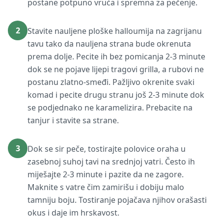
postane potpuno vruća i spremna za pečenje.
2
Stavite nauljene ploške halloumija na zagrijanu
tavu tako da nauljena strana bude okrenuta
prema dolje. Pecite ih bez pomicanja 2-3 minute
dok se ne pojave lijepi tragovi grilla, a rubovi ne
postanu zlatno-smeđi. Pažljivo okrenite svaki
komad i pecite drugu stranu još 2-3 minute dok
se podjednako ne karamelizira. Prebacite na
tanjur i stavite sa strane.
3
Dok se sir peče, tostirajte polovice oraha u
zasebnoj suhoj tavi na srednjoj vatri. Često ih
miješajte 2-3 minute i pazite da ne zagore.
Maknite s vatre čim zamirišu i dobiju malo
tamniju boju. Tostiranje pojačava njihov orašasti
okus i daje im hrskavost.