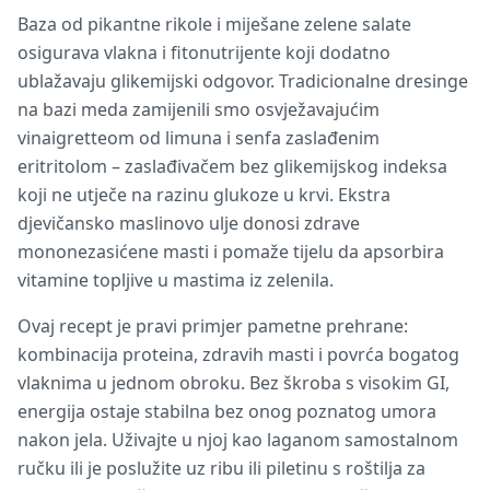
Baza od pikantne rikole i miješane zelene salate
osigurava vlakna i fitonutrijente koji dodatno
ublažavaju glikemijski odgovor. Tradicionalne dresinge
na bazi meda zamijenili smo osvježavajućim
vinaigretteom od limuna i senfa zaslađenim
eritritolom – zaslađivačem bez glikemijskog indeksa
koji ne utječe na razinu glukoze u krvi. Ekstra
djevičansko maslinovo ulje donosi zdrave
mononezasićene masti i pomaže tijelu da apsorbira
vitamine topljive u mastima iz zelenila.
Ovaj recept je pravi primjer pametne prehrane:
kombinacija proteina, zdravih masti i povrća bogatog
vlaknima u jednom obroku. Bez škroba s visokim GI,
energija ostaje stabilna bez onog poznatog umora
nakon jela. Uživajte u njoj kao laganom samostalnom
ručku ili je poslužite uz ribu ili piletinu s roštilja za