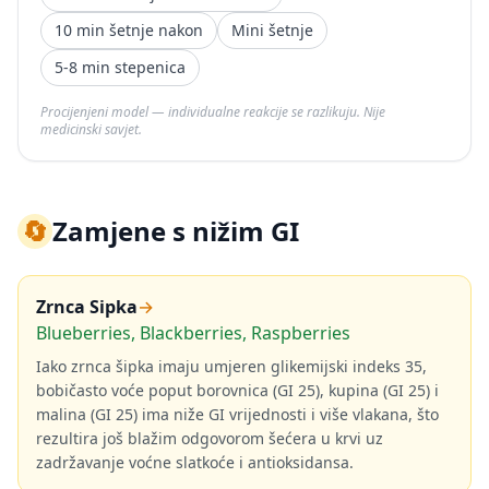
10 min šetnje nakon
Mini šetnje
5-8 min stepenica
Procijenjeni model — individualne reakcije se razlikuju. Nije
medicinski savjet.
🔄
Zamjene s nižim GI
Zrnca Sipka
→
Blueberries, Blackberries, Raspberries
Iako zrnca šipka imaju umjeren glikemijski indeks 35,
bobičasto voće poput borovnica (GI 25), kupina (GI 25) i
malina (GI 25) ima niže GI vrijednosti i više vlakana, što
rezultira još blažim odgovorom šećera u krvi uz
zadržavanje voćne slatkoće i antioksidansa.