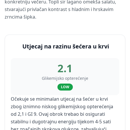
konkretniju večeru. Topli sir lagano omekša salatu,
stvarajući privlačan kontrast s hladnim i hrskavim
zrncima šipka.
Utjecaj na razinu šećera u krvi
2.1
Glikemijsko opterećenje
LOW
Očekuje se minimalan utjecaj na šećer u krvi
zbog iznimno niskog glikemijskog opterećenja
od 2,1 i GI 9. Ovaj obrok trebao bi osigurati
stabilnu i dugotrajnu energiju tijekom 4-5 sati
bez značajnih skokova glukoze, zahvaljujući