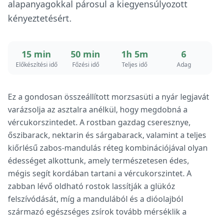
alapanyagokkal párosul a kiegyensúlyozott
kényeztetésért.
15 min
50 min
1h 5m
6
Előkészítési idő
Főzési idő
Teljes idő
Adag
Ez a gondosan összeállított morzsasüti a nyár legjavát
varázsolja az asztalra anélkül, hogy megdobná a
vércukorszintedet. A rostban gazdag cseresznye,
őszibarack, nektarin és sárgabarack, valamint a teljes
kiőrlésű zabos-mandulás réteg kombinációjával olyan
édességet alkottunk, amely természetesen édes,
mégis segít kordában tartani a vércukorszintet. A
zabban lévő oldható rostok lassítják a glükóz
felszívódását, míg a mandulából és a dióolajból
származó egészséges zsírok tovább mérséklik a