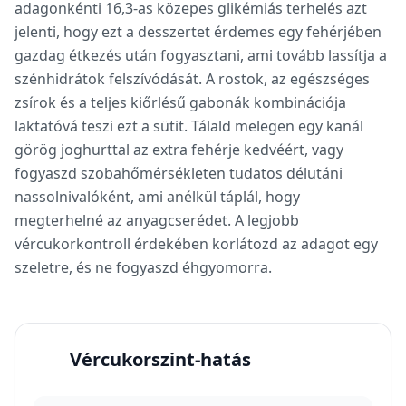
adagonkénti 16,3-as közepes glikémiás terhelés azt
jelenti, hogy ezt a desszertet érdemes egy fehérjében
gazdag étkezés után fogyasztani, ami tovább lassítja a
szénhidrátok felszívódását. A rostok, az egészséges
zsírok és a teljes kiőrlésű gabonák kombinációja
laktatóvá teszi ezt a sütit. Tálald melegen egy kanál
görög joghurttal az extra fehérje kedvéért, vagy
fogyaszd szobahőmérsékleten tudatos délutáni
nassolnivalóként, ami anélkül táplál, hogy
megterhelné az anyagcserédet. A legjobb
vércukorkontroll érdekében korlátozd az adagot egy
szeletre, és ne fogyaszd éhgyomorra.
Vércukorszint-hatás