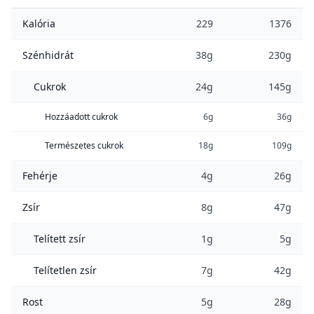
Kalória
229
1376
Szénhidrát
38g
230g
Cukrok
24g
145g
Hozzáadott cukrok
6g
36g
Természetes cukrok
18g
109g
Fehérje
4g
26g
Zsír
8g
47g
Telített zsír
1g
5g
Telítetlen zsír
7g
42g
Rost
5g
28g