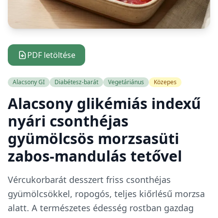
PDF letöltése
Alacsony GI
Diabétesz-barát
Vegetáriánus
Közepes
Alacsony glikémiás indexű
nyári csonthéjas
gyümölcsös morzsasüti
zabos-mandulás tetővel
Vércukorbarát desszert friss csonthéjas
gyümölcsökkel, ropogós, teljes kiőrlésű morzsa
alatt. A természetes édesség rostban gazdag