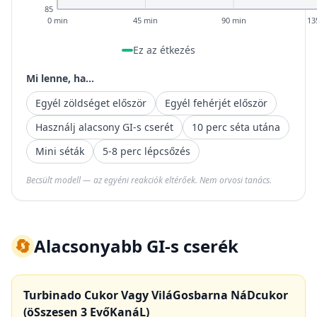
85
0 min
45 min
90 min
13
Ez az étkezés
Mi lenne, ha...
Egyél zöldséget először
Egyél fehérjét először
Használj alacsony GI-s cserét
10 perc séta utána
Mini séták
5-8 perc lépcsőzés
Becsült modell — az egyéni reakciók eltérőek. Nem orvosi tanács.
🔄
Alacsonyabb GI-s cserék
Turbinado Cukor Vagy ViláGosbarna NáDcukor
(öSszesen 3 EvőKanáL)