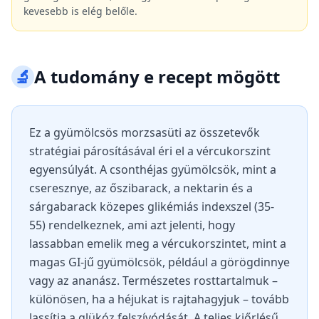
kevesebb is elég belőle.
🔬
A tudomány e recept mögött
Ez a gyümölcsös morzsasüti az összetevők
stratégiai párosításával éri el a vércukorszint
egyensúlyát. A csonthéjas gyümölcsök, mint a
cseresznye, az őszibarack, a nektarin és a
sárgabarack közepes glikémiás indexszel (35-
55) rendelkeznek, ami azt jelenti, hogy
lassabban emelik meg a vércukorszintet, mint a
magas GI-jű gyümölcsök, például a görögdinnye
vagy az ananász. Természetes rosttartalmuk –
különösen, ha a héjukat is rajtahagyjuk – tovább
lassítja a glükóz felszívódását. A teljes kiőrlésű