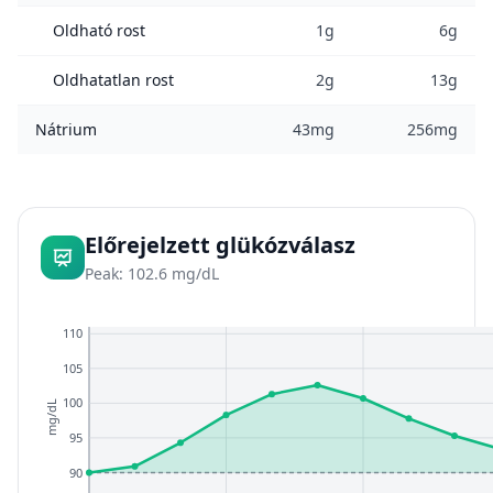
Oldható rost
1g
6g
Oldhatatlan rost
2g
13g
Nátrium
43mg
256mg
Előrejelzett glükózválasz
Peak: 102.6 mg/dL
110
105
100
mg/dL
95
90