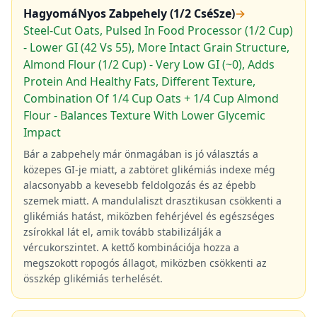
HagyomáNyos Zabpehely (1/2 CséSze)
→
Steel-Cut Oats, Pulsed In Food Processor (1/2 Cup)
- Lower GI (42 Vs 55), More Intact Grain Structure,
Almond Flour (1/2 Cup) - Very Low GI (~0), Adds
Protein And Healthy Fats, Different Texture,
Combination Of 1/4 Cup Oats + 1/4 Cup Almond
Flour - Balances Texture With Lower Glycemic
Impact
Bár a zabpehely már önmagában is jó választás a
közepes GI-je miatt, a zabtöret glikémiás indexe még
alacsonyabb a kevesebb feldolgozás és az épebb
szemek miatt. A mandulaliszt drasztikusan csökkenti a
glikémiás hatást, miközben fehérjével és egészséges
zsírokkal lát el, amik tovább stabilizálják a
vércukorszintet. A kettő kombinációja hozza a
megszokott ropogós állagot, miközben csökkenti az
összkép glikémiás terhelését.