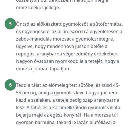
összenyomod, de közben maradjon meg a
morzsalékos jellege.
5
Öntsd az előkészített gyümölcsöt a sütőformába,
és egyengesd el az alján. Szórd rá egyenletesen a
zabos-mandulás morzsát a gyümölcsrétegre,
ügyelve, hogy mindenhová jusson belőle a
ropogós, aranybarna végeredmény érdekében.
Nagyon óvatosan nyomkodd le a tetejét, hogy a
morzsa jobban tapadjon.
6
Tedd a tálat az előmelegített sütőbe, és süsd 45-
55 percig, amíg a gyümölcs leve bugyogni nem
kezd a széleken, a teteje pedig szép aranybarna
lesz. A fahéj és a karamellizálódó gyümölcs illata
bejárja majd az egész konyhát. Ha a morzsa túl
gyorsan barnulna, takard le lazán alufóliával a