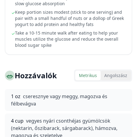
slow glucose absorption
Keep portion sizes modest (stick to one serving) and
✓
pair with a small handful of nuts or a dollop of Greek
yogurt to add protein and healthy fats
Take a 10-15 minute walk after eating to help your
✓
muscles utilize the glucose and reduce the overall
blood sugar spike
🥗
Hozzávalók
Metrikus
Angolszász
1 oz
cseresznye vagy meggy, magozva és
félbevágva
4 cup
vegyes nyári csonthéjas gyümölcsök
(nektarin, őszibarack, sárgabarack), hámozva,
magozva és szeletelve