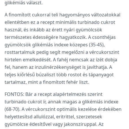
glikémiás választ.
A finomított cukorral teli hagyományos változatokkal
ellentétben ez a recept minimális turbinado cukrot
használ, és inkább az érett nyári gyümölcsök
természetes édességére hagyatkozik. A csonthéjas
gyümölcsök glikémiás indexe közepes (35-45),
rosttartalmuk pedig segít megelőzni a vércukorszint
hirtelen emelkedését. A fahéj nemcsak az ízét dobja
fel, hanem az inzulinérzékenységet is javíthatja. A
teljes kiőrlésű búzaliszt több rostot és tápanyagot
tartalmaz, mint a finomított fehér liszt.
FONTOS: Bár a recept alapértelmezés szerint
turbinado cukrot ír, annak magas a glikémiás indexe
(68-70). A vércukorszint optimális kezelése érdekében
helyettesítsd allulózzal, eritrittel, szerzetesek
gyümölcse édesítővel vagy jakonsziruppal. Az