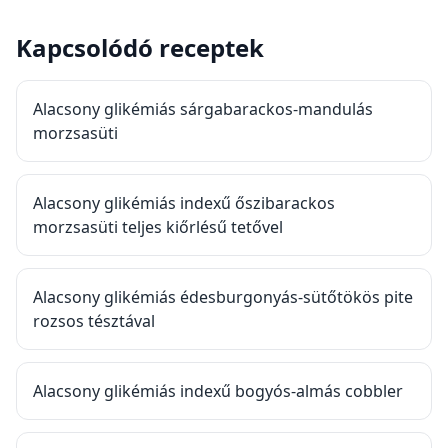
Kapcsolódó receptek
Alacsony glikémiás sárgabarackos-mandulás
morzsasüti
Alacsony glikémiás indexű őszibarackos
morzsasüti teljes kiőrlésű tetővel
Alacsony glikémiás édesburgonyás-sütőtökös pite
rozsos tésztával
Alacsony glikémiás indexű bogyós-almás cobbler