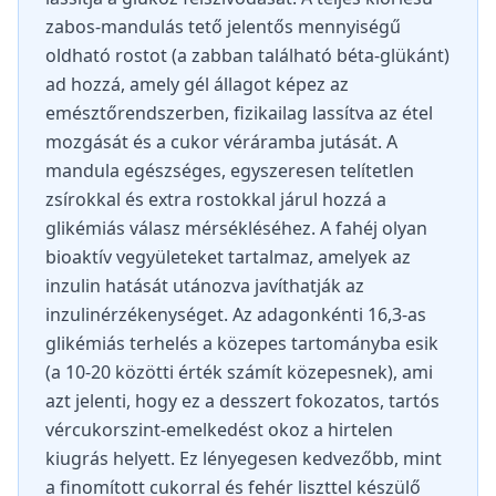
zabos-mandulás tető jelentős mennyiségű
oldható rostot (a zabban található béta-glükánt)
ad hozzá, amely gél állagot képez az
emésztőrendszerben, fizikailag lassítva az étel
mozgását és a cukor véráramba jutását. A
mandula egészséges, egyszeresen telítetlen
zsírokkal és extra rostokkal járul hozzá a
glikémiás válasz mérsékléséhez. A fahéj olyan
bioaktív vegyületeket tartalmaz, amelyek az
inzulin hatását utánozva javíthatják az
inzulinérzékenységet. Az adagonkénti 16,3-as
glikémiás terhelés a közepes tartományba esik
(a 10-20 közötti érték számít közepesnek), ami
azt jelenti, hogy ez a desszert fokozatos, tartós
vércukorszint-emelkedést okoz a hirtelen
kiugrás helyett. Ez lényegesen kedvezőbb, mint
a finomított cukorral és fehér liszttel készülő