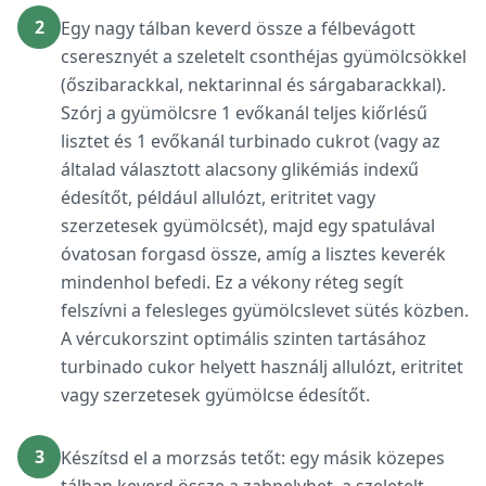
2
Egy nagy tálban keverd össze a félbevágott
cseresznyét a szeletelt csonthéjas gyümölcsökkel
(őszibarackkal, nektarinnal és sárgabarackkal).
Szórj a gyümölcsre 1 evőkanál teljes kiőrlésű
lisztet és 1 evőkanál turbinado cukrot (vagy az
általad választott alacsony glikémiás indexű
édesítőt, például allulózt, eritritet vagy
szerzetesek gyümölcsét), majd egy spatulával
óvatosan forgasd össze, amíg a lisztes keverék
mindenhol befedi. Ez a vékony réteg segít
felszívni a felesleges gyümölcslevet sütés közben.
A vércukorszint optimális szinten tartásához
turbinado cukor helyett használj allulózt, eritritet
vagy szerzetesek gyümölcse édesítőt.
3
Készítsd el a morzsás tetőt: egy másik közepes