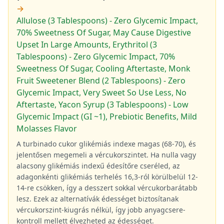
→
Allulose (3 Tablespoons) - Zero Glycemic Impact,
70% Sweetness Of Sugar, May Cause Digestive
Upset In Large Amounts, Erythritol (3
Tablespoons) - Zero Glycemic Impact, 70%
Sweetness Of Sugar, Cooling Aftertaste, Monk
Fruit Sweetener Blend (2 Tablespoons) - Zero
Glycemic Impact, Very Sweet So Use Less, No
Aftertaste, Yacon Syrup (3 Tablespoons) - Low
Glycemic Impact (GI ~1), Prebiotic Benefits, Mild
Molasses Flavor
A turbinado cukor glikémiás indexe magas (68-70), és
jelentősen megemeli a vércukorszintet. Ha nulla vagy
alacsony glikémiás indexű édesítőre cseréled, az
adagonkénti glikémiás terhelés 16,3-ról körülbelül 12-
14-re csökken, így a desszert sokkal vércukorbarátabb
lesz. Ezek az alternatívák édességet biztosítanak
vércukorszint-kiugrás nélkül, így jobb anyagcsere-
kontroll mellett élvezheted az édességet.