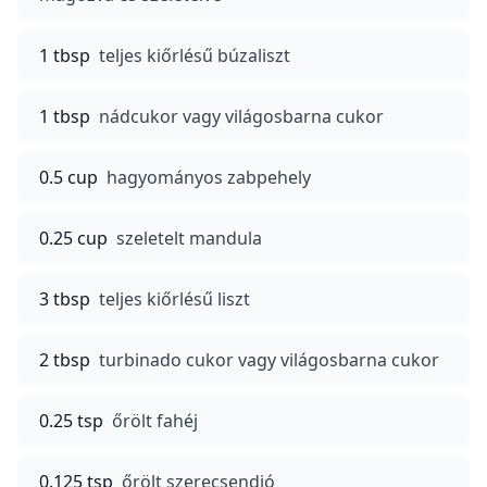
1 tbsp
teljes kiőrlésű búzaliszt
1 tbsp
nádcukor vagy világosbarna cukor
0.5 cup
hagyományos zabpehely
0.25 cup
szeletelt mandula
3 tbsp
teljes kiőrlésű liszt
2 tbsp
turbinado cukor vagy világosbarna cukor
0.25 tsp
őrölt fahéj
0.125 tsp
őrölt szerecsendió