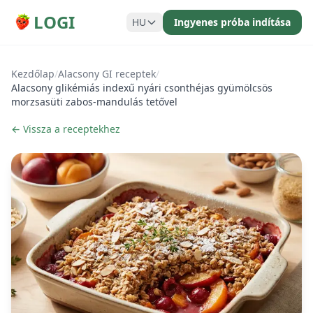
LOGI
HU
Ingyenes próba indítása
Kezdőlap
/
Alacsony GI receptek
/
Alacsony glikémiás indexű nyári csonthéjas gyümölcsös
morzsasüti zabos-mandulás tetővel
← Vissza a receptekhez