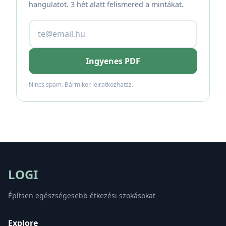
hangulatot. 3 hét alatt felismered a mintákat.
Ingyenes PDF
Nincs spam. Bármikor leiratkozhatsz.
LOGI
Építsen egészségesebb étkezési szokásokat
Explore