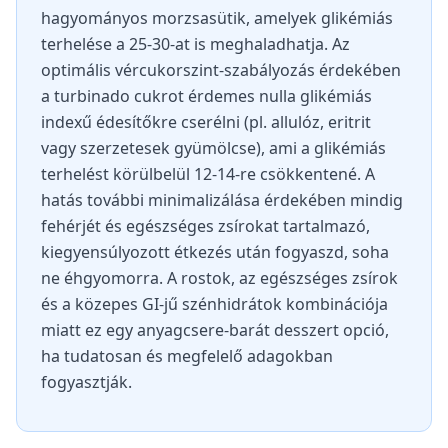
hagyományos morzsasütik, amelyek glikémiás
terhelése a 25-30-at is meghaladhatja. Az
optimális vércukorszint-szabályozás érdekében
a turbinado cukrot érdemes nulla glikémiás
indexű édesítőkre cserélni (pl. allulóz, eritrit
vagy szerzetesek gyümölcse), ami a glikémiás
terhelést körülbelül 12-14-re csökkentené. A
hatás további minimalizálása érdekében mindig
fehérjét és egészséges zsírokat tartalmazó,
kiegyensúlyozott étkezés után fogyaszd, soha
ne éhgyomorra. A rostok, az egészséges zsírok
és a közepes GI-jű szénhidrátok kombinációja
miatt ez egy anyagcsere-barát desszert opció,
ha tudatosan és megfelelő adagokban
fogyasztják.