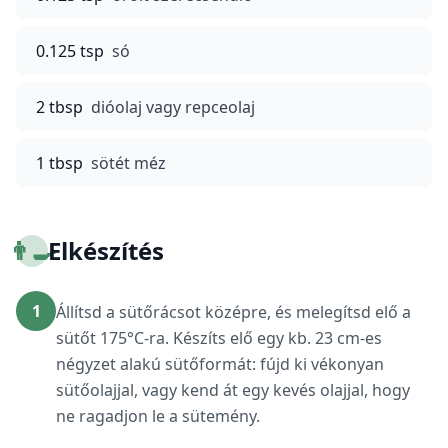
0.125 tsp
só
2 tbsp
dióolaj vagy repceolaj
1 tbsp
sötét méz
👨‍🍳
Elkészítés
1
Állítsd a sütőrácsot középre, és melegítsd elő a
sütőt 175°C-ra. Készíts elő egy kb. 23 cm-es
négyzet alakú sütőformát: fújd ki vékonyan
sütőolajjal, vagy kend át egy kevés olajjal, hogy
ne ragadjon le a sütemény.