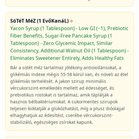
SöTéT MéZ (1 EvőKanáL)
→
Yacon Syrup (1 Tablespoon) - Low GI (~1), Prebiotic
Fiber Benefits, Sugar-Free Pancake Syrup (1
Tablespoon) - Zero Glycemic Impact, Similar
Consistency, Additional Walnut Oil (1 Tablespoon) -
Eliminates Sweetener Entirely, Adds Healthy Fats
Bár a sötét méz tartalmaz jótékony antioxidánsokat, a
glikémiás indexe mégis 55-58 körül van, és növeli az étel
glikémiás terhelését. A jakon szirup minimális
vércukorszint-emelkedés mellett ad édességet, és
prebiotikus rostokat is tartalmaz, amik táplálják a
hasznos bélbaktériumokat. A cukormentes szirupok
teljesen kiiktatják a glükózhatást, míg a plusz dióolajjal
elhagyhatjuk az édesítést, cserébe vércukorszint-
stabilizáló, egészséges zsírokat kapunk.