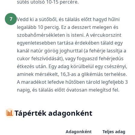
sütés utolsó 10-15 percére.
7
Vedd ki a sütőből, és tálalás előtt hagyd hűlni
legalább 10 percig. Ez a desszert melegen és
szobahőmérsékleten is isteni. A vércukorszint
egyenletesebben tartása érdekében tálald egy
kanál natúr görög joghurttal (a fehérje lassítja a
cukor felszívódását), vagy fogyaszd fehérjedús
étkezés után. Egy adag körülbelül egy csészényi,
aminek mérsékelt, 16,3-as a glikémiás terhelése.
A maradékot lefedve hűtőben tárold legfeljebb 3
napig, és tálalás előtt óvatosan melegítsd fel.
📊
Tápérték adagonként
Adagonként
Teljes adag