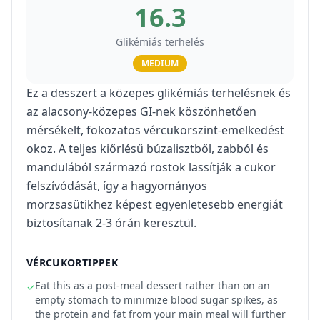
16.3
Glikémiás terhelés
MEDIUM
Ez a desszert a közepes glikémiás terhelésnek és
az alacsony-közepes GI-nek köszönhetően
mérsékelt, fokozatos vércukorszint-emelkedést
okoz. A teljes kiőrlésű búzalisztből, zabból és
mandulából származó rostok lassítják a cukor
felszívódását, így a hagyományos
morzsasütikhez képest egyenletesebb energiát
biztosítanak 2-3 órán keresztül.
VÉRCUKORTIPPEK
Eat this as a post-meal dessert rather than on an
✓
empty stomach to minimize blood sugar spikes, as
the protein and fat from your main meal will further