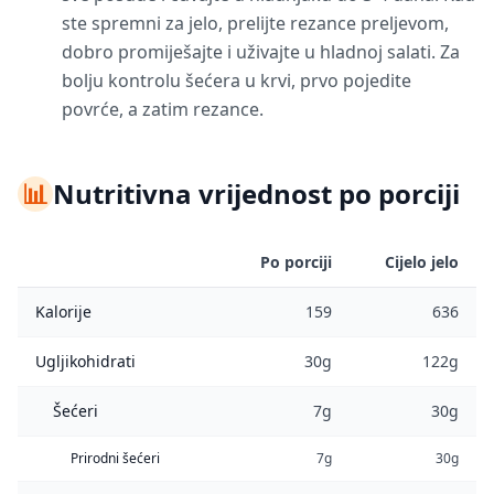
ste spremni za jelo, prelijte rezance preljevom,
dobro promiješajte i uživajte u hladnoj salati. Za
bolju kontrolu šećera u krvi, prvo pojedite
povrće, a zatim rezance.
📊
Nutritivna vrijednost po porciji
Po porciji
Cijelo jelo
Kalorije
159
636
Ugljikohidrati
30g
122g
Šećeri
7g
30g
Prirodni šećeri
7g
30g