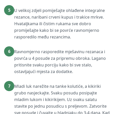
5
U velikoj zdjeli pomiješajte ohlađene integralne
rezance, naribani crveni kupus i trakice mrkve.
Hvataljkama ili čistim rukama sve dobro
promiješajte kako bi se povrće ravnomjerno
rasporedilo među rezancima.
6
Ravnomjerno rasporedite mješavinu rezanaca i
povrća u 4 posude za pripremu obroka. Lagano
pritisnite svaku porciju kako bi sve stalo,
ostavljajući mjesta za dodatke.
7
Mladi luk narežite na tanke kolutiće, a kikiriki
grubo nasjeckajte. Svaku posudu posipajte
mladim lukom i kikirikijem. Uz svaku salatu
stavite po jednu posudicu s preljevom. Zatvorite
sve posude i čuvajte u hladnjaku do 3-4 dana. Kad