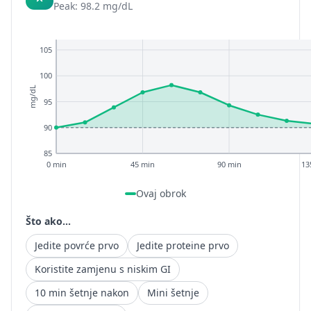
Peak: 98.2 mg/dL
105
100
mg/dL
95
90
85
0 min
45 min
90 min
13
Ovaj obrok
Što ako...
Jedite povrće prvo
Jedite proteine prvo
Koristite zamjenu s niskim GI
10 min šetnje nakon
Mini šetnje