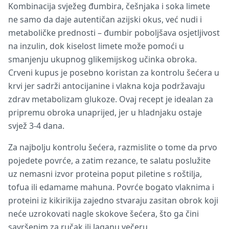
Kombinacija svježeg đumbira, češnjaka i soka limete
ne samo da daje autentičan azijski okus, već nudi i
metaboličke prednosti – đumbir poboljšava osjetljivost
na inzulin, dok kiselost limete može pomoći u
smanjenju ukupnog glikemijskog učinka obroka.
Crveni kupus je posebno koristan za kontrolu šećera u
krvi jer sadrži antocijanine i vlakna koja podržavaju
zdrav metabolizam glukoze. Ovaj recept je idealan za
pripremu obroka unaprijed, jer u hladnjaku ostaje
svjež 3-4 dana.
Za najbolju kontrolu šećera, razmislite o tome da prvo
pojedete povrće, a zatim rezance, te salatu poslužite
uz nemasni izvor proteina poput piletine s roštilja,
tofua ili edamame mahuna. Povrće bogato vlaknima i
proteini iz kikirikija zajedno stvaraju zasitan obrok koji
neće uzrokovati nagle skokove šećera, što ga čini
savršenim za ručak ili laganu večeru.