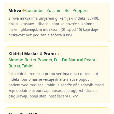
Mrkva
→
Cucumber, Zucchini, Bell Peppers
Sirova mrkva ima umjereni glikemijski indeks (35-40),
dok su krastavci, tikvice i paprike povrće s iznimno
niskim glikemijskim indeksom (GI ispod 15) koje daje
hrskavost bez podizanja šećera u krvi.
Kikiriki Maslac U Prahu
→
Almond Butter Powder, Full-Fat Natural Peanut
Butter, Tahini
Iako kikiriki maslac u prahu već ima nizak glikemijski
indeks, punomasne verzije ili alternative poput
bademovog maslaca i tahinija sadrže više zdravih masti
koje dodatno usporavaju apsorpciju ugljikohidrata i
osiguravaju bolju stabilnost šećera u krvi.