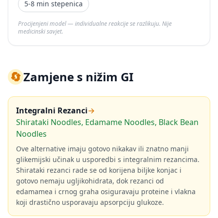
5-8 min stepenica
Procijenjeni model — individualne reakcije se razlikuju. Nije
medicinski savjet.
🔄
Zamjene s nižim GI
Integralni Rezanci
→
Shirataki Noodles, Edamame Noodles, Black Bean
Noodles
Ove alternative imaju gotovo nikakav ili znatno manji
glikemijski učinak u usporedbi s integralnim rezancima.
Shirataki rezanci rade se od korijena biljke konjac i
gotovo nemaju ugljikohidrata, dok rezanci od
edamamea i crnog graha osiguravaju proteine i vlakna
koji drastično usporavaju apsorpciju glukoze.