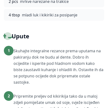
2 pcs
mrkve narezane na trakice
4 tbsp
mladi luk i kikiriki za posipanje
👨‍🍳
Upute
1
Skuhajte integralne rezance prema uputama na
pakiranju dok ne budu al dente. Dobro ih
ocijedite i isperite pod hladnom vodom kako
biste zaustavili kuhanje i ohladili ih. Ostavite ih da
se potpuno ocijede dok pripremate ostale
sastojke.
2
Pripremite preljev od kikirikija tako da u maloj
zdjeli pomiješate umak od soje, svježe iscijeđen