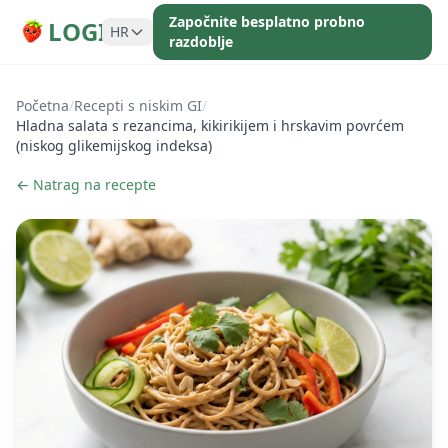
Započnite besplatno probno
LOGI
HR
razdoblje
Početna
/
Recepti s niskim GI
/
Hladna salata s rezancima, kikirikijem i hrskavim povrćem
(niskog glikemijskog indeksa)
← Natrag na recepte