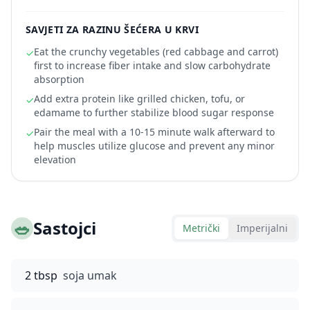
SAVJETI ZA RAZINU ŠEĆERA U KRVI
Eat the crunchy vegetables (red cabbage and carrot)
✓
first to increase fiber intake and slow carbohydrate
absorption
Add extra protein like grilled chicken, tofu, or
✓
edamame to further stabilize blood sugar response
Pair the meal with a 10-15 minute walk afterward to
✓
help muscles utilize glucose and prevent any minor
elevation
🥗
Sastojci
Metrički
Imperijalni
2 tbsp
soja umak