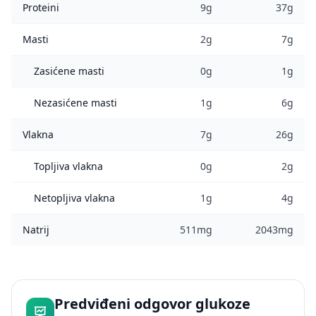
Proteini
9g
37g
Masti
2g
7g
Zasićene masti
0g
1g
Nezasićene masti
1g
6g
Vlakna
7g
26g
Topljiva vlakna
0g
2g
Netopljiva vlakna
1g
4g
Natrij
511mg
2043mg
Predviđeni odgovor glukoze