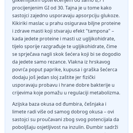
glikemijskim opterećenjem od samo 8,7 i
procijenjenim GI od 30. Tajna je u tome kako
sastojci zajedno usporavaju apsorpciju glukoze.
Kikiriki maslac u prahu osigurava biljne proteine
i zdrave masti koji stvaraju efekt "tampona" –
kada jedete proteine i masti uz ugljikohidrate,
tijelo sporije razgrađuje te ugljikohidrate, čime
se sprječava nagli skok šećera koji bi se dogodio
da jedete samo rezance. Vlakna iz hrskavog
povrća poput paprike, kupusa i graška šećerca
dodaju još jedan sloj zaštite jer fizički
usporavaju probavu i hrane dobre bakterije u
crijevima koje pomažu u regulaciji metabolizma.
Azijska baza okusa od đumbira, češnjaka i
limete radi više od samog dobrog okusa – ovi
sastojci su proučavani zbog svog potencijala da
poboljšaju osjetljivost na inzulin. Đumbir sadrži