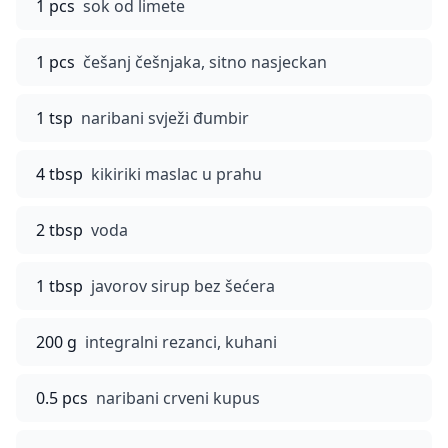
1 pcs
sok od limete
1 pcs
češanj češnjaka, sitno nasjeckan
1 tsp
naribani svježi đumbir
4 tbsp
kikiriki maslac u prahu
2 tbsp
voda
1 tbsp
javorov sirup bez šećera
200 g
integralni rezanci, kuhani
0.5 pcs
naribani crveni kupus