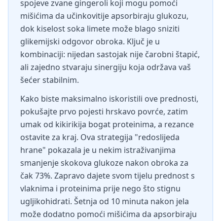
spojeve zvane gingeroli koji mogu pomoći
mišićima da učinkovitije apsorbiraju glukozu,
dok kiselost soka limete može blago sniziti
glikemijski odgovor obroka. Ključ je u
kombinaciji: nijedan sastojak nije čarobni štapić,
ali zajedno stvaraju sinergiju koja održava vaš
šećer stabilnim.
Kako biste maksimalno iskoristili ove prednosti,
pokušajte prvo pojesti hrskavo povrće, zatim
umak od kikirikija bogat proteinima, a rezance
ostavite za kraj. Ova strategija "redoslijeda
hrane" pokazala je u nekim istraživanjima
smanjenje skokova glukoze nakon obroka za
čak 73%. Zapravo dajete svom tijelu prednost s
vlaknima i proteinima prije nego što stignu
ugljikohidrati. Šetnja od 10 minuta nakon jela
može dodatno pomoći mišićima da apsorbiraju