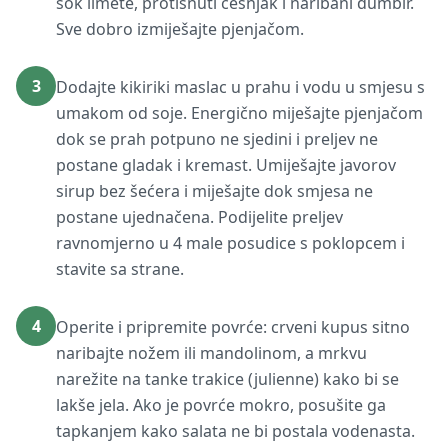
sok limete, protisnuti češnjak i naribani đumbir.
Sve dobro izmiješajte pjenjačom.
3
Dodajte kikiriki maslac u prahu i vodu u smjesu s
umakom od soje. Energično miješajte pjenjačom
dok se prah potpuno ne sjedini i preljev ne
postane gladak i kremast. Umiješajte javorov
sirup bez šećera i miješajte dok smjesa ne
postane ujednačena. Podijelite preljev
ravnomjerno u 4 male posudice s poklopcem i
stavite sa strane.
4
Operite i pripremite povrće: crveni kupus sitno
naribajte nožem ili mandolinom, a mrkvu
narežite na tanke trakice (julienne) kako bi se
lakše jela. Ako je povrće mokro, posušite ga
tapkanjem kako salata ne bi postala vodenasta.