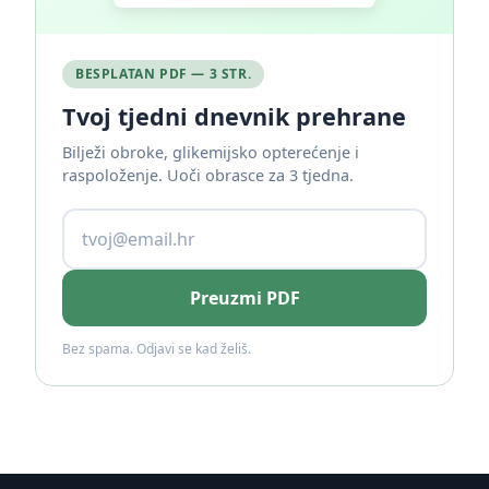
BESPLATAN PDF — 3 STR.
Tvoj tjedni dnevnik prehrane
Bilježi obroke, glikemijsko opterećenje i
raspoloženje. Uoči obrasce za 3 tjedna.
Preuzmi PDF
Bez spama. Odjavi se kad želiš.