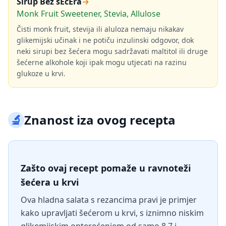
Sirup Bez šEćEra
→
Monk Fruit Sweetener, Stevia, Allulose
Čisti monk fruit, stevija ili aluloza nemaju nikakav
glikemijski učinak i ne potiču inzulinski odgovor, dok
neki sirupi bez šećera mogu sadržavati maltitol ili druge
šećerne alkohole koji ipak mogu utjecati na razinu
glukoze u krvi.
🔬
Znanost iza ovog recepta
Zašto ovaj recept pomaže u ravnoteži
šećera u krvi
Ova hladna salata s rezancima pravi je primjer
kako upravljati šećerom u krvi, s iznimno niskim