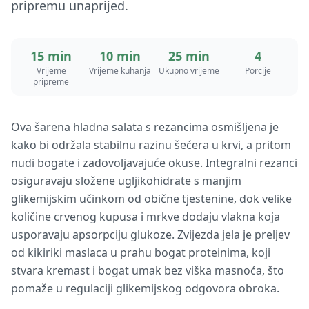
pripremu unaprijed.
15 min
10 min
25 min
4
Vrijeme
Vrijeme kuhanja
Ukupno vrijeme
Porcije
pripreme
Ova šarena hladna salata s rezancima osmišljena je
kako bi održala stabilnu razinu šećera u krvi, a pritom
nudi bogate i zadovoljavajuće okuse. Integralni rezanci
osiguravaju složene ugljikohidrate s manjim
glikemijskim učinkom od obične tjestenine, dok velike
količine crvenog kupusa i mrkve dodaju vlakna koja
usporavaju apsorpciju glukoze. Zvijezda jela je preljev
od kikiriki maslaca u prahu bogat proteinima, koji
stvara kremast i bogat umak bez viška masnoća, što
pomaže u regulaciji glikemijskog odgovora obroka.