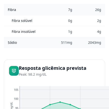
Fibra
7g
26g
Fibra solúvel
0g
2g
Fibra insolúvel
1g
4g
Sódio
511mg
2043mg
Resposta glicêmica prevista
Peak: 98.2 mg/dL
105
100
mg/dL
95