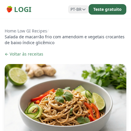
LOGI
PT-BR
Teste gratuito
Home
/
Low GI Recipes
/
Salada de macarrão frio com amendoim e vegetais crocantes
de baixo índice glicêmico
← Voltar às receitas