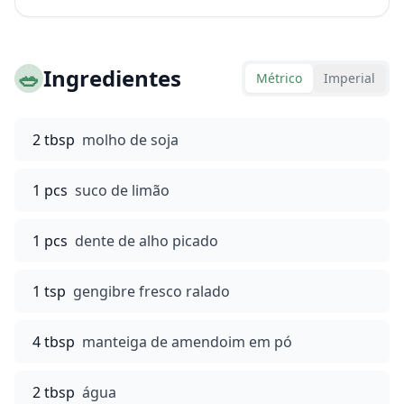
🥗
Ingredientes
Métrico
Imperial
2 tbsp
molho de soja
1 pcs
suco de limão
1 pcs
dente de alho picado
1 tsp
gengibre fresco ralado
4 tbsp
manteiga de amendoim em pó
2 tbsp
água