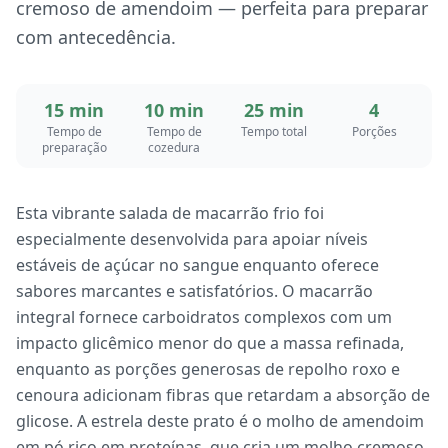
cremoso de amendoim — perfeita para preparar
com antecedência.
15 min
10 min
25 min
4
Tempo de
Tempo de
Tempo total
Porções
preparação
cozedura
Esta vibrante salada de macarrão frio foi
especialmente desenvolvida para apoiar níveis
estáveis de açúcar no sangue enquanto oferece
sabores marcantes e satisfatórios. O macarrão
integral fornece carboidratos complexos com um
impacto glicêmico menor do que a massa refinada,
enquanto as porções generosas de repolho roxo e
cenoura adicionam fibras que retardam a absorção de
glicose. A estrela deste prato é o molho de amendoim
em pó rico em proteínas, que cria um molho cremoso