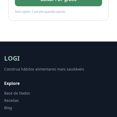
Sem spam. Cancele quando quiser.
LOGI
Construa hábitos alimentares mais saudáveis
Explore
Base de Dados
Receitas
Blog