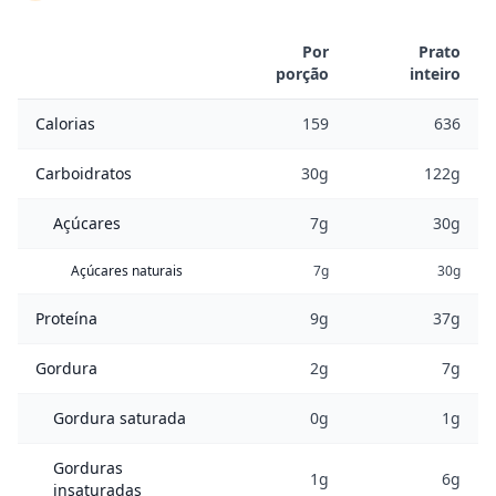
Por
Prato
porção
inteiro
Calorias
159
636
Carboidratos
30g
122g
Açúcares
7g
30g
Açúcares naturais
7g
30g
Proteína
9g
37g
Gordura
2g
7g
Gordura saturada
0g
1g
Gorduras
1g
6g
insaturadas