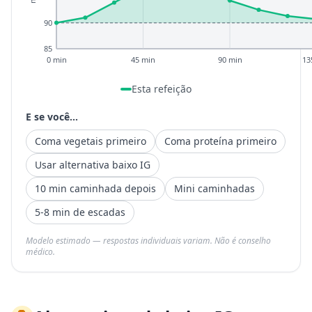
90
85
0 min
45 min
90 min
13
Esta refeição
E se você...
Coma vegetais primeiro
Coma proteína primeiro
Usar alternativa baixo IG
10 min caminhada depois
Mini caminhadas
5-8 min de escadas
Modelo estimado — respostas individuais variam. Não é conselho
médico.