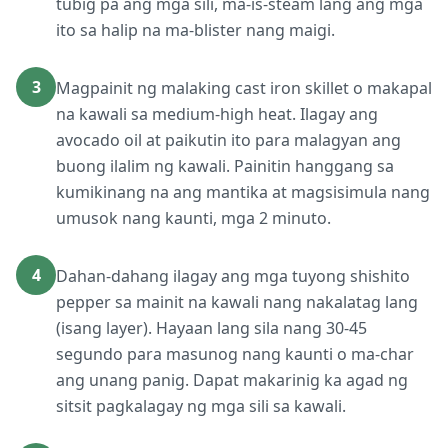
tubig pa ang mga sili, ma-is-steam lang ang mga
ito sa halip na ma-blister nang maigi.
3
Magpainit ng malaking cast iron skillet o makapal
na kawali sa medium-high heat. Ilagay ang
avocado oil at paikutin ito para malagyan ang
buong ilalim ng kawali. Painitin hanggang sa
kumikinang na ang mantika at magsisimula nang
umusok nang kaunti, mga 2 minuto.
4
Dahan-dahang ilagay ang mga tuyong shishito
pepper sa mainit na kawali nang nakalatag lang
(isang layer). Hayaan lang sila nang 30-45
segundo para masunog nang kaunti o ma-char
ang unang panig. Dapat makarinig ka agad ng
sitsit pagkalagay ng mga sili sa kawali.