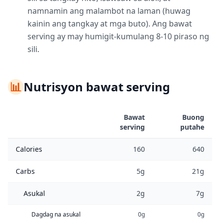
namnamin ang malambot na laman (huwag
kainin ang tangkay at mga buto). Ang bawat
serving ay may humigit-kumulang 8-10 piraso ng
sili.
📊
Nutrisyon bawat serving
Bawat
Buong
serving
putahe
Calories
160
640
Carbs
5g
21g
Asukal
2g
7g
Dagdag na asukal
0g
0g