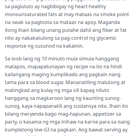
sa pagluluto ay nagbibigay ng heart-healthy
monounsaturated fats at may mataas na smoke point
na swak sa pagtosta sa mataas na apoy. Maganda
itong ihain bilang unang putahe dahil ang fiber at fat
nito ay nakakatulong sa pag-control ng glycemic
response ng susunod na kakainin.
Sa loob lang ng 10 minuto mula simula hanggang
matapos, mapapatunayan ng recipe na ito na hindi
kailangang maging kumplikado ang pagkain nang
tama para sa blood sugar. Mananatiling malutong at
matingkad ang kulay ng mga sili kapag niluto
hanggang sa magkaroon lang ng kaunting sunog-
sunog, kaya napapanatili ang sustansya nito. Ihain ito
bilang meryenda bago mag-hapunan, appetizer sa
party, o kasama ng mga inihaw na karne para sa isang
kumpletong low-GI na pagkain. Ang bawat serving ay