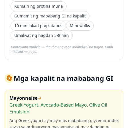
Kumain ng protina muna
Gumamit ng mababang GI na kapalit
10 min lakad pagkatapos
Mini walks
Umakyat ng hagdan 5-8 min
Tinatayang modelo — iba-iba ang mga indibidwal na tugon. Hindi
medikal na payo.
🔄
Mga kapalit na mababang GI
Mayonnaise
→
Greek Yogurt, Avocado-Based Mayo, Olive Oil
Emulsion
Ang Greek yogurt ay may mas mababang glycemic index
kaysa sa ordinaryong mayonnaise at may dagdag na