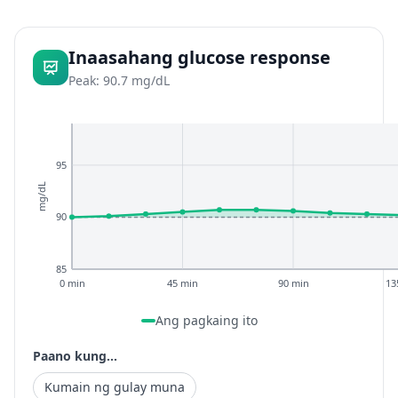
Inaasahang glucose response
Peak: 90.7 mg/dL
95
mg/dL
90
85
0 min
45 min
90 min
13
Ang pagkaing ito
Paano kung...
Kumain ng gulay muna