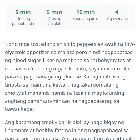
5 min
5 min
10 min
4
Oras ng
Oras ng
Kabuuang oras
Mga serving
paghahanda
pagluluto
Itong mga tostadong shishito peppers ay swak na low-
glycemic appetizer na malasa pero hindi nagpapataas
ng blood sugar. Likas na mababa sa carbohydrates at
mataas sa fiber ang mga sili na ito, kaya mainam sila
para sa pag-manage ng glucose. Kapag mabilisang
tinosta sa mainit na kawali, nagkakaroon sila ng
smoky at manamis-namis na lasa na may kaunting
anghang paminsan-minsan na nagpapasarap sa
bawat kagat.
Ang kasamang smoky garlic aioli ay nagbibigay ng
linamnam at healthy fats na lalong nagpapabagal sa
pag-absorb ng glucose. Ang paggamit ng avocado oil