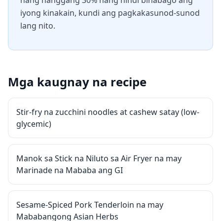
nang hanggang 30% nang hindi binabago ang
iyong kinakain, kundi ang pagkakasunod-sunod
lang nito.
Mga kaugnay na recipe
Stir-fry na zucchini noodles at cashew satay (low-
glycemic)
Manok sa Stick na Niluto sa Air Fryer na may
Marinade na Mababa ang GI
Sesame-Spiced Pork Tenderloin na may
Mababangong Asian Herbs