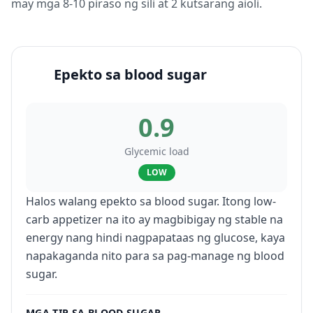
may mga 8-10 piraso ng sili at 2 kutsarang aioli.
Epekto sa blood sugar
0.9
Glycemic load
LOW
Halos walang epekto sa blood sugar. Itong low-
carb appetizer na ito ay magbibigay ng stable na
energy nang hindi nagpapataas ng glucose, kaya
napakaganda nito para sa pag-manage ng blood
sugar.
MGA TIP SA BLOOD SUGAR