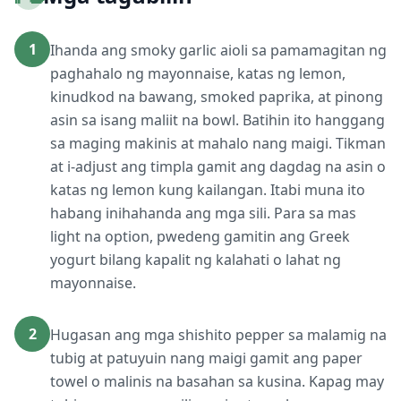
1
Ihanda ang smoky garlic aioli sa pamamagitan ng
paghahalo ng mayonnaise, katas ng lemon,
kinudkod na bawang, smoked paprika, at pinong
asin sa isang maliit na bowl. Batihin ito hanggang
sa maging makinis at mahalo nang maigi. Tikman
at i-adjust ang timpla gamit ang dagdag na asin o
katas ng lemon kung kailangan. Itabi muna ito
habang inihahanda ang mga sili. Para sa mas
light na option, pwedeng gamitin ang Greek
yogurt bilang kapalit ng kalahati o lahat ng
mayonnaise.
2
Hugasan ang mga shishito pepper sa malamig na
tubig at patuyuin nang maigi gamit ang paper
towel o malinis na basahan sa kusina. Kapag may