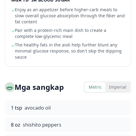
Enjoy as an appetizer before higher-carb meals to
✓
slow overall glucose absorption through the fiber and
fat content
Pair with a protein-rich main dish to create a
✓
complete low-glycemic meal
The healthy fats in the aioli help further blunt any
✓
minimal glucose response, so don't skip the dipping
sauce
🥗
Mga sangkap
Metric
Imperial
1 tsp
avocado oil
8 oz
shishito peppers