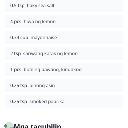
0.5 tsp
flaky sea salt
4 pcs
hiwa ng lemon
0.33 cup
mayonnaise
2 tsp
sariwang katas ng lemon
1 pcs
butil ng bawang, kinudkod
0.25 tsp
pinong asin
0.25 tsp
smoked paprika
👨‍🍳
Mga tagubilin