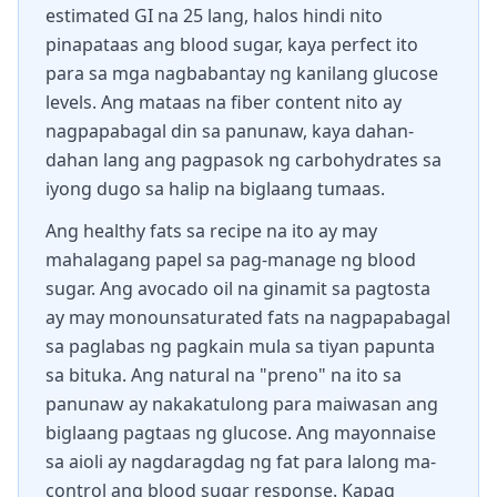
estimated GI na 25 lang, halos hindi nito
pinapataas ang blood sugar, kaya perfect ito
para sa mga nagbabantay ng kanilang glucose
levels. Ang mataas na fiber content nito ay
nagpapabagal din sa panunaw, kaya dahan-
dahan lang ang pagpasok ng carbohydrates sa
iyong dugo sa halip na biglaang tumaas.
Ang healthy fats sa recipe na ito ay may
mahalagang papel sa pag-manage ng blood
sugar. Ang avocado oil na ginamit sa pagtosta
ay may monounsaturated fats na nagpapabagal
sa paglabas ng pagkain mula sa tiyan papunta
sa bituka. Ang natural na "preno" na ito sa
panunaw ay nakakatulong para maiwasan ang
biglaang pagtaas ng glucose. Ang mayonnaise
sa aioli ay nagdaragdag ng fat para lalong ma-
control ang blood sugar response. Kapag