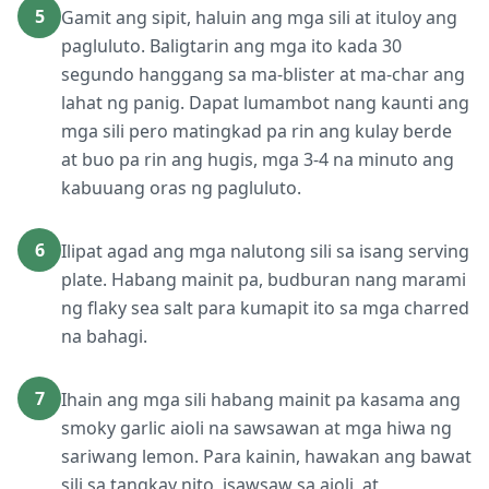
5
Gamit ang sipit, haluin ang mga sili at ituloy ang
pagluluto. Baligtarin ang mga ito kada 30
segundo hanggang sa ma-blister at ma-char ang
lahat ng panig. Dapat lumambot nang kaunti ang
mga sili pero matingkad pa rin ang kulay berde
at buo pa rin ang hugis, mga 3-4 na minuto ang
kabuuang oras ng pagluluto.
6
Ilipat agad ang mga nalutong sili sa isang serving
plate. Habang mainit pa, budburan nang marami
ng flaky sea salt para kumapit ito sa mga charred
na bahagi.
7
Ihain ang mga sili habang mainit pa kasama ang
smoky garlic aioli na sawsawan at mga hiwa ng
sariwang lemon. Para kainin, hawakan ang bawat
sili sa tangkay nito, isawsaw sa aioli, at