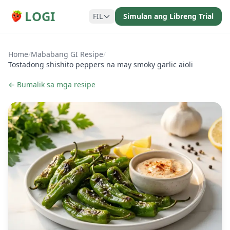
LOGI
FIL
Simulan ang Libreng Trial
Home
/
Mababang GI Resipe
/
Tostadong shishito peppers na may smoky garlic aioli
← Bumalik sa mga resipe