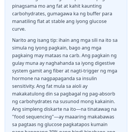
pinagsama mo ang fat at kahit kaunting
carbohydrates, gumagawa ka ng buffer para
manatiling flat at stable ang iyong glucose
curve.
Narito ang isang tip: ihain ang mga sili na ito sa
simula ng iyong pagkain, bago ang mga
pagkaing may mataas na carb. Ang pagkain ng
gulay muna ay naghahanda sa iyong digestive
system gamit ang fiber at nagti-trigger ng mga
hormone na nagpapaganda sa insulin
sensitivity. Ang fat mula sa aioli ay
makakatulong din sa pagbagal ng pag-absorb
ng carbohydrates na susunod mong kakainin.
Ang simpleng diskarte na ito—na tinatawag na
"food sequencing"—ay maaaring makabawas
sa pagtaas ng glucose pagkatapos kumain