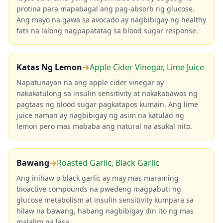
protina para mapabagal ang pag-absorb ng glucose.
Ang mayo na gawa sa avocado ay nagbibigay ng healthy
fats na lalong nagpapatatag sa blood sugar response.
Katas Ng Lemon
→
Apple Cider Vinegar, Lime Juice
Napatunayan na ang apple cider vinegar ay
nakakatulong sa insulin sensitivity at nakakabawas ng
pagtaas ng blood sugar pagkatapos kumain. Ang lime
juice naman ay nagbibigay ng asim na katulad ng
lemon pero mas mababa ang natural na asukal nito.
Bawang
→
Roasted Garlic, Black Garlic
Ang inihaw o black garlic ay may mas maraming
bioactive compounds na pwedeng magpabuti ng
glucose metabolism at insulin sensitivity kumpara sa
hilaw na bawang, habang nagbibigay din ito ng mas
malalim na lasa.