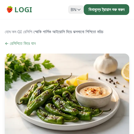
LOGI
BN
বিনামূল্যে ট্রায়াল শুরু করুন
হোম
/
কম GI রেসিপি
/
স্মোকি গার্লিক আইয়োলি দিয়ে ঝলসানো শিশিতো মরিচ
← রেসিপিতে ফিরে যান