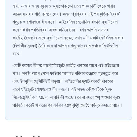
মরিচ ভাজার জন্য ব্যবহৃত অ্যাভোকাডো তেল পাকস্থলী থেকে খাবার
অন্ত্রে যাওয়ার গতি কমিয়ে দেয়। হজম প্রক্রিয়ায় এই প্রাকৃতিক 'ব্রেক'
গ্লুকোজ শোষণকে ধীর করে। আইয়োলির মেয়োনিজ বাড়তি ফ্যাট যোগ
করে শর্করার প্রতিক্রিয়া আরও কমিয়ে দেয়। যখন আপনি সামান্য
কার্বোহাইড্রেটের সাথে ফ্যাট যোগ করেন, তখন এটি একটি মেটাবলিক বাফার
(বিপাকীয় সুরক্ষা) তৈরি করে যা আপনার গ্লুকোজের মাত্রাকে স্থিতিশীল
রাখে।
একটি কাজের টিপস: কার্বোহাইড্রেট জাতীয় খাবারের আগে এই মরিচগুলো
খান। সবজি আগে খেলে ফাইবার আপনার পরিপাকতন্ত্রকে প্রস্তুত করে
এবং ইনসুলিন সেন্সিটিভিটি বাড়ায়। আইয়োলির ফ্যাট পরবর্তী খাবারের
কার্বোহাইড্রেট শোষণকেও ধীর করবে। এই সহজ কৌশলটিকে 'ফুড
সিকোয়েন্সিং' বলা হয়, যা আপনি কী খাচ্ছেন তা না বদলে শুধু খাওয়ার ক্রম
পরিবর্তন করেই খাবারের পর শর্করার হঠাৎ বৃদ্ধি ৩০% পর্যন্ত কমাতে পারে।