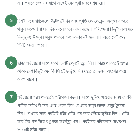
না। প্যানে দেওয়ার সাথে সাথেই যেন ছ্যাঁক করে শব্দ হয়।
5
চিমটা দিয়ে মরিচগুলো উল্টেপাল্টে দিন এবং প্রতি ৩০ সেকেন্ড অন্তর নাড়তে
থাকুন যতক্ষণ না সব দিক ভালোভাবে ভাজা হচ্ছে। মরিচগুলো কিছুটা নরম হবে
কিন্তু রঙ উজ্জ্বল সবুজ থাকবে এবং আকার নষ্ট হবে না। এতে মোট ৩-৪
মিনিট সময় লাগবে।
6
ভাজা মরিচগুলো সাথে সাথে একটি প্লেটে তুলে নিন। গরম থাকতেই ওপর
থেকে বেশ কিছুটা ফ্লেকি সি সল্ট ছড়িয়ে দিন যাতে তা ভাজা অংশের গায়ে
লেগে থাকে।
7
মরিচগুলো গরম থাকতেই পরিবেশন করুন। সাথে ডুবিয়ে খাওয়ার জন্য স্মোকি
গার্লিক আইওলি আর ওপর থেকে চিপে দেওয়ার জন্য টাটকা লেবুর টুকরো
দিন। খাওয়ার সময় প্রতিটি মরিচ বোঁটা ধরে আইওলিতে ডুবিয়ে নিন। বোঁটা
আর বীজ বাদ দিয়ে শুধু নরম অংশটুকু খান। প্রতিবার পরিবেশনে সাধারণত
৮-১০টি মরিচ থাকে।