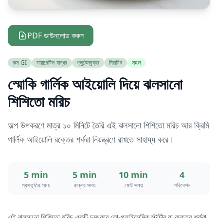
PDF ডাউনলোড করুন
কম GI
ডায়াবেটিস-বান্ধব
গ্লুটেনমুক্ত
নিরামিষ
সহজ
স্মোকি গার্লিক আইয়োলি দিয়ে ঝলসানো
শিশিতো মরিচ
অল্প উপকরণে মাত্র ১০ মিনিটে তৈরি এই ঝলসানো শিশিতো মরিচ আর ক্রিমি
গার্লিক আইয়োলি রক্তের শর্করা নিয়ন্ত্রণে রাখতে সাহায্য করে।
5 min
5 min
10 min
4
প্রস্তুতির সময়
রান্নার সময়
মোট সময়
পরিবেশন
এই ঝলসানো শিশিতো মরিচ একটি চমৎকার লো-গ্লাইসেমিক স্টার্টার যা রক্তের শর্করা