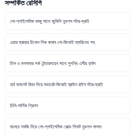
সম্পর্কিত রেসিপি
লো-গ্লাইসেমিক কাজু সাতে জুকিনি নুডলস স্টার-ফ্রাই
এয়ার ফ্রায়ার চিকেন শিক কাবাব লো-জিআই ম্যারিনেড সহ
তিল ও মশলাদার পর্ক টেন্ডারলয়েন সাথে সুগন্ধি এশীয় হার্বস
হার্ব অমলেট রিবন দিয়ে মডারেট-জিআই ব্রাউন রাইস স্টার-ফ্রাই
চিলি-গার্লিক গ্রিনস
মচমচে সবজি দিয়ে লো-গ্লাইসেমিক কোল্ড পিনাট নুডলস সালাদ