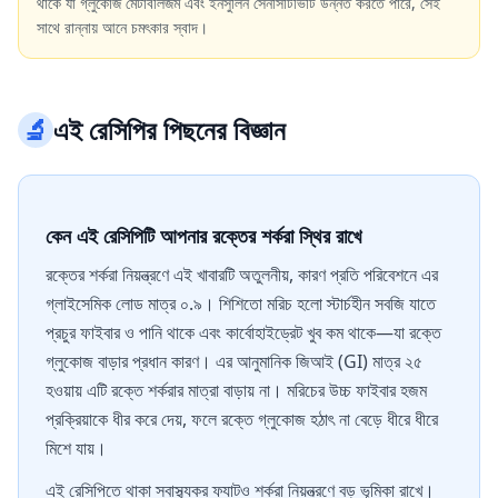
থাকে যা গ্লুকোজ মেটাবলিজম এবং ইনসুলিন সেনসিটিভিটি উন্নত করতে পারে, সেই
সাথে রান্নায় আনে চমৎকার স্বাদ।
🔬
এই রেসিপির পিছনের বিজ্ঞান
কেন এই রেসিপিটি আপনার রক্তের শর্করা স্থির রাখে
রক্তের শর্করা নিয়ন্ত্রণে এই খাবারটি অতুলনীয়, কারণ প্রতি পরিবেশনে এর
গ্লাইসেমিক লোড মাত্র ০.৯। শিশিতো মরিচ হলো স্টার্চহীন সবজি যাতে
প্রচুর ফাইবার ও পানি থাকে এবং কার্বোহাইড্রেট খুব কম থাকে—যা রক্তে
গ্লুকোজ বাড়ার প্রধান কারণ। এর আনুমানিক জিআই (GI) মাত্র ২৫
হওয়ায় এটি রক্তে শর্করার মাত্রা বাড়ায় না। মরিচের উচ্চ ফাইবার হজম
প্রক্রিয়াকে ধীর করে দেয়, ফলে রক্তে গ্লুকোজ হঠাৎ না বেড়ে ধীরে ধীরে
মিশে যায়।
এই রেসিপিতে থাকা স্বাস্থ্যকর ফ্যাটও শর্করা নিয়ন্ত্রণে বড় ভূমিকা রাখে।