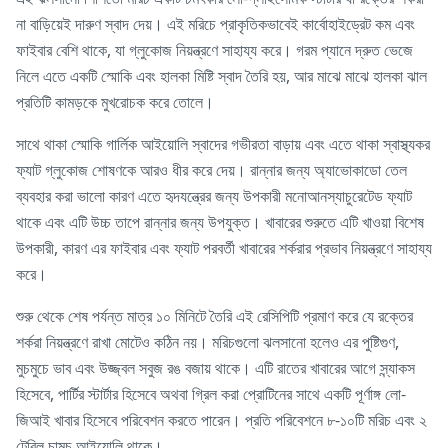
না বাড়িয়েই দারুণ স্বাদ দেয়। এই মরিচে প্রাকৃতিকভাবেই কার্বোহাইড্রেট কম এবং
ফাইবার বেশি থাকে, যা গ্লুকোজ নিয়ন্ত্রণে সাহায্য করে। গরম প্যানে দ্রুত ভেজে
নিলে এতে একটি স্মোকি এবং হালকা মিষ্টি স্বাদ তৈরি হয়, আর মাঝে মাঝে হালকা ঝাল
প্রতিটি কামড়কে মুখরোচক করে তোলে।
সাথে থাকা স্মোকি গার্লিক আইয়োলি স্বাদের গভীরতা বাড়ায় এবং এতে থাকা স্বাস্থ্যকর
ফ্যাট গ্লুকোজ শোষণকে আরও ধীর করে দেয়। রান্নার জন্য অ্যাভোকাডো তেল
ব্যবহার করা ভালো কারণ এতে হৃদযন্ত্রের জন্য উপকারী মনোআনস্যাচুরেটেড ফ্যাট
থাকে এবং এটি উচ্চ তাপে রান্নার জন্য উপযুক্ত। খাবারের শুরুতে এটি খাওয়া বিশেষ
উপকারী, কারণ এর ফাইবার এবং ফ্যাট পরবর্তী খাবারের শর্করার প্রভাব নিয়ন্ত্রণে সাহায্য
করে।
শুরু থেকে শেষ পর্যন্ত মাত্র ১০ মিনিটে তৈরি এই রেসিপিটি প্রমাণ করে যে রক্তের
শর্করা নিয়ন্ত্রণে রাখা মোটেও কঠিন নয়। মরিচগুলো ঝলসানো হলেও এর পুষ্টিগুণ,
মুচমুচে ভাব এবং উজ্জ্বল সবুজ রঙ বজায় থাকে। এটি রাতের খাবারের আগে স্ন্যাকস
হিসেবে, পার্টির স্টার্টার হিসেবে অথবা গ্রিল করা প্রোটিনের সাথে একটি পূর্ণাঙ্গ লো-
জিআই খাবার হিসেবে পরিবেশন করতে পারেন। প্রতি পরিবেশনে ৮-১০টি মরিচ এবং ২
টেবিল চামচ আইয়োলি থাকে।