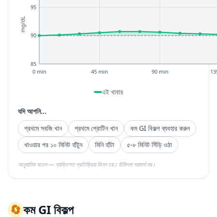
95
mg/dL
90
85
0 min
45 min
90 min
13
এই খাবার
যদি আপনি...
প্রথমে সবজি খান
প্রথমে প্রোটিন খান
কম GI বিকল্প ব্যবহার করুন
খাওয়ার পর ১০ মিনিট হাঁটুন
মিনি হাঁটা
৫-৮ মিনিট সিঁড়ি ওঠা
আনুমানিক মডেল — ব্যক্তিগত প্রতিক্রিয়া ভিন্ন হয়। চিকিৎসা পরামর্শ নয়।
🔄
কম GI বিকল্প