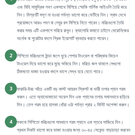
এবং মিহি সামুদ্রিক লবণ একসাথে মিশিয়ে স্মোকি গার্লিক আইওলি তৈরি করে
নিন। মিশ্রণটি মসৃণ না হওয়া পর্যন্ত ভালো করে ফেটিয়ে নিন। স্বাদ দেখে
প্রয়োজনে আরও লবণ বা লেবুর রস মিশিয়ে নিতে পারেন। মরিচগুলো তৈরি
করার সময় এটি একপাশে সরিয়ে রাখুন। ক্যালোরি কমাতে চাইলে মেয়োনিজের
অর্ধেক বা পুরোটার বদলে গ্রিক ইয়োগার্ট ব্যবহার করতে পারেন।
2
শিশিতো মরিচগুলো ঠান্ডা জলে ধুয়ে পেপার টাওয়েল বা পরিষ্কার কিচেন
টাওয়েল দিয়ে ভালো করে মুছে শুকিয়ে নিন। মরিচে জল থাকলে সেগুলো
ঠিকমতো ভাজা হওয়ার বদলে ভাপে সেদ্ধ হয়ে যেতে পারে।
3
মাঝারি-উচ্চ আঁচে একটি বড় কাস্ট আয়রন স্কিলট বা ভারী তলার প্যান গরম
করুন। এতে অ্যাভোকাডো অয়েল দিন এবং প্যানের তলায় সমানভাবে ছড়িয়ে
দিন। তেল গরম হয়ে হালকা ধোঁয়া ওঠা পর্যন্ত প্রায় ২ মিনিট অপেক্ষা করুন।
4
শুকনো শিশিতো মরিচগুলো সাবধানে গরম প্যানে এক স্তরে সাজিয়ে দিন।
প্রথম দিকটা ভালো করে ভাজা হওয়ার জন্য ৩০-৪৫ সেকেন্ড নাড়াচাড়া করবেন