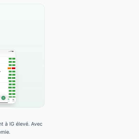
nt à IG élevé. Avec
émie.