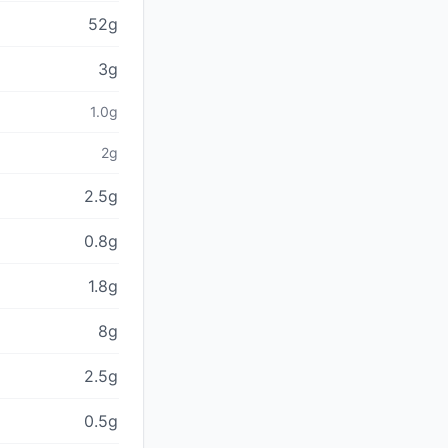
52g
3g
1.0g
2g
2.5g
0.8g
1.8g
8g
2.5g
0.5g