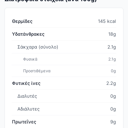
Θερμίδες
145 kcal
Υδατάνθρακες
18g
Σάκχαρα (σύνολο)
2.1g
Φυσικά
2.1g
Προστιθέμενα
0g
Φυτικές ίνες
2.2g
Διαλυτές
0g
Αδιάλυτες
0g
Πρωτεΐνες
9g