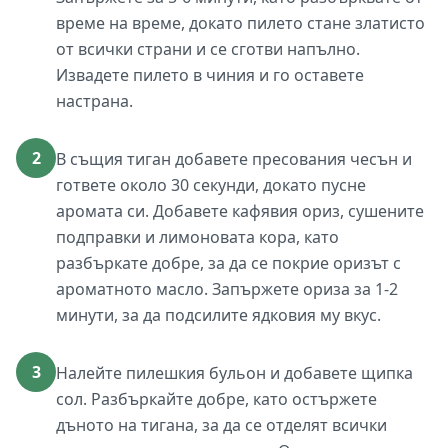
време на време, докато пилето стане златисто
от всички страни и се сготви напълно.
Извадете пилето в чиния и го оставете
настрана.
2
В същия тиган добавете пресования чесън и
гответе около 30 секунди, докато пусне
аромата си. Добавете кафявия ориз, сушените
подправки и лимоновата кора, като
разбъркате добре, за да се покрие оризът с
ароматното масло. Запържете ориза за 1-2
минути, за да подсилите ядковия му вкус.
3
Налейте пилешкия бульон и добавете щипка
сол. Разбъркайте добре, като остържете
дъното на тигана, за да се отделят всички