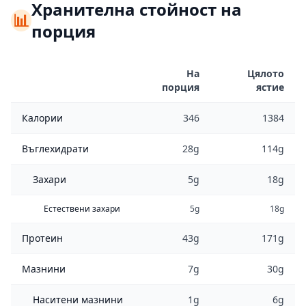
Хранителна стойност на
📊
порция
На
Цялото
порция
ястие
Калории
346
1384
Въглехидрати
28g
114g
Захари
5g
18g
Естествени захари
5g
18g
Протеин
43g
171g
Мазнини
7g
30g
Наситени мазнини
1g
6g