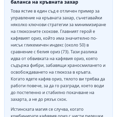
баланса на кръвната захар
Това ястие в един съд е отличен пример за
управление на кръвната захар, съчетавайки
няколко ключови стратегии за минимизиране
на глюкозните скокове. Главният герой е
кафявият ориз, който има значително по-
нисък гликемичен индекс (около 50) в
сравнение с белия ориз (73). Тази разлика
идва от обвивката на кафявия ориз, която
съдържа фибри, забавящи храносмилането и
освобождаването на глюкоза в кръвта.
Когато ядете кафяв ориз, тялото ви трябва да
работи повече, за да го разгради, което води
до постепенно и стабилно покачване на
захарта, а не до рязък скок.
Истинската магия се случва, когато
комбинирате кафявия ориз с чисти пилешки