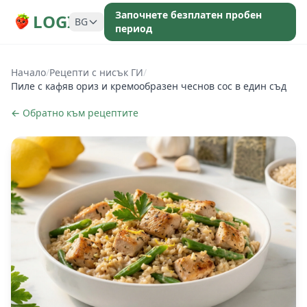
Започнете безплатен пробен
LOGI
BG
период
Начало
/
Рецепти с нисък ГИ
/
Пиле с кафяв ориз и кремообразен чеснов сос в един съд
← Обратно към рецептите