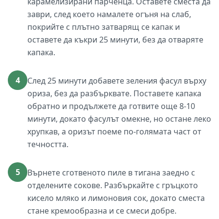
карамелизирани парченца. Оставете сместа да
заври, след което намалете огъня на слаб,
покрийте с плътно затварящ се капак и
оставете да къкри 25 минути, без да отваряте
капака.
4
След 25 минути добавете зеления фасул върху
ориза, без да разбърквате. Поставете капака
обратно и продължете да готвите още 8-10
минути, докато фасулът омекне, но остане леко
хрупкав, а оризът поеме по-голямата част от
течността.
5
Върнете сготвеното пиле в тигана заедно с
отделените сокове. Разбъркайте с гръцкото
кисело мляко и лимоновия сок, докато сместа
стане кремообразна и се смеси добре.