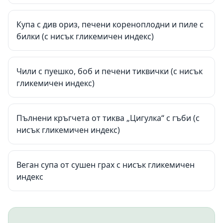
Купа с див ориз, печени кореноплодни и пиле с
билки (с нисък гликемичен индекс)
Чили с пуешко, боб и печени тиквички (с нисък
гликемичен индекс)
Пълнени кръгчета от тиква „Цигулка“ с гъби (с
нисък гликемичен индекс)
Веган супа от сушен грах с нисък гликемичен
индекс