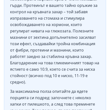
гърди. Протеинът е вашето тайно оръжие за
контрол на кръвната захар – той забавя
изпразването на стомаха и стимулира
освобождаването на хормони, които
регулират нивата на глюкозата. Полезните
мазнини от зехтина допълнително засилват
този ефект, създавайки тройна комбинация
от фибри, протеини и мазнини, които
работят заедно за стабилна кръвна захар.
Благодарение на това гликемичният товар на
ястието е само 10.9, което се счита за ниска
стойност (всичко под 10 е ниско, 11-19 е
средно).
За максимална полза опитайте да ядете
порцията си подред: започнете с няколко
хапки от пилешкото, а след това преминете