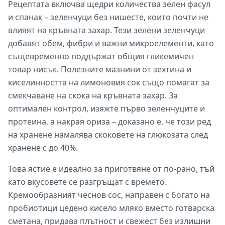
Рецептата включва щедри количества зелен фасул
и спанак – зеленчуци без нишесте, които почти не
влияят на кръвната захар. Тези зелени зеленчуци
добавят обем, фибри и важни микроелементи, като
същевременно поддържат общия гликемичен
товар нисък. Полезните мазнини от зехтина и
киселинността на лимоновия сок също помагат за
смекчаване на скока на кръвната захар. За
оптимален контрол, изяжте първо зеленчуците и
протеина, а накрая ориза – доказано е, че този ред
на хранене намалява скоковете на глюкозата след
хранене с до 40%.
Това ястие е идеално за приготвяне от по-рано, тъй
като вкусовете се разгръщат с времето.
Кремообразният чеснов сос, направен с богато на
пробиотици цедено кисело мляко вместо готварска
сметана, придава плътност и свежест без излишни