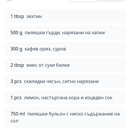
1 tbsp
зехтин
500 g
пилешки гърди, нарязани на хапки
300 g
кафяв ориз, суров
2 tbsp
микс от сухи билки
3 pcs
скилидки чесън, ситно нарязани
1 pcs
лимон, настъргана кора и изцеден сок
750 ml
пилешки бульон с ниско съдържание на
сол