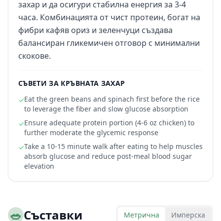
захар и да осигури стабилна енергия за 3-4
часа. Комбинацията от чист протеин, богат на
фибри кафяв ориз и зеленчуци създава
балансиран гликемичен отговор с минимални
скокове.
СЪВЕТИ ЗА КРЪВНАТА ЗАХАР
Eat the green beans and spinach first before the rice
✓
to leverage the fiber and slow glucose absorption
Ensure adequate protein portion (4-6 oz chicken) to
✓
further moderate the glycemic response
Take a 10-15 minute walk after eating to help muscles
✓
absorb glucose and reduce post-meal blood sugar
elevation
🥗
Съставки
Метрична
Имперска