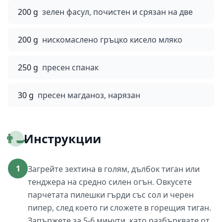
200 g
зелен фасул, почистен и срязан на две
200 g
нискомаслено гръцко кисело мляко
250 g
пресен спанак
30 g
пресен магданоз, нарязан
👨‍🍳
Инструкции
1
Загрейте зехтина в голям, дълбок тиган или
тенджера на средно силен огън. Овкусете
парчетата пилешки гърди със сол и черен
пипер, след което ги сложете в горещия тиган.
Запържете за 5-6 минути, като разбърквате от