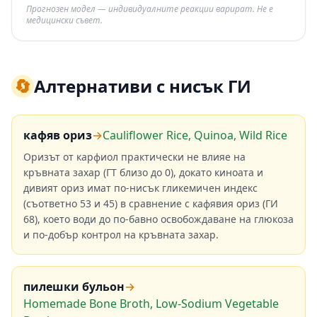
Прогнозен модел — индивидуалните реакции варират. Не е
медицински съвет.
🔄
Алтернативи с нисък ГИ
кафяв ориз
→
Cauliflower Rice, Quinoa, Wild Rice
Оризът от карфиол практически не влияе на
кръвната захар (ГТ близо до 0), докато киноата и
дивият ориз имат по-нисък гликемичен индекс
(съответно 53 и 45) в сравнение с кафявия ориз (ГИ
68), което води до по-бавно освобождаване на глюкоза
и по-добър контрол на кръвната захар.
пилешки бульон
→
Homemade Bone Broth, Low-Sodium Vegetable