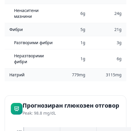
Ненаситени
6g
24g
мазнини
Фибри
5g
21g
Разтворими фибри
1g
3g
Неразтворими
1g
6g
фибри
Натрий
779mg
3115mg
Прогнозиран глюкозен отговор
Peak: 98.8 mg/dL