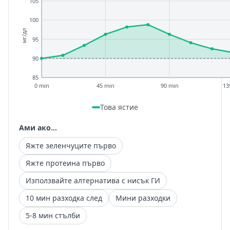
105
100
мг/дл
95
90
85
0 min
45 min
90 min
13
Това ястие
Ами ако...
Яжте зеленчуците първо
Яжте протеина първо
Използвайте алтернатива с нисък ГИ
10 мин разходка след
Мини разходки
5-8 мин стълби