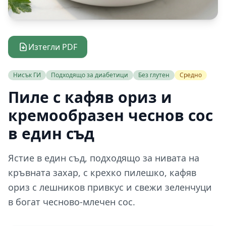
Изтегли PDF
Нисък ГИ
Подходящо за диабетици
Без глутен
Средно
Пиле с кафяв ориз и
кремообразен чеснов сос
в един съд
Ястие в един съд, подходящо за нивата на
кръвната захар, с крехко пилешко, кафяв
ориз с лешников привкус и свежи зеленчуци
в богат чесново-млечен сос.