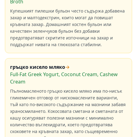
Broth
Купешкият пилешки бульон често съдържа добавена
захар и малтодекстрин, които могат да повишат
кръвната захар. Домашният костен бульон или
качествен зеленчуков бульон без добавки
предотвратяват скритите източници на захар и
поддържат нивата на глюкозата стабилни.
гръцко кисело мляко
→
Full-Fat Greek Yogurt, Coconut Cream, Cashew
Cream
Пълномасленото гръцко кисело мляко има по-нисък
гликемичен отговор от нискомаслените варианти,
тъй като по-високото съдържание на мазнини забавя
храносмилането. Кокосовата сметана и сметаната от
кашу осигуряват полезни мазнини с минимално
количество въглехидрати, което предотвратява
скоковете на кръвната захар, като същевременно