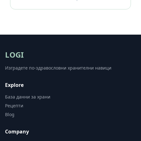
LOGI
Изградете по-здравословни хранителни навици
Explore
База данни за храни
Рецепти
Blog
Company