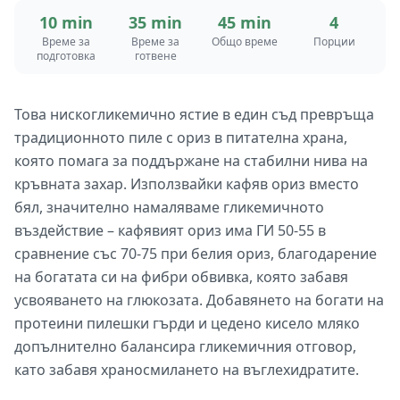
10 min
35 min
45 min
4
Време за
Време за
Общо време
Порции
подготовка
готвене
Това нискогликемично ястие в един съд превръща
традиционното пиле с ориз в питателна храна,
която помага за поддържане на стабилни нива на
кръвната захар. Използвайки кафяв ориз вместо
бял, значително намаляваме гликемичното
въздействие – кафявият ориз има ГИ 50-55 в
сравнение със 70-75 при белия ориз, благодарение
на богатата си на фибри обвивка, която забавя
усвояването на глюкозата. Добавянето на богати на
протеини пилешки гърди и цедено кисело мляко
допълнително балансира гликемичния отговор,
като забавя храносмилането на въглехидратите.