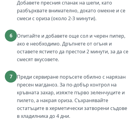
Добавете пресния спанак на шепи, като
разбърквате внимателно, докато омекне и се
смеси с ориза (около 2-3 минути).
6
Опитайте и добавете още сол и черен пипер,
ако е необходимо. Дръпнете от огъня и
оставете ястието да престои 2 минути, за да се
смесят вкусовете.
7
Преди сервиране поръсете обилно с нарязан
пресен магданоз. За по-добър контрол на
кръвната захар, изяжте първо зеленчуците и
пилето, а накрая ориза. Съхранявайте
остатъците в херметически затворени съдове
в хладилника до 4 дни.