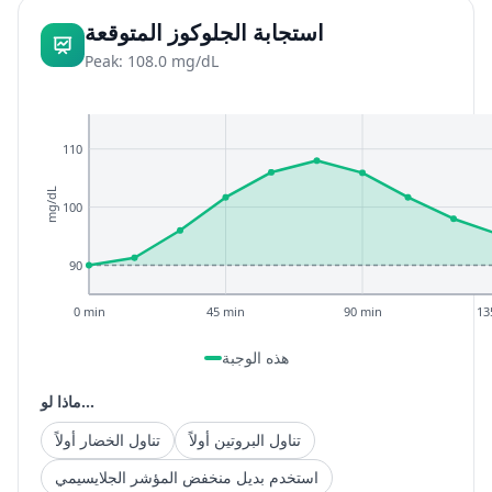
استجابة الجلوكوز المتوقعة
Peak: 108.0 mg/dL
110
mg/dL
100
90
0 min
45 min
90 min
13
هذه الوجبة
ماذا لو...
تناول البروتين أولاً
تناول الخضار أولاً
استخدم بديل منخفض المؤشر الجلايسيمي