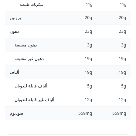
11g
11g
سكريات طبيعية
20g
20g
بروتين
23g
23g
دهون
3g
3g
دهون مشبعة
19g
19g
دهون غير مشبعة
19g
19g
ألياف
5g
5g
ألياف قابلة للذوبان
12g
12g
ألياف غير قابلة للذوبان
559mg
559mg
صوديوم