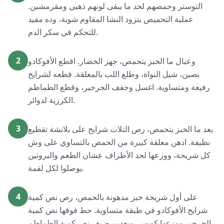
التوستر وحمصهم لحد ما يبقى لونهم ذهبي ومقرمشين.
عملية التحميص بتزود النشا المقاوم شوية، وده مفيد
للتحكم في سكر الدم.
2
وعبال ما الخبز يتحمص، جهز الخضار. اقطع الأفوكادو
نصين، شيل النواة، وطلع اللب بالمعلقة. قطعه لشرايح
رفيعة ومتساوية. اغسل وجفف الجرجير، وقطع الطماطم
الكرزية لدوائر.
3
بعد ما الخبز يتحمص، رص التلات شرايح على بلانشة تقطيع
نظيفة. ادهن معلقة كبيرة من الحمص بالتساوي على وش
كل شريحة، ووزعها لحد الأطراف عشان الطعم والبروتين
يوصلوا لكل لقمة.
4
على أول شريحة خبز مدهونة بالحمص، رص نص كمية
شرايح الأفوكادو في طبقة متساوية. حط فوقها نص كمية
الجرجير ووزعها كويس، وبعدين ضيف نص كمية الطماطم