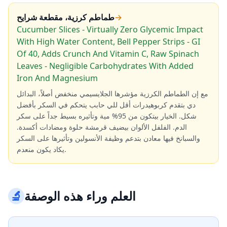
→
طماطم كرزية، مقطعة شرايح
Cucumber Slices - Virtually Zero Glycemic Impact
With High Water Content, Bell Pepper Strips - GI
Of 40, Adds Crunch And Vitamin C, Raw Spinach
Leaves - Negligible Carbohydrates With Added
Iron And Magnesium
مع إن الطماطم الكرزية مؤشرها الجلايسيمي منخفض أصلاً، البدائل
دي بتقدم كربوهيدرات أقل للي حابب يتحكم في السكر بأفضل
شكل. الخيار بيتكون من 95% مية وتأثيره بسيط جداً على سكر
الدم. الفلفل الألوان بيضيف قرمشة حلوة ومضادات أكسدة.
والسبانخ فيها معادن بتدعم وظيفة الأنسولين وتأثيرها على السكر
يكاد يكون منعدم.
العلم وراء هذه الوصفة
🔬