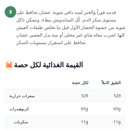
8
قدمه فوراً والخبز لسه دافي شوية. عشان تحافظ على
مستوى سكر الدم، كُل الساندوتش ببطء، وممكن تاكل
شوية من حشوة الخضار الأول قبل ما تخلص طبقات العيش
كلها. اشرب معاه شاي غير محلى أو مية بدل العصير عشان
تحافظ على استقرار مستويات السكر.
القيمة الغذائية لكل حصة
📊
الطبق كاملاً
لكل حصة
529
529
سعرات حرارية
65g
65g
كربوهيدرات
11g
11g
سكريات