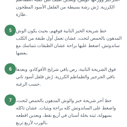
الكرزية. رُش رشة بسيطة من الفلفل الأسود المطحون
طازة.
5
حط شريحة الخبز التانية فوقهم، بحيث يكون الوش
المدهون بالحمص لتحت، عشان تعمل أول طبقة من الكلب
ساندوتش. اضغط عليها براحة عشان الطبقات تتماسك مع
بعضها.
6
فوق الشريحة التانية، رص باقي شرايح الأفوكادو، وبعدها
باقي الجرجير والطماطم الكرزية. رُش فلفل أسود تاني
حسب الرغبة.
7
حط آخر شريحة خبز والوش المدهون بالحمص لتحت،
واضغط على الساندوتش كله براحة وبثبات. عشان تاكله
بسهولة، ثبته بخلة أسنان في أربع نقط، وبعدين اقطعه
بالورب لأربع تربع.