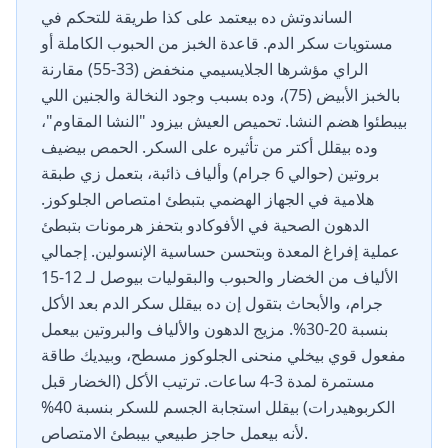
الساندوتش ده بيعتمد على كذا طريقة للتحكم في
مستويات سكر الدم. قاعدة الخبز من الحبوب الكاملة أو
الراي مؤشرها الجلايسيمي منخفض (33-55) مقارنة
بالخبز الأبيض (75)، وده بسبب وجود النخالة والجنين اللي
بيبطئوا هضم النشا. تحميص العيش بيزود "النشا المقاوم"،
وده بيقلل أكتر من تأثيره على السكر. الحمص بيضيف
بروتين (حوالي 6 جرام) وألياف ذائبة، بتعمل زي طبقة
هلامية في الجهاز الهضمي بتبطئ امتصاص الجلوكوز.
الدهون الصحية في الأفوكادو بتحفز هرمونات بتبطئ
عملية إفراغ المعدة وبتحسن حساسية الإنسولين. إجمالي
الألياف من الخضار والحبوب والبقوليات بيوصل لـ 12-15
جرام، والأبحاث بتقول إن ده بيقلل سكر الدم بعد الأكل
بنسبة 20-30%. مزيج الدهون والألياف والبروتين بيعمل
مفعول قوي بيخلي منحنى الجلوكوز مسطح، وبيديك طاقة
مستمرة لمدة 3-4 ساعات. ترتيب الأكل (الخضار قبل
الكربوهيدرات) بيقلل استجابة الجسم للسكر بنسبة 40%
لأنه بيعمل حاجز طبيعي بيبطئ الامتصاص.