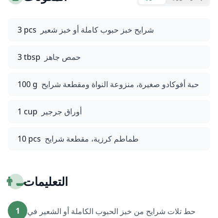
شرايح خبز حبوب كاملة أو خبز شعير
3 pcs
حمص جاهز
3 tbsp
حبة أفوكادو صغيرة، منزوعة النواة ومقطعة شرايح
100 g
أوراق جرجير
1 cup
طماطم كرزية، مقطعة شرايح
10 pcs
التعليمات
👨‍🍳
1
حط تلات شرايح من خبز الحبوب الكاملة أو الشعير في