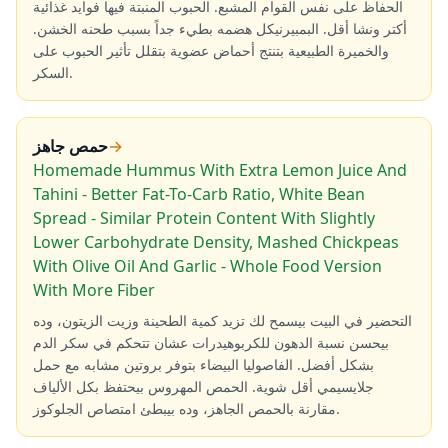
الحفاظ على نفس القوام المشبع. الحبوب المنبتة فيها فوايد غذائية
أكتر ونشا أقل. البمبيرنيكل هضمه بطيء جداً بسبب طحنه الخشن.
والخميرة الطبيعية بتنتج أحماض عضوية بتقلل تأثير الحبوب على
السكر.
→
حمص جاهز
Homemade Hummus With Extra Lemon Juice And
Tahini - Better Fat-To-Carb Ratio, White Bean
Spread - Similar Protein Content With Slightly
Lower Carbohydrate Density, Mashed Chickpeas
With Olive Oil And Garlic - Whole Food Version
With More Fiber
التحضير في البيت بيسمح لك تزيد كمية الطحينة وزيت الزيتون، وده
بيحسن نسبة الدهون للكربوهيدرات عشان تتحكم في سكر الدم
بشكل أفضل. الفاصوليا البيضاء بتوفر بروتين مشابه مع حمل
جلايسيمي أقل شوية. الحمص المهروس بيحتفظ بكل الألياف
مقارنة بالحمص الجاهز، وده بيبطئ امتصاص الجلوكوز.