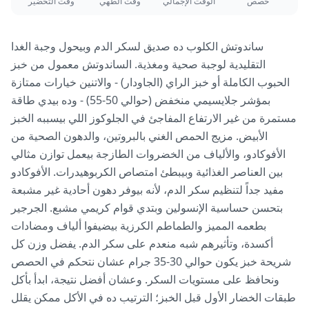
حصص
الوقت الإجمالي
وقت الطهي
وقت التحضير
ساندوتش الكلوب ده صديق لسكر الدم وبيحول وجبة الغدا
التقليدية لوجبة صحية ومغذية. الساندوتش معمول من خبز
الحبوب الكاملة أو خبز الراي (الجاودار) - والاتنين خيارات ممتازة
بمؤشر جلايسيمي منخفض (حوالي 50-55) - وده بيدي طاقة
مستمرة من غير الارتفاع المفاجئ في الجلوكوز اللي بيسببه الخبز
الأبيض. مزيج الحمص الغني بالبروتين، والدهون الصحية من
الأفوكادو، والألياف من الخضروات الطازجة بيعمل توازن مثالي
بين العناصر الغذائية وبيبطئ امتصاص الكربوهيدرات. الأفوكادو
مفيد جداً لتنظيم سكر الدم، لأنه بيوفر دهون أحادية غير مشبعة
بتحسن حساسية الإنسولين وبتدي قوام كريمي مشبع. الجرجير
بطعمه المميز والطماطم الكرزية بيضيفوا ألياف ومضادات
أكسدة، وتأثيرهم شبه منعدم على سكر الدم. يفضل وزن كل
شريحة خبز يكون حوالي 30-35 جرام عشان نتحكم في الحصص
ونحافظ على مستويات السكر. وعشان أفضل نتيجة، ابدأ بأكل
طبقات الخضار الأول قبل الخبز؛ الترتيب ده في الأكل ممكن يقلل