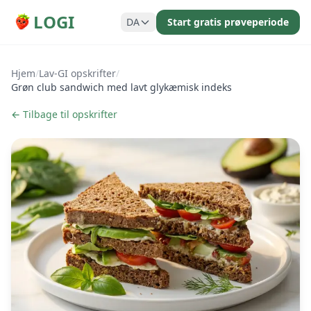
LOGI
DA
Start gratis prøveperiode
Hjem
/
Lav-GI opskrifter
/
Grøn club sandwich med lavt glykæmisk indeks
← Tilbage til opskrifter