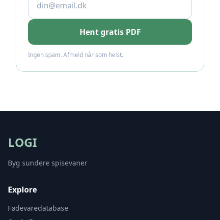
Hent gratis PDF
Ingen spam. Afmeld når som helst.
LOGI
Byg sundere spisevaner
Explore
Fødevaredatabase