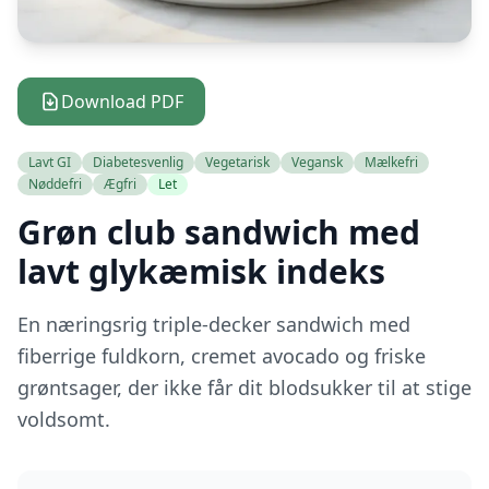
Download PDF
Lavt GI
Diabetesvenlig
Vegetarisk
Vegansk
Mælkefri
Nøddefri
Ægfri
Let
Grøn club sandwich med
lavt glykæmisk indeks
En næringsrig triple-decker sandwich med
fiberrige fuldkorn, cremet avocado og friske
grøntsager, der ikke får dit blodsukker til at stige
voldsomt.