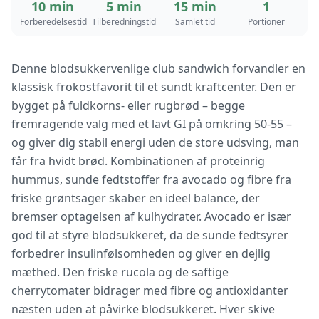
10 min
5 min
15 min
1
Forberedelsestid
Tilberedningstid
Samlet tid
Portioner
Denne blodsukkervenlige club sandwich forvandler en
klassisk frokostfavorit til et sundt kraftcenter. Den er
bygget på fuldkorns- eller rugbrød – begge
fremragende valg med et lavt GI på omkring 50-55 –
og giver dig stabil energi uden de store udsving, man
får fra hvidt brød. Kombinationen af proteinrig
hummus, sunde fedtstoffer fra avocado og fibre fra
friske grøntsager skaber en ideel balance, der
bremser optagelsen af kulhydrater. Avocado er især
god til at styre blodsukkeret, da de sunde fedtsyrer
forbedrer insulinfølsomheden og giver en dejlig
mæthed. Den friske rucola og de saftige
cherrytomater bidrager med fibre og antioxidanter
næsten uden at påvirke blodsukkeret. Hver skive