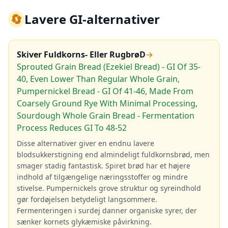
🔄
Lavere GI-alternativer
Skiver Fuldkorns- Eller RugbrøD
→
Sprouted Grain Bread (Ezekiel Bread) - GI Of 35-
40, Even Lower Than Regular Whole Grain,
Pumpernickel Bread - GI Of 41-46, Made From
Coarsely Ground Rye With Minimal Processing,
Sourdough Whole Grain Bread - Fermentation
Process Reduces GI To 48-52
Disse alternativer giver en endnu lavere
blodsukkerstigning end almindeligt fuldkornsbrød, men
smager stadig fantastisk. Spiret brød har et højere
indhold af tilgængelige næringsstoffer og mindre
stivelse. Pumpernickels grove struktur og syreindhold
gør fordøjelsen betydeligt langsommere.
Fermenteringen i surdej danner organiske syrer, der
sænker kornets glykæmiske påvirkning.