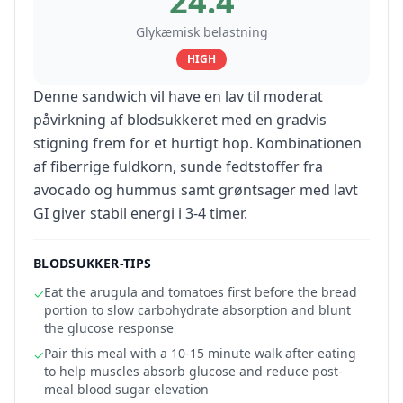
24.4
Glykæmisk belastning
HIGH
Denne sandwich vil have en lav til moderat
påvirkning af blodsukkeret med en gradvis
stigning frem for et hurtigt hop. Kombinationen
af fiberrige fuldkorn, sunde fedtstoffer fra
avocado og hummus samt grøntsager med lavt
GI giver stabil energi i 3-4 timer.
BLODSUKKER-TIPS
Eat the arugula and tomatoes first before the bread
✓
portion to slow carbohydrate absorption and blunt
the glucose response
Pair this meal with a 10-15 minute walk after eating
✓
to help muscles absorb glucose and reduce post-
meal blood sugar elevation