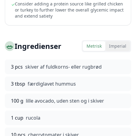
Consider adding a protein source like grilled chicken
✓
or turkey to further lower the overall glycemic impact
and extend satiety
🥗
Ingredienser
Metrisk
Imperial
3 pcs
skiver af fuldkorns- eller rugbrød
3 tbsp
færdiglavet hummus
100 g
lille avocado, uden sten og i skiver
1 cup
rucola
10 pcs
cherrytomater i skiver