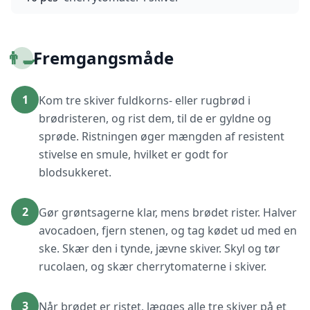
👨‍🍳
Fremgangsmåde
1
Kom tre skiver fuldkorns- eller rugbrød i
brødristeren, og rist dem, til de er gyldne og
sprøde. Ristningen øger mængden af resistent
stivelse en smule, hvilket er godt for
blodsukkeret.
2
Gør grøntsagerne klar, mens brødet rister. Halver
avocadoen, fjern stenen, og tag kødet ud med en
ske. Skær den i tynde, jævne skiver. Skyl og tør
rucolaen, og skær cherrytomaterne i skiver.
3
Når brødet er ristet, lægges alle tre skiver på et