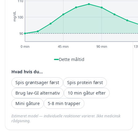
110
mg/dL
100
90
0 min
45 min
90 min
13
Dette måltid
Hvad hvis du...
Spis grøntsager først
Spis protein først
Brug lav-GI alternativ
10 min gåtur efter
Mini gåture
5-8 min trapper
Estimeret model — individuelle reaktioner varierer. Ikke medicinsk
rådgivning.