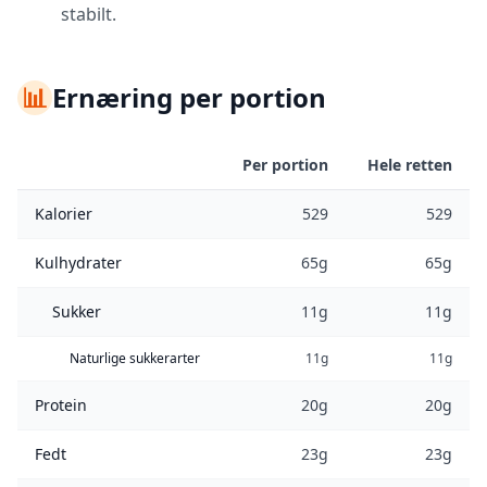
stabilt.
📊
Ernæring per portion
Per portion
Hele retten
Kalorier
529
529
Kulhydrater
65g
65g
Sukker
11g
11g
Naturlige sukkerarter
11g
11g
Protein
20g
20g
Fedt
23g
23g