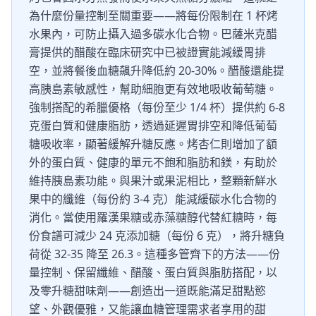
為什麼份量控制至關重要——將每份限制在 1 杯烤
水果內，可防止攝入過多碳水化合物。巴薩米克醋
膏提供的醋酸在臨床研究中已被證實能減緩胃排
空，並將餐後血糖飆升降低約 20-30%。醋酸還能提
高胰島素敏感性，幫助細胞更有效地吸收葡萄糖。
強制搭配的希臘優格（每份至少 1/4 杯）提供約 6-8
克蛋白質和健康脂肪，透過延遲胃排空和降低葡萄
糖吸收率，顯著緩解升糖反應。烤杏仁則增加了額
外的蛋白質、健康的單元不飽和脂肪和鎂，有助於
維持胰島素功能。與果汁或果泥相比，整顆新鮮水
果中的纖維（每份約 3-4 克）能減緩碳水化合物的
消化。當使用羅漢果糖或赤藻糖醇代替紅糖時，每
份食譜可減少 24 克添加糖（每份 6 克），將升糖負
荷從 32-35 降至 26.3。這種多管齊下的方法——份
量控制、保留纖維、醋酸、蛋白質與脂肪搭配，以
及零升糖甜味劑——創造出一道既能滿足甜點慾
望、外觀優雅，又能讓血糖管理需求者享用的甜