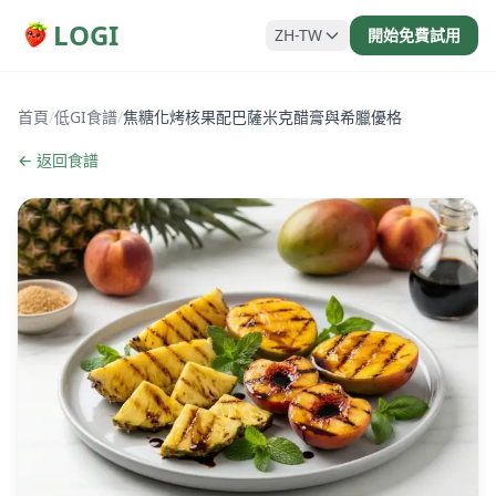
LOGI
ZH-TW
開始免費試用
首頁
/
低GI食譜
/
焦糖化烤核果配巴薩米克醋膏與希臘優格
← 返回食譜