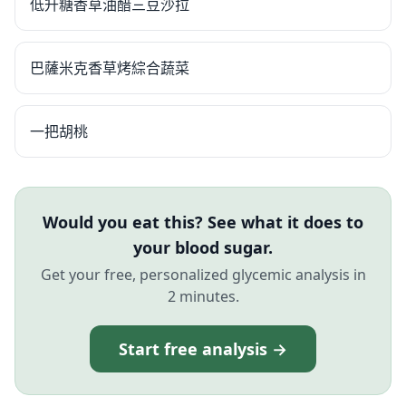
低升糖香草油醋三豆沙拉
巴薩米克香草烤綜合蔬菜
一把胡桃
Would you eat this? See what it does to
your blood sugar.
Get your free, personalized glycemic analysis in
2 minutes.
Start free analysis →