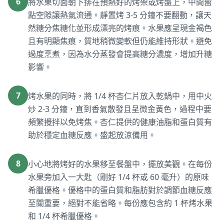
6
將水果切面朝下排在預熱好的烤架或烤盤上，中間留
點空隙讓熱氣流通。靜置烤 3-5 分鐘不要翻動，讓天
然糖分焦糖化並形成漂亮的烤痕。水果應呈現金褐色
且有明顯焦痕，質地稍微變軟但仍能維持形狀。避免
過度烹煮，因為水分蒸發會提高糖分濃度，增加升糖
影響。
7
烤水果的同時，將 1/4 杯杏仁片放入乾鍋中，用中火
炒 2-3 分鐘，直到香氣散發且呈微金黃色，過程中要
頻繁攪拌以免烤焦。杏仁提供的健康油脂和蛋白質有
助於穩定血糖反應。盛起放涼備用。
8
小心地將烤好的水果移至餐盤中，擺放美觀。在每份
水果旁加入一大匙（剛好 1/4 杯或 60 毫升）的原味
希臘優格。優格中的蛋白質和脂肪對於調節血糖反應
至關重要，絕對不能省略。每份應包含約 1 杯烤水果
和 1/4 杯希臘優格。