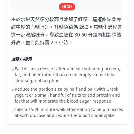
HIGH
由於水果天然糖分較高且添加了紅糖，這道甜點會導
致中度的血糖上升，升糖負荷為 26.3。焦糖化過程會
進一步濃縮糖分，導致血糖在 30-60 分鐘內相對快速
升高，並可能持續 2-3 小時。
血糖小提示
Eat this as a dessert after a meal containing protein,
✓
fat, and fiber rather than on an empty stomach to
slow sugar absorption
Reduce the portion size by half and pair with Greek
✓
yogurt or a small handful of nuts to add protein and
fat that will moderate the blood sugar response
Take a 15-20 minute walk after eating to help muscles
✓
absorb glucose and reduce the blood sugar spike