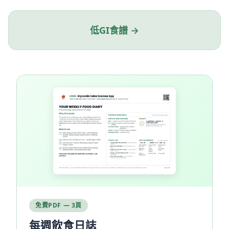
低GI食譜 →
免費PDF — 3頁
每週飲食日誌