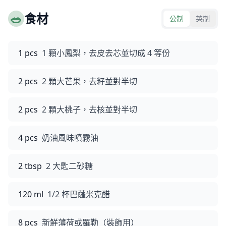
🥗
食材
公制
英制
1 pcs
1 顆小鳳梨，去皮去芯並切成 4 等份
2 pcs
2 顆大芒果，去籽並對半切
2 pcs
2 顆大桃子，去核並對半切
4 pcs
奶油風味噴霧油
2 tbsp
2 大匙二砂糖
120 ml
1/2 杯巴薩米克醋
8 pcs
新鮮薄荷或羅勒（裝飾用）