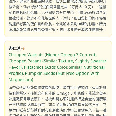
濃郁，是我們最推薦的基底，但這些替代品也能提供類似的升
糖益處。Skyr 優格的蛋白質含量更高（每份 8-10 克），是穩
定血糖的絕佳選擇。克菲爾則含有益生菌，可能有助於改善葡
萄糖代謝。對於不吃乳製品的人，添加了蛋白質粉的椰子優格
能提供必要的蛋白質和脂肪，來緩解水果對血糖的影響。所有
選項都能提供必要的營養平衡，防止水果糖分導致血糖飆升。
杏仁片
→
Chopped Walnuts (Higher Omega-3 Content),
Chopped Pecans (Similar Texture, Slightly Sweeter
Flavor), Pistachios (Adds Color, Similar Nutritional
Profile), Pumpkin Seeds (Nut-Free Option With
Magnesium)
這些替代品都能提供健康的脂肪、蛋白質和礦物質，有助於維
持血糖穩定。核桃含有額外的 Omega-3 脂肪酸，能減少發炎
並提高胰島素敏感性。胡桃和開心果則提供相近含量的健康單
元不飽和脂肪和蛋白質。南瓜子是很好的無堅果替代方案，它
提供的鎂在葡萄糖代謝和胰島素功能中扮演關鍵角色。每一種
選項都能增加酥脆的口感並延長飽足感，幫你忍住餐後想吃甜