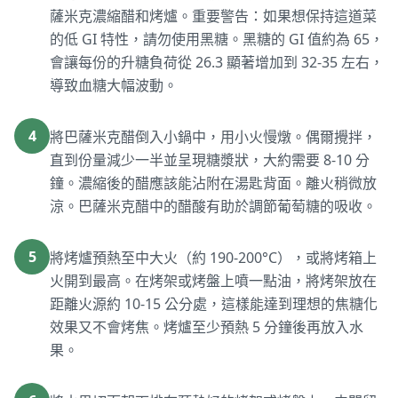
薩米克濃縮醋和烤爐。重要警告：如果想保持這道菜
的低 GI 特性，請勿使用黑糖。黑糖的 GI 值約為 65，
會讓每份的升糖負荷從 26.3 顯著增加到 32-35 左右，
導致血糖大幅波動。
4
將巴薩米克醋倒入小鍋中，用小火慢燉。偶爾攪拌，
直到份量減少一半並呈現糖漿狀，大約需要 8-10 分
鐘。濃縮後的醋應該能沾附在湯匙背面。離火稍微放
涼。巴薩米克醋中的醋酸有助於調節葡萄糖的吸收。
5
將烤爐預熱至中大火（約 190-200°C），或將烤箱上
火開到最高。在烤架或烤盤上噴一點油，將烤架放在
距離火源約 10-15 公分處，這樣能達到理想的焦糖化
效果又不會烤焦。烤爐至少預熱 5 分鐘後再放入水
果。