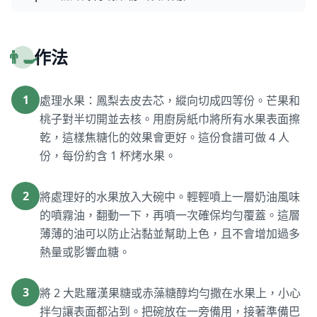
👨‍🍳
作法
1
處理水果：鳳梨去皮去芯，縱向切成四等份。芒果和
桃子對半切開並去核。用廚房紙巾將所有水果表面擦
乾，這樣焦糖化的效果會更好。這份食譜可做 4 人
份，每份約含 1 杯烤水果。
2
將處理好的水果放入大碗中。輕輕噴上一層奶油風味
的噴霧油，翻動一下，再噴一次確保均勻覆蓋。這層
薄薄的油可以防止沾黏並幫助上色，且不會增加過多
熱量或影響血糖。
3
將 2 大匙羅漢果糖或赤藻糖醇均勻撒在水果上，小心
拌勻讓表面都沾到。把碗放在一旁備用，接著準備巴