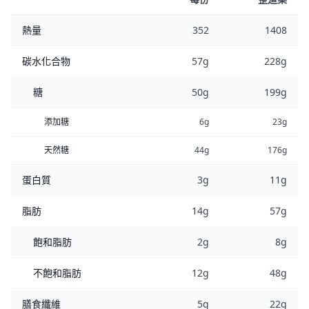
熱量
352
1408
碳水化合物
57g
228g
糖
50g
199g
添加糖
6g
23g
天然糖
44g
176g
蛋白質
3g
11g
脂肪
14g
57g
飽和脂肪
2g
8g
不飽和脂肪
12g
48g
膳食纖維
5g
22g