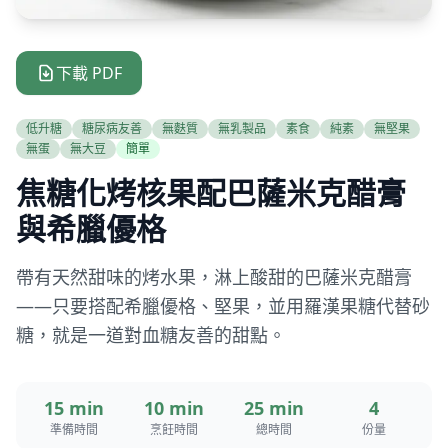
下載 PDF
低升糖
糖尿病友善
無麩質
無乳製品
素食
純素
無堅果
無蛋
無大豆
簡單
焦糖化烤核果配巴薩米克醋膏
與希臘優格
帶有天然甜味的烤水果，淋上酸甜的巴薩米克醋膏
——只要搭配希臘優格、堅果，並用羅漢果糖代替砂
糖，就是一道對血糖友善的甜點。
15 min
10 min
25 min
4
準備時間
烹飪時間
總時間
份量