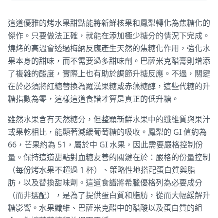
這道優雅的烤水果甜點能將新鮮核果和鳳梨轉化為焦糖化的
傑作。只要做法正確，就能在添加極少糖分的情況下完成。
燒烤的高溫會透過梅納反應產生天然的焦糖化作用，強化水
果本身的甜味，而不需要過多甜味劑。巴薩米克醋膏則增添
了複雜的酸度，實際上也有助於調節升糖反應。不過，關鍵
在於必須將紅糖替換為羅漢果糖或赤藻糖醇，這些代糖的升
糖指數為零，這樣這道食譜才算是真正的低升糖。
雖然水果含有天然糖分，但整顆新鮮水果中的纖維質與果汁
或果乾相比，能顯著減緩葡萄糖的吸收。鳳梨的 GI 值約為
66，芒果約為 51，屬於中 GI 水果，因此需要嚴格控制份
量。保持這道甜點對血糖友善的關鍵在於：嚴格的份量控制
（每份烤水果不超過 1 杯）、策略性地搭配蛋白質與脂
肪，以及替換甜味劑。這道食譜將希臘優格列為必要成分
（而非選配），是為了提供蛋白質和脂肪，從而大幅緩解升
糖影響。水果纖維、巴薩米克醋中的醋酸以及蛋白質的組