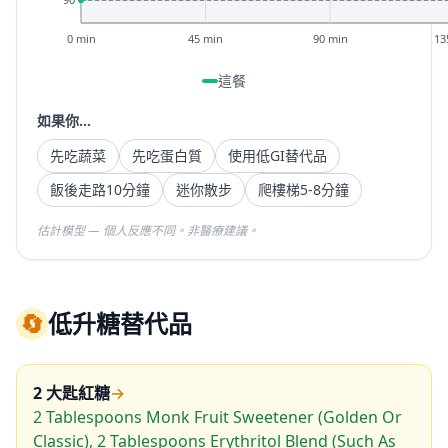
0 min
45 min
90 min
13
這餐
如果你...
先吃蔬菜
先吃蛋白質
使用低GI替代品
飯後走路10分鐘
迷你散步
爬樓梯5-8分鐘
估計模型 — 個人反應不同。非醫療建議。
🔄
低升糖替代品
2 大匙紅糖
→
2 Tablespoons Monk Fruit Sweetener (Golden Or
Classic), 2 Tablespoons Erythritol Blend (Such As