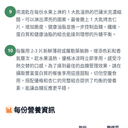
9
用湯匙在每份水果上淋約 1 大匙溫熱的巴薩米克濃縮
醋，可以淋出漂亮的圖案。最後撒上 1 大匙烤杏仁
片，增加脆度、健康油脂並進一步控制血糖。纖維、
蛋白質和健康油脂的組合能達到理想的升糖平衡。
10
每盤用 2-3 片新鮮薄荷或羅勒葉裝飾，增添色彩和香
氣層次。趁水果溫熱、優格冰涼時立即享用，感受冷
熱交替的口感。為了達到最佳的血糖管理效果，請在
攝取豐富蛋白質的餐後享用這道甜點，切勿空腹食
用。搭配優格和杏仁的完整組合提供了均衡的營養
素，能讓血糖反應更平穩。
📊
每份營養資訊
每份
整道菜