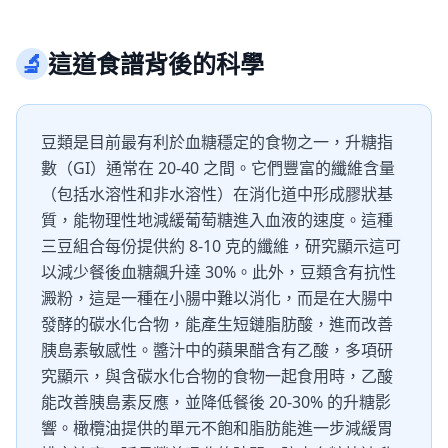
🔬
這道食譜背後的科學
豆類是目前最有利於血糖穩定的食物之一，升糖指
數（GI）通常在 20-40 之間。它們豐富的纖維含量
（包括水溶性和非水溶性）在消化道中形成膠狀基
質，能物理性地減緩葡萄糖進入血液的速度。這種
三豆組合每份提供約 8-10 克的纖維，研究顯示這可
以減少餐後血糖飆升達 30%。此外，豆類含有抗性
澱粉，這是一種在小腸中難以消化，而是在大腸中
發酵的碳水化合物，能產生短鏈脂肪酸，進而改善
胰島素敏感性。醬汁中的蘋果醋含有乙酸，多項研
究顯示，與含碳水化合物的食物一起食用時，乙酸
能改善胰島素反應，並降低餐後 20-30% 的升糖影
響。橄欖油提供的單元不飽和脂肪能進一步減緩胃