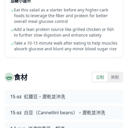
血糖小提示
Eat this salad as a starter before any higher-carb
✓
foods to leverage the fiber and protein for better
overall meal glucose control
Add a lean protein source like grilled chicken or fish
✓
to further slow digestion and enhance satiety
Take a 10-15 minute walk after eating to help muscles
✓
absorb glucose and blunt any minor blood sugar rise
🥗
食材
公制
英制
15 oz
紅腰豆，瀝乾並沖洗
15 oz
白豆（Cannellini beans），瀝乾並沖洗