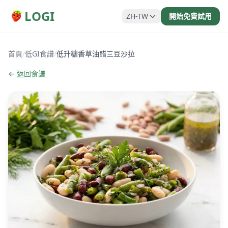
LOGI
ZH-TW
開始免費試用
首頁
/
低GI食譜
/
低升糖香草油醋三豆沙拉
← 返回食譜