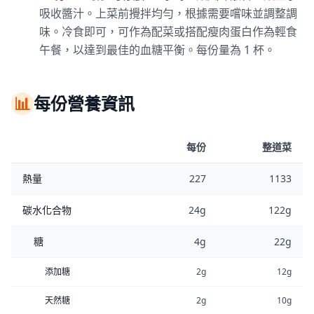
吸收醬汁。上菜前攪拌均勻，根據需要嚐味並調整調
味。冷食即可，可作為配菜或搭配瘦肉蛋白作為輕食
午餐，以達到最佳的血糖平衡。每份量為 1 杯。
📊
每份營養資訊
每份
整道菜
熱量
227
1133
碳水化合物
24g
122g
糖
4g
22g
添加糖
2g
12g
天然糖
2g
10g