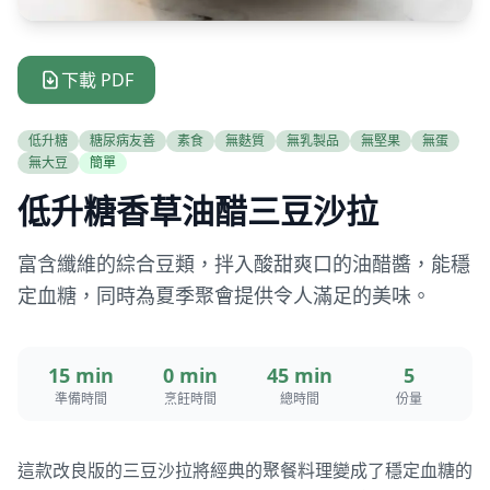
下載 PDF
低升糖
糖尿病友善
素食
無麩質
無乳製品
無堅果
無蛋
無大豆
簡單
低升糖香草油醋三豆沙拉
富含纖維的綜合豆類，拌入酸甜爽口的油醋醬，能穩
定血糖，同時為夏季聚會提供令人滿足的美味。
15 min
0 min
45 min
5
準備時間
烹飪時間
總時間
份量
這款改良版的三豆沙拉將經典的聚餐料理變成了穩定血糖的