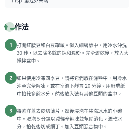
1 tsp
第戎芥末醬
👨‍🍳
作法
1
打開紅腰豆和白豆罐頭。倒入細網篩中，用冷水沖洗
30 秒，以去除多餘的鈉和澱粉。完全瀝乾後，放入大
攪拌盆中。
2
如果使用冷凍四季豆，請將它們放在濾籃中，用冷水
沖至完全解凍，或在室溫下靜置 20 分鐘。用廚房紙
巾拍乾多餘水分，然後放入裝有其他豆類的盆中。
3
將紫洋蔥去皮切薄片，然後浸泡在裝滿冰水的小碗
中。浸泡 5 分鐘以減輕辛辣味並幫助消化。瀝乾水
分，拍乾後切成細丁。加入豆類混合物中。