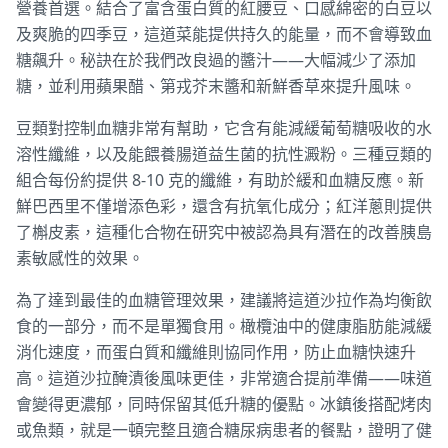
營養首選。結合了富含蛋白質的紅腰豆、口感綿密的白豆以
及爽脆的四季豆，這道菜能提供持久的能量，而不會導致血
糖飆升。秘訣在於我們改良過的醬汁——大幅減少了添加
糖，並利用蘋果醋、第戎芥末醬和新鮮香草來提升風味。
豆類對控制血糖非常有幫助，它含有能減緩葡萄糖吸收的水
溶性纖維，以及能餵養腸道益生菌的抗性澱粉。三種豆類的
組合每份約提供 8-10 克的纖維，有助於緩和血糖反應。新
鮮巴西里不僅增添色彩，還含有抗氧化成分；紅洋蔥則提供
了槲皮素，這種化合物在研究中被認為具有潛在的改善胰島
素敏感性的效果。
為了達到最佳的血糖管理效果，建議將這道沙拉作為均衡飲
食的一部分，而不是單獨食用。橄欖油中的健康脂肪能減緩
消化速度，而蛋白質和纖維則協同作用，防止血糖快速升
高。這道沙拉醃漬後風味更佳，非常適合提前準備——味道
會變得更濃郁，同時保留其低升糖的優點。冰鎮後搭配烤肉
或魚類，就是一頓完整且適合糖尿病患者的餐點，證明了健