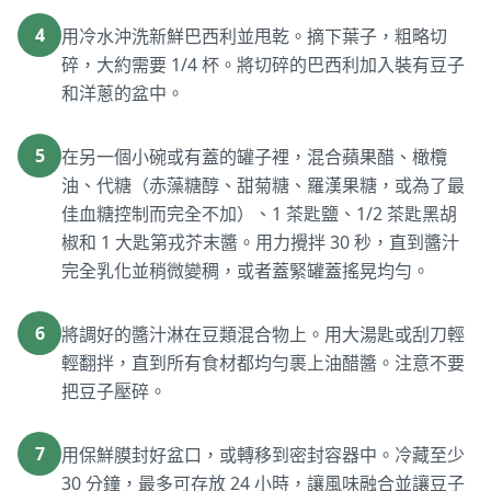
4
用冷水沖洗新鮮巴西利並甩乾。摘下葉子，粗略切
碎，大約需要 1/4 杯。將切碎的巴西利加入裝有豆子
和洋蔥的盆中。
5
在另一個小碗或有蓋的罐子裡，混合蘋果醋、橄欖
油、代糖（赤藻糖醇、甜菊糖、羅漢果糖，或為了最
佳血糖控制而完全不加）、1 茶匙鹽、1/2 茶匙黑胡
椒和 1 大匙第戎芥末醬。用力攪拌 30 秒，直到醬汁
完全乳化並稍微變稠，或者蓋緊罐蓋搖晃均勻。
6
將調好的醬汁淋在豆類混合物上。用大湯匙或刮刀輕
輕翻拌，直到所有食材都均勻裹上油醋醬。注意不要
把豆子壓碎。
7
用保鮮膜封好盆口，或轉移到密封容器中。冷藏至少
30 分鐘，最多可存放 24 小時，讓風味融合並讓豆子