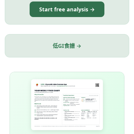
Start free analysis →
低GI食譜 →