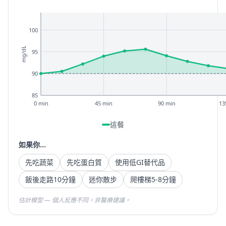
100
mg/dL
95
90
85
0 min
45 min
90 min
13
這餐
如果你...
先吃蔬菜
先吃蛋白質
使用低GI替代品
飯後走路10分鐘
迷你散步
爬樓梯5-8分鐘
估計模型 — 個人反應不同。非醫療建議。