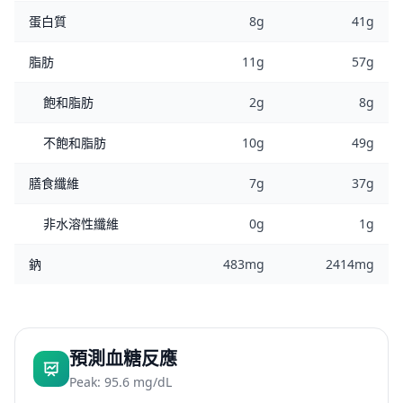
蛋白質
8g
41g
脂肪
11g
57g
飽和脂肪
2g
8g
不飽和脂肪
10g
49g
膳食纖維
7g
37g
非水溶性纖維
0g
1g
鈉
483mg
2414mg
預測血糖反應
Peak: 95.6 mg/dL