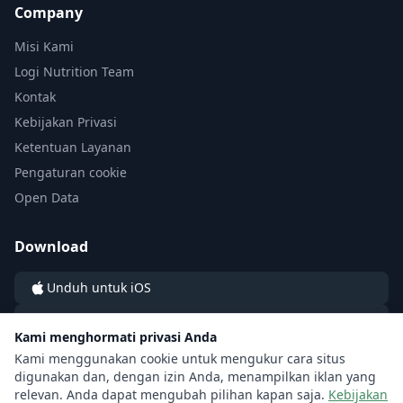
Company
Misi Kami
Logi Nutrition Team
Kontak
Kebijakan Privasi
Ketentuan Layanan
Pengaturan cookie
Open Data
Download
Unduh untuk iOS
Unduh untuk Android
Kami menghormati privasi Anda
Kami menggunakan cookie untuk mengukur cara situs
digunakan dan, dengan izin Anda, menampilkan iklan yang
relevan. Anda dapat mengubah pilihan kapan saja.
Kebijakan