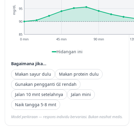
mg/dL
95
90
85
0 min
45 min
90 min
13
Hidangan ini
Bagaimana jika...
Makan sayur dulu
Makan protein dulu
Gunakan pengganti GI rendah
Jalan 10 mnt setelahnya
Jalan mini
Naik tangga 5-8 mnt
Model perkiraan — respons individu bervariasi. Bukan nasihat medis.