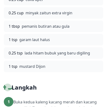
0.25 cup
minyak zaitun extra virgin
1 tbsp
pemanis butiran atau gula
1 tsp
garam laut halus
0.25 tsp
lada hitam bubuk yang baru digiling
1 tsp
mustard Dijon
👨‍🍳
Langkah
1
Buka kedua kaleng kacang merah dan kacang