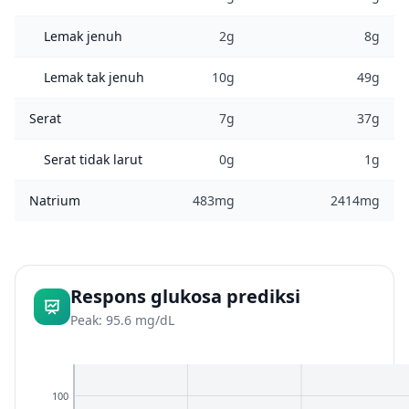
Lemak jenuh
2g
8g
Lemak tak jenuh
10g
49g
Serat
7g
37g
Serat tidak larut
0g
1g
Natrium
483mg
2414mg
Respons glukosa prediksi
Peak: 95.6 mg/dL
100