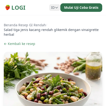
LOGI
ID
Mulai Uji Coba Gratis
Beranda
/
Resep GI Rendah
/
Salad tiga jenis kacang rendah glikemik dengan vinaigrette
herbal
← Kembali ke resep