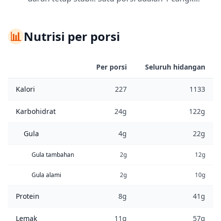
📊
Nutrisi per porsi
Per porsi
Seluruh hidangan
Kalori
227
1133
Karbohidrat
24g
122g
Gula
4g
22g
Gula tambahan
2g
12g
Gula alami
2g
10g
Protein
8g
41g
Lemak
11g
57g