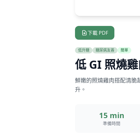
下載 PDF
低升糖
糖尿病友善
簡單
低 GI 照燒
鮮嫩的照燒雞肉搭配清脆
升。
15 min
準備時間