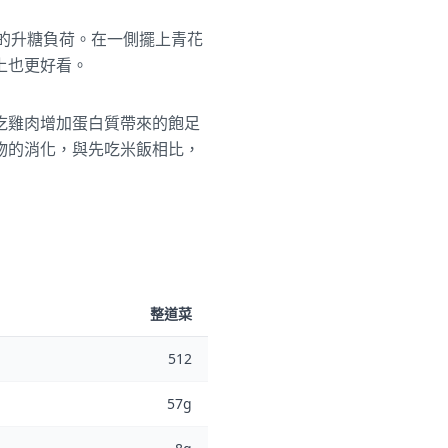
好的升糖負荷。在一側擺上青花
上也更好看。
吃雞肉增加蛋白質帶來的飽足
物的消化，與先吃米飯相比，
整道菜
512
57g