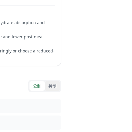
ohydrate absorption and
se and lower post-meal
aringly or choose a reduced-
公制
英制