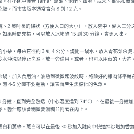
。在小碗中混合 Tamari 醬油、米醋、蜂蜜、蒜末、薑泥和
克糖，而市售版本通常含有 8 到 12 克。
吋寬、2 英吋長的條狀（方便入口的大小）。放入碗中，倒入三
如果時間充裕，可以放入冰箱醃 15 到 30 分鐘，會更入味。
小朵，每朵直徑約 3 到 4 公分。燒開一鍋水，放入青花菜汆燙 
水沖洗以停止烹煮，放一旁備用。或者，也可以用蒸的，大約 4-
炒鍋，加入食用油。油熱到微微起波紋時，將醃好的雞肉條平鋪
煎 4-5 分鐘不要翻動，讓表面產生焦糖化的色澤。
-4 分鐘，直到完全熟透（中心溫度達到 74°C）。在最後一分
澤。醬汁應該會稍微變濃稠並附著在肉上。
蔥白和蔥綠。蔥白可以在最後 30 秒加入雞肉中快速拌炒增加香