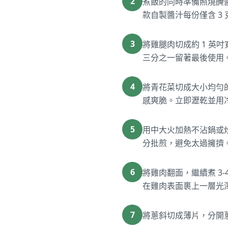
2
煮飯的同時準備照燒醃醬
款自製醬汁每份僅含 3 
3
將雞腿肉切成約 1 英
三分之一留著最後使用。
4
將青花菜切成大小均勻的
感爽脆。立即瀝乾並用冷
5
用中大火加熱不沾鍋或
分批煎，避免太過擁擠。
6
將雞肉翻面，繼續煮 3
在雞肉表面裹上一層光
7
將蔥斜切成薄片，分開