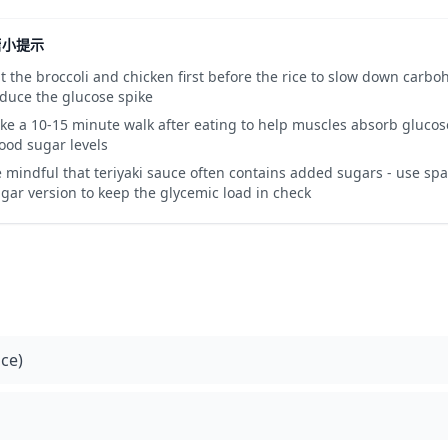
糖小提示
t the broccoli and chicken first before the rice to slow down carb
duce the glucose spike
ke a 10-15 minute walk after eating to help muscles absorb gluco
ood sugar levels
 mindful that teriyaki sauce often contains added sugars - use sp
gar version to keep the glycemic load in check
ce)