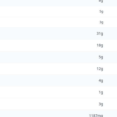
8g
5g
3g
31g
18g
5g
12g
4g
1g
3g
1187mg