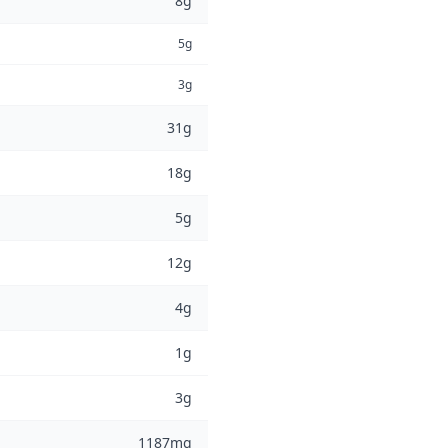
8g
5g
3g
31g
18g
5g
12g
4g
1g
3g
1187mg