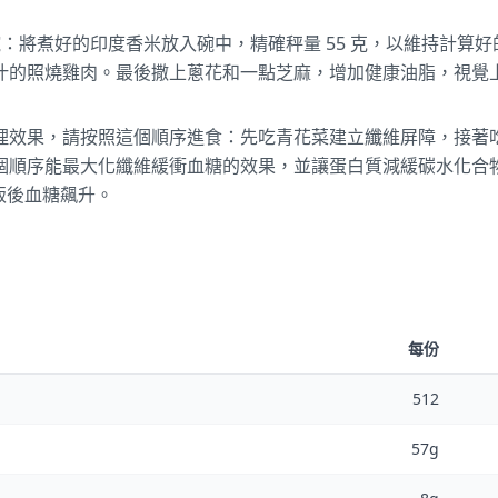
飯碗：將煮好的印度香米放入碗中，精確秤量 55 克，以維持計算
汁的照燒雞肉。最後撒上蔥花和一點芝麻，增加健康油脂，視覺
理效果，請按照這個順序進食：先吃青花菜建立纖維屏障，接著
個順序能最大化纖維緩衝血糖的效果，並讓蛋白質減緩碳水化合
的飯後血糖飆升。
每份
512
57g