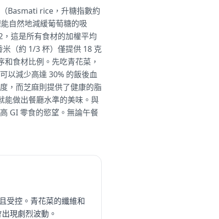
mati rice，升糖指數約
料理能自然地減緩葡萄糖的吸
2，這是所有食材的加權平均
 1/3 杯）僅提供 18 克
順序和食材比例。先吃青花菜，
以減少高達 30% 的飯後血
度，而芝麻則提供了健康的脂
鐘就能做出餐廳水準的美味。與
 GI 零食的慾望。無論午餐
和且受控。青花菜的纖維和
會出現劇烈波動。