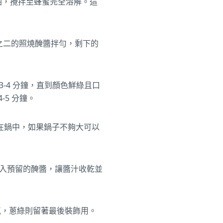
麻油，攪拌至蜂蜜完全溶解。這
分之二的照燒醃醬拌勻，剩下的
3-4 分鐘，直到顏色鮮綠且口
5 分鐘。
在鍋中，如果鍋子不夠大可以
鐘加入預留的醃醬，讓醬汁收乾並
氣，蔥綠則留著最後裝飾用。