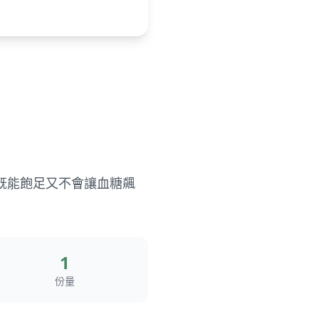
既能飽足又不會讓血糖飆
1
份量