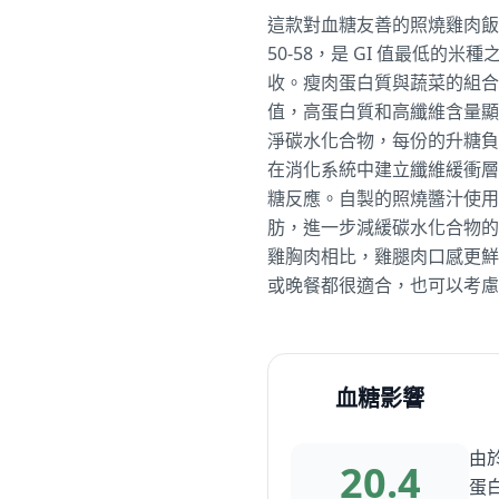
這款對血糖友善的照燒雞肉飯，
50-58，是 GI 值最低
收。瘦肉蛋白質與蔬菜的組合
值，高蛋白質和高纖維含量顯著
淨碳水化合物，每份的升糖負
在消化系統中建立纖維緩衝層
糖反應。自製的照燒醬汁使用
肪，進一步減緩碳水化合物的
雞胸肉相比，雞腿肉口感更鮮
或晚餐都很適合，也可以考慮
血糖影響
由
20.4
蛋