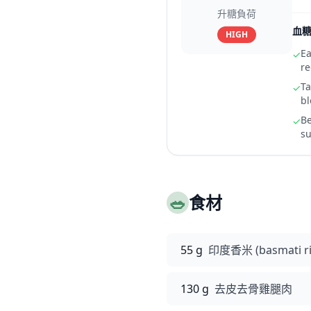
升糖負荷
血
HIGH
Ea
✓
re
Ta
✓
bl
Be
✓
su
🥗
食材
55 g
印度香米 (basmati ri
130 g
去皮去骨雞腿肉