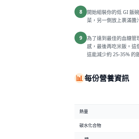
8
開始組裝你的低 GI 
菜，另一側放上裹滿醬
9
為了達到最佳的血糖管
感，最後再吃米飯。這
這能減少約 25-35% 
📊
每份營養資訊
熱量
碳水化合物