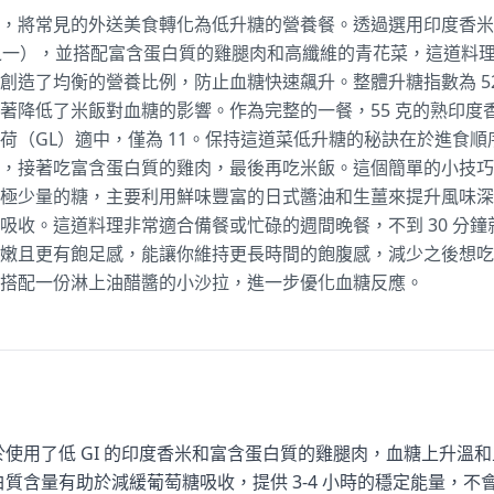
將常見的外送美食轉化為低升糖的營養餐。透過選用印度香米（Bas
的米種之一），並搭配富含蛋白質的雞腿肉和高纖維的青花菜，這道
創造了均衡的營養比例，防止血糖快速飆升。整體升糖指數為 5
降低了米飯對血糖的影響。作為完整的一餐，55 克的熟印度香米（約
荷（GL）適中，僅為 11。保持這道菜低升糖的秘訣在於進食
，接著吃富含蛋白質的雞肉，最後再吃米飯。這個簡單的小技巧可
極少量的糖，主要利用鮮味豐富的日式醬油和生薑來提升風味深
吸收。這道料理非常適合備餐或忙碌的週間晚餐，不到 30 分
嫩且更有飽足感，能讓你維持更長時間的飽腹感，減少之後想吃高
搭配一份淋上油醋醬的小沙拉，進一步優化血糖反應。
於使用了低 GI 的印度香米和富含蛋白質的雞腿肉，血糖上升溫
白質含量有助於減緩葡萄糖吸收，提供 3-4 小時的穩定能量，不